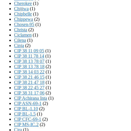
Cherokee
(1)
Chijiwa
(1)
Chipbelle
(1)
Chippewa
(2)
Chosen-95
(1)
Christa
(2)
Ciclamen
(1)
Cilena
(1)
Cinja
(2)
CIP 38 11 09 05
(1)
CIP 38 11 78 14
(1)
CIP 38 13 78 07
(1)
CIP 38 13 78 18
(2)
CIP 38 14 03 22
(1)
CIP 38 21 46 15
(1)
CIP 38 21 47 18
(1)
CIP 38 22 45 27
(1)
CIP 38 31 17 06
(2)
CIP Achirana Inta
(1)
CIP ASN-69-1
(2)
CIP BL-1.10
(2)
CIP BL-1.5
(1)
CIP CFC-69-1
(2)
CIP MS-IC.2
(2)
Cira
(1)