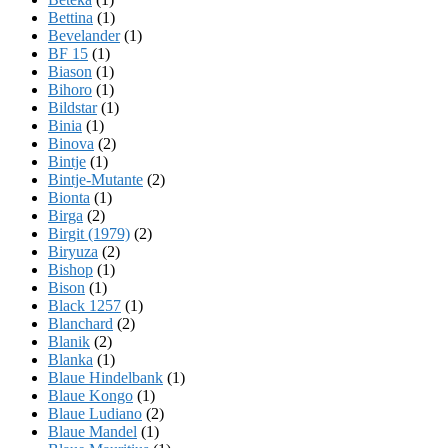
Bettina
(1)
Bevelander
(1)
BF 15
(1)
Biason
(1)
Bihoro
(1)
Bildstar
(1)
Binia
(1)
Binova
(2)
Bintje
(1)
Bintje-Mutante
(2)
Bionta
(1)
Birga
(2)
Birgit (1979)
(2)
Biryuza
(2)
Bishop
(1)
Bison
(1)
Black 1257
(1)
Blanchard
(2)
Blanik
(2)
Blanka
(1)
Blaue Hindelbank
(1)
Blaue Kongo
(1)
Blaue Ludiano
(2)
Blaue Mandel
(1)