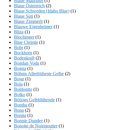
Blaue Mauritius
(1)
Blaue Österreich
(2)
Blaue Schweden (Idaho Blue)
(1)
Blaue Suti
(1)
Blaue Zimmerli
(1)
Blauwe Eigenheimer
(1)
Bliza
(1)
Blochinger
(1)
Blue Christie
(1)
Bobr
(1)
Bockhorn
(1)
Bodenkraft
(2)
Bogdan Voda
(1)
Bogna
(1)
Böhms Allerfrüheste Gelbe
(2)
Bojar
(1)
Bola
(1)
Boldogito
(1)
Bolko
(1)
Bölzigs Gelbblühende
(1)
Bomba
(1)
Bona
(2)
Bonita
(1)
Bonnie Dundee
(1)
Bonotte de Noirmoutier
(1)