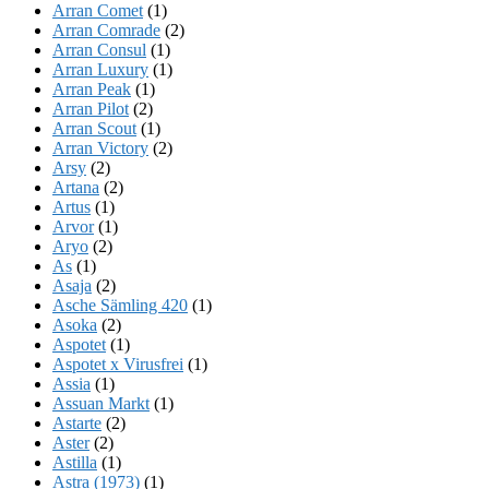
Arran Comet
(1)
Arran Comrade
(2)
Arran Consul
(1)
Arran Luxury
(1)
Arran Peak
(1)
Arran Pilot
(2)
Arran Scout
(1)
Arran Victory
(2)
Arsy
(2)
Artana
(2)
Artus
(1)
Arvor
(1)
Aryo
(2)
As
(1)
Asaja
(2)
Asche Sämling 420
(1)
Asoka
(2)
Aspotet
(1)
Aspotet x Virusfrei
(1)
Assia
(1)
Assuan Markt
(1)
Astarte
(2)
Aster
(2)
Astilla
(1)
Astra (1973)
(1)