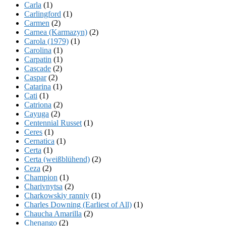
Carla
(1)
Carlingford
(1)
Carmen
(2)
Carnea (Karmazyn)
(2)
Carola (1979)
(1)
Carolina
(1)
Carpatin
(1)
Cascade
(2)
Caspar
(2)
Catarina
(1)
Cati
(1)
Catriona
(2)
Cayuga
(2)
Centennial Russet
(1)
Ceres
(1)
Cernatica
(1)
Certa
(1)
Certa (weißblühend)
(2)
Ceza
(2)
Champion
(1)
Charivnytsa
(2)
Charkowskiy ranniy
(1)
Charles Downing (Earliest of All)
(1)
Chaucha Amarilla
(2)
Chenango
(2)