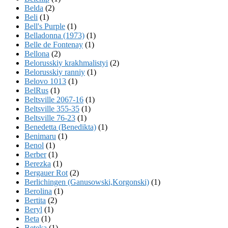
Belda
(2)
Beli
(1)
Bell's Purple
(1)
Belladonna (1973)
(1)
Belle de Fontenay
(1)
Bellona
(2)
Belorusskiy krakhmalistyi
(2)
Belorusskiy ranniy
(1)
Belovo 1013
(1)
BelRus
(1)
Beltsville 2067-16
(1)
Beltsville 355-35
(1)
Beltsville 76-23
(1)
Benedetta (Benedikta)
(1)
Benimaru
(1)
Benol
(1)
Berber
(1)
Berezka
(1)
Bergauer Rot
(2)
Berlichingen (Ganusowski,Korgonski)
(1)
Berolina
(1)
Bertita
(2)
Beryl
(1)
Beta
(1)
Beteka
(1)