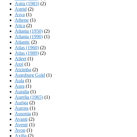
Astra (1983)
(2)
Astrid
(2)
Asva
(1)
Athene
(1)
Atica
(2)
Atlanta (1950)
(2)
Atlanta (1990)
(1)
Atlantic
(2)
Atlas (1960)
(2)
Atlas (1989)
(2)
Atleet
(1)
Atol
(1)
Atzimba
(2)
Augsburg Gold
(1)
Aula
(1)
Aura
(1)
Auralia
(1)
Aurelia (1965)
(1)
Auriga
(2)
Aurora
(1)
Ausonia
(1)
Avanti
(2)
Avenir
(1)
Avon
(1)
Axilia
(2)