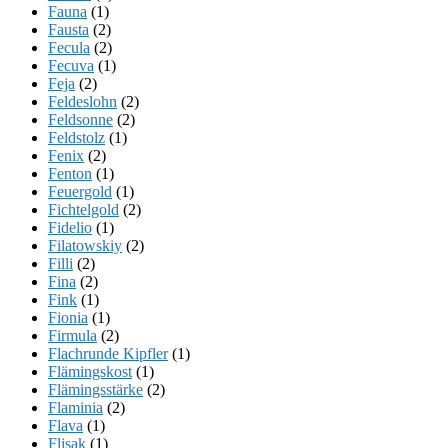
Fauna
(1)
Fausta
(2)
Fecula
(2)
Fecuva
(1)
Feja
(2)
Feldeslohn
(2)
Feldsonne
(2)
Feldstolz
(1)
Fenix
(2)
Fenton
(1)
Feuergold
(1)
Fichtelgold
(2)
Fidelio
(1)
Filatowskiy
(2)
Filli
(2)
Fina
(2)
Fink
(1)
Fionia
(1)
Firmula
(2)
Flachrunde Kipfler
(1)
Flämingskost
(1)
Flämingsstärke
(2)
Flaminia
(2)
Flava
(1)
Flisak
(1)