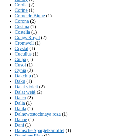
Cordia
(2)
Corine
(1)
Corne de Bique
(1)
Corona
(2)
Cosima
(1)
Costella
(1)
Craigs Royal
(2)
Cromwell
(1)
Crystal
(1)
Cucullus
(1)
Culpa
(1)
Cusoi
(1)
Cynia
(2)
Dakchip
(1)
Daku
(1)
Dalat violett
(2)
Dalat weiß
(2)
Dalco
(2)
Dalia
(1)
Dalila
(1)
Dalnewostochnaya roza
(1)
Danae
(1)
Dani
(1)
Dänische Spargelkartoffel
(1)
Danniger Blau
(1)