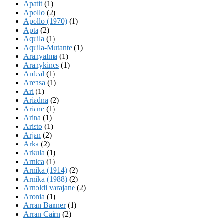
Apatit
(1)
Apollo
(2)
Apollo (1970)
(1)
Apta
(2)
Aquila
(1)
Aquila-Mutante
(1)
Aranyalma
(1)
Aranykincs
(1)
Ardeal
(1)
Arensa
(1)
Ari
(1)
Ariadna
(2)
Ariane
(1)
Arina
(1)
Aristo
(1)
Arjan
(2)
Arka
(2)
Arkula
(1)
Arnica
(1)
Arnika (1914)
(2)
Arnika (1988)
(2)
Arnoldi varajane
(2)
Aronia
(1)
Arran Banner
(1)
Arran Cairn
(2)