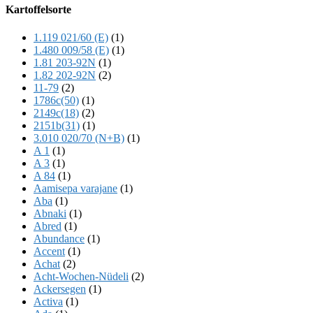
Offscreen
Kartoffelsorte
Content
1.119 021/60 (E)
(1)
1.480 009/58 (E)
(1)
1.81 203-92N
(1)
1.82 202-92N
(2)
11-79
(2)
1786c(50)
(1)
2149c(18)
(2)
2151b(31)
(1)
3.010 020/70 (N+B)
(1)
A 1
(1)
A 3
(1)
A 84
(1)
Aamisepa varajane
(1)
Aba
(1)
Abnaki
(1)
Abred
(1)
Abundance
(1)
Accent
(1)
Achat
(2)
Acht-Wochen-Nüdeli
(2)
Ackersegen
(1)
Activa
(1)