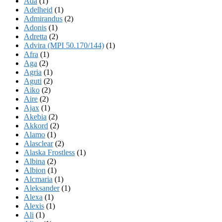
Ada
(1)
Adelheid
(1)
Admirandus
(2)
Adonis
(1)
Adretta
(2)
Advira (MPI 50.170/144)
(1)
Afra
(1)
Aga
(2)
Agria
(1)
Aguti
(2)
Aiko
(2)
Aire
(2)
Ajax
(1)
Akebia
(2)
Akkord
(2)
Alamo
(1)
Alasclear
(2)
Alaska Frostless
(1)
Albina
(2)
Albion
(1)
Alcmaria
(1)
Aleksander
(1)
Alexa
(1)
Alexis
(1)
Ali
(1)