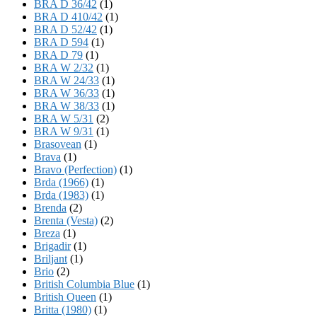
BRA D 36/42
(1)
BRA D 410/42
(1)
BRA D 52/42
(1)
BRA D 594
(1)
BRA D 79
(1)
BRA W 2/32
(1)
BRA W 24/33
(1)
BRA W 36/33
(1)
BRA W 38/33
(1)
BRA W 5/31
(2)
BRA W 9/31
(1)
Brasovean
(1)
Brava
(1)
Bravo (Perfection)
(1)
Brda (1966)
(1)
Brda (1983)
(1)
Brenda
(2)
Brenta (Vesta)
(2)
Breza
(1)
Brigadir
(1)
Briljant
(1)
Brio
(2)
British Columbia Blue
(1)
British Queen
(1)
Britta (1980)
(1)