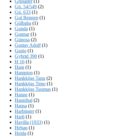
Grusader
(1)
Gü. 54/549
(2)
Gü. 633
(1)
Gul Bennep
(1)
Gülbaba
(1)
Gunda
(1)
Gunnar
(1)
Günosa
(2)
Gustav Adolf
(1)
Gusto
(1)
Gybrid 390
(1)
H 16
(1)
Haig
(1)
Hampton
(1)
Hankkijas Tanu
(2)
Hankkijas Timo
(1)
Hankkijas Tuomas
(1)
Hanne
(1)
Hannibal
(2)
Hansa
(1)
Harbinger
(1)
Harli
(1)
Havilla (1933)
(1)
Heban
(1)
Heida
(1)