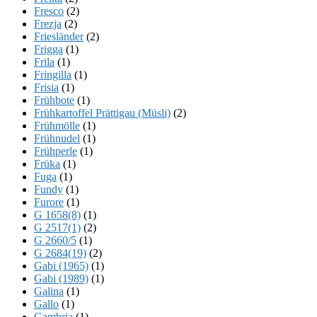
Fresco
(2)
Frezja
(2)
Friesländer
(2)
Frigga
(1)
Frila
(1)
Fringilla
(1)
Frisia
(1)
Frühbote
(1)
Frühkartoffel Prättigau (Müsli)
(2)
Frühmölle
(1)
Frühnudel
(1)
Frühperle
(1)
Früka
(1)
Fuga
(1)
Fundy
(1)
Furore
(1)
G 1658(8)
(1)
G 2517(1)
(2)
G 2660/5
(1)
G 2684(19)
(2)
Gabi (1965)
(1)
Gabi (1989)
(1)
Galina
(1)
Gallo
(1)
Gambria
(1)