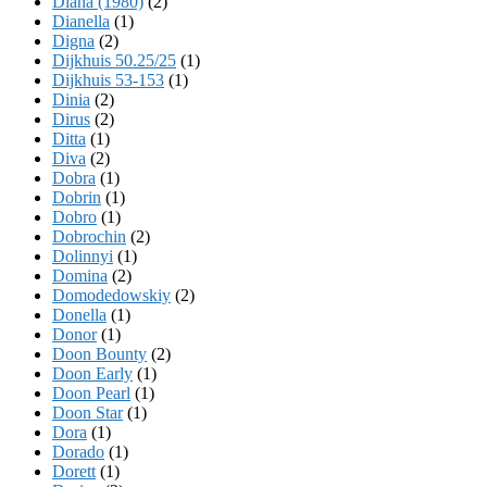
Diana (1980)
(2)
Dianella
(1)
Digna
(2)
Dijkhuis 50.25/25
(1)
Dijkhuis 53-153
(1)
Dinia
(2)
Dirus
(2)
Ditta
(1)
Diva
(2)
Dobra
(1)
Dobrin
(1)
Dobro
(1)
Dobrochin
(2)
Dolinnyi
(1)
Domina
(2)
Domodedowskiy
(2)
Donella
(1)
Donor
(1)
Doon Bounty
(2)
Doon Early
(1)
Doon Pearl
(1)
Doon Star
(1)
Dora
(1)
Dorado
(1)
Dorett
(1)