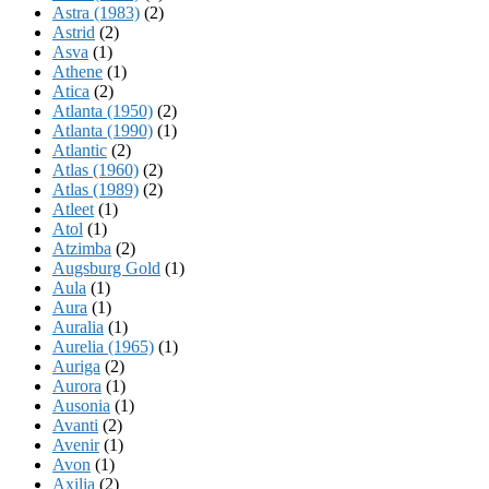
Astra (1983)
(2)
Astrid
(2)
Asva
(1)
Athene
(1)
Atica
(2)
Atlanta (1950)
(2)
Atlanta (1990)
(1)
Atlantic
(2)
Atlas (1960)
(2)
Atlas (1989)
(2)
Atleet
(1)
Atol
(1)
Atzimba
(2)
Augsburg Gold
(1)
Aula
(1)
Aura
(1)
Auralia
(1)
Aurelia (1965)
(1)
Auriga
(2)
Aurora
(1)
Ausonia
(1)
Avanti
(2)
Avenir
(1)
Avon
(1)
Axilia
(2)