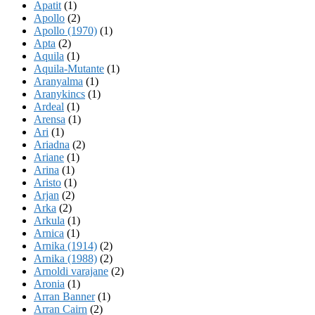
Apatit
(1)
Apollo
(2)
Apollo (1970)
(1)
Apta
(2)
Aquila
(1)
Aquila-Mutante
(1)
Aranyalma
(1)
Aranykincs
(1)
Ardeal
(1)
Arensa
(1)
Ari
(1)
Ariadna
(2)
Ariane
(1)
Arina
(1)
Aristo
(1)
Arjan
(2)
Arka
(2)
Arkula
(1)
Arnica
(1)
Arnika (1914)
(2)
Arnika (1988)
(2)
Arnoldi varajane
(2)
Aronia
(1)
Arran Banner
(1)
Arran Cairn
(2)