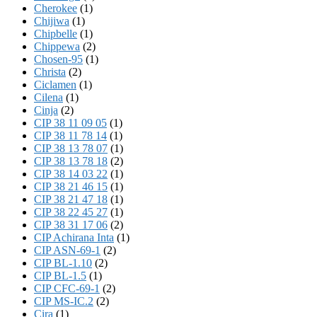
Cherokee
(1)
Chijiwa
(1)
Chipbelle
(1)
Chippewa
(2)
Chosen-95
(1)
Christa
(2)
Ciclamen
(1)
Cilena
(1)
Cinja
(2)
CIP 38 11 09 05
(1)
CIP 38 11 78 14
(1)
CIP 38 13 78 07
(1)
CIP 38 13 78 18
(2)
CIP 38 14 03 22
(1)
CIP 38 21 46 15
(1)
CIP 38 21 47 18
(1)
CIP 38 22 45 27
(1)
CIP 38 31 17 06
(2)
CIP Achirana Inta
(1)
CIP ASN-69-1
(2)
CIP BL-1.10
(2)
CIP BL-1.5
(1)
CIP CFC-69-1
(2)
CIP MS-IC.2
(2)
Cira
(1)