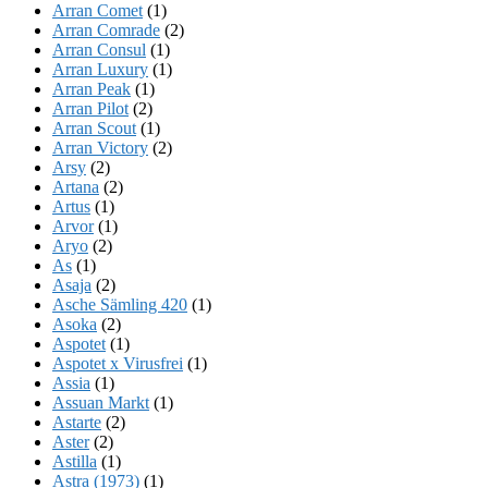
Arran Comet
(1)
Arran Comrade
(2)
Arran Consul
(1)
Arran Luxury
(1)
Arran Peak
(1)
Arran Pilot
(2)
Arran Scout
(1)
Arran Victory
(2)
Arsy
(2)
Artana
(2)
Artus
(1)
Arvor
(1)
Aryo
(2)
As
(1)
Asaja
(2)
Asche Sämling 420
(1)
Asoka
(2)
Aspotet
(1)
Aspotet x Virusfrei
(1)
Assia
(1)
Assuan Markt
(1)
Astarte
(2)
Aster
(2)
Astilla
(1)
Astra (1973)
(1)