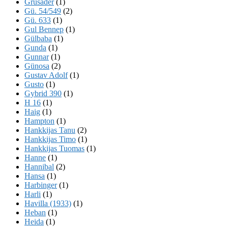
Grusader
(1)
Gü. 54/549
(2)
Gü. 633
(1)
Gul Bennep
(1)
Gülbaba
(1)
Gunda
(1)
Gunnar
(1)
Günosa
(2)
Gustav Adolf
(1)
Gusto
(1)
Gybrid 390
(1)
H 16
(1)
Haig
(1)
Hampton
(1)
Hankkijas Tanu
(2)
Hankkijas Timo
(1)
Hankkijas Tuomas
(1)
Hanne
(1)
Hannibal
(2)
Hansa
(1)
Harbinger
(1)
Harli
(1)
Havilla (1933)
(1)
Heban
(1)
Heida
(1)