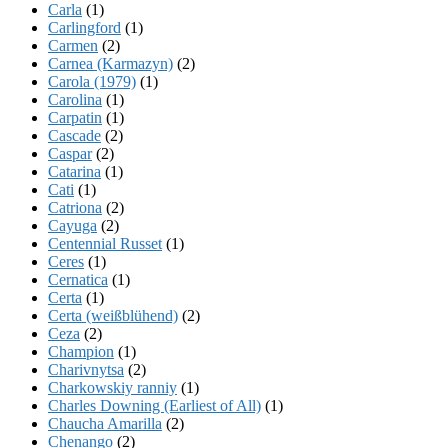
Carla
(1)
Carlingford
(1)
Carmen
(2)
Carnea (Karmazyn)
(2)
Carola (1979)
(1)
Carolina
(1)
Carpatin
(1)
Cascade
(2)
Caspar
(2)
Catarina
(1)
Cati
(1)
Catriona
(2)
Cayuga
(2)
Centennial Russet
(1)
Ceres
(1)
Cernatica
(1)
Certa
(1)
Certa (weißblühend)
(2)
Ceza
(2)
Champion
(1)
Charivnytsa
(2)
Charkowskiy ranniy
(1)
Charles Downing (Earliest of All)
(1)
Chaucha Amarilla
(2)
Chenango
(2)