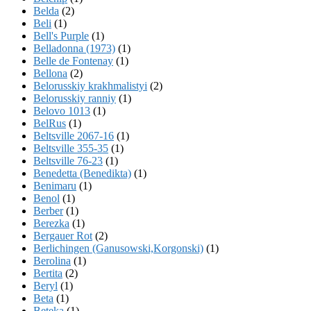
Belda
(2)
Beli
(1)
Bell's Purple
(1)
Belladonna (1973)
(1)
Belle de Fontenay
(1)
Bellona
(2)
Belorusskiy krakhmalistyi
(2)
Belorusskiy ranniy
(1)
Belovo 1013
(1)
BelRus
(1)
Beltsville 2067-16
(1)
Beltsville 355-35
(1)
Beltsville 76-23
(1)
Benedetta (Benedikta)
(1)
Benimaru
(1)
Benol
(1)
Berber
(1)
Berezka
(1)
Bergauer Rot
(2)
Berlichingen (Ganusowski,Korgonski)
(1)
Berolina
(1)
Bertita
(2)
Beryl
(1)
Beta
(1)
Beteka
(1)