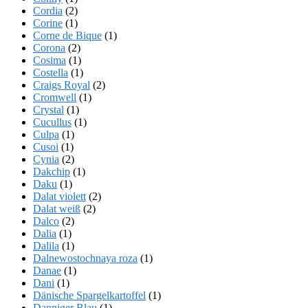
Cordia
(2)
Corine
(1)
Corne de Bique
(1)
Corona
(2)
Cosima
(1)
Costella
(1)
Craigs Royal
(2)
Cromwell
(1)
Crystal
(1)
Cucullus
(1)
Culpa
(1)
Cusoi
(1)
Cynia
(2)
Dakchip
(1)
Daku
(1)
Dalat violett
(2)
Dalat weiß
(2)
Dalco
(2)
Dalia
(1)
Dalila
(1)
Dalnewostochnaya roza
(1)
Danae
(1)
Dani
(1)
Dänische Spargelkartoffel
(1)
Danniger Blau
(1)