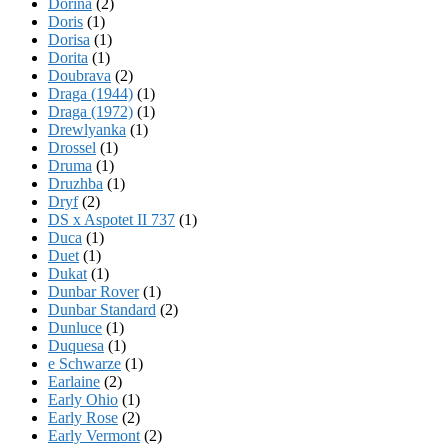
Dorina
(2)
Doris
(1)
Dorisa
(1)
Dorita
(1)
Doubrava
(2)
Draga (1944)
(1)
Draga (1972)
(1)
Drewlyanka
(1)
Drossel
(1)
Druma
(1)
Druzhba
(1)
Dryf
(2)
DS x Aspotet II 737
(1)
Duca
(1)
Duet
(1)
Dukat
(1)
Dunbar Rover
(1)
Dunbar Standard
(2)
Dunluce
(1)
Duquesa
(1)
e Schwarze
(1)
Earlaine
(2)
Early Ohio
(1)
Early Rose
(2)
Early Vermont
(2)