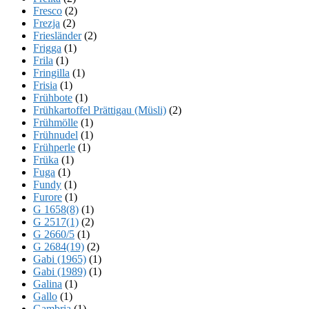
Fresco
(2)
Frezja
(2)
Friesländer
(2)
Frigga
(1)
Frila
(1)
Fringilla
(1)
Frisia
(1)
Frühbote
(1)
Frühkartoffel Prättigau (Müsli)
(2)
Frühmölle
(1)
Frühnudel
(1)
Frühperle
(1)
Früka
(1)
Fuga
(1)
Fundy
(1)
Furore
(1)
G 1658(8)
(1)
G 2517(1)
(2)
G 2660/5
(1)
G 2684(19)
(2)
Gabi (1965)
(1)
Gabi (1989)
(1)
Galina
(1)
Gallo
(1)
Gambria
(1)