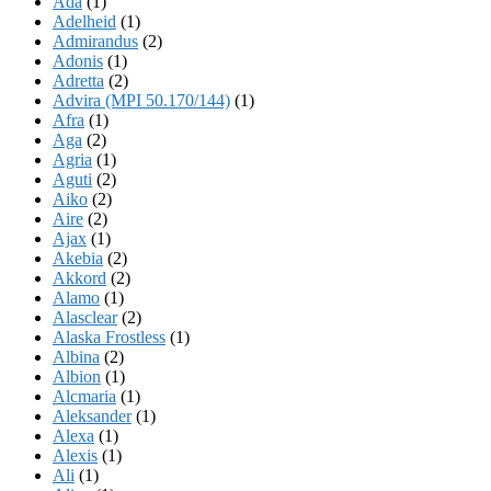
Ada
(1)
Adelheid
(1)
Admirandus
(2)
Adonis
(1)
Adretta
(2)
Advira (MPI 50.170/144)
(1)
Afra
(1)
Aga
(2)
Agria
(1)
Aguti
(2)
Aiko
(2)
Aire
(2)
Ajax
(1)
Akebia
(2)
Akkord
(2)
Alamo
(1)
Alasclear
(2)
Alaska Frostless
(1)
Albina
(2)
Albion
(1)
Alcmaria
(1)
Aleksander
(1)
Alexa
(1)
Alexis
(1)
Ali
(1)