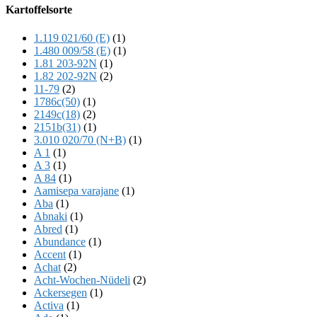
Offscreen
Kartoffelsorte
Content
1.119 021/60 (E)
(1)
1.480 009/58 (E)
(1)
1.81 203-92N
(1)
1.82 202-92N
(2)
11-79
(2)
1786c(50)
(1)
2149c(18)
(2)
2151b(31)
(1)
3.010 020/70 (N+B)
(1)
A 1
(1)
A 3
(1)
A 84
(1)
Aamisepa varajane
(1)
Aba
(1)
Abnaki
(1)
Abred
(1)
Abundance
(1)
Accent
(1)
Achat
(2)
Acht-Wochen-Nüdeli
(2)
Ackersegen
(1)
Activa
(1)