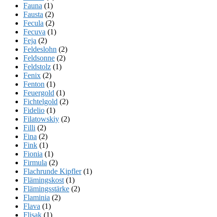
Fauna
(1)
Fausta
(2)
Fecula
(2)
Fecuva
(1)
Feja
(2)
Feldeslohn
(2)
Feldsonne
(2)
Feldstolz
(1)
Fenix
(2)
Fenton
(1)
Feuergold
(1)
Fichtelgold
(2)
Fidelio
(1)
Filatowskiy
(2)
Filli
(2)
Fina
(2)
Fink
(1)
Fionia
(1)
Firmula
(2)
Flachrunde Kipfler
(1)
Flämingskost
(1)
Flämingsstärke
(2)
Flaminia
(2)
Flava
(1)
Flisak
(1)