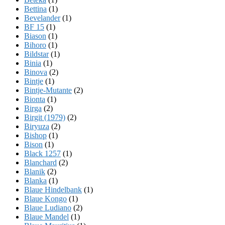
Bettina
(1)
Bevelander
(1)
BF 15
(1)
Biason
(1)
Bihoro
(1)
Bildstar
(1)
Binia
(1)
Binova
(2)
Bintje
(1)
Bintje-Mutante
(2)
Bionta
(1)
Birga
(2)
Birgit (1979)
(2)
Biryuza
(2)
Bishop
(1)
Bison
(1)
Black 1257
(1)
Blanchard
(2)
Blanik
(2)
Blanka
(1)
Blaue Hindelbank
(1)
Blaue Kongo
(1)
Blaue Ludiano
(2)
Blaue Mandel
(1)