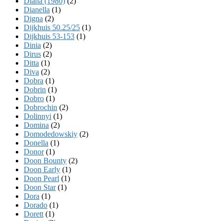
Diana (1980)
(2)
Dianella
(1)
Digna
(2)
Dijkhuis 50.25/25
(1)
Dijkhuis 53-153
(1)
Dinia
(2)
Dirus
(2)
Ditta
(1)
Diva
(2)
Dobra
(1)
Dobrin
(1)
Dobro
(1)
Dobrochin
(2)
Dolinnyi
(1)
Domina
(2)
Domodedowskiy
(2)
Donella
(1)
Donor
(1)
Doon Bounty
(2)
Doon Early
(1)
Doon Pearl
(1)
Doon Star
(1)
Dora
(1)
Dorado
(1)
Dorett
(1)