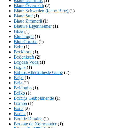
Blaue Mauritius
(1)
Blaue Österreich
(2)
Blaue Schweden (Idaho Blue)
(1)
Blaue Suti
(1)
Blaue Zimmerli
(1)
Blauwe Eigenheimer
(1)
Bliza
(1)
Blochinger
(1)
Blue Christie
(1)
Bobr
(1)
Bockhorn
(1)
Bodenkraft
(2)
Bogdan Voda
(1)
Bogna
(1)
Böhms Allerfrüheste Gelbe
(2)
Bojar
(1)
Bola
(1)
Boldogito
(1)
Bolko
(1)
Bölzigs Gelbblühende
(1)
Bomba
(1)
Bona
(2)
Bonita
(1)
Bonnie Dundee
(1)
Bonotte de Noirmoutier
(1)