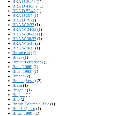
BRA D 36/42
(1)
BRA D 410/42
(1)
BRA D 52/42
(1)
BRA D 594
(1)
BRA D 79
(1)
BRA W 2/32
(1)
BRA W 24/33
(1)
BRA W 36/33
(1)
BRA W 38/33
(1)
BRA W 5/31
(2)
BRA W 9/31
(1)
Brasovean
(1)
Brava
(1)
Bravo (Perfection)
(1)
Brda (1966)
(1)
Brda (1983)
(1)
Brenda
(2)
Brenta (Vesta)
(2)
Breza
(1)
Brigadir
(1)
Briljant
(1)
Brio
(2)
British Columbia Blue
(1)
British Queen
(1)
Britta (1980)
(1)