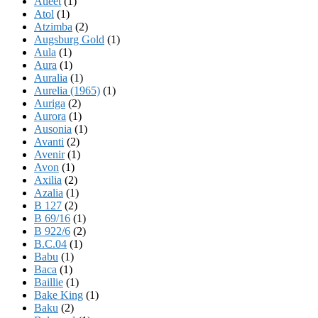
Atleet
(1)
Atol
(1)
Atzimba
(2)
Augsburg Gold
(1)
Aula
(1)
Aura
(1)
Auralia
(1)
Aurelia (1965)
(1)
Auriga
(2)
Aurora
(1)
Ausonia
(1)
Avanti
(2)
Avenir
(1)
Avon
(1)
Axilia
(2)
Azalia
(1)
B 127
(2)
B 69/16
(1)
B 922/6
(2)
B.C.04
(1)
Babu
(1)
Baca
(1)
Baillie
(1)
Bake King
(1)
Baku
(2)