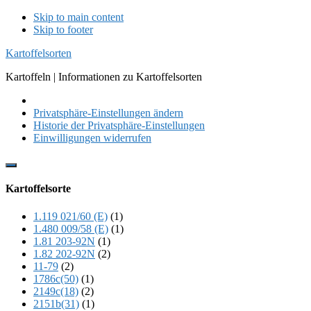
Skip to main content
Skip to footer
Kartoffelsorten
Kartoffeln | Informationen zu Kartoffelsorten
Privatsphäre-Einstellungen ändern
Historie der Privatsphäre-Einstellungen
Einwilligungen widerrufen
Show
Offscreen
Kartoffelsorte
Content
1.119 021/60 (E)
(1)
1.480 009/58 (E)
(1)
1.81 203-92N
(1)
1.82 202-92N
(2)
11-79
(2)
1786c(50)
(1)
2149c(18)
(2)
2151b(31)
(1)