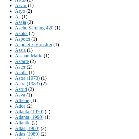
Arvor
(1)
Aryo
(2)
As
(1)
Asaja
(2)
Asche Sämling 420
(1)
Asoka
(2)
Aspotet
(1)
Aspotet x Virusfrei
(1)
Assia
(1)
Assuan Markt
(1)
Astarte
(2)
Aster
(2)
Astilla
(1)
Astra (1973)
(1)
Astra (1983)
(2)
Astrid
(2)
Asva
(1)
Athene
(1)
Atica
(2)
Atlanta (1950)
(2)
Atlanta (1990)
(1)
Atlantic
(2)
Atlas (1960)
(2)
Atlas (1989)
(2)