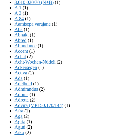
3.010 020/70 (N+B)
(1)
A 1
(1)
A 3
(1)
A 84
(1)
Aamisepa varajane
(1)
Aba
(1)
Abnaki
(1)
Abred
(1)
Abundance
(1)
Accent
(1)
Achat
(2)
Acht-Wochen-Nüdeli
(2)
Ackersegen
(1)
Activa
(1)
Ada
(1)
Adelheid
(1)
Admirandus
(2)
Adonis
(1)
Adretta
(2)
Advira (MPI 50.170/144)
(1)
Afra
(1)
Aga
(2)
Agria
(1)
Aguti
(2)
Aiko
(2)