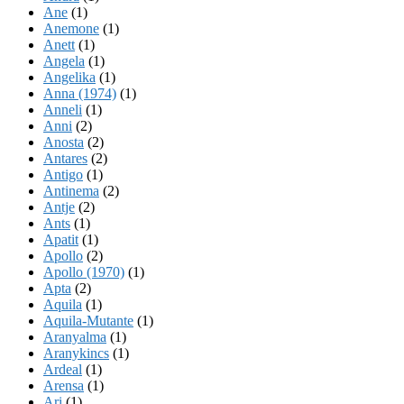
Ane
(1)
Anemone
(1)
Anett
(1)
Angela
(1)
Angelika
(1)
Anna (1974)
(1)
Anneli
(1)
Anni
(2)
Anosta
(2)
Antares
(2)
Antigo
(1)
Antinema
(2)
Antje
(2)
Ants
(1)
Apatit
(1)
Apollo
(2)
Apollo (1970)
(1)
Apta
(2)
Aquila
(1)
Aquila-Mutante
(1)
Aranyalma
(1)
Aranykincs
(1)
Ardeal
(1)
Arensa
(1)
Ari
(1)