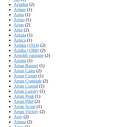
Ariadna
(2)
Ariane
(1)
Arina
(1)
Aristo
(1)
Arjan
(2)
Arka
(2)
Arkula
(1)
Arnica
(1)
Arnika (1914)
(2)
Arnika (1988)
(2)
Arnoldi varajane
(2)
Aronia
(1)
Arran Banner
(1)
Arran Cairn
(2)
Arran Comet
(1)
Arran Comrade
(2)
Arran Consul
(1)
Arran Luxury
(1)
Arran Peak
(1)
Arran Pilot
(2)
Arran Scout
(1)
Arran Victory
(2)
Arsy
(2)
Artana
(2)
Artus
(1)