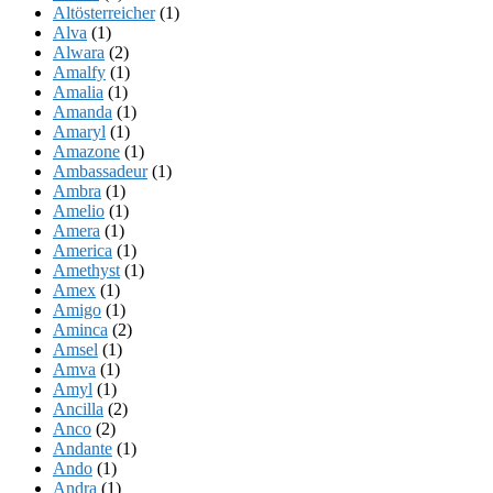
Altösterreicher
(1)
Alva
(1)
Alwara
(2)
Amalfy
(1)
Amalia
(1)
Amanda
(1)
Amaryl
(1)
Amazone
(1)
Ambassadeur
(1)
Ambra
(1)
Amelio
(1)
Amera
(1)
America
(1)
Amethyst
(1)
Amex
(1)
Amigo
(1)
Aminca
(2)
Amsel
(1)
Amva
(1)
Amyl
(1)
Ancilla
(2)
Anco
(2)
Andante
(1)
Ando
(1)
Andra
(1)