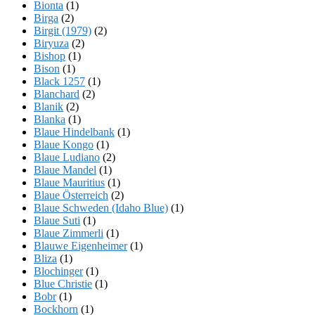
Bionta
(1)
Birga
(2)
Birgit (1979)
(2)
Biryuza
(2)
Bishop
(1)
Bison
(1)
Black 1257
(1)
Blanchard
(2)
Blanik
(2)
Blanka
(1)
Blaue Hindelbank
(1)
Blaue Kongo
(1)
Blaue Ludiano
(2)
Blaue Mandel
(1)
Blaue Mauritius
(1)
Blaue Österreich
(2)
Blaue Schweden (Idaho Blue)
(1)
Blaue Suti
(1)
Blaue Zimmerli
(1)
Blauwe Eigenheimer
(1)
Bliza
(1)
Blochinger
(1)
Blue Christie
(1)
Bobr
(1)
Bockhorn
(1)