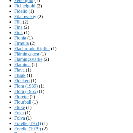
Feuergold
(1)
Fichtelgold
(2)
Fidelio
(1)
Filatowskiy
(2)
Filli
(2)
Fina
(2)
Fink
(1)
Fionia
(1)
Firmula
(2)
Flachrunde Kipfler
(1)
Flämingskost
(1)
Flämingsstärke
(2)
Flaminia
(2)
Flava
(1)
Flisak
(1)
Flockerl
(1)
Flora (1939)
(1)
Flora (1955)
(1)
Florette
(2)
Flourball
(1)
Fluke
(1)
Foka
(1)
Folva
(1)
Forelle (1951)
(1)
Forelle (1979)
(2)