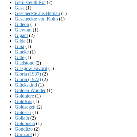
Gerolsreuth Rot
(2)
Gesa
(1)
Gescheckte aus Bernau
(1)
Gescheckte von Kolm
(1)
Gideon
(1)
Giewont
(1)
Gigant
(2)
Gilda
(1)
Gina
(1)
Gineke
(1)
Gitte
(1)
Gladstone
(2)
Glasgow Favorit
(1)
Gloria (1937)
(2)
Gloria (1972)
(2)
Glückskind
(1)
Golden Wonder
(1)
Goldniere
(1)
GoldRus
(1)
Goldsegen
(2)
Goldstar
(1)
Goliath
(2)
Golubizna
(1)
Gondüzo
(2)
Gorizont
(1)