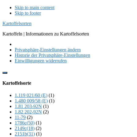
Skip to main content
Skip to footer
Kartoffelsorten
Kartoffeln | Informationen zu Kartoffelsorten
Privatsphäre-Einstellungen ändern
Historie der Privatsphäre-Einstellungen
Einwilligungen widerrufen
Show
Offscreen
Kartoffelsorte
Content
1.119 021/60 (E)
(1)
1.480 009/58 (E)
(1)
1.81 203-92N
(1)
1.82 202-92N
(2)
11-79
(2)
1786c(50)
(1)
2149c(18)
(2)
2151b(31)
(1)