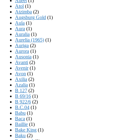
Atleet
(1)
Atol
(1)
Atzimba
(2)
Augsburg Gold
(1)
Aula
(1)
Aura
(1)
Auralia
(1)
Aurelia (1965)
(1)
Auriga
(2)
Aurora
(1)
Ausonia
(1)
Avanti
(2)
Avenir
(1)
Avon
(1)
Axilia
(2)
Azalia
(1)
B 127
(2)
B 69/16
(1)
B 922/6
(2)
B.C.04
(1)
Babu
(1)
Baca
(1)
Baillie
(1)
Bake King
(1)
Baku
(2)