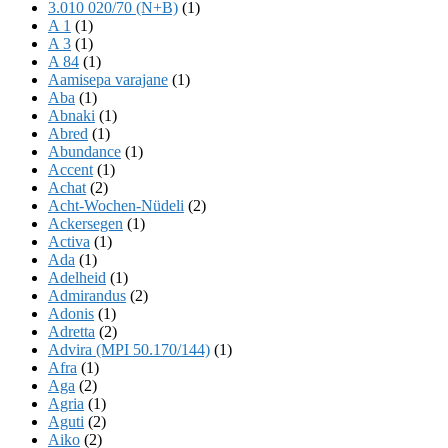
3.010 020/70 (N+B)
(1)
A 1
(1)
A 3
(1)
A 84
(1)
Aamisepa varajane
(1)
Aba
(1)
Abnaki
(1)
Abred
(1)
Abundance
(1)
Accent
(1)
Achat
(2)
Acht-Wochen-Nüdeli
(2)
Ackersegen
(1)
Activa
(1)
Ada
(1)
Adelheid
(1)
Admirandus
(2)
Adonis
(1)
Adretta
(2)
Advira (MPI 50.170/144)
(1)
Afra
(1)
Aga
(2)
Agria
(1)
Aguti
(2)
Aiko
(2)