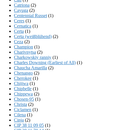
Catriona
(2)
Cayuga
(2)
Centennial Russet
(1)
Ceres
(1)
Cernatica
(1)
Certa
(1)
Certa (weißblühend)
(2)
Ceza
(2)
Champion
(1)
Charivnytsa
(2)
Charkowskiy ranniy
(1)
Charles Downing (Earliest of All)
(1)
Chaucha Amarilla
(2)
Chenango
(2)
Cherokee
(1)
Chijiwa
(1)
Chipbelle
(1)
Chippewa
(2)
Chosen-95
(1)
Christa
(2)
Ciclamen
(1)
Cilena
(1)
Cinja
(2)
CIP 38 11 09 05
(1)