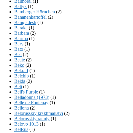
Balmoral
(1)
Baltyk
(1)
Bamberger Hörnchen
(2)
Bananenkartoffel
(2)
Bangladesh
(1)
Baraka
(1)
Barbara
(2)
Barima
(1)
Bary
(1)
Bato
(1)
Bea
(2)
Beate
(2)
Beko
(2)
Bekra I
(1)
Belchip
(1)
Belda
(2)
Beli
(1)
Bell's Purple
(1)
Belladonna (1973)
(1)
Belle de Fontenay
(1)
Bellona
(2)
Belorusskiy krakhmalistyi
(2)
Belorusskiy ranniy
(1)
Belovo 1013
(1)
BelRus
(1)