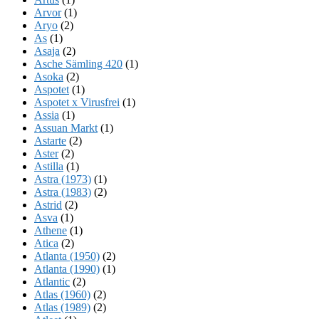
Arvor
(1)
Aryo
(2)
As
(1)
Asaja
(2)
Asche Sämling 420
(1)
Asoka
(2)
Aspotet
(1)
Aspotet x Virusfrei
(1)
Assia
(1)
Assuan Markt
(1)
Astarte
(2)
Aster
(2)
Astilla
(1)
Astra (1973)
(1)
Astra (1983)
(2)
Astrid
(2)
Asva
(1)
Athene
(1)
Atica
(2)
Atlanta (1950)
(2)
Atlanta (1990)
(1)
Atlantic
(2)
Atlas (1960)
(2)
Atlas (1989)
(2)