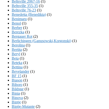
Beltsville 2067-16
(1)
Beltsville 355-35
(1)
Beltsville 76-23
(1)
Benedetta (Benedikta)
(1)
Benimaru
(1)
Benol
(1)
Berber
(1)
Berezka
(1)
Bergauer Rot
(2)
Berlichingen (Ganusowski,Korgonski)
(1)
Berolina
(1)
Bertita
(2)
Beryl
(1)
Beta
(1)
Beteka
(1)
Bettina
(1)
Bevelander
(1)
BF 15
(1)
Biason
(1)
Bihoro
(1)
Bildstar
(1)
Binia
(1)
Binova
(2)
Bintje
(1)
Bintje-Mutante
(2)