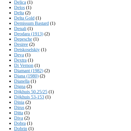
Delica
(1)
Delos
(1)
Delta
(2)
Delta Gold
(1)
Demissum Bastard
(1)
Denali
(1)
Deodara (1913)
(2)
Depesche
(1)
Desiree
(2)
Detskoselskiy
(1)
Deva
(1)
Dextra
(1)
Di Vernon
(1)
Diamant (1982)
(2)
Diana (1980)
(2)
Dianella
(1)
Digna
(2)
Dijkhuis 50.25/25
(1)
Dijkhuis 53-153
(1)
Dinia
(2)
Dirus
(2)
Ditta
(1)
Diva
(2)
Dobra
(1)
Dobrin
(1)