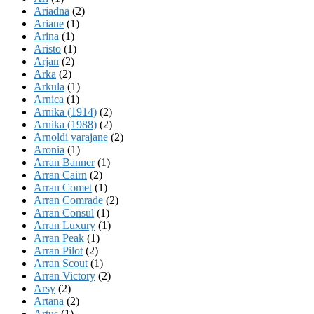
Ariadna
(2)
Ariane
(1)
Arina
(1)
Aristo
(1)
Arjan
(2)
Arka
(2)
Arkula
(1)
Arnica
(1)
Arnika (1914)
(2)
Arnika (1988)
(2)
Arnoldi varajane
(2)
Aronia
(1)
Arran Banner
(1)
Arran Cairn
(2)
Arran Comet
(1)
Arran Comrade
(2)
Arran Consul
(1)
Arran Luxury
(1)
Arran Peak
(1)
Arran Pilot
(2)
Arran Scout
(1)
Arran Victory
(2)
Arsy
(2)
Artana
(2)
Artus
(1)