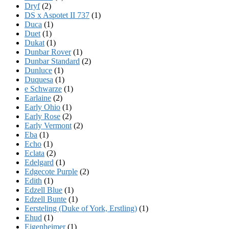
Dryf
(2)
DS x Aspotet II 737
(1)
Duca
(1)
Duet
(1)
Dukat
(1)
Dunbar Rover
(1)
Dunbar Standard
(2)
Dunluce
(1)
Duquesa
(1)
e Schwarze
(1)
Earlaine
(2)
Early Ohio
(1)
Early Rose
(2)
Early Vermont
(2)
Eba
(1)
Echo
(1)
Eclata
(2)
Edelgard
(1)
Edgecote Purple
(2)
Edith
(1)
Edzell Blue
(1)
Edzell Bunte
(1)
Eersteling (Duke of York, Erstling)
(1)
Ehud
(1)
Eigenheimer
(1)