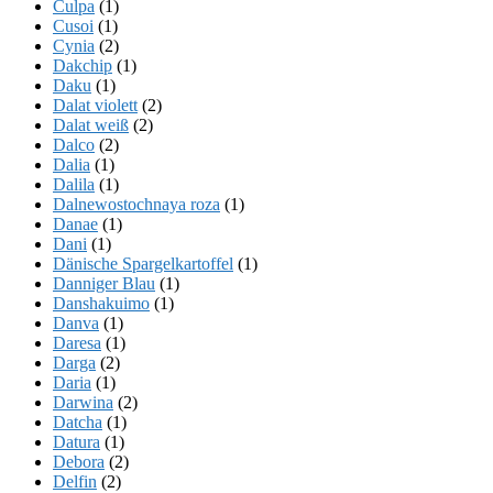
Culpa
(1)
Cusoi
(1)
Cynia
(2)
Dakchip
(1)
Daku
(1)
Dalat violett
(2)
Dalat weiß
(2)
Dalco
(2)
Dalia
(1)
Dalila
(1)
Dalnewostochnaya roza
(1)
Danae
(1)
Dani
(1)
Dänische Spargelkartoffel
(1)
Danniger Blau
(1)
Danshakuimo
(1)
Danva
(1)
Daresa
(1)
Darga
(2)
Daria
(1)
Darwina
(2)
Datcha
(1)
Datura
(1)
Debora
(2)
Delfin
(2)