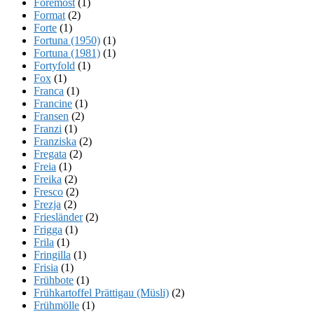
Foremost
(1)
Format
(2)
Forte
(1)
Fortuna (1950)
(1)
Fortuna (1981)
(1)
Fortyfold
(1)
Fox
(1)
Franca
(1)
Francine
(1)
Fransen
(2)
Franzi
(1)
Franziska
(2)
Fregata
(2)
Freia
(1)
Freika
(2)
Fresco
(2)
Frezja
(2)
Friesländer
(2)
Frigga
(1)
Frila
(1)
Fringilla
(1)
Frisia
(1)
Frühbote
(1)
Frühkartoffel Prättigau (Müsli)
(2)
Frühmölle
(1)