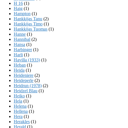
H 16
(1)
Haig
(1)
Hampton
(1)
Hankkijas Tanu
(2)
Hankkijas Timo
(1)
Hankkijas Tuomas
(1)
Hanne
(1)
Hannibal
(2)
Hansa
(1)
Harbinger
(1)
Harli
(1)
Havilla (1933)
(1)
Heban
(1)
Heida
(1)
Heideniere
(2)
Heideperle
(2)
Heidrun (1978)
(2)
Heidzel Blau
(1)
Heiko
(1)
Hela
(1)
Helena
(1)
Hellena
(1)
Hera
(1)
Herakles
(1)
Herald
(1)