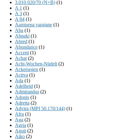
3.010 020/70 (N+B)
(1)
A 1
(1)
A 3
(1)
A 84
(1)
Aamisepa varajane
(1)
Aba
(1)
Abnaki
(1)
Abred
(1)
Abundance
(1)
Accent
(1)
Achat
(2)
Acht-Wochen-Nüdeli
(2)
Ackersegen
(1)
Activa
(1)
Ada
(1)
Adelheid
(1)
Admirandus
(2)
Adonis
(1)
Adretta
(2)
Advira (MPI 50.170/144)
(1)
Afra
(1)
Aga
(2)
Agria
(1)
Aguti
(2)
Aiko
(2)