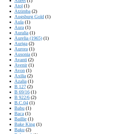
Atleet
(1)
Atol
(1)
Atzimba
(2)
Augsburg Gold
(1)
Aula
(1)
Aura
(1)
Auralia
(1)
Aurelia (1965)
(1)
Auriga
(2)
Aurora
(1)
Ausonia
(1)
Avanti
(2)
Avenir
(1)
Avon
(1)
Axilia
(2)
Azalia
(1)
B 127
(2)
B 69/16
(1)
B 922/6
(2)
B.C.04
(1)
Babu
(1)
Baca
(1)
Baillie
(1)
Bake King
(1)
Baku
(2)