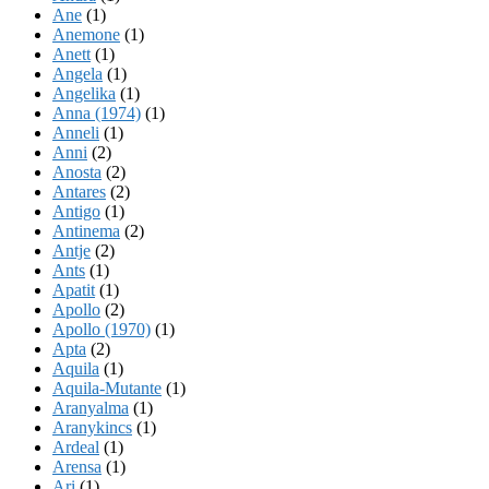
Ane
(1)
Anemone
(1)
Anett
(1)
Angela
(1)
Angelika
(1)
Anna (1974)
(1)
Anneli
(1)
Anni
(2)
Anosta
(2)
Antares
(2)
Antigo
(1)
Antinema
(2)
Antje
(2)
Ants
(1)
Apatit
(1)
Apollo
(2)
Apollo (1970)
(1)
Apta
(2)
Aquila
(1)
Aquila-Mutante
(1)
Aranyalma
(1)
Aranykincs
(1)
Ardeal
(1)
Arensa
(1)
Ari
(1)