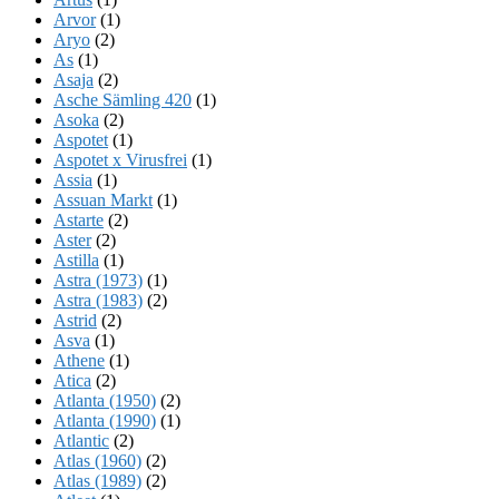
Arvor
(1)
Aryo
(2)
As
(1)
Asaja
(2)
Asche Sämling 420
(1)
Asoka
(2)
Aspotet
(1)
Aspotet x Virusfrei
(1)
Assia
(1)
Assuan Markt
(1)
Astarte
(2)
Aster
(2)
Astilla
(1)
Astra (1973)
(1)
Astra (1983)
(2)
Astrid
(2)
Asva
(1)
Athene
(1)
Atica
(2)
Atlanta (1950)
(2)
Atlanta (1990)
(1)
Atlantic
(2)
Atlas (1960)
(2)
Atlas (1989)
(2)