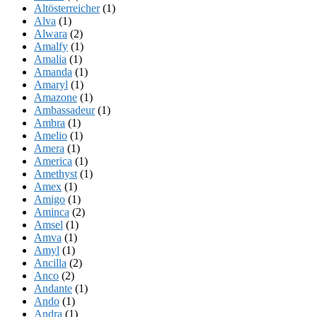
Altösterreicher
(1)
Alva
(1)
Alwara
(2)
Amalfy
(1)
Amalia
(1)
Amanda
(1)
Amaryl
(1)
Amazone
(1)
Ambassadeur
(1)
Ambra
(1)
Amelio
(1)
Amera
(1)
America
(1)
Amethyst
(1)
Amex
(1)
Amigo
(1)
Aminca
(2)
Amsel
(1)
Amva
(1)
Amyl
(1)
Ancilla
(2)
Anco
(2)
Andante
(1)
Ando
(1)
Andra
(1)