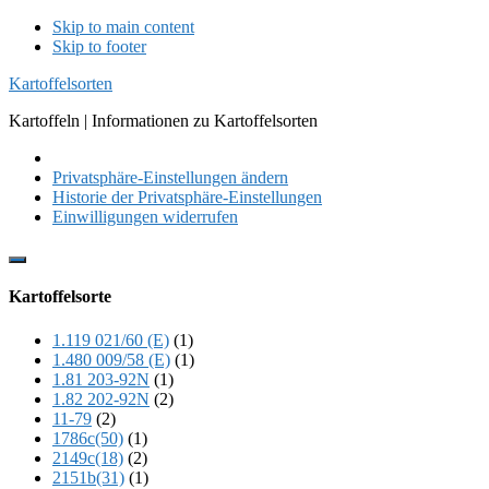
Skip to main content
Skip to footer
Kartoffelsorten
Kartoffeln | Informationen zu Kartoffelsorten
Privatsphäre-Einstellungen ändern
Historie der Privatsphäre-Einstellungen
Einwilligungen widerrufen
Show
Offscreen
Kartoffelsorte
Content
1.119 021/60 (E)
(1)
1.480 009/58 (E)
(1)
1.81 203-92N
(1)
1.82 202-92N
(2)
11-79
(2)
1786c(50)
(1)
2149c(18)
(2)
2151b(31)
(1)