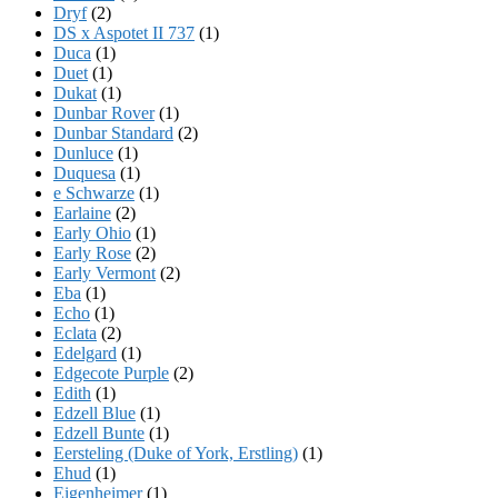
Dryf
(2)
DS x Aspotet II 737
(1)
Duca
(1)
Duet
(1)
Dukat
(1)
Dunbar Rover
(1)
Dunbar Standard
(2)
Dunluce
(1)
Duquesa
(1)
e Schwarze
(1)
Earlaine
(2)
Early Ohio
(1)
Early Rose
(2)
Early Vermont
(2)
Eba
(1)
Echo
(1)
Eclata
(2)
Edelgard
(1)
Edgecote Purple
(2)
Edith
(1)
Edzell Blue
(1)
Edzell Bunte
(1)
Eersteling (Duke of York, Erstling)
(1)
Ehud
(1)
Eigenheimer
(1)