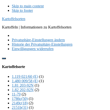
Skip to main content
Skip to footer
Kartoffelsorten
Kartoffeln | Informationen zu Kartoffelsorten
Privatsphäre-Einstellungen ändern
Historie der Privatsphäre-Einstellungen
Einwilligungen widerrufen
Show
Offscreen
Kartoffelsorte
Content
1.119 021/60 (E)
(1)
1.480 009/58 (E)
(1)
1.81 203-92N
(1)
1.82 202-92N
(2)
11-79
(2)
1786c(50)
(1)
2149c(18)
(2)
2151b(31)
(1)