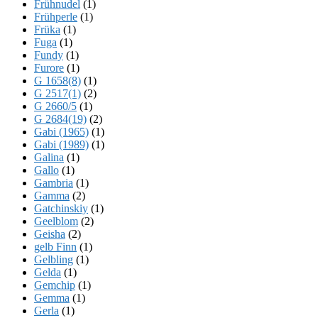
Frühnudel
(1)
Frühperle
(1)
Früka
(1)
Fuga
(1)
Fundy
(1)
Furore
(1)
G 1658(8)
(1)
G 2517(1)
(2)
G 2660/5
(1)
G 2684(19)
(2)
Gabi (1965)
(1)
Gabi (1989)
(1)
Galina
(1)
Gallo
(1)
Gambria
(1)
Gamma
(2)
Gatchinskiy
(1)
Geelblom
(2)
Geisha
(2)
gelb Finn
(1)
Gelbling
(1)
Gelda
(1)
Gemchip
(1)
Gemma
(1)
Gerla
(1)