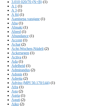
3.010 020/70 (N+B)
(1)
A 1
(1)
A 3
(1)
A 84
(1)
Aamisepa varajane
(1)
Aba
(1)
Abnaki
(1)
Abred
(1)
Abundance
(1)
Accent
(1)
Achat
(2)
Acht-Wochen-Nüdeli
(2)
Ackersegen
(1)
Activa
(1)
Ada
(1)
Adelheid
(1)
Admirandus
(2)
Adonis
(1)
Adretta
(2)
Advira (MPI 50.170/144)
(1)
Afra
(1)
Aga
(2)
Agria
(1)
Aguti
(2)
Aiko
(2)