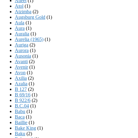
Atleet
(1)
Atol
(1)
Atzimba
(2)
Augsburg Gold
(1)
Aula
(1)
Aura
(1)
Auralia
(1)
Aurelia (1965)
(1)
Auriga
(2)
Aurora
(1)
Ausonia
(1)
Avanti
(2)
Avenir
(1)
Avon
(1)
Axilia
(2)
Azalia
(1)
B 127
(2)
B 69/16
(1)
B 922/6
(2)
B.C.04
(1)
Babu
(1)
Baca
(1)
Baillie
(1)
Bake King
(1)
Baku
(2)