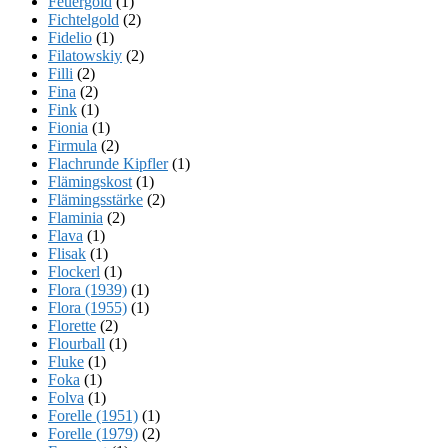
Feuergold
(1)
Fichtelgold
(2)
Fidelio
(1)
Filatowskiy
(2)
Filli
(2)
Fina
(2)
Fink
(1)
Fionia
(1)
Firmula
(2)
Flachrunde Kipfler
(1)
Flämingskost
(1)
Flämingsstärke
(2)
Flaminia
(2)
Flava
(1)
Flisak
(1)
Flockerl
(1)
Flora (1939)
(1)
Flora (1955)
(1)
Florette
(2)
Flourball
(1)
Fluke
(1)
Foka
(1)
Folva
(1)
Forelle (1951)
(1)
Forelle (1979)
(2)