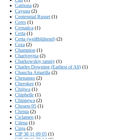
Catriona
(2)
Cayuga
(2)
Centennial Russet
(1)
Ceres
(1)
Cernatica
(1)
Certa
(1)
Certa (weißblühend)
(2)
Ceza
(2)
Champion
(1)
Charivnytsa
(2)
Charkowskiy ranniy
(1)
Charles Downing (Earliest of All)
(1)
Chaucha Amarilla
(2)
Chenango
(2)
Cherokee
(1)
Chijiwa
(1)
Chipbelle
(1)
Chippewa
(2)
Chosen-95
(1)
Christa
(2)
Ciclamen
(1)
Cilena
(1)
Cinja
(2)
CIP 38 11 09 05
(1)