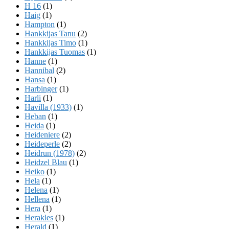
H 16
(1)
Haig
(1)
Hampton
(1)
Hankkijas Tanu
(2)
Hankkijas Timo
(1)
Hankkijas Tuomas
(1)
Hanne
(1)
Hannibal
(2)
Hansa
(1)
Harbinger
(1)
Harli
(1)
Havilla (1933)
(1)
Heban
(1)
Heida
(1)
Heideniere
(2)
Heideperle
(2)
Heidrun (1978)
(2)
Heidzel Blau
(1)
Heiko
(1)
Hela
(1)
Helena
(1)
Hellena
(1)
Hera
(1)
Herakles
(1)
Herald
(1)