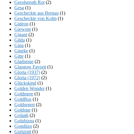
Gerolsreuth Rot
(2)
Gesa
(1)
Gescheckte aus Bernau
(1)
Gescheckte von Kolm
(1)
Gideon
(1)
Giewont
(1)
Gigant
(2)
Gilda
(1)
Gina
(1)
Gineke
(1)
Gitte
(1)
Gladstone
(2)
Glasgow Favorit
(1)
Gloria (1937)
(2)
Gloria (1972)
(2)
Glückskind
(1)
Golden Wonder
(1)
Goldniere
(1)
GoldRus
(1)
Goldsegen
(2)
Goldstar
(1)
Goliath
(2)
Golubizna
(1)
Gondüzo
(2)
Gorizont
(1)