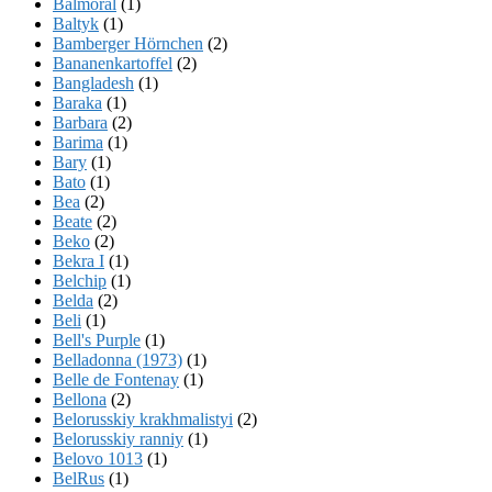
Balmoral
(1)
Baltyk
(1)
Bamberger Hörnchen
(2)
Bananenkartoffel
(2)
Bangladesh
(1)
Baraka
(1)
Barbara
(2)
Barima
(1)
Bary
(1)
Bato
(1)
Bea
(2)
Beate
(2)
Beko
(2)
Bekra I
(1)
Belchip
(1)
Belda
(2)
Beli
(1)
Bell's Purple
(1)
Belladonna (1973)
(1)
Belle de Fontenay
(1)
Bellona
(2)
Belorusskiy krakhmalistyi
(2)
Belorusskiy ranniy
(1)
Belovo 1013
(1)
BelRus
(1)