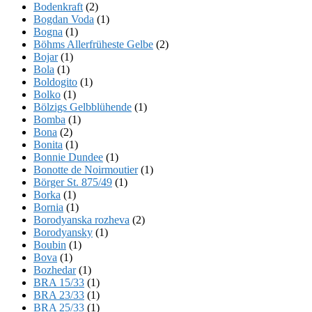
Bodenkraft
(2)
Bogdan Voda
(1)
Bogna
(1)
Böhms Allerfrüheste Gelbe
(2)
Bojar
(1)
Bola
(1)
Boldogito
(1)
Bolko
(1)
Bölzigs Gelbblühende
(1)
Bomba
(1)
Bona
(2)
Bonita
(1)
Bonnie Dundee
(1)
Bonotte de Noirmoutier
(1)
Börger St. 875/49
(1)
Borka
(1)
Bornia
(1)
Borodyanska rozheva
(2)
Borodyansky
(1)
Boubin
(1)
Bova
(1)
Bozhedar
(1)
BRA 15/33
(1)
BRA 23/33
(1)
BRA 25/33
(1)