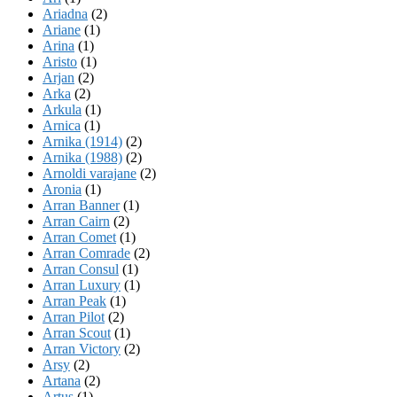
Ariadna
(2)
Ariane
(1)
Arina
(1)
Aristo
(1)
Arjan
(2)
Arka
(2)
Arkula
(1)
Arnica
(1)
Arnika (1914)
(2)
Arnika (1988)
(2)
Arnoldi varajane
(2)
Aronia
(1)
Arran Banner
(1)
Arran Cairn
(2)
Arran Comet
(1)
Arran Comrade
(2)
Arran Consul
(1)
Arran Luxury
(1)
Arran Peak
(1)
Arran Pilot
(2)
Arran Scout
(1)
Arran Victory
(2)
Arsy
(2)
Artana
(2)
Artus
(1)