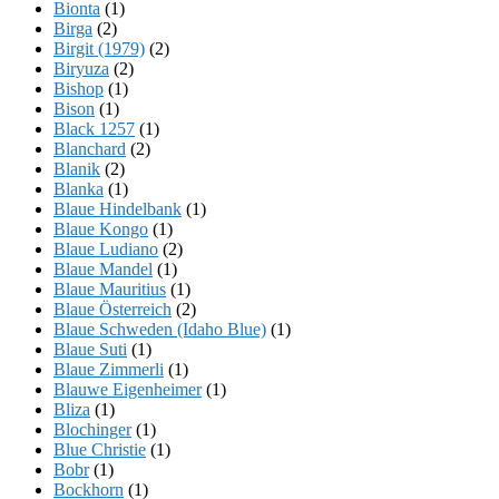
Bionta
(1)
Birga
(2)
Birgit (1979)
(2)
Biryuza
(2)
Bishop
(1)
Bison
(1)
Black 1257
(1)
Blanchard
(2)
Blanik
(2)
Blanka
(1)
Blaue Hindelbank
(1)
Blaue Kongo
(1)
Blaue Ludiano
(2)
Blaue Mandel
(1)
Blaue Mauritius
(1)
Blaue Österreich
(2)
Blaue Schweden (Idaho Blue)
(1)
Blaue Suti
(1)
Blaue Zimmerli
(1)
Blauwe Eigenheimer
(1)
Bliza
(1)
Blochinger
(1)
Blue Christie
(1)
Bobr
(1)
Bockhorn
(1)