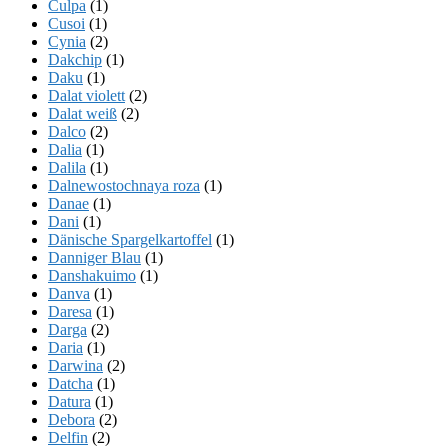
Culpa
(1)
Cusoi
(1)
Cynia
(2)
Dakchip
(1)
Daku
(1)
Dalat violett
(2)
Dalat weiß
(2)
Dalco
(2)
Dalia
(1)
Dalila
(1)
Dalnewostochnaya roza
(1)
Danae
(1)
Dani
(1)
Dänische Spargelkartoffel
(1)
Danniger Blau
(1)
Danshakuimo
(1)
Danva
(1)
Daresa
(1)
Darga
(2)
Daria
(1)
Darwina
(2)
Datcha
(1)
Datura
(1)
Debora
(2)
Delfin
(2)