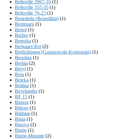
Beltsville 2067-16
(1)
Beltsville 355-35
(1)
Beltsville 76-23
(1)
Benedetta (Benedikta)
(1)
Benimaru
(1)
Benol
(1)
Berber
(1)
Berezka
(1)
Bergauer Rot
(2)
Berlichingen (Ganusowski,Korgonski)
(1)
Berolina
(1)
Bertita
(2)
Beryl
(1)
Beta
(1)
Beteka
(1)
Bettina
(1)
Bevelander
(1)
BF 15
(1)
Biason
(1)
Bihoro
(1)
Bildstar
(1)
Binia
(1)
Binova
(2)
Bintje
(1)
Bintje-Mutante
(2)