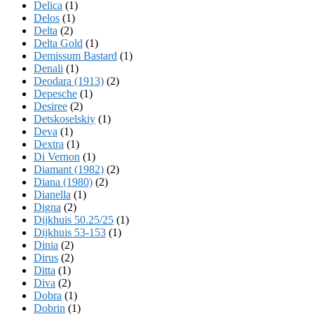
Delica
(1)
Delos
(1)
Delta
(2)
Delta Gold
(1)
Demissum Bastard
(1)
Denali
(1)
Deodara (1913)
(2)
Depesche
(1)
Desiree
(2)
Detskoselskiy
(1)
Deva
(1)
Dextra
(1)
Di Vernon
(1)
Diamant (1982)
(2)
Diana (1980)
(2)
Dianella
(1)
Digna
(2)
Dijkhuis 50.25/25
(1)
Dijkhuis 53-153
(1)
Dinia
(2)
Dirus
(2)
Ditta
(1)
Diva
(2)
Dobra
(1)
Dobrin
(1)