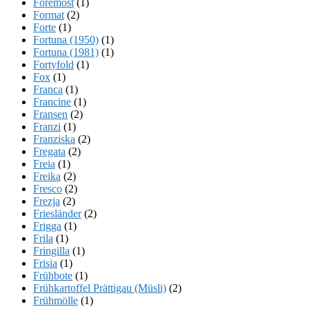
Foremost
(1)
Format
(2)
Forte
(1)
Fortuna (1950)
(1)
Fortuna (1981)
(1)
Fortyfold
(1)
Fox
(1)
Franca
(1)
Francine
(1)
Fransen
(2)
Franzi
(1)
Franziska
(2)
Fregata
(2)
Freia
(1)
Freika
(2)
Fresco
(2)
Frezja
(2)
Friesländer
(2)
Frigga
(1)
Frila
(1)
Fringilla
(1)
Frisia
(1)
Frühbote
(1)
Frühkartoffel Prättigau (Müsli)
(2)
Frühmölle
(1)