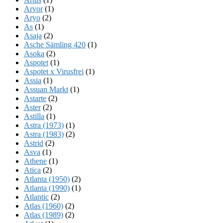
Arvor
(1)
Aryo
(2)
As
(1)
Asaja
(2)
Asche Sämling 420
(1)
Asoka
(2)
Aspotet
(1)
Aspotet x Virusfrei
(1)
Assia
(1)
Assuan Markt
(1)
Astarte
(2)
Aster
(2)
Astilla
(1)
Astra (1973)
(1)
Astra (1983)
(2)
Astrid
(2)
Asva
(1)
Athene
(1)
Atica
(2)
Atlanta (1950)
(2)
Atlanta (1990)
(1)
Atlantic
(2)
Atlas (1960)
(2)
Atlas (1989)
(2)