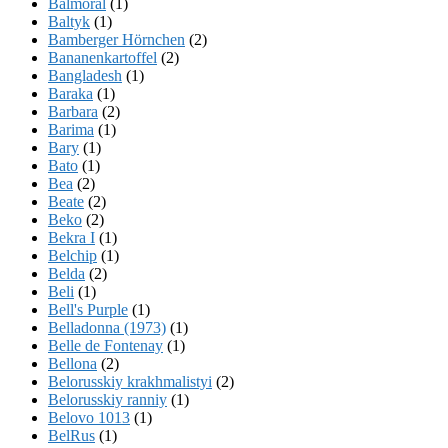
Balmoral
(1)
Baltyk
(1)
Bamberger Hörnchen
(2)
Bananenkartoffel
(2)
Bangladesh
(1)
Baraka
(1)
Barbara
(2)
Barima
(1)
Bary
(1)
Bato
(1)
Bea
(2)
Beate
(2)
Beko
(2)
Bekra I
(1)
Belchip
(1)
Belda
(2)
Beli
(1)
Bell's Purple
(1)
Belladonna (1973)
(1)
Belle de Fontenay
(1)
Bellona
(2)
Belorusskiy krakhmalistyi
(2)
Belorusskiy ranniy
(1)
Belovo 1013
(1)
BelRus
(1)