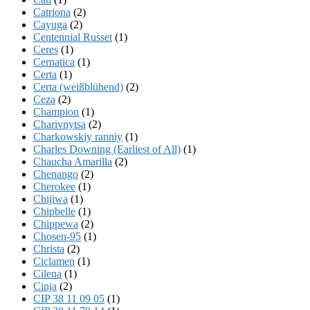
Catriona
(2)
Cayuga
(2)
Centennial Russet
(1)
Ceres
(1)
Cernatica
(1)
Certa
(1)
Certa (weißblühend)
(2)
Ceza
(2)
Champion
(1)
Charivnytsa
(2)
Charkowskiy ranniy
(1)
Charles Downing (Earliest of All)
(1)
Chaucha Amarilla
(2)
Chenango
(2)
Cherokee
(1)
Chijiwa
(1)
Chipbelle
(1)
Chippewa
(2)
Chosen-95
(1)
Christa
(2)
Ciclamen
(1)
Cilena
(1)
Cinja
(2)
CIP 38 11 09 05
(1)