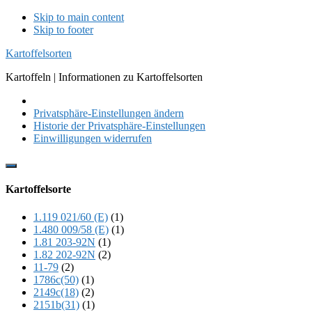
Skip to main content
Skip to footer
Kartoffelsorten
Kartoffeln | Informationen zu Kartoffelsorten
Privatsphäre-Einstellungen ändern
Historie der Privatsphäre-Einstellungen
Einwilligungen widerrufen
Show
Offscreen
Kartoffelsorte
Content
1.119 021/60 (E)
(1)
1.480 009/58 (E)
(1)
1.81 203-92N
(1)
1.82 202-92N
(2)
11-79
(2)
1786c(50)
(1)
2149c(18)
(2)
2151b(31)
(1)