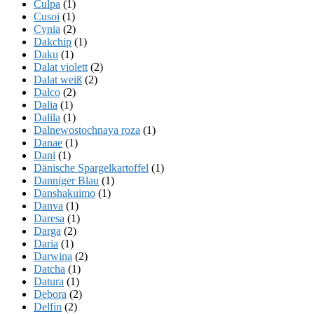
Culpa
(1)
Cusoi
(1)
Cynia
(2)
Dakchip
(1)
Daku
(1)
Dalat violett
(2)
Dalat weiß
(2)
Dalco
(2)
Dalia
(1)
Dalila
(1)
Dalnewostochnaya roza
(1)
Danae
(1)
Dani
(1)
Dänische Spargelkartoffel
(1)
Danniger Blau
(1)
Danshakuimo
(1)
Danva
(1)
Daresa
(1)
Darga
(2)
Daria
(1)
Darwina
(2)
Datcha
(1)
Datura
(1)
Debora
(2)
Delfin
(2)