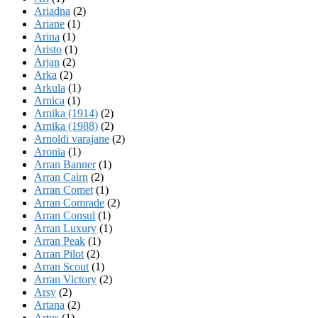
Ariadna
(2)
Ariane
(1)
Arina
(1)
Aristo
(1)
Arjan
(2)
Arka
(2)
Arkula
(1)
Arnica
(1)
Arnika (1914)
(2)
Arnika (1988)
(2)
Arnoldi varajane
(2)
Aronia
(1)
Arran Banner
(1)
Arran Cairn
(2)
Arran Comet
(1)
Arran Comrade
(2)
Arran Consul
(1)
Arran Luxury
(1)
Arran Peak
(1)
Arran Pilot
(2)
Arran Scout
(1)
Arran Victory
(2)
Arsy
(2)
Artana
(2)
Artus
(1)