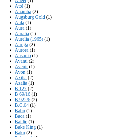
Atleet
(1)
Atol
(1)
Atzimba
(2)
Augsburg Gold
(1)
Aula
(1)
Aura
(1)
Auralia
(1)
Aurelia (1965)
(1)
Auriga
(2)
Aurora
(1)
Ausonia
(1)
Avanti
(2)
Avenir
(1)
Avon
(1)
Axilia
(2)
Azalia
(1)
B 127
(2)
B 69/16
(1)
B 922/6
(2)
B.C.04
(1)
Babu
(1)
Baca
(1)
Baillie
(1)
Bake King
(1)
Baku
(2)