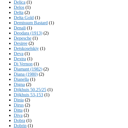
Delica
(1)
Delos
(1)
Delta
(2)
Delta Gold
(1)
Demissum Bastard
(1)
Denali
(1)
Deodara (1913)
(2)
Depesche
(1)
Desiree
(2)
Detskoselskiy
(1)
Deva
(1)
Dextra
(1)
Di Vernon
(1)
Diamant (1982)
(2)
Diana (1980)
(2)
Dianella
(1)
Digna
(2)
Dijkhuis 50.25/25
(1)
Dijkhuis 53-153
(1)
Dinia
(2)
Dirus
(2)
Ditta
(1)
Diva
(2)
Dobra
(1)
Dobrin
(1)