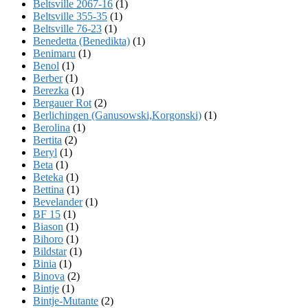
Beltsville 2067-16
(1)
Beltsville 355-35
(1)
Beltsville 76-23
(1)
Benedetta (Benedikta)
(1)
Benimaru
(1)
Benol
(1)
Berber
(1)
Berezka
(1)
Bergauer Rot
(2)
Berlichingen (Ganusowski,Korgonski)
(1)
Berolina
(1)
Bertita
(2)
Beryl
(1)
Beta
(1)
Beteka
(1)
Bettina
(1)
Bevelander
(1)
BF 15
(1)
Biason
(1)
Bihoro
(1)
Bildstar
(1)
Binia
(1)
Binova
(2)
Bintje
(1)
Bintje-Mutante
(2)