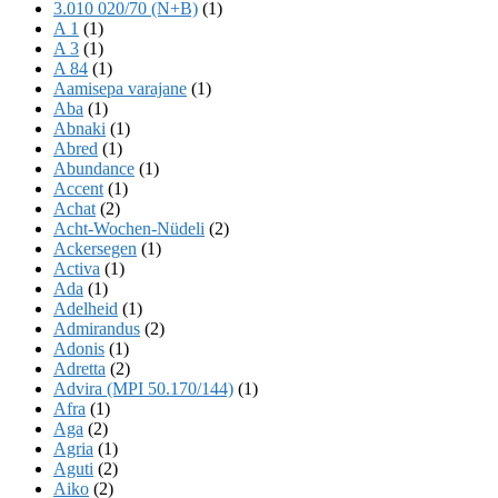
3.010 020/70 (N+B)
(1)
A 1
(1)
A 3
(1)
A 84
(1)
Aamisepa varajane
(1)
Aba
(1)
Abnaki
(1)
Abred
(1)
Abundance
(1)
Accent
(1)
Achat
(2)
Acht-Wochen-Nüdeli
(2)
Ackersegen
(1)
Activa
(1)
Ada
(1)
Adelheid
(1)
Admirandus
(2)
Adonis
(1)
Adretta
(2)
Advira (MPI 50.170/144)
(1)
Afra
(1)
Aga
(2)
Agria
(1)
Aguti
(2)
Aiko
(2)