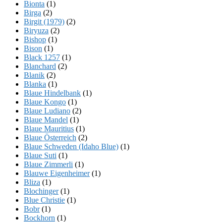
Bionta
(1)
Birga
(2)
Birgit (1979)
(2)
Biryuza
(2)
Bishop
(1)
Bison
(1)
Black 1257
(1)
Blanchard
(2)
Blanik
(2)
Blanka
(1)
Blaue Hindelbank
(1)
Blaue Kongo
(1)
Blaue Ludiano
(2)
Blaue Mandel
(1)
Blaue Mauritius
(1)
Blaue Österreich
(2)
Blaue Schweden (Idaho Blue)
(1)
Blaue Suti
(1)
Blaue Zimmerli
(1)
Blauwe Eigenheimer
(1)
Bliza
(1)
Blochinger
(1)
Blue Christie
(1)
Bobr
(1)
Bockhorn
(1)