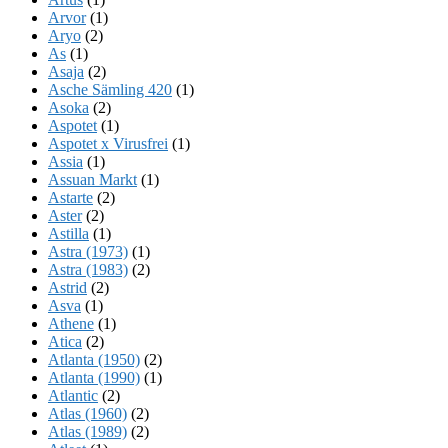
Arvor
(1)
Aryo
(2)
As
(1)
Asaja
(2)
Asche Sämling 420
(1)
Asoka
(2)
Aspotet
(1)
Aspotet x Virusfrei
(1)
Assia
(1)
Assuan Markt
(1)
Astarte
(2)
Aster
(2)
Astilla
(1)
Astra (1973)
(1)
Astra (1983)
(2)
Astrid
(2)
Asva
(1)
Athene
(1)
Atica
(2)
Atlanta (1950)
(2)
Atlanta (1990)
(1)
Atlantic
(2)
Atlas (1960)
(2)
Atlas (1989)
(2)