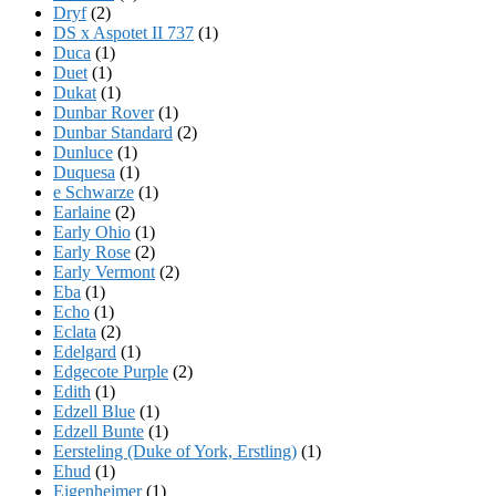
Dryf
(2)
DS x Aspotet II 737
(1)
Duca
(1)
Duet
(1)
Dukat
(1)
Dunbar Rover
(1)
Dunbar Standard
(2)
Dunluce
(1)
Duquesa
(1)
e Schwarze
(1)
Earlaine
(2)
Early Ohio
(1)
Early Rose
(2)
Early Vermont
(2)
Eba
(1)
Echo
(1)
Eclata
(2)
Edelgard
(1)
Edgecote Purple
(2)
Edith
(1)
Edzell Blue
(1)
Edzell Bunte
(1)
Eersteling (Duke of York, Erstling)
(1)
Ehud
(1)
Eigenheimer
(1)