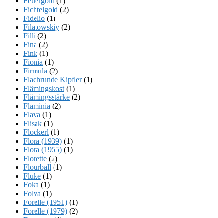
Feuergold
(1)
Fichtelgold
(2)
Fidelio
(1)
Filatowskiy
(2)
Filli
(2)
Fina
(2)
Fink
(1)
Fionia
(1)
Firmula
(2)
Flachrunde Kipfler
(1)
Flämingskost
(1)
Flämingsstärke
(2)
Flaminia
(2)
Flava
(1)
Flisak
(1)
Flockerl
(1)
Flora (1939)
(1)
Flora (1955)
(1)
Florette
(2)
Flourball
(1)
Fluke
(1)
Foka
(1)
Folva
(1)
Forelle (1951)
(1)
Forelle (1979)
(2)