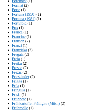
Foremost
(1)
Format
(2)
Forte
(1)
Fortuna (1950)
(1)
Fortuna (1981)
(1)
Fortyfold
(1)
Fox
(1)
Franca
(1)
Francine
(1)
Fransen
(2)
Franzi
(1)
Franziska
(2)
Fregata
(2)
Freia
(1)
Freika
(2)
Fresco
(2)
Frezja
(2)
Friesländer
(2)
Frigga
(1)
Frila
(1)
Fringilla
(1)
Frisia
(1)
Frühbote
(1)
Frühkartoffel Prättigau (Müsli)
(2)
Frühmölle
(1)