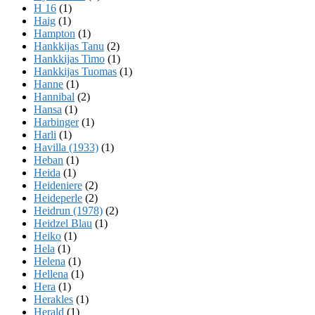
H 16
(1)
Haig
(1)
Hampton
(1)
Hankkijas Tanu
(2)
Hankkijas Timo
(1)
Hankkijas Tuomas
(1)
Hanne
(1)
Hannibal
(2)
Hansa
(1)
Harbinger
(1)
Harli
(1)
Havilla (1933)
(1)
Heban
(1)
Heida
(1)
Heideniere
(2)
Heideperle
(2)
Heidrun (1978)
(2)
Heidzel Blau
(1)
Heiko
(1)
Hela
(1)
Helena
(1)
Hellena
(1)
Hera
(1)
Herakles
(1)
Herald
(1)