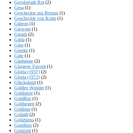
Gerolsreuth Rot
(2)
Gesa
(1)
Gescheckte aus Bernau
(1)
Gescheckte von Kolm
(1)
Gideon
(1)
Giewont
(1)
Gigant
(2)
Gilda
(1)
Gina
(1)
Gineke
(1)
Gitte
(1)
Gladstone
(2)
Glasgow Favorit
(1)
Gloria (1937)
(2)
Gloria (1972)
(2)
Glückskind
(1)
Golden Wonder
(1)
Goldniere
(1)
GoldRus
(1)
Goldsegen
(2)
Goldstar
(1)
Goliath
(2)
Golubizna
(1)
Gondüzo
(2)
Gorizont
(1)