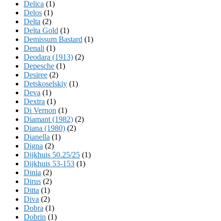
Delica
(1)
Delos
(1)
Delta
(2)
Delta Gold
(1)
Demissum Bastard
(1)
Denali
(1)
Deodara (1913)
(2)
Depesche
(1)
Desiree
(2)
Detskoselskiy
(1)
Deva
(1)
Dextra
(1)
Di Vernon
(1)
Diamant (1982)
(2)
Diana (1980)
(2)
Dianella
(1)
Digna
(2)
Dijkhuis 50.25/25
(1)
Dijkhuis 53-153
(1)
Dinia
(2)
Dirus
(2)
Ditta
(1)
Diva
(2)
Dobra
(1)
Dobrin
(1)