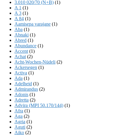
3.010 020/70 (N+B)
(1)
A 1
(1)
A 3
(1)
A 84
(1)
Aamisepa varajane
(1)
Aba
(1)
Abnaki
(1)
Abred
(1)
Abundance
(1)
Accent
(1)
Achat
(2)
Acht-Wochen-Nüdeli
(2)
Ackersegen
(1)
Activa
(1)
Ada
(1)
Adelheid
(1)
Admirandus
(2)
Adonis
(1)
Adretta
(2)
Advira (MPI 50.170/144)
(1)
Afra
(1)
Aga
(2)
Agria
(1)
Aguti
(2)
Aiko
(2)