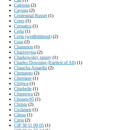
Catriona
(2)
Cayuga
(2)
Centennial Russet
(1)
Ceres
(1)
Cernatica
(1)
Certa
(1)
Certa (weißblühend)
(2)
Ceza
(2)
Champion
(1)
Charivnytsa
(2)
Charkowskiy ranniy
(1)
Charles Downing (Earliest of All)
(1)
Chaucha Amarilla
(2)
Chenango
(2)
Cherokee
(1)
Chijiwa
(1)
Chipbelle
(1)
Chippewa
(2)
Chosen-95
(1)
Christa
(2)
Ciclamen
(1)
Cilena
(1)
Cinja
(2)
CIP 38 11 09 05
(1)