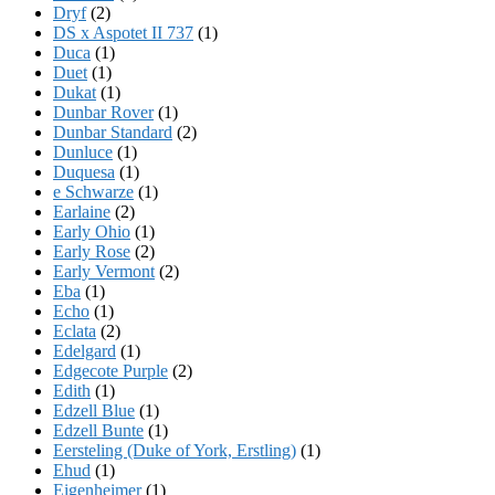
Dryf
(2)
DS x Aspotet II 737
(1)
Duca
(1)
Duet
(1)
Dukat
(1)
Dunbar Rover
(1)
Dunbar Standard
(2)
Dunluce
(1)
Duquesa
(1)
e Schwarze
(1)
Earlaine
(2)
Early Ohio
(1)
Early Rose
(2)
Early Vermont
(2)
Eba
(1)
Echo
(1)
Eclata
(2)
Edelgard
(1)
Edgecote Purple
(2)
Edith
(1)
Edzell Blue
(1)
Edzell Bunte
(1)
Eersteling (Duke of York, Erstling)
(1)
Ehud
(1)
Eigenheimer
(1)