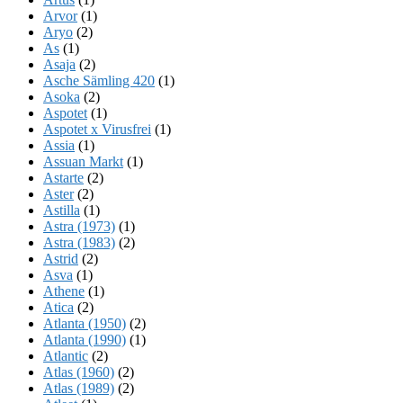
Arvor
(1)
Aryo
(2)
As
(1)
Asaja
(2)
Asche Sämling 420
(1)
Asoka
(2)
Aspotet
(1)
Aspotet x Virusfrei
(1)
Assia
(1)
Assuan Markt
(1)
Astarte
(2)
Aster
(2)
Astilla
(1)
Astra (1973)
(1)
Astra (1983)
(2)
Astrid
(2)
Asva
(1)
Athene
(1)
Atica
(2)
Atlanta (1950)
(2)
Atlanta (1990)
(1)
Atlantic
(2)
Atlas (1960)
(2)
Atlas (1989)
(2)