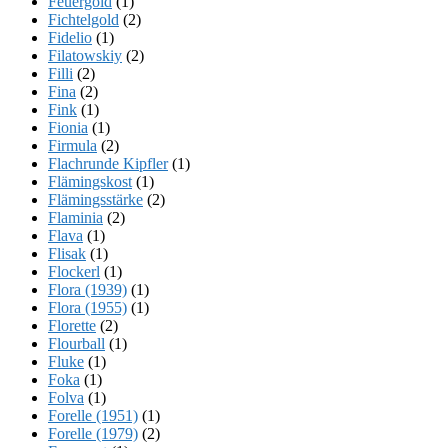
Feuergold
(1)
Fichtelgold
(2)
Fidelio
(1)
Filatowskiy
(2)
Filli
(2)
Fina
(2)
Fink
(1)
Fionia
(1)
Firmula
(2)
Flachrunde Kipfler
(1)
Flämingskost
(1)
Flämingsstärke
(2)
Flaminia
(2)
Flava
(1)
Flisak
(1)
Flockerl
(1)
Flora (1939)
(1)
Flora (1955)
(1)
Florette
(2)
Flourball
(1)
Fluke
(1)
Foka
(1)
Folva
(1)
Forelle (1951)
(1)
Forelle (1979)
(2)