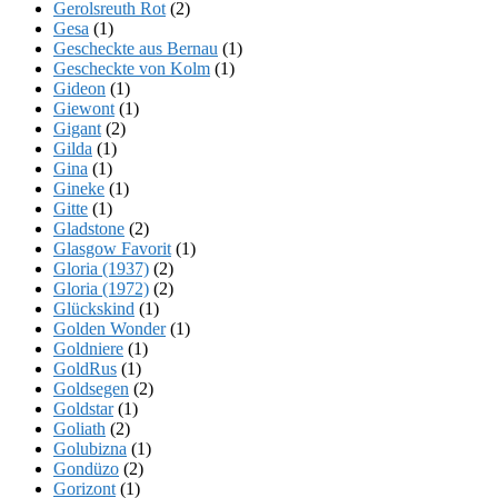
Gerolsreuth Rot
(2)
Gesa
(1)
Gescheckte aus Bernau
(1)
Gescheckte von Kolm
(1)
Gideon
(1)
Giewont
(1)
Gigant
(2)
Gilda
(1)
Gina
(1)
Gineke
(1)
Gitte
(1)
Gladstone
(2)
Glasgow Favorit
(1)
Gloria (1937)
(2)
Gloria (1972)
(2)
Glückskind
(1)
Golden Wonder
(1)
Goldniere
(1)
GoldRus
(1)
Goldsegen
(2)
Goldstar
(1)
Goliath
(2)
Golubizna
(1)
Gondüzo
(2)
Gorizont
(1)