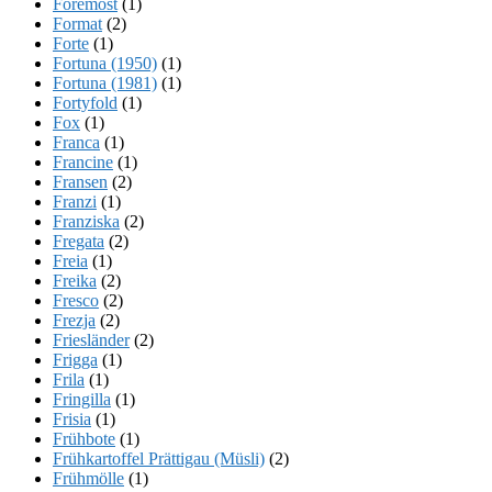
Foremost
(1)
Format
(2)
Forte
(1)
Fortuna (1950)
(1)
Fortuna (1981)
(1)
Fortyfold
(1)
Fox
(1)
Franca
(1)
Francine
(1)
Fransen
(2)
Franzi
(1)
Franziska
(2)
Fregata
(2)
Freia
(1)
Freika
(2)
Fresco
(2)
Frezja
(2)
Friesländer
(2)
Frigga
(1)
Frila
(1)
Fringilla
(1)
Frisia
(1)
Frühbote
(1)
Frühkartoffel Prättigau (Müsli)
(2)
Frühmölle
(1)