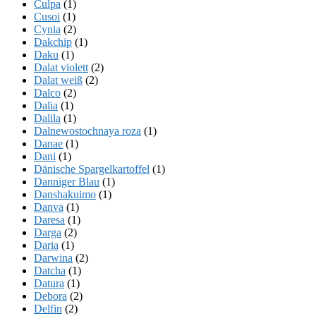
Culpa
(1)
Cusoi
(1)
Cynia
(2)
Dakchip
(1)
Daku
(1)
Dalat violett
(2)
Dalat weiß
(2)
Dalco
(2)
Dalia
(1)
Dalila
(1)
Dalnewostochnaya roza
(1)
Danae
(1)
Dani
(1)
Dänische Spargelkartoffel
(1)
Danniger Blau
(1)
Danshakuimo
(1)
Danva
(1)
Daresa
(1)
Darga
(2)
Daria
(1)
Darwina
(2)
Datcha
(1)
Datura
(1)
Debora
(2)
Delfin
(2)