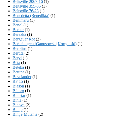
Beltsville 2067-16
(1)
Beltsville 355-35
(1)
Beltsville 76-23
(1)
Benedetta (Benedikta)
(1)
Benimaru
(1)
Benol
(1)
Berber
(1)
Berezka
(1)
Bergauer Rot
(2)
Berlichingen (Ganusowski,Korgonski)
(1)
Berolina
(1)
Bertita
(2)
Beryl
(1)
Beta
(1)
Beteka
(1)
Bettina
(1)
Bevelander
(1)
BF 15
(1)
Biason
(1)
Bihoro
(1)
Bildstar
(1)
Binia
(1)
Binova
(2)
Bintje
(1)
Bintje-Mutante
(2)