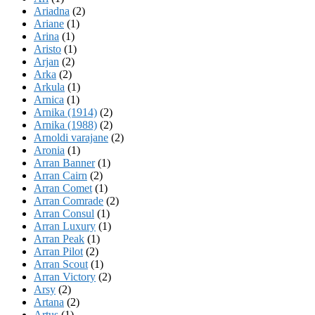
Ariadna
(2)
Ariane
(1)
Arina
(1)
Aristo
(1)
Arjan
(2)
Arka
(2)
Arkula
(1)
Arnica
(1)
Arnika (1914)
(2)
Arnika (1988)
(2)
Arnoldi varajane
(2)
Aronia
(1)
Arran Banner
(1)
Arran Cairn
(2)
Arran Comet
(1)
Arran Comrade
(2)
Arran Consul
(1)
Arran Luxury
(1)
Arran Peak
(1)
Arran Pilot
(2)
Arran Scout
(1)
Arran Victory
(2)
Arsy
(2)
Artana
(2)
Artus
(1)