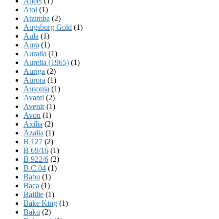
Atleet
(1)
Atol
(1)
Atzimba
(2)
Augsburg Gold
(1)
Aula
(1)
Aura
(1)
Auralia
(1)
Aurelia (1965)
(1)
Auriga
(2)
Aurora
(1)
Ausonia
(1)
Avanti
(2)
Avenir
(1)
Avon
(1)
Axilia
(2)
Azalia
(1)
B 127
(2)
B 69/16
(1)
B 922/6
(2)
B.C.04
(1)
Babu
(1)
Baca
(1)
Baillie
(1)
Bake King
(1)
Baku
(2)