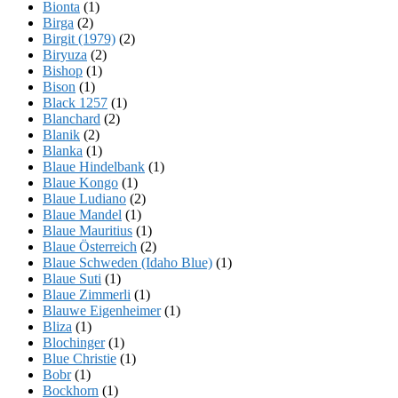
Bionta
(1)
Birga
(2)
Birgit (1979)
(2)
Biryuza
(2)
Bishop
(1)
Bison
(1)
Black 1257
(1)
Blanchard
(2)
Blanik
(2)
Blanka
(1)
Blaue Hindelbank
(1)
Blaue Kongo
(1)
Blaue Ludiano
(2)
Blaue Mandel
(1)
Blaue Mauritius
(1)
Blaue Österreich
(2)
Blaue Schweden (Idaho Blue)
(1)
Blaue Suti
(1)
Blaue Zimmerli
(1)
Blauwe Eigenheimer
(1)
Bliza
(1)
Blochinger
(1)
Blue Christie
(1)
Bobr
(1)
Bockhorn
(1)