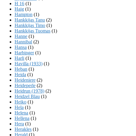
H 16
(1)
Haig
(1)
Hampton
(1)
Hankkijas Tanu
(2)
Hankkijas Timo
(1)
Hankkijas Tuomas
(1)
Hanne
(1)
Hannibal
(2)
Hansa
(1)
Harbinger
(1)
Harli
(1)
Havilla (1933)
(1)
Heban
(1)
Heida
(1)
Heideniere
(2)
Heideperle
(2)
Heidrun (1978)
(2)
Heidzel Blau
(1)
Heiko
(1)
Hela
(1)
Helena
(1)
Hellena
(1)
Hera
(1)
Herakles
(1)
Herald
(1)