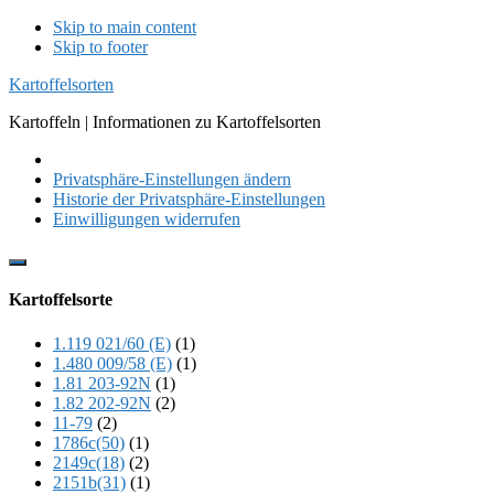
Skip to main content
Skip to footer
Kartoffelsorten
Kartoffeln | Informationen zu Kartoffelsorten
Privatsphäre-Einstellungen ändern
Historie der Privatsphäre-Einstellungen
Einwilligungen widerrufen
Show
Offscreen
Kartoffelsorte
Content
1.119 021/60 (E)
(1)
1.480 009/58 (E)
(1)
1.81 203-92N
(1)
1.82 202-92N
(2)
11-79
(2)
1786c(50)
(1)
2149c(18)
(2)
2151b(31)
(1)