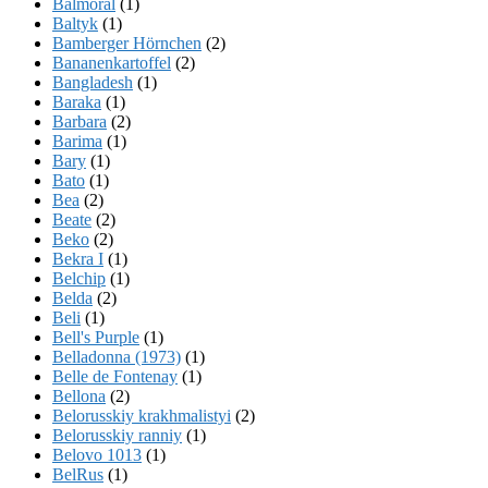
Balmoral
(1)
Baltyk
(1)
Bamberger Hörnchen
(2)
Bananenkartoffel
(2)
Bangladesh
(1)
Baraka
(1)
Barbara
(2)
Barima
(1)
Bary
(1)
Bato
(1)
Bea
(2)
Beate
(2)
Beko
(2)
Bekra I
(1)
Belchip
(1)
Belda
(2)
Beli
(1)
Bell's Purple
(1)
Belladonna (1973)
(1)
Belle de Fontenay
(1)
Bellona
(2)
Belorusskiy krakhmalistyi
(2)
Belorusskiy ranniy
(1)
Belovo 1013
(1)
BelRus
(1)