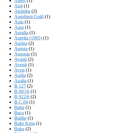
Atleet
(1)
Atol
(1)
Atzimba
(2)
Augsburg Gold
(1)
Aula
(1)
Aura
(1)
Auralia
(1)
Aurelia (1965)
(1)
Auriga
(2)
Aurora
(1)
Ausonia
(1)
Avanti
(2)
Avenir
(1)
Avon
(1)
Axilia
(2)
Azalia
(1)
B 127
(2)
B 69/16
(1)
B 922/6
(2)
B.C.04
(1)
Babu
(1)
Baca
(1)
Baillie
(1)
Bake King
(1)
Baku
(2)