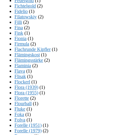
Feuergold
(1)
Fichtelgold
(2)
Fidelio
(1)
Filatowskiy
(2)
Filli
(2)
Fina
(2)
Fink
(1)
Fionia
(1)
Firmula
(2)
Flachrunde Kipfler
(1)
Flämingskost
(1)
Flämingsstärke
(2)
Flaminia
(2)
Flava
(1)
Flisak
(1)
Flockerl
(1)
Flora (1939)
(1)
Flora (1955)
(1)
Florette
(2)
Flourball
(1)
Fluke
(1)
Foka
(1)
Folva
(1)
Forelle (1951)
(1)
Forelle (1979)
(2)