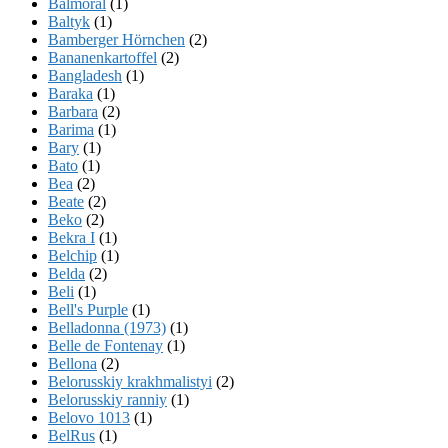
Balmoral
(1)
Baltyk
(1)
Bamberger Hörnchen
(2)
Bananenkartoffel
(2)
Bangladesh
(1)
Baraka
(1)
Barbara
(2)
Barima
(1)
Bary
(1)
Bato
(1)
Bea
(2)
Beate
(2)
Beko
(2)
Bekra I
(1)
Belchip
(1)
Belda
(2)
Beli
(1)
Bell's Purple
(1)
Belladonna (1973)
(1)
Belle de Fontenay
(1)
Bellona
(2)
Belorusskiy krakhmalistyi
(2)
Belorusskiy ranniy
(1)
Belovo 1013
(1)
BelRus
(1)