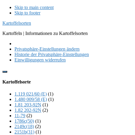
Skip to main content
Skip to footer
Kartoffelsorten
Kartoffeln | Informationen zu Kartoffelsorten
Privatsphäre-Einstellungen ändern
Historie der Privatsphäre-Einstellungen
Einwilligungen widerrufen
Show
Offscreen
Kartoffelsorte
Content
1.119 021/60 (E)
(1)
1.480 009/58 (E)
(1)
1.81 203-92N
(1)
1.82 202-92N
(2)
11-79
(2)
1786c(50)
(1)
2149c(18)
(2)
2151b(31)
(1)