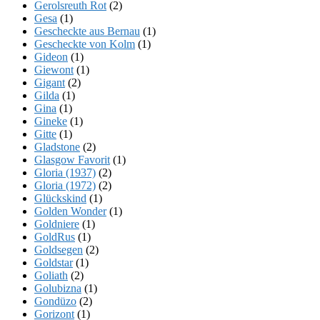
Gerolsreuth Rot
(2)
Gesa
(1)
Gescheckte aus Bernau
(1)
Gescheckte von Kolm
(1)
Gideon
(1)
Giewont
(1)
Gigant
(2)
Gilda
(1)
Gina
(1)
Gineke
(1)
Gitte
(1)
Gladstone
(2)
Glasgow Favorit
(1)
Gloria (1937)
(2)
Gloria (1972)
(2)
Glückskind
(1)
Golden Wonder
(1)
Goldniere
(1)
GoldRus
(1)
Goldsegen
(2)
Goldstar
(1)
Goliath
(2)
Golubizna
(1)
Gondüzo
(2)
Gorizont
(1)