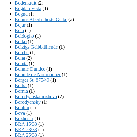
Bodenkraft
(2)
Bogdan Voda
(1)
Bogna
(1)
Böhms Allerfrüheste Gelbe
(2)
Bojar
(1)
Bola
(1)
Boldogito
(1)
Bolko
(1)
Bölzigs Gelbblühende
(1)
Bomba
(1)
Bona
(2)
Bonita
(1)
Bonnie Dundee
(1)
Bonotte de Noirmoutier
(1)
Börger St. 875/49
(1)
Borka
(1)
Bornia
(1)
Borodyanska rozheva
(2)
Borodyansky
(1)
Boubin
(1)
Bova
(1)
Bozhedar
(1)
BRA 15/33
(1)
BRA 23/33
(1)
BRA 25/33
(1)