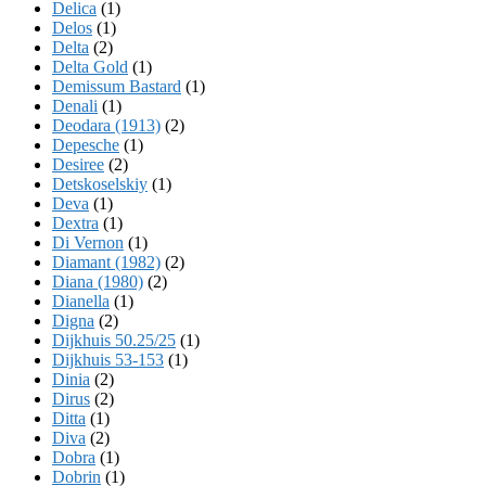
Delica
(1)
Delos
(1)
Delta
(2)
Delta Gold
(1)
Demissum Bastard
(1)
Denali
(1)
Deodara (1913)
(2)
Depesche
(1)
Desiree
(2)
Detskoselskiy
(1)
Deva
(1)
Dextra
(1)
Di Vernon
(1)
Diamant (1982)
(2)
Diana (1980)
(2)
Dianella
(1)
Digna
(2)
Dijkhuis 50.25/25
(1)
Dijkhuis 53-153
(1)
Dinia
(2)
Dirus
(2)
Ditta
(1)
Diva
(2)
Dobra
(1)
Dobrin
(1)