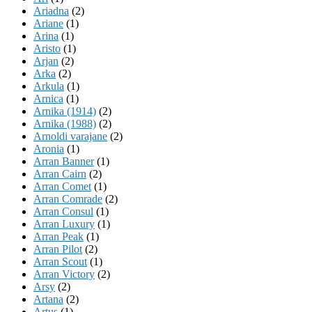
Ariadna
(2)
Ariane
(1)
Arina
(1)
Aristo
(1)
Arjan
(2)
Arka
(2)
Arkula
(1)
Arnica
(1)
Arnika (1914)
(2)
Arnika (1988)
(2)
Arnoldi varajane
(2)
Aronia
(1)
Arran Banner
(1)
Arran Cairn
(2)
Arran Comet
(1)
Arran Comrade
(2)
Arran Consul
(1)
Arran Luxury
(1)
Arran Peak
(1)
Arran Pilot
(2)
Arran Scout
(1)
Arran Victory
(2)
Arsy
(2)
Artana
(2)
Artus
(1)