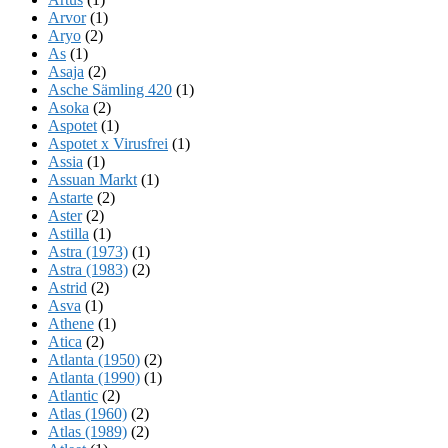
Arvor
(1)
Aryo
(2)
As
(1)
Asaja
(2)
Asche Sämling 420
(1)
Asoka
(2)
Aspotet
(1)
Aspotet x Virusfrei
(1)
Assia
(1)
Assuan Markt
(1)
Astarte
(2)
Aster
(2)
Astilla
(1)
Astra (1973)
(1)
Astra (1983)
(2)
Astrid
(2)
Asva
(1)
Athene
(1)
Atica
(2)
Atlanta (1950)
(2)
Atlanta (1990)
(1)
Atlantic
(2)
Atlas (1960)
(2)
Atlas (1989)
(2)