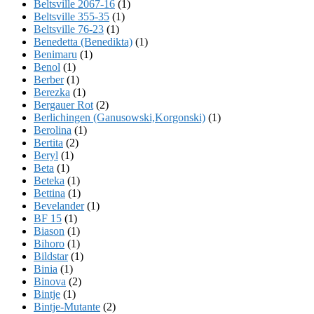
Beltsville 2067-16
(1)
Beltsville 355-35
(1)
Beltsville 76-23
(1)
Benedetta (Benedikta)
(1)
Benimaru
(1)
Benol
(1)
Berber
(1)
Berezka
(1)
Bergauer Rot
(2)
Berlichingen (Ganusowski,Korgonski)
(1)
Berolina
(1)
Bertita
(2)
Beryl
(1)
Beta
(1)
Beteka
(1)
Bettina
(1)
Bevelander
(1)
BF 15
(1)
Biason
(1)
Bihoro
(1)
Bildstar
(1)
Binia
(1)
Binova
(2)
Bintje
(1)
Bintje-Mutante
(2)