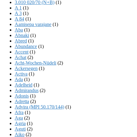
3.010 020/70 (N+B)
(1)
A 1
(1)
A 3
(1)
A 84
(1)
Aamisepa varajane
(1)
Aba
(1)
Abnaki
(1)
Abred
(1)
Abundance
(1)
Accent
(1)
Achat
(2)
Acht-Wochen-Nüdeli
(2)
Ackersegen
(1)
Activa
(1)
Ada
(1)
Adelheid
(1)
Admirandus
(2)
Adonis
(1)
Adretta
(2)
Advira (MPI 50.170/144)
(1)
Afra
(1)
Aga
(2)
Agria
(1)
Aguti
(2)
Aiko
(2)