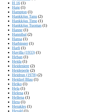
H 16
(1)
Haig
(1)
Hampton
(1)
Hankkijas Tanu
(2)
Hankkijas Timo
(1)
Hankkijas Tuomas
(1)
Hanne
(1)
Hannibal
(2)
Hansa
(1)
Harbinger
(1)
Harli
(1)
Havilla (1933)
(1)
Heban
(1)
Heida
(1)
Heideniere
(2)
Heideperle
(2)
Heidrun (1978)
(2)
Heidzel Blau
(1)
Heiko
(1)
Hela
(1)
Helena
(1)
Hellena
(1)
Hera
(1)
Herakles
(1)
Herald
(1)