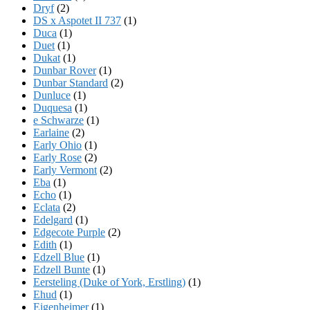
Dryf
(2)
DS x Aspotet II 737
(1)
Duca
(1)
Duet
(1)
Dukat
(1)
Dunbar Rover
(1)
Dunbar Standard
(2)
Dunluce
(1)
Duquesa
(1)
e Schwarze
(1)
Earlaine
(2)
Early Ohio
(1)
Early Rose
(2)
Early Vermont
(2)
Eba
(1)
Echo
(1)
Eclata
(2)
Edelgard
(1)
Edgecote Purple
(2)
Edith
(1)
Edzell Blue
(1)
Edzell Bunte
(1)
Eersteling (Duke of York, Erstling)
(1)
Ehud
(1)
Eigenheimer
(1)