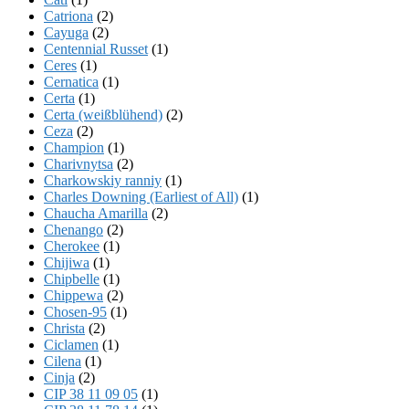
Catriona
(2)
Cayuga
(2)
Centennial Russet
(1)
Ceres
(1)
Cernatica
(1)
Certa
(1)
Certa (weißblühend)
(2)
Ceza
(2)
Champion
(1)
Charivnytsa
(2)
Charkowskiy ranniy
(1)
Charles Downing (Earliest of All)
(1)
Chaucha Amarilla
(2)
Chenango
(2)
Cherokee
(1)
Chijiwa
(1)
Chipbelle
(1)
Chippewa
(2)
Chosen-95
(1)
Christa
(2)
Ciclamen
(1)
Cilena
(1)
Cinja
(2)
CIP 38 11 09 05
(1)