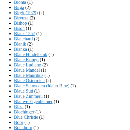
Bionta
(1)
Birga
(2)
Birgit (1979)
(2)
Biryuza
(2)
Bishop
(1)
Bison
(1)
Black 1257
(1)
Blanchard
(2)
Blanik
(2)
Blanka
(1)
Blaue Hindelbank
(1)
Blaue Kongo
(1)
Blaue Ludiano
(2)
Blaue Mandel
(1)
Blaue Mauritius
(1)
Blaue Österreich
(2)
Blaue Schweden (Idaho Blue)
(1)
Blaue Suti
(1)
Blaue Zimmerli
(1)
Blauwe Eigenheimer
(1)
Bliza
(1)
Blochinger
(1)
Blue Christie
(1)
Bobr
(1)
Bockhorn
(1)