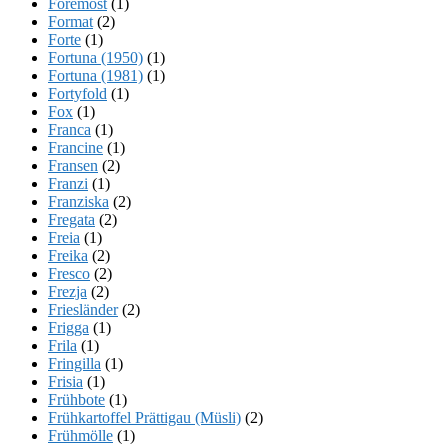
Foremost
(1)
Format
(2)
Forte
(1)
Fortuna (1950)
(1)
Fortuna (1981)
(1)
Fortyfold
(1)
Fox
(1)
Franca
(1)
Francine
(1)
Fransen
(2)
Franzi
(1)
Franziska
(2)
Fregata
(2)
Freia
(1)
Freika
(2)
Fresco
(2)
Frezja
(2)
Friesländer
(2)
Frigga
(1)
Frila
(1)
Fringilla
(1)
Frisia
(1)
Frühbote
(1)
Frühkartoffel Prättigau (Müsli)
(2)
Frühmölle
(1)