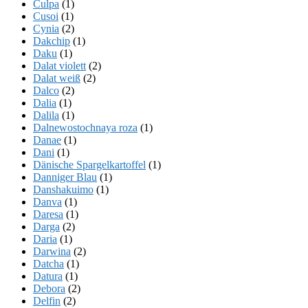
Culpa
(1)
Cusoi
(1)
Cynia
(2)
Dakchip
(1)
Daku
(1)
Dalat violett
(2)
Dalat weiß
(2)
Dalco
(2)
Dalia
(1)
Dalila
(1)
Dalnewostochnaya roza
(1)
Danae
(1)
Dani
(1)
Dänische Spargelkartoffel
(1)
Danniger Blau
(1)
Danshakuimo
(1)
Danva
(1)
Daresa
(1)
Darga
(2)
Daria
(1)
Darwina
(2)
Datcha
(1)
Datura
(1)
Debora
(2)
Delfin
(2)