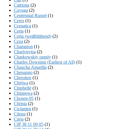
Catriona
(2)
Cayuga
(2)
Centennial Russet
(1)
Ceres
(1)
Cernatica
(1)
Certa
(1)
Certa (weißblühend)
(2)
Ceza
(2)
Champion
(1)
Charivnytsa
(2)
Charkowskiy ranniy
(1)
Charles Downing (Earliest of All)
(1)
Chaucha Amarilla
(2)
Chenango
(2)
Cherokee
(1)
Chijiwa
(1)
Chipbelle
(1)
Chippewa
(2)
Chosen-95
(1)
Christa
(2)
Ciclamen
(1)
Cilena
(1)
Cinja
(2)
CIP 38 11 09 05
(1)