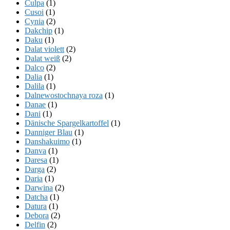
Culpa
(1)
Cusoi
(1)
Cynia
(2)
Dakchip
(1)
Daku
(1)
Dalat violett
(2)
Dalat weiß
(2)
Dalco
(2)
Dalia
(1)
Dalila
(1)
Dalnewostochnaya roza
(1)
Danae
(1)
Dani
(1)
Dänische Spargelkartoffel
(1)
Danniger Blau
(1)
Danshakuimo
(1)
Danva
(1)
Daresa
(1)
Darga
(2)
Daria
(1)
Darwina
(2)
Datcha
(1)
Datura
(1)
Debora
(2)
Delfin
(2)