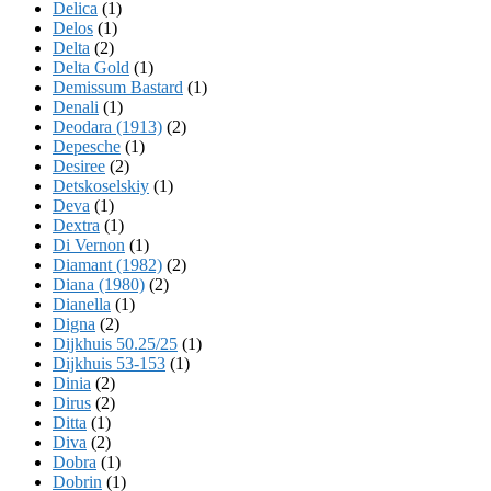
Delica
(1)
Delos
(1)
Delta
(2)
Delta Gold
(1)
Demissum Bastard
(1)
Denali
(1)
Deodara (1913)
(2)
Depesche
(1)
Desiree
(2)
Detskoselskiy
(1)
Deva
(1)
Dextra
(1)
Di Vernon
(1)
Diamant (1982)
(2)
Diana (1980)
(2)
Dianella
(1)
Digna
(2)
Dijkhuis 50.25/25
(1)
Dijkhuis 53-153
(1)
Dinia
(2)
Dirus
(2)
Ditta
(1)
Diva
(2)
Dobra
(1)
Dobrin
(1)