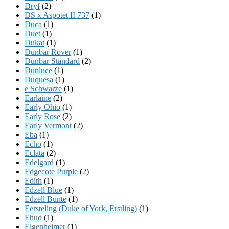
Dryf
(2)
DS x Aspotet II 737
(1)
Duca
(1)
Duet
(1)
Dukat
(1)
Dunbar Rover
(1)
Dunbar Standard
(2)
Dunluce
(1)
Duquesa
(1)
e Schwarze
(1)
Earlaine
(2)
Early Ohio
(1)
Early Rose
(2)
Early Vermont
(2)
Eba
(1)
Echo
(1)
Eclata
(2)
Edelgard
(1)
Edgecote Purple
(2)
Edith
(1)
Edzell Blue
(1)
Edzell Bunte
(1)
Eersteling (Duke of York, Erstling)
(1)
Ehud
(1)
Eigenheimer
(1)