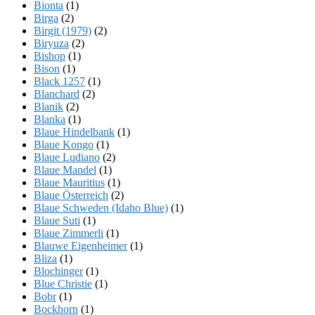
Bionta
(1)
Birga
(2)
Birgit (1979)
(2)
Biryuza
(2)
Bishop
(1)
Bison
(1)
Black 1257
(1)
Blanchard
(2)
Blanik
(2)
Blanka
(1)
Blaue Hindelbank
(1)
Blaue Kongo
(1)
Blaue Ludiano
(2)
Blaue Mandel
(1)
Blaue Mauritius
(1)
Blaue Österreich
(2)
Blaue Schweden (Idaho Blue)
(1)
Blaue Suti
(1)
Blaue Zimmerli
(1)
Blauwe Eigenheimer
(1)
Bliza
(1)
Blochinger
(1)
Blue Christie
(1)
Bobr
(1)
Bockhorn
(1)