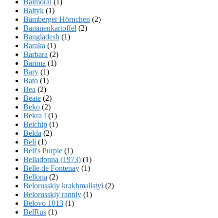
Balmoral
(1)
Baltyk
(1)
Bamberger Hörnchen
(2)
Bananenkartoffel
(2)
Bangladesh
(1)
Baraka
(1)
Barbara
(2)
Barima
(1)
Bary
(1)
Bato
(1)
Bea
(2)
Beate
(2)
Beko
(2)
Bekra I
(1)
Belchip
(1)
Belda
(2)
Beli
(1)
Bell's Purple
(1)
Belladonna (1973)
(1)
Belle de Fontenay
(1)
Bellona
(2)
Belorusskiy krakhmalistyi
(2)
Belorusskiy ranniy
(1)
Belovo 1013
(1)
BelRus
(1)