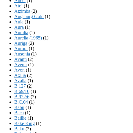
Atleet
(1)
Atol
(1)
Atzimba
(2)
Augsburg Gold
(1)
Aula
(1)
Aura
(1)
Auralia
(1)
Aurelia (1965)
(1)
Auriga
(2)
Aurora
(1)
Ausonia
(1)
Avanti
(2)
Avenir
(1)
Avon
(1)
Axilia
(2)
Azalia
(1)
B 127
(2)
B 69/16
(1)
B 922/6
(2)
B.C.04
(1)
Babu
(1)
Baca
(1)
Baillie
(1)
Bake King
(1)
Baku
(2)