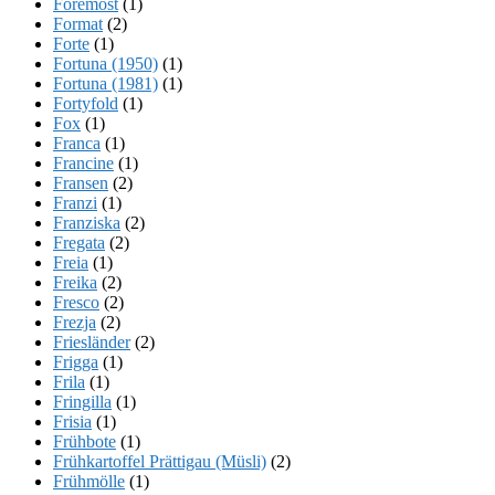
Foremost
(1)
Format
(2)
Forte
(1)
Fortuna (1950)
(1)
Fortuna (1981)
(1)
Fortyfold
(1)
Fox
(1)
Franca
(1)
Francine
(1)
Fransen
(2)
Franzi
(1)
Franziska
(2)
Fregata
(2)
Freia
(1)
Freika
(2)
Fresco
(2)
Frezja
(2)
Friesländer
(2)
Frigga
(1)
Frila
(1)
Fringilla
(1)
Frisia
(1)
Frühbote
(1)
Frühkartoffel Prättigau (Müsli)
(2)
Frühmölle
(1)