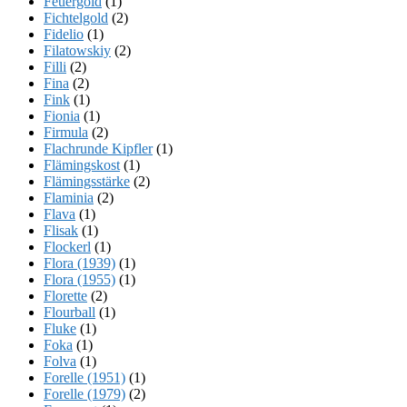
Feuergold
(1)
Fichtelgold
(2)
Fidelio
(1)
Filatowskiy
(2)
Filli
(2)
Fina
(2)
Fink
(1)
Fionia
(1)
Firmula
(2)
Flachrunde Kipfler
(1)
Flämingskost
(1)
Flämingsstärke
(2)
Flaminia
(2)
Flava
(1)
Flisak
(1)
Flockerl
(1)
Flora (1939)
(1)
Flora (1955)
(1)
Florette
(2)
Flourball
(1)
Fluke
(1)
Foka
(1)
Folva
(1)
Forelle (1951)
(1)
Forelle (1979)
(2)