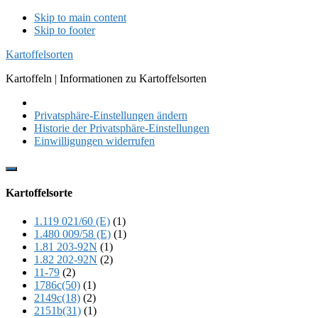
Skip to main content
Skip to footer
Kartoffelsorten
Kartoffeln | Informationen zu Kartoffelsorten
Privatsphäre-Einstellungen ändern
Historie der Privatsphäre-Einstellungen
Einwilligungen widerrufen
Show
Offscreen
Kartoffelsorte
Content
1.119 021/60 (E)
(1)
1.480 009/58 (E)
(1)
1.81 203-92N
(1)
1.82 202-92N
(2)
11-79
(2)
1786c(50)
(1)
2149c(18)
(2)
2151b(31)
(1)