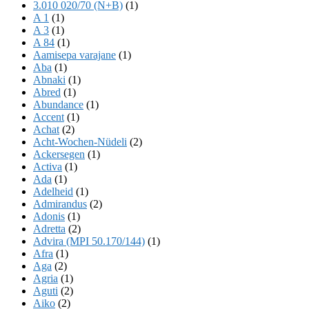
3.010 020/70 (N+B)
(1)
A 1
(1)
A 3
(1)
A 84
(1)
Aamisepa varajane
(1)
Aba
(1)
Abnaki
(1)
Abred
(1)
Abundance
(1)
Accent
(1)
Achat
(2)
Acht-Wochen-Nüdeli
(2)
Ackersegen
(1)
Activa
(1)
Ada
(1)
Adelheid
(1)
Admirandus
(2)
Adonis
(1)
Adretta
(2)
Advira (MPI 50.170/144)
(1)
Afra
(1)
Aga
(2)
Agria
(1)
Aguti
(2)
Aiko
(2)