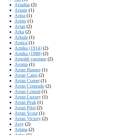
Ariadna
(2)
Ariane
(1)
Arina
(1)
Aristo
(1)
Arjan
(2)
Arka
(2)
Arkula
(1)
Arnica
(1)
Arnika (1914)
(2)
Arnika (1988)
(2)
Arnoldi varajane
(2)
Aronia
(1)
Arran Banner
(1)
Arran Cairn
(2)
Arran Comet
(1)
Arran Comrade
(2)
Arran Consul
(1)
Arran Luxury
(1)
Arran Peak
(1)
Arran Pilot
(2)
Arran Scout
(1)
Arran Victory
(2)
Arsy
(2)
Artana
(2)
Artus
(1)