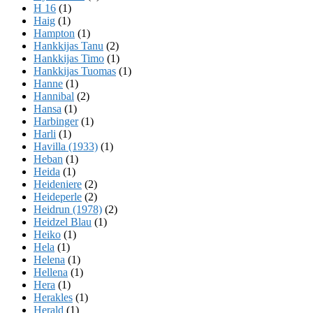
H 16
(1)
Haig
(1)
Hampton
(1)
Hankkijas Tanu
(2)
Hankkijas Timo
(1)
Hankkijas Tuomas
(1)
Hanne
(1)
Hannibal
(2)
Hansa
(1)
Harbinger
(1)
Harli
(1)
Havilla (1933)
(1)
Heban
(1)
Heida
(1)
Heideniere
(2)
Heideperle
(2)
Heidrun (1978)
(2)
Heidzel Blau
(1)
Heiko
(1)
Hela
(1)
Helena
(1)
Hellena
(1)
Hera
(1)
Herakles
(1)
Herald
(1)