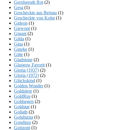
Gerolsreuth Rot
(2)
Gesa
(1)
Gescheckte aus Bernau
(1)
Gescheckte von Kolm
(1)
Gideon
(1)
Giewont
(1)
Gigant
(2)
Gilda
(1)
Gina
(1)
Gineke
(1)
Gitte
(1)
Gladstone
(2)
Glasgow Favorit
(1)
Gloria (1937)
(2)
Gloria (1972)
(2)
Glückskind
(1)
Golden Wonder
(1)
Goldniere
(1)
GoldRus
(1)
Goldsegen
(2)
Goldstar
(1)
Goliath
(2)
Golubizna
(1)
Gondüzo
(2)
Gorizont
(1)