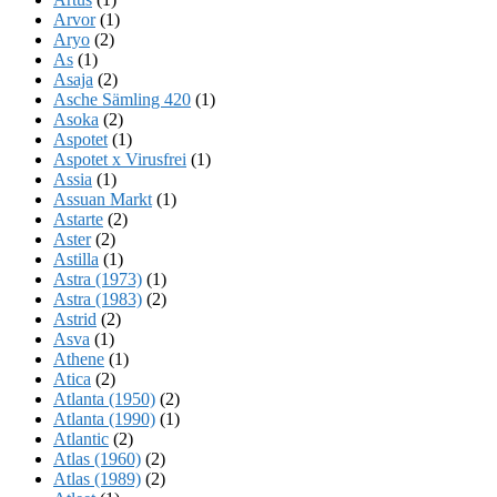
Arvor
(1)
Aryo
(2)
As
(1)
Asaja
(2)
Asche Sämling 420
(1)
Asoka
(2)
Aspotet
(1)
Aspotet x Virusfrei
(1)
Assia
(1)
Assuan Markt
(1)
Astarte
(2)
Aster
(2)
Astilla
(1)
Astra (1973)
(1)
Astra (1983)
(2)
Astrid
(2)
Asva
(1)
Athene
(1)
Atica
(2)
Atlanta (1950)
(2)
Atlanta (1990)
(1)
Atlantic
(2)
Atlas (1960)
(2)
Atlas (1989)
(2)