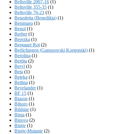
Beltsville 2067-16
(1)
Beltsville 355-35
(1)
Beltsville 76-23
(1)
Benedetta (Benedikta)
(1)
Benimaru
(1)
Benol
(1)
Berber
(1)
Berezka
(1)
Bergauer Rot
(2)
Berlichingen (Ganusowski,Korgonski)
(1)
Berolina
(1)
Bertita
(2)
Beryl
(1)
Beta
(1)
Beteka
(1)
Bettina
(1)
Bevelander
(1)
BF 15
(1)
Biason
(1)
Bihoro
(1)
Bildstar
(1)
Binia
(1)
Binova
(2)
Bintje
(1)
Bintje-Mutante
(2)