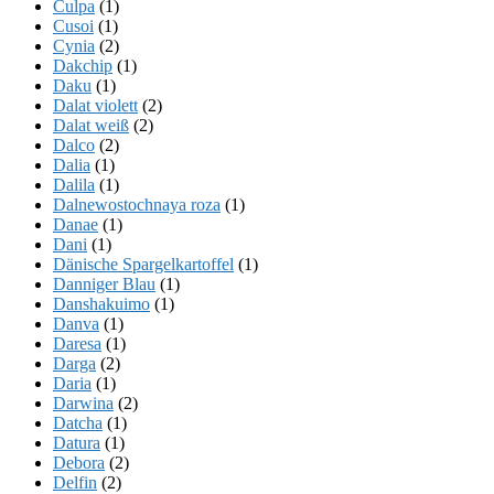
Culpa
(1)
Cusoi
(1)
Cynia
(2)
Dakchip
(1)
Daku
(1)
Dalat violett
(2)
Dalat weiß
(2)
Dalco
(2)
Dalia
(1)
Dalila
(1)
Dalnewostochnaya roza
(1)
Danae
(1)
Dani
(1)
Dänische Spargelkartoffel
(1)
Danniger Blau
(1)
Danshakuimo
(1)
Danva
(1)
Daresa
(1)
Darga
(2)
Daria
(1)
Darwina
(2)
Datcha
(1)
Datura
(1)
Debora
(2)
Delfin
(2)