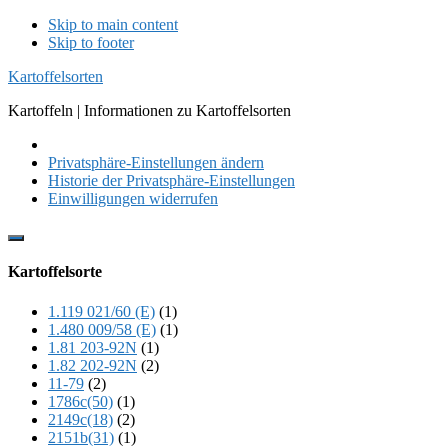
Skip to main content
Skip to footer
Kartoffelsorten
Kartoffeln | Informationen zu Kartoffelsorten
Privatsphäre-Einstellungen ändern
Historie der Privatsphäre-Einstellungen
Einwilligungen widerrufen
Show
Offscreen
Kartoffelsorte
Content
1.119 021/60 (E)
(1)
1.480 009/58 (E)
(1)
1.81 203-92N
(1)
1.82 202-92N
(2)
11-79
(2)
1786c(50)
(1)
2149c(18)
(2)
2151b(31)
(1)