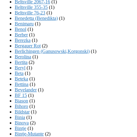
Beltsville 2067-16
(1)
Beltsville 355-35
(1)
Beltsville 76-23
(1)
Benedetta (Benedikta)
(1)
Benimaru
(1)
Benol
(1)
Berber
(1)
Berezka
(1)
Bergauer Rot
(2)
Berlichingen (Ganusowski,Korgonski)
(1)
Berolina
(1)
Bertita
(2)
Beryl
(1)
Beta
(1)
Beteka
(1)
Bettina
(1)
Bevelander
(1)
BF 15
(1)
Biason
(1)
Bihoro
(1)
Bildstar
(1)
Binia
(1)
Binova
(2)
Bintje
(1)
Bintje-Mutante
(2)