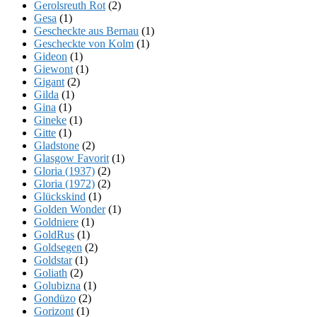
Gerolsreuth Rot
(2)
Gesa
(1)
Gescheckte aus Bernau
(1)
Gescheckte von Kolm
(1)
Gideon
(1)
Giewont
(1)
Gigant
(2)
Gilda
(1)
Gina
(1)
Gineke
(1)
Gitte
(1)
Gladstone
(2)
Glasgow Favorit
(1)
Gloria (1937)
(2)
Gloria (1972)
(2)
Glückskind
(1)
Golden Wonder
(1)
Goldniere
(1)
GoldRus
(1)
Goldsegen
(2)
Goldstar
(1)
Goliath
(2)
Golubizna
(1)
Gondüzo
(2)
Gorizont
(1)