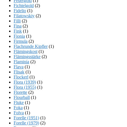
Feuergold
(1)
Fichtelgold
(2)
Fidelio
(1)
Filatowskiy
(2)
Filli
(2)
Fina
(2)
Fink
(1)
Fionia
(1)
Firmula
(2)
Flachrunde Kipfler
(1)
Flämingskost
(1)
Flämingsstärke
(2)
Flaminia
(2)
Flava
(1)
Flisak
(1)
Flockerl
(1)
Flora (1939)
(1)
Flora (1955)
(1)
Florette
(2)
Flourball
(1)
Fluke
(1)
Foka
(1)
Folva
(1)
Forelle (1951)
(1)
Forelle (1979)
(2)