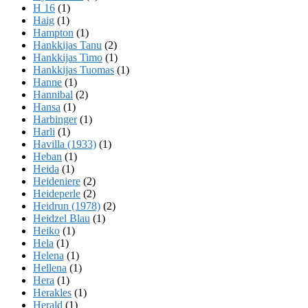
H 16
(1)
Haig
(1)
Hampton
(1)
Hankkijas Tanu
(2)
Hankkijas Timo
(1)
Hankkijas Tuomas
(1)
Hanne
(1)
Hannibal
(2)
Hansa
(1)
Harbinger
(1)
Harli
(1)
Havilla (1933)
(1)
Heban
(1)
Heida
(1)
Heideniere
(2)
Heideperle
(2)
Heidrun (1978)
(2)
Heidzel Blau
(1)
Heiko
(1)
Hela
(1)
Helena
(1)
Hellena
(1)
Hera
(1)
Herakles
(1)
Herald
(1)