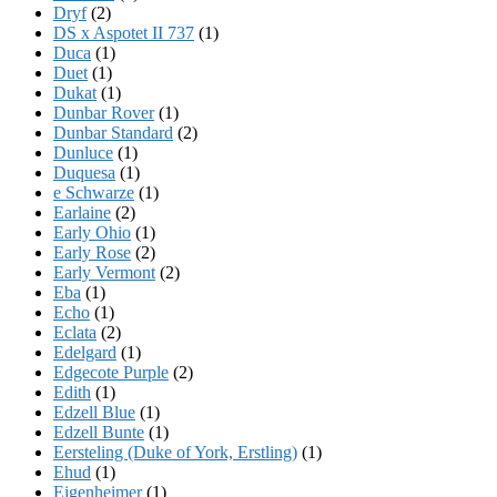
Dryf
(2)
DS x Aspotet II 737
(1)
Duca
(1)
Duet
(1)
Dukat
(1)
Dunbar Rover
(1)
Dunbar Standard
(2)
Dunluce
(1)
Duquesa
(1)
e Schwarze
(1)
Earlaine
(2)
Early Ohio
(1)
Early Rose
(2)
Early Vermont
(2)
Eba
(1)
Echo
(1)
Eclata
(2)
Edelgard
(1)
Edgecote Purple
(2)
Edith
(1)
Edzell Blue
(1)
Edzell Bunte
(1)
Eersteling (Duke of York, Erstling)
(1)
Ehud
(1)
Eigenheimer
(1)