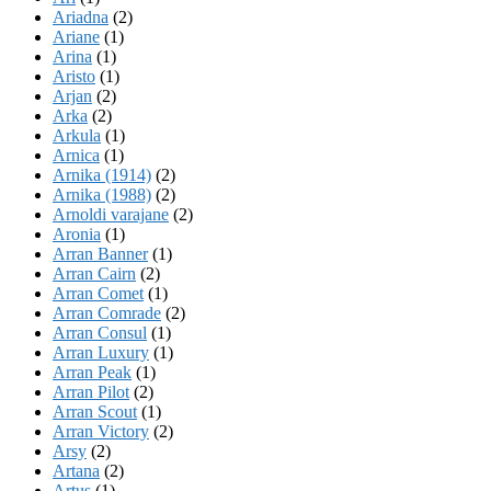
Ariadna
(2)
Ariane
(1)
Arina
(1)
Aristo
(1)
Arjan
(2)
Arka
(2)
Arkula
(1)
Arnica
(1)
Arnika (1914)
(2)
Arnika (1988)
(2)
Arnoldi varajane
(2)
Aronia
(1)
Arran Banner
(1)
Arran Cairn
(2)
Arran Comet
(1)
Arran Comrade
(2)
Arran Consul
(1)
Arran Luxury
(1)
Arran Peak
(1)
Arran Pilot
(2)
Arran Scout
(1)
Arran Victory
(2)
Arsy
(2)
Artana
(2)
Artus
(1)