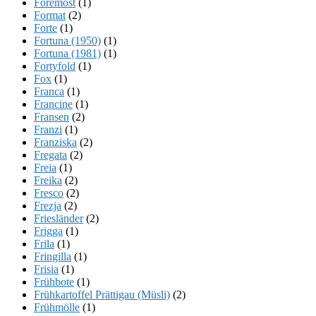
Foremost
(1)
Format
(2)
Forte
(1)
Fortuna (1950)
(1)
Fortuna (1981)
(1)
Fortyfold
(1)
Fox
(1)
Franca
(1)
Francine
(1)
Fransen
(2)
Franzi
(1)
Franziska
(2)
Fregata
(2)
Freia
(1)
Freika
(2)
Fresco
(2)
Frezja
(2)
Friesländer
(2)
Frigga
(1)
Frila
(1)
Fringilla
(1)
Frisia
(1)
Frühbote
(1)
Frühkartoffel Prättigau (Müsli)
(2)
Frühmölle
(1)