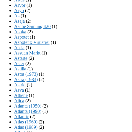
Arvor
(1)
Aryo
(2)
As
(1)
Asaja
(2)
Asche Sämling 420
(1)
Asoka
(2)
Aspotet
(1)
Aspotet x Virusfrei
(1)
Assia
(1)
Assuan Markt
(1)
Astarte
(2)
Aster
(2)
Astilla
(1)
Astra (1973)
(1)
Astra (1983)
(2)
Astrid
(2)
Asva
(1)
Athene
(1)
Atica
(2)
Atlanta (1950)
(2)
Atlanta (1990)
(1)
Atlantic
(2)
Atlas (1960)
(2)
Atlas (1989)
(2)