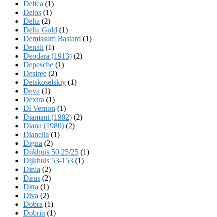
Delica
(1)
Delos
(1)
Delta
(2)
Delta Gold
(1)
Demissum Bastard
(1)
Denali
(1)
Deodara (1913)
(2)
Depesche
(1)
Desiree
(2)
Detskoselskiy
(1)
Deva
(1)
Dextra
(1)
Di Vernon
(1)
Diamant (1982)
(2)
Diana (1980)
(2)
Dianella
(1)
Digna
(2)
Dijkhuis 50.25/25
(1)
Dijkhuis 53-153
(1)
Dinia
(2)
Dirus
(2)
Ditta
(1)
Diva
(2)
Dobra
(1)
Dobrin
(1)