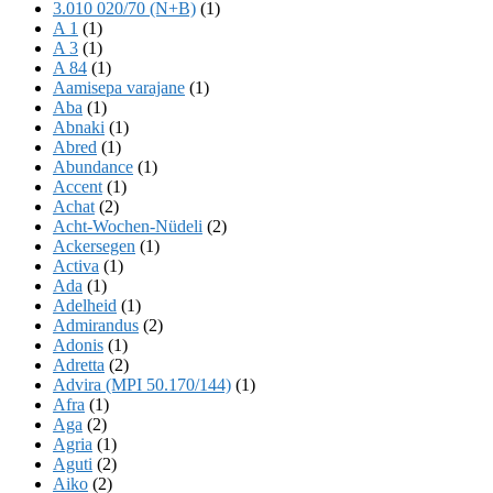
3.010 020/70 (N+B)
(1)
A 1
(1)
A 3
(1)
A 84
(1)
Aamisepa varajane
(1)
Aba
(1)
Abnaki
(1)
Abred
(1)
Abundance
(1)
Accent
(1)
Achat
(2)
Acht-Wochen-Nüdeli
(2)
Ackersegen
(1)
Activa
(1)
Ada
(1)
Adelheid
(1)
Admirandus
(2)
Adonis
(1)
Adretta
(2)
Advira (MPI 50.170/144)
(1)
Afra
(1)
Aga
(2)
Agria
(1)
Aguti
(2)
Aiko
(2)