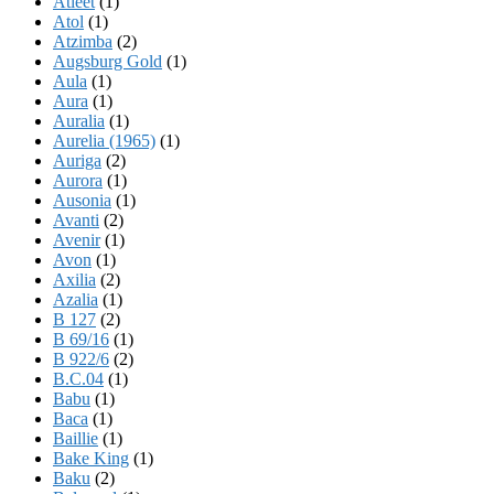
Atleet
(1)
Atol
(1)
Atzimba
(2)
Augsburg Gold
(1)
Aula
(1)
Aura
(1)
Auralia
(1)
Aurelia (1965)
(1)
Auriga
(2)
Aurora
(1)
Ausonia
(1)
Avanti
(2)
Avenir
(1)
Avon
(1)
Axilia
(2)
Azalia
(1)
B 127
(2)
B 69/16
(1)
B 922/6
(2)
B.C.04
(1)
Babu
(1)
Baca
(1)
Baillie
(1)
Bake King
(1)
Baku
(2)