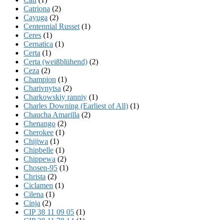
Catriona
(2)
Cayuga
(2)
Centennial Russet
(1)
Ceres
(1)
Cernatica
(1)
Certa
(1)
Certa (weißblühend)
(2)
Ceza
(2)
Champion
(1)
Charivnytsa
(2)
Charkowskiy ranniy
(1)
Charles Downing (Earliest of All)
(1)
Chaucha Amarilla
(2)
Chenango
(2)
Cherokee
(1)
Chijiwa
(1)
Chipbelle
(1)
Chippewa
(2)
Chosen-95
(1)
Christa
(2)
Ciclamen
(1)
Cilena
(1)
Cinja
(2)
CIP 38 11 09 05
(1)