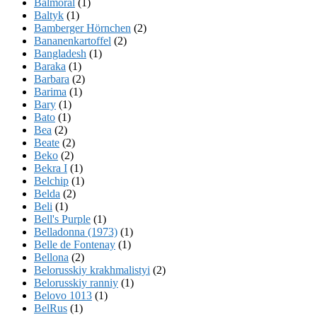
Balmoral
(1)
Baltyk
(1)
Bamberger Hörnchen
(2)
Bananenkartoffel
(2)
Bangladesh
(1)
Baraka
(1)
Barbara
(2)
Barima
(1)
Bary
(1)
Bato
(1)
Bea
(2)
Beate
(2)
Beko
(2)
Bekra I
(1)
Belchip
(1)
Belda
(2)
Beli
(1)
Bell's Purple
(1)
Belladonna (1973)
(1)
Belle de Fontenay
(1)
Bellona
(2)
Belorusskiy krakhmalistyi
(2)
Belorusskiy ranniy
(1)
Belovo 1013
(1)
BelRus
(1)