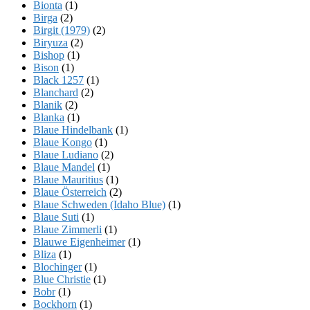
Bionta
(1)
Birga
(2)
Birgit (1979)
(2)
Biryuza
(2)
Bishop
(1)
Bison
(1)
Black 1257
(1)
Blanchard
(2)
Blanik
(2)
Blanka
(1)
Blaue Hindelbank
(1)
Blaue Kongo
(1)
Blaue Ludiano
(2)
Blaue Mandel
(1)
Blaue Mauritius
(1)
Blaue Österreich
(2)
Blaue Schweden (Idaho Blue)
(1)
Blaue Suti
(1)
Blaue Zimmerli
(1)
Blauwe Eigenheimer
(1)
Bliza
(1)
Blochinger
(1)
Blue Christie
(1)
Bobr
(1)
Bockhorn
(1)