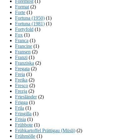
Foremost
(1)
Format
(2)
Forte
(1)
Fortuna (1950)
(1)
Fortuna (1981)
(1)
Fortyfold
(1)
Fox
(1)
Franca
(1)
Francine
(1)
Fransen
(2)
Franzi
(1)
Franziska
(2)
Fregata
(2)
Freia
(1)
Freika
(2)
Fresco
(2)
Frezja
(2)
Friesländer
(2)
Frigga
(1)
Frila
(1)
Fringilla
(1)
Frisia
(1)
Frühbote
(1)
Frühkartoffel Prättigau (Müsli)
(2)
Frühmölle
(1)