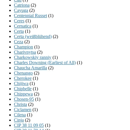
Catriona
(2)
Cayuga
(2)
Centennial Russet
(1)
Ceres
(1)
Cernatica
(1)
Certa
(1)
Certa (weißblühend)
(2)
Ceza
(2)
Champion
(1)
Charivnytsa
(2)
Charkowskiy ranniy
(1)
Charles Downing (Earliest of All)
(1)
Chaucha Amarilla
(2)
Chenango
(2)
Cherokee
(1)
Chijiwa
(1)
Chipbelle
(1)
Chippewa
(2)
Chosen-95
(1)
Christa
(2)
Ciclamen
(1)
Cilena
(1)
Cinja
(2)
CIP 38 11 09 05
(1)