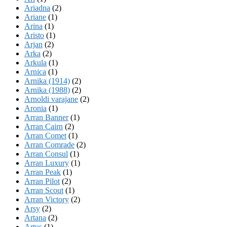
Ariadna
(2)
Ariane
(1)
Arina
(1)
Aristo
(1)
Arjan
(2)
Arka
(2)
Arkula
(1)
Arnica
(1)
Arnika (1914)
(2)
Arnika (1988)
(2)
Arnoldi varajane
(2)
Aronia
(1)
Arran Banner
(1)
Arran Cairn
(2)
Arran Comet
(1)
Arran Comrade
(2)
Arran Consul
(1)
Arran Luxury
(1)
Arran Peak
(1)
Arran Pilot
(2)
Arran Scout
(1)
Arran Victory
(2)
Arsy
(2)
Artana
(2)
Artus
(1)