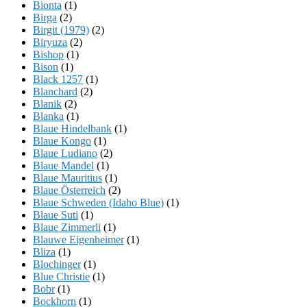
Bionta
(1)
Birga
(2)
Birgit (1979)
(2)
Biryuza
(2)
Bishop
(1)
Bison
(1)
Black 1257
(1)
Blanchard
(2)
Blanik
(2)
Blanka
(1)
Blaue Hindelbank
(1)
Blaue Kongo
(1)
Blaue Ludiano
(2)
Blaue Mandel
(1)
Blaue Mauritius
(1)
Blaue Österreich
(2)
Blaue Schweden (Idaho Blue)
(1)
Blaue Suti
(1)
Blaue Zimmerli
(1)
Blauwe Eigenheimer
(1)
Bliza
(1)
Blochinger
(1)
Blue Christie
(1)
Bobr
(1)
Bockhorn
(1)