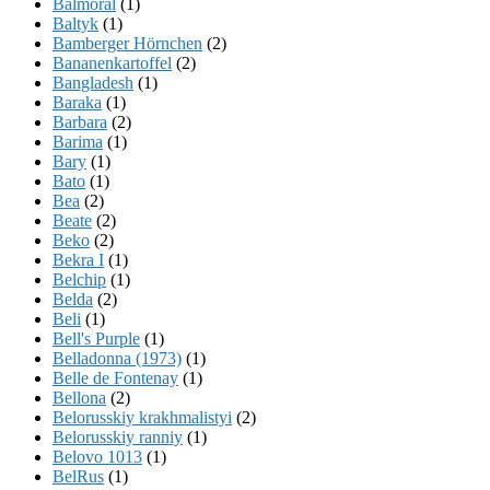
Balmoral
(1)
Baltyk
(1)
Bamberger Hörnchen
(2)
Bananenkartoffel
(2)
Bangladesh
(1)
Baraka
(1)
Barbara
(2)
Barima
(1)
Bary
(1)
Bato
(1)
Bea
(2)
Beate
(2)
Beko
(2)
Bekra I
(1)
Belchip
(1)
Belda
(2)
Beli
(1)
Bell's Purple
(1)
Belladonna (1973)
(1)
Belle de Fontenay
(1)
Bellona
(2)
Belorusskiy krakhmalistyi
(2)
Belorusskiy ranniy
(1)
Belovo 1013
(1)
BelRus
(1)