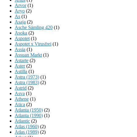
Arvor
(1)
Aryo
(2)
As
(1)
Asaja
(2)
Asche Sämling 420
(1)
Asoka
(2)
Aspotet
(1)
Aspotet x Virusfrei
(1)
Assia
(1)
Assuan Markt
(1)
Astarte
(2)
Aster
(2)
Astilla
(1)
Astra (1973)
(1)
Astra (1983)
(2)
Astrid
(2)
Asva
(1)
Athene
(1)
Atica
(2)
Atlanta (1950)
(2)
Atlanta (1990)
(1)
Atlantic
(2)
Atlas (1960)
(2)
Atlas (1989)
(2)