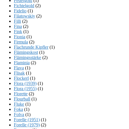
Feuergold
(1)
Fichtelgold
(2)
Fidelio
(1)
Filatowskiy
(2)
Filli
(2)
Fina
(2)
Fink
(1)
Fionia
(1)
Firmula
(2)
Flachrunde Kipfler
(1)
Flämingskost
(1)
Flämingsstärke
(2)
Flaminia
(2)
Flava
(1)
Flisak
(1)
Flockerl
(1)
Flora (1939)
(1)
Flora (1955)
(1)
Florette
(2)
Flourball
(1)
Fluke
(1)
Foka
(1)
Folva
(1)
Forelle (1951)
(1)
Forelle (1979)
(2)