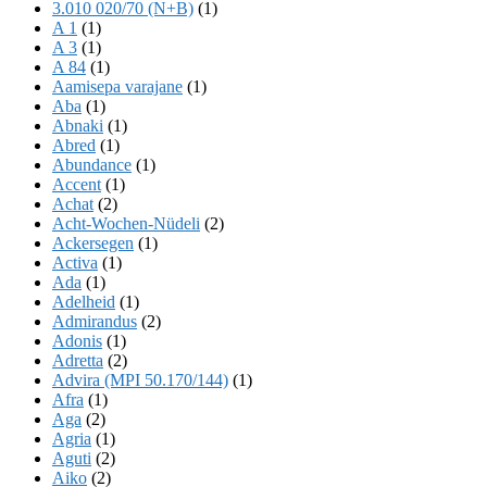
3.010 020/70 (N+B)
(1)
A 1
(1)
A 3
(1)
A 84
(1)
Aamisepa varajane
(1)
Aba
(1)
Abnaki
(1)
Abred
(1)
Abundance
(1)
Accent
(1)
Achat
(2)
Acht-Wochen-Nüdeli
(2)
Ackersegen
(1)
Activa
(1)
Ada
(1)
Adelheid
(1)
Admirandus
(2)
Adonis
(1)
Adretta
(2)
Advira (MPI 50.170/144)
(1)
Afra
(1)
Aga
(2)
Agria
(1)
Aguti
(2)
Aiko
(2)