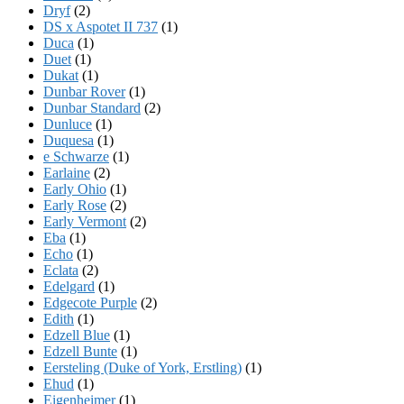
Dryf
(2)
DS x Aspotet II 737
(1)
Duca
(1)
Duet
(1)
Dukat
(1)
Dunbar Rover
(1)
Dunbar Standard
(2)
Dunluce
(1)
Duquesa
(1)
e Schwarze
(1)
Earlaine
(2)
Early Ohio
(1)
Early Rose
(2)
Early Vermont
(2)
Eba
(1)
Echo
(1)
Eclata
(2)
Edelgard
(1)
Edgecote Purple
(2)
Edith
(1)
Edzell Blue
(1)
Edzell Bunte
(1)
Eersteling (Duke of York, Erstling)
(1)
Ehud
(1)
Eigenheimer
(1)