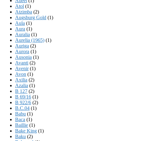
Atleet
(1)
Atol
(1)
Atzimba
(2)
Augsburg Gold
(1)
Aula
(1)
Aura
(1)
Auralia
(1)
Aurelia (1965)
(1)
Auriga
(2)
Aurora
(1)
Ausonia
(1)
Avanti
(2)
Avenir
(1)
Avon
(1)
Axilia
(2)
Azalia
(1)
B 127
(2)
B 69/16
(1)
B 922/6
(2)
B.C.04
(1)
Babu
(1)
Baca
(1)
Baillie
(1)
Bake King
(1)
Baku
(2)