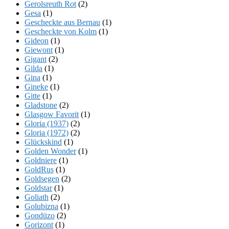
Gerolsreuth Rot
(2)
Gesa
(1)
Gescheckte aus Bernau
(1)
Gescheckte von Kolm
(1)
Gideon
(1)
Giewont
(1)
Gigant
(2)
Gilda
(1)
Gina
(1)
Gineke
(1)
Gitte
(1)
Gladstone
(2)
Glasgow Favorit
(1)
Gloria (1937)
(2)
Gloria (1972)
(2)
Glückskind
(1)
Golden Wonder
(1)
Goldniere
(1)
GoldRus
(1)
Goldsegen
(2)
Goldstar
(1)
Goliath
(2)
Golubizna
(1)
Gondüzo
(2)
Gorizont
(1)