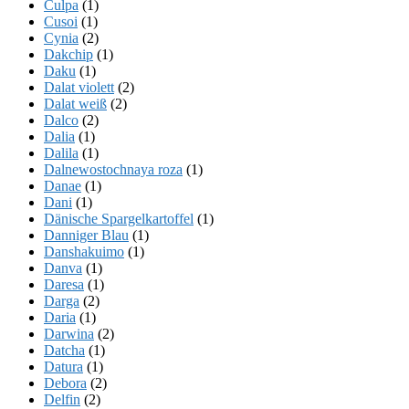
Culpa
(1)
Cusoi
(1)
Cynia
(2)
Dakchip
(1)
Daku
(1)
Dalat violett
(2)
Dalat weiß
(2)
Dalco
(2)
Dalia
(1)
Dalila
(1)
Dalnewostochnaya roza
(1)
Danae
(1)
Dani
(1)
Dänische Spargelkartoffel
(1)
Danniger Blau
(1)
Danshakuimo
(1)
Danva
(1)
Daresa
(1)
Darga
(2)
Daria
(1)
Darwina
(2)
Datcha
(1)
Datura
(1)
Debora
(2)
Delfin
(2)