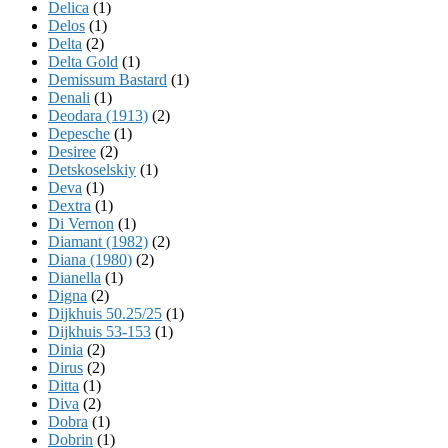
Delica
(1)
Delos
(1)
Delta
(2)
Delta Gold
(1)
Demissum Bastard
(1)
Denali
(1)
Deodara (1913)
(2)
Depesche
(1)
Desiree
(2)
Detskoselskiy
(1)
Deva
(1)
Dextra
(1)
Di Vernon
(1)
Diamant (1982)
(2)
Diana (1980)
(2)
Dianella
(1)
Digna
(2)
Dijkhuis 50.25/25
(1)
Dijkhuis 53-153
(1)
Dinia
(2)
Dirus
(2)
Ditta
(1)
Diva
(2)
Dobra
(1)
Dobrin
(1)