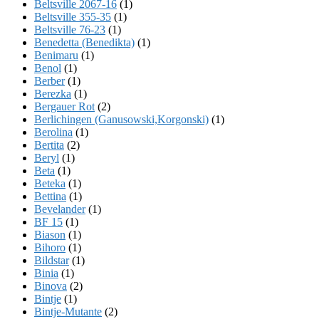
Beltsville 2067-16
(1)
Beltsville 355-35
(1)
Beltsville 76-23
(1)
Benedetta (Benedikta)
(1)
Benimaru
(1)
Benol
(1)
Berber
(1)
Berezka
(1)
Bergauer Rot
(2)
Berlichingen (Ganusowski,Korgonski)
(1)
Berolina
(1)
Bertita
(2)
Beryl
(1)
Beta
(1)
Beteka
(1)
Bettina
(1)
Bevelander
(1)
BF 15
(1)
Biason
(1)
Bihoro
(1)
Bildstar
(1)
Binia
(1)
Binova
(2)
Bintje
(1)
Bintje-Mutante
(2)