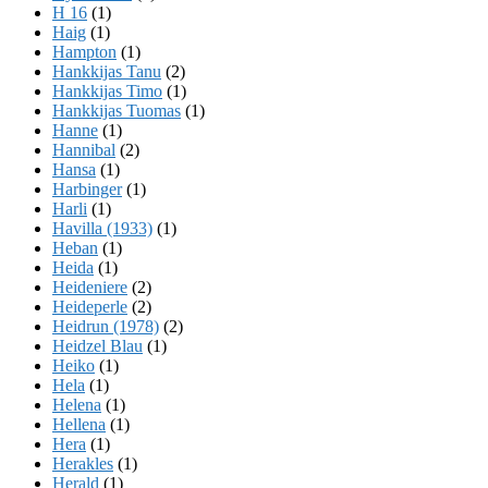
H 16
(1)
Haig
(1)
Hampton
(1)
Hankkijas Tanu
(2)
Hankkijas Timo
(1)
Hankkijas Tuomas
(1)
Hanne
(1)
Hannibal
(2)
Hansa
(1)
Harbinger
(1)
Harli
(1)
Havilla (1933)
(1)
Heban
(1)
Heida
(1)
Heideniere
(2)
Heideperle
(2)
Heidrun (1978)
(2)
Heidzel Blau
(1)
Heiko
(1)
Hela
(1)
Helena
(1)
Hellena
(1)
Hera
(1)
Herakles
(1)
Herald
(1)