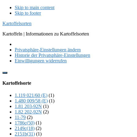
Skip to main content
Skip to footer
Kartoffelsorten
Kartoffeln | Informationen zu Kartoffelsorten
Privatsphäre-Einstellungen ändern
Historie der Privatsphäre-Einstellungen
Einwilligungen widerrufen
Show
Offscreen
Kartoffelsorte
Content
1.119 021/60 (E)
(1)
1.480 009/58 (E)
(1)
1.81 203-92N
(1)
1.82 202-92N
(2)
11-79
(2)
1786c(50)
(1)
2149c(18)
(2)
2151b(31)
(1)