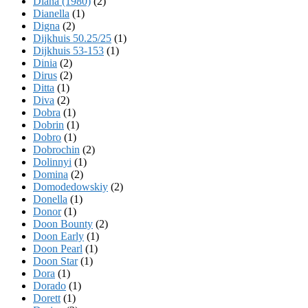
Diana (1980)
(2)
Dianella
(1)
Digna
(2)
Dijkhuis 50.25/25
(1)
Dijkhuis 53-153
(1)
Dinia
(2)
Dirus
(2)
Ditta
(1)
Diva
(2)
Dobra
(1)
Dobrin
(1)
Dobro
(1)
Dobrochin
(2)
Dolinnyi
(1)
Domina
(2)
Domodedowskiy
(2)
Donella
(1)
Donor
(1)
Doon Bounty
(2)
Doon Early
(1)
Doon Pearl
(1)
Doon Star
(1)
Dora
(1)
Dorado
(1)
Dorett
(1)