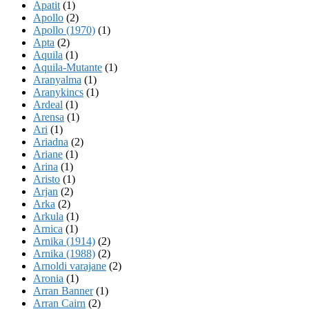
Apatit
(1)
Apollo
(2)
Apollo (1970)
(1)
Apta
(2)
Aquila
(1)
Aquila-Mutante
(1)
Aranyalma
(1)
Aranykincs
(1)
Ardeal
(1)
Arensa
(1)
Ari
(1)
Ariadna
(2)
Ariane
(1)
Arina
(1)
Aristo
(1)
Arjan
(2)
Arka
(2)
Arkula
(1)
Arnica
(1)
Arnika (1914)
(2)
Arnika (1988)
(2)
Arnoldi varajane
(2)
Aronia
(1)
Arran Banner
(1)
Arran Cairn
(2)