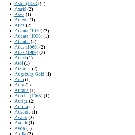
Astra (1983)
(2)
Astrid
(2)
Asva
(1)
Athene
(1)
Atica
(2)
Atlanta (1950)
(2)
Atlanta (1990)
(1)
Atlantic
(2)
Atlas (1960)
(2)
Atlas (1989)
(2)
Atleet
(1)
Atol
(1)
Atzimba
(2)
Augsburg Gold
(1)
Aula
(1)
Aura
(1)
Auralia
(1)
Aurelia (1965)
(1)
Auriga
(2)
Aurora
(1)
Ausonia
(1)
Avanti
(2)
Avenir
(1)
Avon
(1)
Axilia
(2)