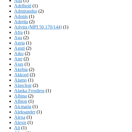
Ada
(1)
Adelheid
(1)
Admirandus
(2)
Adonis
(1)
Adretta
(2)
Advira (MPI 50.170/144)
(1)
Afra
(1)
Aga
(2)
Agria
(1)
Aguti
(2)
Aiko
(2)
Aire
(2)
Ajax
(1)
Akebia
(2)
Akkord
(2)
Alamo
(1)
Alasclear
(2)
Alaska Frostless
(1)
Albina
(2)
Albion
(1)
Alcmaria
(1)
Aleksander
(1)
Alexa
(1)
Alexis
(1)
Ali
(1)