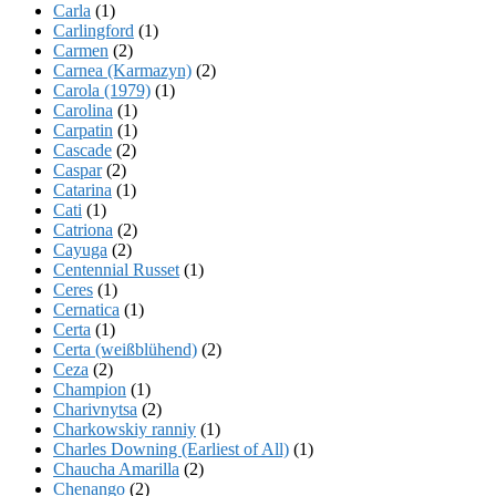
Carla
(1)
Carlingford
(1)
Carmen
(2)
Carnea (Karmazyn)
(2)
Carola (1979)
(1)
Carolina
(1)
Carpatin
(1)
Cascade
(2)
Caspar
(2)
Catarina
(1)
Cati
(1)
Catriona
(2)
Cayuga
(2)
Centennial Russet
(1)
Ceres
(1)
Cernatica
(1)
Certa
(1)
Certa (weißblühend)
(2)
Ceza
(2)
Champion
(1)
Charivnytsa
(2)
Charkowskiy ranniy
(1)
Charles Downing (Earliest of All)
(1)
Chaucha Amarilla
(2)
Chenango
(2)