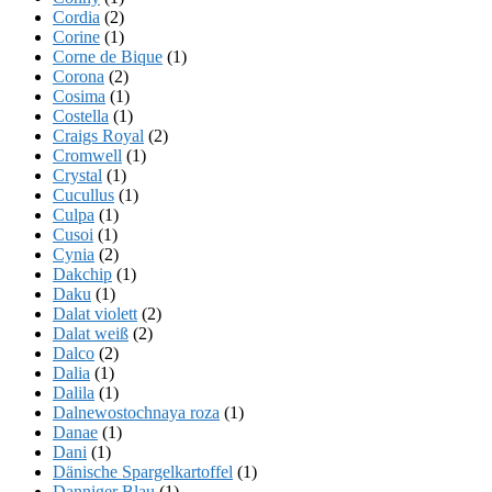
Cordia
(2)
Corine
(1)
Corne de Bique
(1)
Corona
(2)
Cosima
(1)
Costella
(1)
Craigs Royal
(2)
Cromwell
(1)
Crystal
(1)
Cucullus
(1)
Culpa
(1)
Cusoi
(1)
Cynia
(2)
Dakchip
(1)
Daku
(1)
Dalat violett
(2)
Dalat weiß
(2)
Dalco
(2)
Dalia
(1)
Dalila
(1)
Dalnewostochnaya roza
(1)
Danae
(1)
Dani
(1)
Dänische Spargelkartoffel
(1)
Danniger Blau
(1)