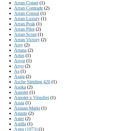
Arran Comet
(1)
Arran Comrade
(2)
Arran Consul
(1)
Arran Luxury
(1)
Arran Peak
(1)
Arran Pilot
(2)
Arran Scout
(1)
Arran Victory
(2)
Arsy
(2)
Artana
(2)
Artus
(1)
Arvor
(1)
Aryo
(2)
As
(1)
Asaja
(2)
Asche Sämling 420
(1)
Asoka
(2)
Aspotet
(1)
Aspotet x Virusfrei
(1)
Assia
(1)
Assuan Markt
(1)
Astarte
(2)
Aster
(2)
Astilla
(1)
Astra (1973)
(1)