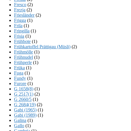
Fresco
(2)
Frezja
(2)
Friesländer
(2)
Frigga
(1)
Frila
(1)
Fringilla
(1)
Frisia
(1)
Frühbote
(1)
Frühkartoffel Prättigau (Müsli)
(2)
Frühmölle
(1)
Frühnudel
(1)
Frühperle
(1)
Früka
(1)
Fuga
(1)
Fundy
(1)
Furore
(1)
G 1658(8)
(1)
G 2517(1)
(2)
G 2660/5
(1)
G 2684(19)
(2)
Gabi (1965)
(1)
Gabi (1989)
(1)
Galina
(1)
Gallo
(1)
Gambria
(1)