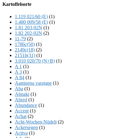
Offscreen
Kartoffelsorte
Content
1.119 021/60 (E)
(1)
1.480 009/58 (E)
(1)
1.81 203-92N
(1)
1.82 202-92N
(2)
11-79
(2)
1786c(50)
(1)
2149c(18)
(2)
2151b(31)
(1)
3.010 020/70 (N+B)
(1)
A 1
(1)
A 3
(1)
A 84
(1)
Aamisepa varajane
(1)
Aba
(1)
Abnaki
(1)
Abred
(1)
Abundance
(1)
Accent
(1)
Achat
(2)
Acht-Wochen-Nüdeli
(2)
Ackersegen
(1)
Activa
(1)