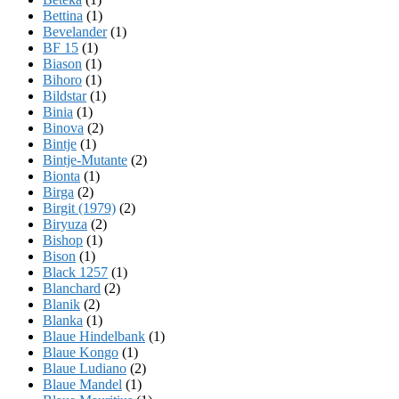
Bettina
(1)
Bevelander
(1)
BF 15
(1)
Biason
(1)
Bihoro
(1)
Bildstar
(1)
Binia
(1)
Binova
(2)
Bintje
(1)
Bintje-Mutante
(2)
Bionta
(1)
Birga
(2)
Birgit (1979)
(2)
Biryuza
(2)
Bishop
(1)
Bison
(1)
Black 1257
(1)
Blanchard
(2)
Blanik
(2)
Blanka
(1)
Blaue Hindelbank
(1)
Blaue Kongo
(1)
Blaue Ludiano
(2)
Blaue Mandel
(1)