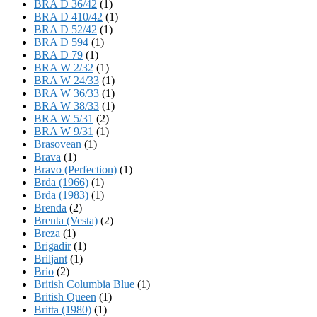
BRA D 36/42
(1)
BRA D 410/42
(1)
BRA D 52/42
(1)
BRA D 594
(1)
BRA D 79
(1)
BRA W 2/32
(1)
BRA W 24/33
(1)
BRA W 36/33
(1)
BRA W 38/33
(1)
BRA W 5/31
(2)
BRA W 9/31
(1)
Brasovean
(1)
Brava
(1)
Bravo (Perfection)
(1)
Brda (1966)
(1)
Brda (1983)
(1)
Brenda
(2)
Brenta (Vesta)
(2)
Breza
(1)
Brigadir
(1)
Briljant
(1)
Brio
(2)
British Columbia Blue
(1)
British Queen
(1)
Britta (1980)
(1)