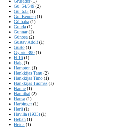
Grusader
(1)
Gü. 54/549
(2)
Gü. 633
(1)
Gul Bennep
(1)
Gülbaba
(1)
Gunda
(1)
Gunnar
(1)
Günosa
(2)
Gustav Adolf
(1)
Gusto
(1)
Gybrid 390
(1)
H 16
(1)
Haig
(1)
Hampton
(1)
Hankkijas Tanu
(2)
Hankkijas Timo
(1)
Hankkijas Tuomas
(1)
Hanne
(1)
Hannibal
(2)
Hansa
(1)
Harbinger
(1)
Harli
(1)
Havilla (1933)
(1)
Heban
(1)
Heida
(1)