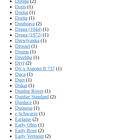
Dorina
(2)
Doris
(1)
Dorisa
(1)
Dorita
(1)
Doubrava
(2)
Draga (1944)
(1)
Draga (1972)
(1)
Drewlyanka
(1)
Drossel
(1)
Druma
(1)
Druzhba
(1)
Dryf
(2)
DS x Aspotet II 737
(1)
Duca
(1)
Duet
(1)
Dukat
(1)
Dunbar Rover
(1)
Dunbar Standard
(2)
Dunluce
(1)
Duquesa
(1)
e Schwarze
(1)
Earlaine
(2)
Early Ohio
(1)
Early Rose
(2)
Early Vermont
(2)