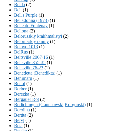
Belda
(2)
Beli
(1)
Bell's Purple
(1)
Belladonna (1973)
(1)
Belle de Fontenay
(1)
Bellona
(2)
Belorusskiy krakhmalistyi
(2)
Belorusskiy ranniy
(1)
Belovo 1013
(1)
BelRus
(1)
Beltsville 2067-16
(1)
Beltsville 355-35
(1)
Beltsville 76-23
(1)
Benedetta (Benedikta)
(1)
Benimaru
(1)
Benol
(1)
Berber
(1)
Berezka
(1)
Bergauer Rot
(2)
Berlichingen (Ganusowski,Korgonski)
(1)
Berolina
(1)
Bertita
(2)
Beryl
(1)
Beta
(1)
Beteka
(1)