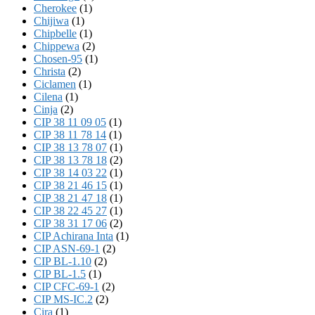
Cherokee
(1)
Chijiwa
(1)
Chipbelle
(1)
Chippewa
(2)
Chosen-95
(1)
Christa
(2)
Ciclamen
(1)
Cilena
(1)
Cinja
(2)
CIP 38 11 09 05
(1)
CIP 38 11 78 14
(1)
CIP 38 13 78 07
(1)
CIP 38 13 78 18
(2)
CIP 38 14 03 22
(1)
CIP 38 21 46 15
(1)
CIP 38 21 47 18
(1)
CIP 38 22 45 27
(1)
CIP 38 31 17 06
(2)
CIP Achirana Inta
(1)
CIP ASN-69-1
(2)
CIP BL-1.10
(2)
CIP BL-1.5
(1)
CIP CFC-69-1
(2)
CIP MS-IC.2
(2)
Cira
(1)