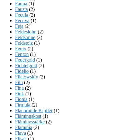
Fauna
(1)
Fausta
(2)
Fecula
(2)
Fecuva
(1)
Feja
(2)
Feldeslohn
(2)
Feldsonne
(2)
Feldstolz
(1)
Fenix
(2)
Fenton
(1)
Feuergold
(1)
Fichtelgold
(2)
Fidelio
(1)
Filatowskiy
(2)
Filli
(2)
Fina
(2)
Fink
(1)
Fionia
(1)
Firmula
(2)
Flachrunde Kipfler
(1)
Flämingskost
(1)
Flämingsstärke
(2)
Flaminia
(2)
Flava
(1)
Flisak
(1)