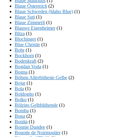
Blaue Mauritius
(1)
Blaue Österreich
(2)
Blaue Schweden (Idaho Blue)
(1)
Blaue Suti
(1)
Blaue Zimmerli
(1)
Blauwe Eigenheimer
(1)
Bliza
(1)
Blochinger
(1)
Blue Christie
(1)
Bobr
(1)
Bockhorn
(1)
Bodenkraft
(2)
Bogdan Voda
(1)
Bogna
(1)
Böhms Allerfrüheste Gelbe
(2)
Bojar
(1)
Bola
(1)
Boldogito
(1)
Bolko
(1)
Bölzigs Gelbblühende
(1)
Bomba
(1)
Bona
(2)
Bonita
(1)
Bonnie Dundee
(1)
Bonotte de Noirmoutier
(1)