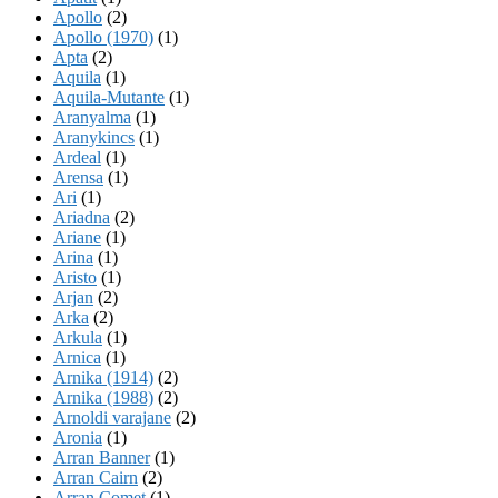
Apollo
(2)
Apollo (1970)
(1)
Apta
(2)
Aquila
(1)
Aquila-Mutante
(1)
Aranyalma
(1)
Aranykincs
(1)
Ardeal
(1)
Arensa
(1)
Ari
(1)
Ariadna
(2)
Ariane
(1)
Arina
(1)
Aristo
(1)
Arjan
(2)
Arka
(2)
Arkula
(1)
Arnica
(1)
Arnika (1914)
(2)
Arnika (1988)
(2)
Arnoldi varajane
(2)
Aronia
(1)
Arran Banner
(1)
Arran Cairn
(2)
Arran Comet
(1)