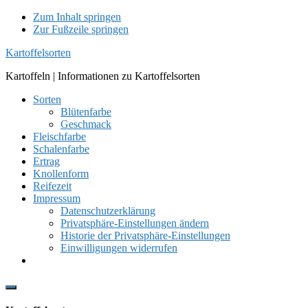
Zum Inhalt springen
Zur Fußzeile springen
Kartoffelsorten
Kartoffeln | Informationen zu Kartoffelsorten
Sorten
Blütenfarbe
Geschmack
Fleischfarbe
Schalenfarbe
Ertrag
Knollenform
Reifezeit
Impressum
Datenschutzerklärung
Privatsphäre-Einstellungen ändern
Historie der Privatsphäre-Einstellungen
Einwilligungen widerrufen
Show
Offscreen