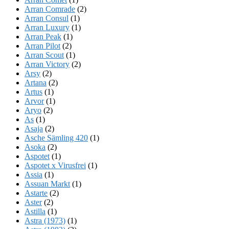
Arran Comrade
(2)
Arran Consul
(1)
Arran Luxury
(1)
Arran Peak
(1)
Arran Pilot
(2)
Arran Scout
(1)
Arran Victory
(2)
Arsy
(2)
Artana
(2)
Artus
(1)
Arvor
(1)
Aryo
(2)
As
(1)
Asaja
(2)
Asche Sämling 420
(1)
Asoka
(2)
Aspotet
(1)
Aspotet x Virusfrei
(1)
Assia
(1)
Assuan Markt
(1)
Astarte
(2)
Aster
(2)
Astilla
(1)
Astra (1973)
(1)