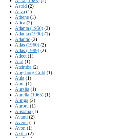
Astra (1983)
(2)
Astrid
(2)
Asva
(1)
Athene
(1)
Atica
(2)
Atlanta (1950)
(2)
Atlanta (1990)
(1)
Atlantic
(2)
Atlas (1960)
(2)
Atlas (1989)
(2)
Atleet
(1)
Atol
(1)
Atzimba
(2)
Augsburg Gold
(1)
Aula
(1)
Aura
(1)
Auralia
(1)
Aurelia (1965)
(1)
Auriga
(2)
Aurora
(1)
Ausonia
(1)
Avanti
(2)
Avenir
(1)
Avon
(1)
Axilia
(2)