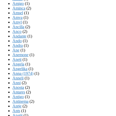
Amigo
(1)
Aminca
(2)
Amsel
(1)
Amva
(1)
Amyl
(1)
Ancilla
(2)
Anco
(2)
Andante
(1)
Ando
(1)
Andra
(1)
Ane
(1)
Anemone
(1)
Anett
(1)
Angela
(1)
Angelika
(1)
Anna (1974)
(1)
Anneli
(1)
Anni
(2)
Anosta
(2)
Antares
(2)
Antigo
(1)
Antinema
(2)
Antje
(2)
Ants
(1)
Apatit
(1)