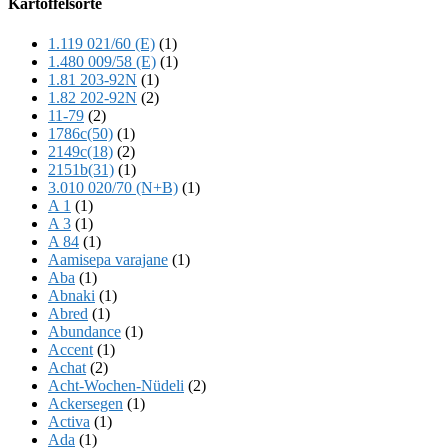
Kartoffelsorte
Content
1.119 021/60 (E)
(1)
1.480 009/58 (E)
(1)
1.81 203-92N
(1)
1.82 202-92N
(2)
11-79
(2)
1786c(50)
(1)
2149c(18)
(2)
2151b(31)
(1)
3.010 020/70 (N+B)
(1)
A 1
(1)
A 3
(1)
A 84
(1)
Aamisepa varajane
(1)
Aba
(1)
Abnaki
(1)
Abred
(1)
Abundance
(1)
Accent
(1)
Achat
(2)
Acht-Wochen-Nüdeli
(2)
Ackersegen
(1)
Activa
(1)
Ada
(1)