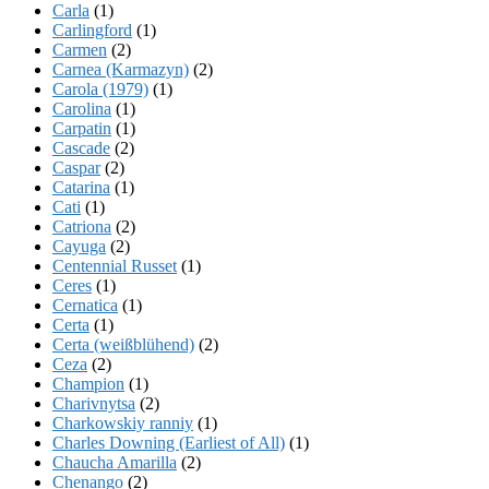
Carla
(1)
Carlingford
(1)
Carmen
(2)
Carnea (Karmazyn)
(2)
Carola (1979)
(1)
Carolina
(1)
Carpatin
(1)
Cascade
(2)
Caspar
(2)
Catarina
(1)
Cati
(1)
Catriona
(2)
Cayuga
(2)
Centennial Russet
(1)
Ceres
(1)
Cernatica
(1)
Certa
(1)
Certa (weißblühend)
(2)
Ceza
(2)
Champion
(1)
Charivnytsa
(2)
Charkowskiy ranniy
(1)
Charles Downing (Earliest of All)
(1)
Chaucha Amarilla
(2)
Chenango
(2)