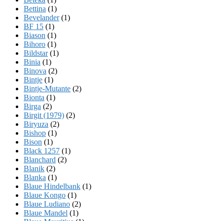
Bettina
(1)
Bevelander
(1)
BF 15
(1)
Biason
(1)
Bihoro
(1)
Bildstar
(1)
Binia
(1)
Binova
(2)
Bintje
(1)
Bintje-Mutante
(2)
Bionta
(1)
Birga
(2)
Birgit (1979)
(2)
Biryuza
(2)
Bishop
(1)
Bison
(1)
Black 1257
(1)
Blanchard
(2)
Blanik
(2)
Blanka
(1)
Blaue Hindelbank
(1)
Blaue Kongo
(1)
Blaue Ludiano
(2)
Blaue Mandel
(1)