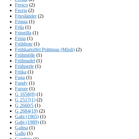
Fresco
(2)
Frezja
(2)
Friesländer
(2)
Frigga
(1)
Frila
(1)
Fringilla
(1)
Frisia
(1)
Frühbote
(1)
Frühkartoffel Prättigau (Müsli)
(2)
Frühmölle
(1)
Frühnudel
(1)
Frühperle
(1)
Früka
(1)
Fuga
(1)
Fundy
(1)
Furore
(1)
G 1658(8)
(1)
G 2517(1)
(2)
G 2660/5
(1)
G 2684(19)
(2)
Gabi (1965)
(1)
Gabi (1989)
(1)
Galina
(1)
Gallo
(1)
Gambria
(1)