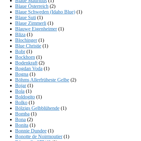
Blaue Mauritius
(1)
Blaue Österreich
(2)
Blaue Schweden (Idaho Blue)
(1)
Blaue Suti
(1)
Blaue Zimmerli
(1)
Blauwe Eigenheimer
(1)
Bliza
(1)
Blochinger
(1)
Blue Christie
(1)
Bobr
(1)
Bockhorn
(1)
Bodenkraft
(2)
Bogdan Voda
(1)
Bogna
(1)
Böhms Allerfrüheste Gelbe
(2)
Bojar
(1)
Bola
(1)
Boldogito
(1)
Bolko
(1)
Bölzigs Gelbblühende
(1)
Bomba
(1)
Bona
(2)
Bonita
(1)
Bonnie Dundee
(1)
Bonotte de Noirmoutier
(1)