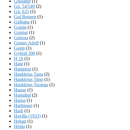
Grusader
(1)
Gü. 54/549
(2)
Gü. 633
(1)
Gul Bennep
(1)
Gülbaba
(1)
Gunda
(1)
Gunnar
(1)
Günosa
(2)
Gustav Adolf
(1)
Gusto
(1)
Gybrid 390
(1)
H 16
(1)
Haig
(1)
Hampton
(1)
Hankkijas Tanu
(2)
Hankkijas Timo
(1)
Hankkijas Tuomas
(1)
Hanne
(1)
Hannibal
(2)
Hansa
(1)
Harbinger
(1)
Harli
(1)
Havilla (1933)
(1)
Heban
(1)
Heida
(1)