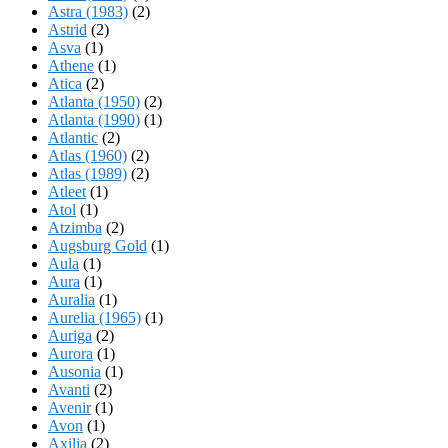
Astra (1983)
(2)
Astrid
(2)
Asva
(1)
Athene
(1)
Atica
(2)
Atlanta (1950)
(2)
Atlanta (1990)
(1)
Atlantic
(2)
Atlas (1960)
(2)
Atlas (1989)
(2)
Atleet
(1)
Atol
(1)
Atzimba
(2)
Augsburg Gold
(1)
Aula
(1)
Aura
(1)
Auralia
(1)
Aurelia (1965)
(1)
Auriga
(2)
Aurora
(1)
Ausonia
(1)
Avanti
(2)
Avenir
(1)
Avon
(1)
Axilia
(2)