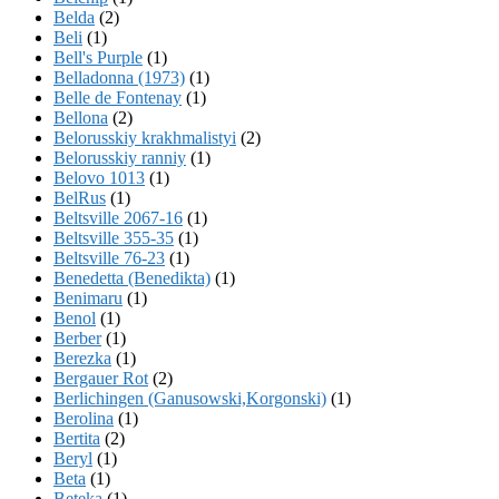
Belda
(2)
Beli
(1)
Bell's Purple
(1)
Belladonna (1973)
(1)
Belle de Fontenay
(1)
Bellona
(2)
Belorusskiy krakhmalistyi
(2)
Belorusskiy ranniy
(1)
Belovo 1013
(1)
BelRus
(1)
Beltsville 2067-16
(1)
Beltsville 355-35
(1)
Beltsville 76-23
(1)
Benedetta (Benedikta)
(1)
Benimaru
(1)
Benol
(1)
Berber
(1)
Berezka
(1)
Bergauer Rot
(2)
Berlichingen (Ganusowski,Korgonski)
(1)
Berolina
(1)
Bertita
(2)
Beryl
(1)
Beta
(1)
Beteka
(1)