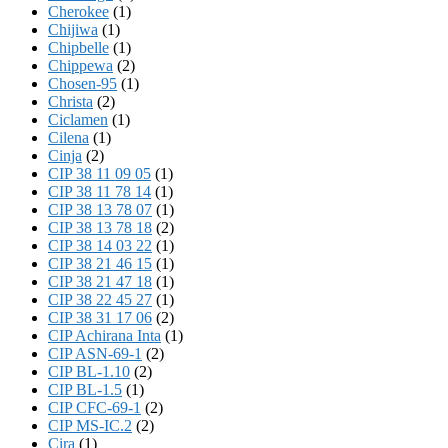
Cherokee
(1)
Chijiwa
(1)
Chipbelle
(1)
Chippewa
(2)
Chosen-95
(1)
Christa
(2)
Ciclamen
(1)
Cilena
(1)
Cinja
(2)
CIP 38 11 09 05
(1)
CIP 38 11 78 14
(1)
CIP 38 13 78 07
(1)
CIP 38 13 78 18
(2)
CIP 38 14 03 22
(1)
CIP 38 21 46 15
(1)
CIP 38 21 47 18
(1)
CIP 38 22 45 27
(1)
CIP 38 31 17 06
(2)
CIP Achirana Inta
(1)
CIP ASN-69-1
(2)
CIP BL-1.10
(2)
CIP BL-1.5
(1)
CIP CFC-69-1
(2)
CIP MS-IC.2
(2)
Cira
(1)