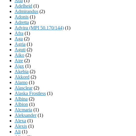
Ada
(1)
Adelheid
(1)
Admirandus
(2)
Adonis
(1)
Adretta
(2)
Advira (MPI 50.170/144)
(1)
Afra
(1)
Aga
(2)
Agria
(1)
Aguti
(2)
Aiko
(2)
Aire
(2)
Ajax
(1)
Akebia
(2)
Akkord
(2)
Alamo
(1)
Alasclear
(2)
Alaska Frostless
(1)
Albina
(2)
Albion
(1)
Alcmaria
(1)
Aleksander
(1)
Alexa
(1)
Alexis
(1)
Ali
(1)