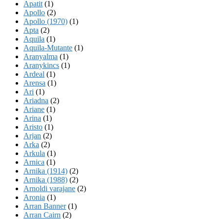
Apatit
(1)
Apollo
(2)
Apollo (1970)
(1)
Apta
(2)
Aquila
(1)
Aquila-Mutante
(1)
Aranyalma
(1)
Aranykincs
(1)
Ardeal
(1)
Arensa
(1)
Ari
(1)
Ariadna
(2)
Ariane
(1)
Arina
(1)
Aristo
(1)
Arjan
(2)
Arka
(2)
Arkula
(1)
Arnica
(1)
Arnika (1914)
(2)
Arnika (1988)
(2)
Arnoldi varajane
(2)
Aronia
(1)
Arran Banner
(1)
Arran Cairn
(2)