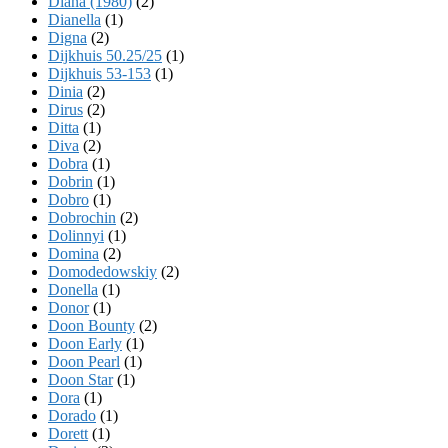
Diana (1980)
(2)
Dianella
(1)
Digna
(2)
Dijkhuis 50.25/25
(1)
Dijkhuis 53-153
(1)
Dinia
(2)
Dirus
(2)
Ditta
(1)
Diva
(2)
Dobra
(1)
Dobrin
(1)
Dobro
(1)
Dobrochin
(2)
Dolinnyi
(1)
Domina
(2)
Domodedowskiy
(2)
Donella
(1)
Donor
(1)
Doon Bounty
(2)
Doon Early
(1)
Doon Pearl
(1)
Doon Star
(1)
Dora
(1)
Dorado
(1)
Dorett
(1)