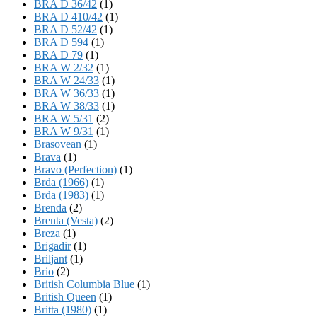
BRA D 36/42
(1)
BRA D 410/42
(1)
BRA D 52/42
(1)
BRA D 594
(1)
BRA D 79
(1)
BRA W 2/32
(1)
BRA W 24/33
(1)
BRA W 36/33
(1)
BRA W 38/33
(1)
BRA W 5/31
(2)
BRA W 9/31
(1)
Brasovean
(1)
Brava
(1)
Bravo (Perfection)
(1)
Brda (1966)
(1)
Brda (1983)
(1)
Brenda
(2)
Brenta (Vesta)
(2)
Breza
(1)
Brigadir
(1)
Briljant
(1)
Brio
(2)
British Columbia Blue
(1)
British Queen
(1)
Britta (1980)
(1)