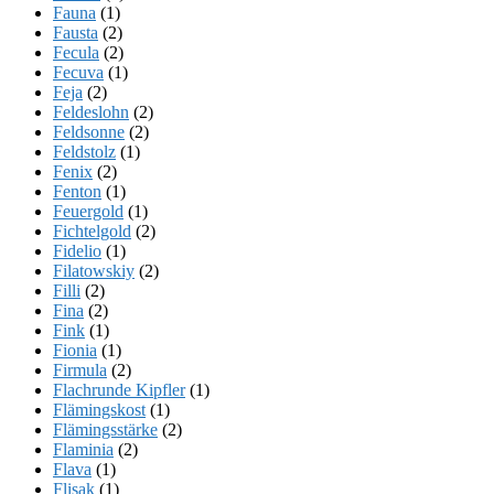
Fauna
(1)
Fausta
(2)
Fecula
(2)
Fecuva
(1)
Feja
(2)
Feldeslohn
(2)
Feldsonne
(2)
Feldstolz
(1)
Fenix
(2)
Fenton
(1)
Feuergold
(1)
Fichtelgold
(2)
Fidelio
(1)
Filatowskiy
(2)
Filli
(2)
Fina
(2)
Fink
(1)
Fionia
(1)
Firmula
(2)
Flachrunde Kipfler
(1)
Flämingskost
(1)
Flämingsstärke
(2)
Flaminia
(2)
Flava
(1)
Flisak
(1)