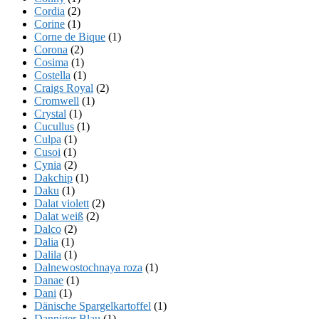
Cordia
(2)
Corine
(1)
Corne de Bique
(1)
Corona
(2)
Cosima
(1)
Costella
(1)
Craigs Royal
(2)
Cromwell
(1)
Crystal
(1)
Cucullus
(1)
Culpa
(1)
Cusoi
(1)
Cynia
(2)
Dakchip
(1)
Daku
(1)
Dalat violett
(2)
Dalat weiß
(2)
Dalco
(2)
Dalia
(1)
Dalila
(1)
Dalnewostochnaya roza
(1)
Danae
(1)
Dani
(1)
Dänische Spargelkartoffel
(1)
Danniger Blau
(1)