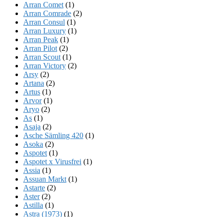
Arran Comet
(1)
Arran Comrade
(2)
Arran Consul
(1)
Arran Luxury
(1)
Arran Peak
(1)
Arran Pilot
(2)
Arran Scout
(1)
Arran Victory
(2)
Arsy
(2)
Artana
(2)
Artus
(1)
Arvor
(1)
Aryo
(2)
As
(1)
Asaja
(2)
Asche Sämling 420
(1)
Asoka
(2)
Aspotet
(1)
Aspotet x Virusfrei
(1)
Assia
(1)
Assuan Markt
(1)
Astarte
(2)
Aster
(2)
Astilla
(1)
Astra (1973)
(1)