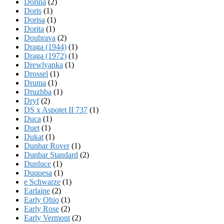
Dorina
(2)
Doris
(1)
Dorisa
(1)
Dorita
(1)
Doubrava
(2)
Draga (1944)
(1)
Draga (1972)
(1)
Drewlyanka
(1)
Drossel
(1)
Druma
(1)
Druzhba
(1)
Dryf
(2)
DS x Aspotet II 737
(1)
Duca
(1)
Duet
(1)
Dukat
(1)
Dunbar Rover
(1)
Dunbar Standard
(2)
Dunluce
(1)
Duquesa
(1)
e Schwarze
(1)
Earlaine
(2)
Early Ohio
(1)
Early Rose
(2)
Early Vermont
(2)