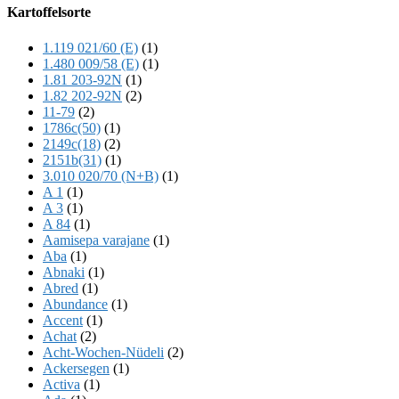
Offscreen
Kartoffelsorte
Content
1.119 021/60 (E)
(1)
1.480 009/58 (E)
(1)
1.81 203-92N
(1)
1.82 202-92N
(2)
11-79
(2)
1786c(50)
(1)
2149c(18)
(2)
2151b(31)
(1)
3.010 020/70 (N+B)
(1)
A 1
(1)
A 3
(1)
A 84
(1)
Aamisepa varajane
(1)
Aba
(1)
Abnaki
(1)
Abred
(1)
Abundance
(1)
Accent
(1)
Achat
(2)
Acht-Wochen-Nüdeli
(2)
Ackersegen
(1)
Activa
(1)