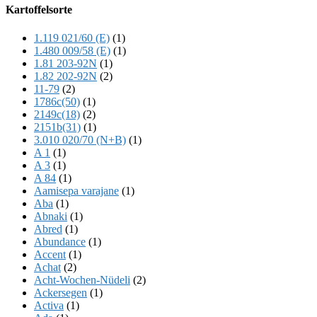
Offscreen
Kartoffelsorte
Content
1.119 021/60 (E)
(1)
1.480 009/58 (E)
(1)
1.81 203-92N
(1)
1.82 202-92N
(2)
11-79
(2)
1786c(50)
(1)
2149c(18)
(2)
2151b(31)
(1)
3.010 020/70 (N+B)
(1)
A 1
(1)
A 3
(1)
A 84
(1)
Aamisepa varajane
(1)
Aba
(1)
Abnaki
(1)
Abred
(1)
Abundance
(1)
Accent
(1)
Achat
(2)
Acht-Wochen-Nüdeli
(2)
Ackersegen
(1)
Activa
(1)