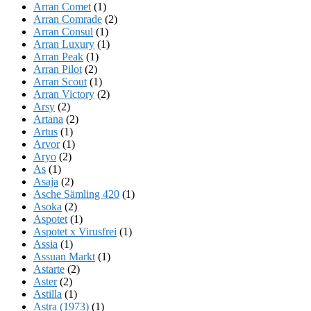
Arran Comet
(1)
Arran Comrade
(2)
Arran Consul
(1)
Arran Luxury
(1)
Arran Peak
(1)
Arran Pilot
(2)
Arran Scout
(1)
Arran Victory
(2)
Arsy
(2)
Artana
(2)
Artus
(1)
Arvor
(1)
Aryo
(2)
As
(1)
Asaja
(2)
Asche Sämling 420
(1)
Asoka
(2)
Aspotet
(1)
Aspotet x Virusfrei
(1)
Assia
(1)
Assuan Markt
(1)
Astarte
(2)
Aster
(2)
Astilla
(1)
Astra (1973)
(1)