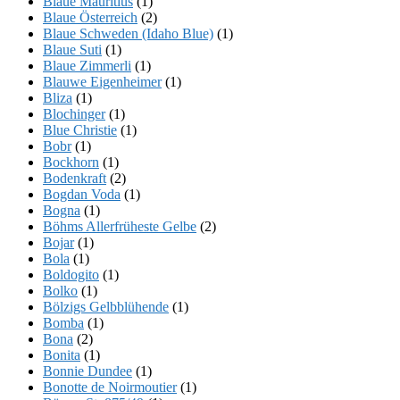
Blaue Mauritius
(1)
Blaue Österreich
(2)
Blaue Schweden (Idaho Blue)
(1)
Blaue Suti
(1)
Blaue Zimmerli
(1)
Blauwe Eigenheimer
(1)
Bliza
(1)
Blochinger
(1)
Blue Christie
(1)
Bobr
(1)
Bockhorn
(1)
Bodenkraft
(2)
Bogdan Voda
(1)
Bogna
(1)
Böhms Allerfrüheste Gelbe
(2)
Bojar
(1)
Bola
(1)
Boldogito
(1)
Bolko
(1)
Bölzigs Gelbblühende
(1)
Bomba
(1)
Bona
(2)
Bonita
(1)
Bonnie Dundee
(1)
Bonotte de Noirmoutier
(1)