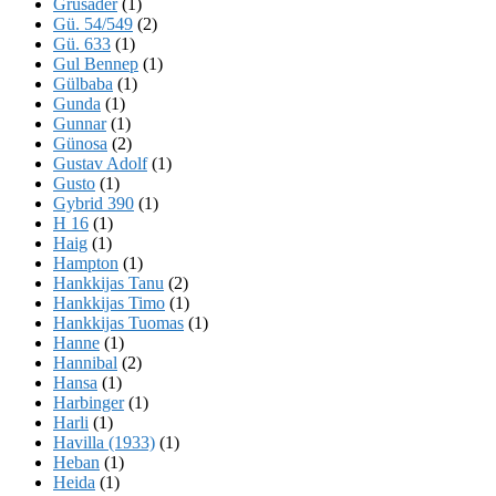
Grusader
(1)
Gü. 54/549
(2)
Gü. 633
(1)
Gul Bennep
(1)
Gülbaba
(1)
Gunda
(1)
Gunnar
(1)
Günosa
(2)
Gustav Adolf
(1)
Gusto
(1)
Gybrid 390
(1)
H 16
(1)
Haig
(1)
Hampton
(1)
Hankkijas Tanu
(2)
Hankkijas Timo
(1)
Hankkijas Tuomas
(1)
Hanne
(1)
Hannibal
(2)
Hansa
(1)
Harbinger
(1)
Harli
(1)
Havilla (1933)
(1)
Heban
(1)
Heida
(1)