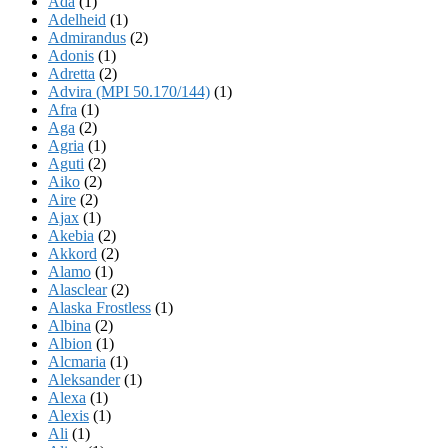
Ada
(1)
Adelheid
(1)
Admirandus
(2)
Adonis
(1)
Adretta
(2)
Advira (MPI 50.170/144)
(1)
Afra
(1)
Aga
(2)
Agria
(1)
Aguti
(2)
Aiko
(2)
Aire
(2)
Ajax
(1)
Akebia
(2)
Akkord
(2)
Alamo
(1)
Alasclear
(2)
Alaska Frostless
(1)
Albina
(2)
Albion
(1)
Alcmaria
(1)
Aleksander
(1)
Alexa
(1)
Alexis
(1)
Ali
(1)