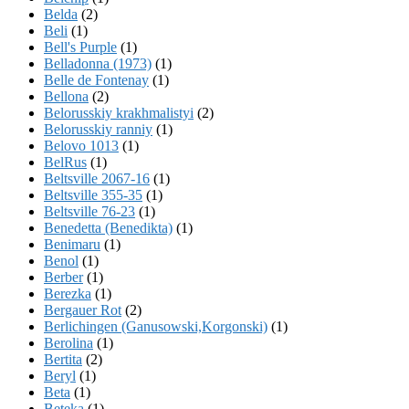
Belda
(2)
Beli
(1)
Bell's Purple
(1)
Belladonna (1973)
(1)
Belle de Fontenay
(1)
Bellona
(2)
Belorusskiy krakhmalistyi
(2)
Belorusskiy ranniy
(1)
Belovo 1013
(1)
BelRus
(1)
Beltsville 2067-16
(1)
Beltsville 355-35
(1)
Beltsville 76-23
(1)
Benedetta (Benedikta)
(1)
Benimaru
(1)
Benol
(1)
Berber
(1)
Berezka
(1)
Bergauer Rot
(2)
Berlichingen (Ganusowski,Korgonski)
(1)
Berolina
(1)
Bertita
(2)
Beryl
(1)
Beta
(1)
Beteka
(1)