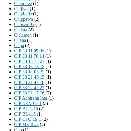
Cherokee
(1)
Chijiwa
(1)
Chipbelle
(1)
Chippewa
(2)
Chosen-95
(1)
Christa
(2)
Ciclamen
(1)
Cilena
(1)
Cinja
(2)
CIP 38 11 09 05
(1)
CIP 38 11 78 14
(1)
CIP 38 13 78 07
(1)
CIP 38 13 78 18
(2)
CIP 38 14 03 22
(1)
CIP 38 21 46 15
(1)
CIP 38 21 47 18
(1)
CIP 38 22 45 27
(1)
CIP 38 31 17 06
(2)
CIP Achirana Inta
(1)
CIP ASN-69-1
(2)
CIP BL-1.10
(2)
CIP BL-1.5
(1)
CIP CFC-69-1
(2)
CIP MS-IC.2
(2)
Cira
(1)