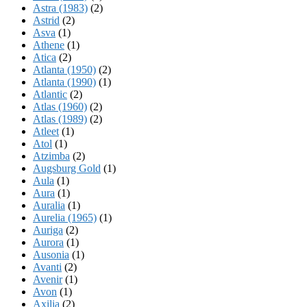
Astra (1983)
(2)
Astrid
(2)
Asva
(1)
Athene
(1)
Atica
(2)
Atlanta (1950)
(2)
Atlanta (1990)
(1)
Atlantic
(2)
Atlas (1960)
(2)
Atlas (1989)
(2)
Atleet
(1)
Atol
(1)
Atzimba
(2)
Augsburg Gold
(1)
Aula
(1)
Aura
(1)
Auralia
(1)
Aurelia (1965)
(1)
Auriga
(2)
Aurora
(1)
Ausonia
(1)
Avanti
(2)
Avenir
(1)
Avon
(1)
Axilia
(2)