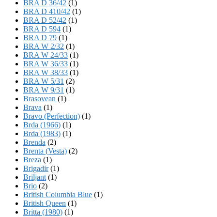
BRA D 36/42
(1)
BRA D 410/42
(1)
BRA D 52/42
(1)
BRA D 594
(1)
BRA D 79
(1)
BRA W 2/32
(1)
BRA W 24/33
(1)
BRA W 36/33
(1)
BRA W 38/33
(1)
BRA W 5/31
(2)
BRA W 9/31
(1)
Brasovean
(1)
Brava
(1)
Bravo (Perfection)
(1)
Brda (1966)
(1)
Brda (1983)
(1)
Brenda
(2)
Brenta (Vesta)
(2)
Breza
(1)
Brigadir
(1)
Briljant
(1)
Brio
(2)
British Columbia Blue
(1)
British Queen
(1)
Britta (1980)
(1)