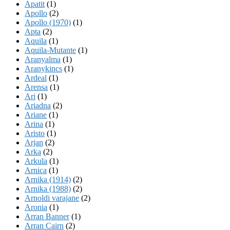
Apatit
(1)
Apollo
(2)
Apollo (1970)
(1)
Apta
(2)
Aquila
(1)
Aquila-Mutante
(1)
Aranyalma
(1)
Aranykincs
(1)
Ardeal
(1)
Arensa
(1)
Ari
(1)
Ariadna
(2)
Ariane
(1)
Arina
(1)
Aristo
(1)
Arjan
(2)
Arka
(2)
Arkula
(1)
Arnica
(1)
Arnika (1914)
(2)
Arnika (1988)
(2)
Arnoldi varajane
(2)
Aronia
(1)
Arran Banner
(1)
Arran Cairn
(2)