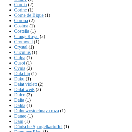
Cordia
(2)
Corine
(1)
Corne de Bique
(1)
Corona
(2)
Cosima
(1)
Costella
(1)
Craigs Royal
(2)
Cromwell
(1)
Crystal
(1)
Cucullus
(1)
Culpa
(1)
Cusoi
(1)
Cynia
(2)
Dakchip
(1)
Daku
(1)
Dalat violett
(2)
Dalat weiß
(2)
Dalco
(2)
Dalia
(1)
Dalila
(1)
Dalnewostochnaya roza
(1)
Danae
(1)
Dani
(1)
Dänische Spargelkartoffel
(1)
Danniger Blau
(1)