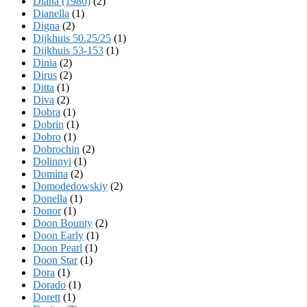
Diana (1980)
(2)
Dianella
(1)
Digna
(2)
Dijkhuis 50.25/25
(1)
Dijkhuis 53-153
(1)
Dinia
(2)
Dirus
(2)
Ditta
(1)
Diva
(2)
Dobra
(1)
Dobrin
(1)
Dobro
(1)
Dobrochin
(2)
Dolinnyi
(1)
Domina
(2)
Domodedowskiy
(2)
Donella
(1)
Donor
(1)
Doon Bounty
(2)
Doon Early
(1)
Doon Pearl
(1)
Doon Star
(1)
Dora
(1)
Dorado
(1)
Dorett
(1)