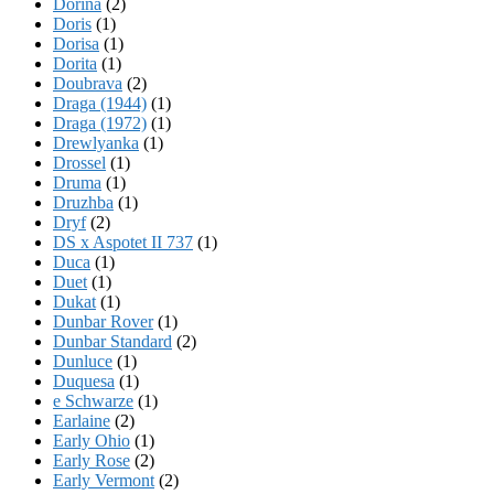
Dorina
(2)
Doris
(1)
Dorisa
(1)
Dorita
(1)
Doubrava
(2)
Draga (1944)
(1)
Draga (1972)
(1)
Drewlyanka
(1)
Drossel
(1)
Druma
(1)
Druzhba
(1)
Dryf
(2)
DS x Aspotet II 737
(1)
Duca
(1)
Duet
(1)
Dukat
(1)
Dunbar Rover
(1)
Dunbar Standard
(2)
Dunluce
(1)
Duquesa
(1)
e Schwarze
(1)
Earlaine
(2)
Early Ohio
(1)
Early Rose
(2)
Early Vermont
(2)