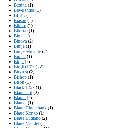
Bettina
(1)
Bevelander
(1)
BF 15
(1)
Biason
(1)
Bihoro
(1)
Bildstar
(1)
Binia
(1)
Binova
(2)
Bintje
(1)
Bintje-Mutante
(2)
Bionta
(1)
Birga
(2)
Birgit (1979)
(2)
Biryuza
(2)
Bishop
(1)
Bison
(1)
Black 1257
(1)
Blanchard
(2)
Blanik
(2)
Blanka
(1)
Blaue Hindelbank
(1)
Blaue Kongo
(1)
Blaue Ludiano
(2)
Blaue Mandel
(1)