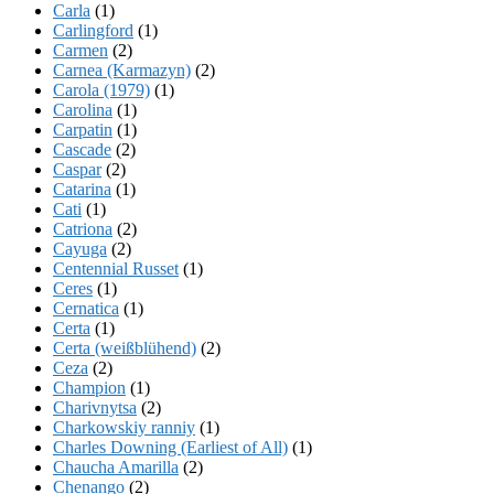
Carla
(1)
Carlingford
(1)
Carmen
(2)
Carnea (Karmazyn)
(2)
Carola (1979)
(1)
Carolina
(1)
Carpatin
(1)
Cascade
(2)
Caspar
(2)
Catarina
(1)
Cati
(1)
Catriona
(2)
Cayuga
(2)
Centennial Russet
(1)
Ceres
(1)
Cernatica
(1)
Certa
(1)
Certa (weißblühend)
(2)
Ceza
(2)
Champion
(1)
Charivnytsa
(2)
Charkowskiy ranniy
(1)
Charles Downing (Earliest of All)
(1)
Chaucha Amarilla
(2)
Chenango
(2)