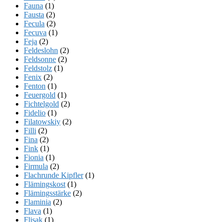
Fauna
(1)
Fausta
(2)
Fecula
(2)
Fecuva
(1)
Feja
(2)
Feldeslohn
(2)
Feldsonne
(2)
Feldstolz
(1)
Fenix
(2)
Fenton
(1)
Feuergold
(1)
Fichtelgold
(2)
Fidelio
(1)
Filatowskiy
(2)
Filli
(2)
Fina
(2)
Fink
(1)
Fionia
(1)
Firmula
(2)
Flachrunde Kipfler
(1)
Flämingskost
(1)
Flämingsstärke
(2)
Flaminia
(2)
Flava
(1)
Flisak
(1)