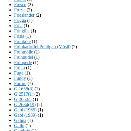
Fresco
(2)
Frezja
(2)
Friesländer
(2)
Frigga
(1)
Frila
(1)
Fringilla
(1)
Frisia
(1)
Frühbote
(1)
Frühkartoffel Prättigau (Müsli)
(2)
Frühmölle
(1)
Frühnudel
(1)
Frühperle
(1)
Früka
(1)
Fuga
(1)
Fundy
(1)
Furore
(1)
G 1658(8)
(1)
G 2517(1)
(2)
G 2660/5
(1)
G 2684(19)
(2)
Gabi (1965)
(1)
Gabi (1989)
(1)
Galina
(1)
Gallo
(1)
Gambria
(1)