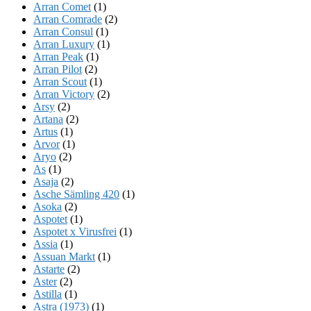
Arran Comet
(1)
Arran Comrade
(2)
Arran Consul
(1)
Arran Luxury
(1)
Arran Peak
(1)
Arran Pilot
(2)
Arran Scout
(1)
Arran Victory
(2)
Arsy
(2)
Artana
(2)
Artus
(1)
Arvor
(1)
Aryo
(2)
As
(1)
Asaja
(2)
Asche Sämling 420
(1)
Asoka
(2)
Aspotet
(1)
Aspotet x Virusfrei
(1)
Assia
(1)
Assuan Markt
(1)
Astarte
(2)
Aster
(2)
Astilla
(1)
Astra (1973)
(1)