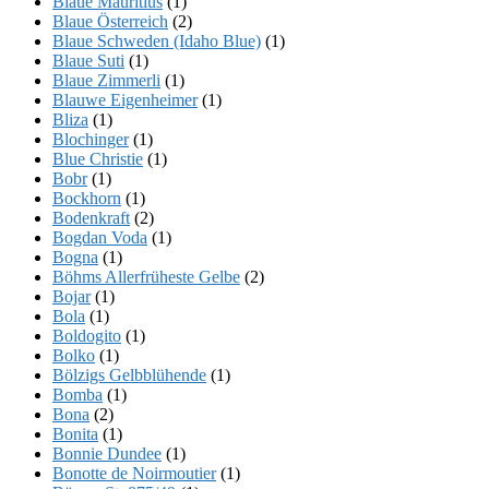
Blaue Mauritius
(1)
Blaue Österreich
(2)
Blaue Schweden (Idaho Blue)
(1)
Blaue Suti
(1)
Blaue Zimmerli
(1)
Blauwe Eigenheimer
(1)
Bliza
(1)
Blochinger
(1)
Blue Christie
(1)
Bobr
(1)
Bockhorn
(1)
Bodenkraft
(2)
Bogdan Voda
(1)
Bogna
(1)
Böhms Allerfrüheste Gelbe
(2)
Bojar
(1)
Bola
(1)
Boldogito
(1)
Bolko
(1)
Bölzigs Gelbblühende
(1)
Bomba
(1)
Bona
(2)
Bonita
(1)
Bonnie Dundee
(1)
Bonotte de Noirmoutier
(1)