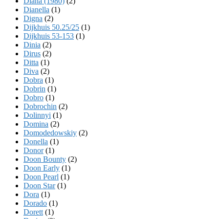
Diana (1980)
(2)
Dianella
(1)
Digna
(2)
Dijkhuis 50.25/25
(1)
Dijkhuis 53-153
(1)
Dinia
(2)
Dirus
(2)
Ditta
(1)
Diva
(2)
Dobra
(1)
Dobrin
(1)
Dobro
(1)
Dobrochin
(2)
Dolinnyi
(1)
Domina
(2)
Domodedowskiy
(2)
Donella
(1)
Donor
(1)
Doon Bounty
(2)
Doon Early
(1)
Doon Pearl
(1)
Doon Star
(1)
Dora
(1)
Dorado
(1)
Dorett
(1)