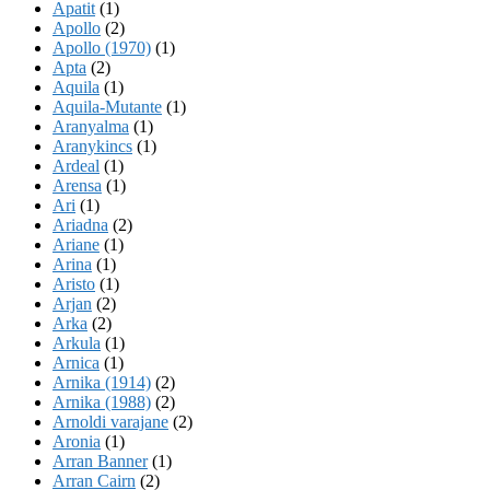
Apatit
(1)
Apollo
(2)
Apollo (1970)
(1)
Apta
(2)
Aquila
(1)
Aquila-Mutante
(1)
Aranyalma
(1)
Aranykincs
(1)
Ardeal
(1)
Arensa
(1)
Ari
(1)
Ariadna
(2)
Ariane
(1)
Arina
(1)
Aristo
(1)
Arjan
(2)
Arka
(2)
Arkula
(1)
Arnica
(1)
Arnika (1914)
(2)
Arnika (1988)
(2)
Arnoldi varajane
(2)
Aronia
(1)
Arran Banner
(1)
Arran Cairn
(2)