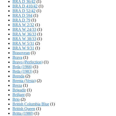
BRA D 36/42
(1)
BRA D 410/42
(1)
BRA D 52/42
(1)
BRA D 594
(1)
BRA D 79
(1)
BRA W 2/32
(1)
BRA W 24/33
(1)
BRA W 36/33
(1)
BRA W 38/33
(1)
BRA W 5/31
(2)
BRA W 9/31
(1)
Brasovean
(1)
Brava
(1)
Bravo (Perfection)
(1)
Brda (1966)
(1)
Brda (1983)
(1)
Brenda
(2)
Brenta (Vesta)
(2)
Breza
(1)
Brigadir
(1)
Briljant
(1)
Brio
(2)
British Columbia Blue
(1)
British Queen
(1)
Britta (1980)
(1)