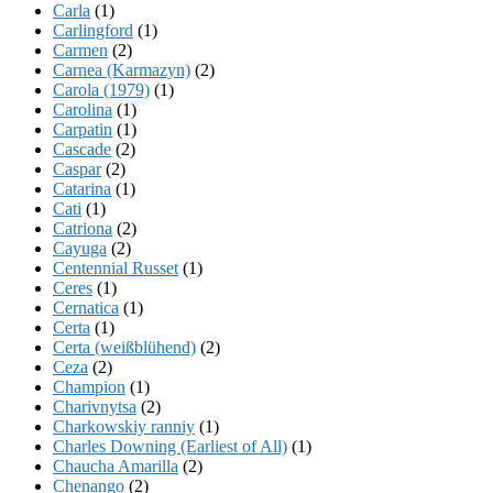
Carla
(1)
Carlingford
(1)
Carmen
(2)
Carnea (Karmazyn)
(2)
Carola (1979)
(1)
Carolina
(1)
Carpatin
(1)
Cascade
(2)
Caspar
(2)
Catarina
(1)
Cati
(1)
Catriona
(2)
Cayuga
(2)
Centennial Russet
(1)
Ceres
(1)
Cernatica
(1)
Certa
(1)
Certa (weißblühend)
(2)
Ceza
(2)
Champion
(1)
Charivnytsa
(2)
Charkowskiy ranniy
(1)
Charles Downing (Earliest of All)
(1)
Chaucha Amarilla
(2)
Chenango
(2)