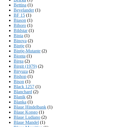
Bettina
(1)
Bevelander
(1)
BF 15
(1)
Biason
(1)
Bihoro
(1)
Bildstar
(1)
Binia
(1)
Binova
(2)
Bintje
(1)
Bintje-Mutante
(2)
Bionta
(1)
Birga
(2)
Birgit (1979)
(2)
Biryuza
(2)
Bishop
(1)
Bison
(1)
Black 1257
(1)
Blanchard
(2)
Blanik
(2)
Blanka
(1)
Blaue Hindelbank
(1)
Blaue Kongo
(1)
Blaue Ludiano
(2)
Blaue Mandel
(1)