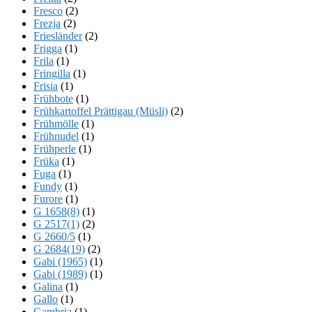
Fresco
(2)
Frezja
(2)
Friesländer
(2)
Frigga
(1)
Frila
(1)
Fringilla
(1)
Frisia
(1)
Frühbote
(1)
Frühkartoffel Prättigau (Müsli)
(2)
Frühmölle
(1)
Frühnudel
(1)
Frühperle
(1)
Früka
(1)
Fuga
(1)
Fundy
(1)
Furore
(1)
G 1658(8)
(1)
G 2517(1)
(2)
G 2660/5
(1)
G 2684(19)
(2)
Gabi (1965)
(1)
Gabi (1989)
(1)
Galina
(1)
Gallo
(1)
Gambria
(1)