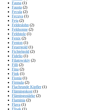
Fauna
(1)
Fausta
(2)
Fecula
(2)
Fecuva
(1)
Feja
(2)
Feldeslohn
(2)
Feldsonne
(2)
Feldstolz
(1)
Fenix
(2)
Fenton
(1)
Feuergold
(1)
Fichtelgold
(2)
Fidelio
(1)
Filatowskiy
(2)
Filli
(2)
Fina
(2)
Fink
(1)
Fionia
(1)
Firmula
(2)
Flachrunde Kipfler
(1)
Flämingskost
(1)
Flämingsstärke
(2)
Flaminia
(2)
Flava
(1)
Flisak
(1)