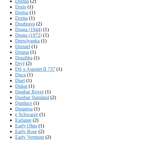
Dorina
(2)
Doris
(1)
Dorisa
(1)
Dorita
(1)
Doubrava
(2)
Draga (1944)
(1)
Draga (1972)
(1)
Drewlyanka
(1)
Drossel
(1)
Druma
(1)
Druzhba
(1)
Dryf
(2)
DS x Aspotet II 737
(1)
Duca
(1)
Duet
(1)
Dukat
(1)
Dunbar Rover
(1)
Dunbar Standard
(2)
Dunluce
(1)
Duquesa
(1)
e Schwarze
(1)
Earlaine
(2)
Early Ohio
(1)
Early Rose
(2)
Early Vermont
(2)