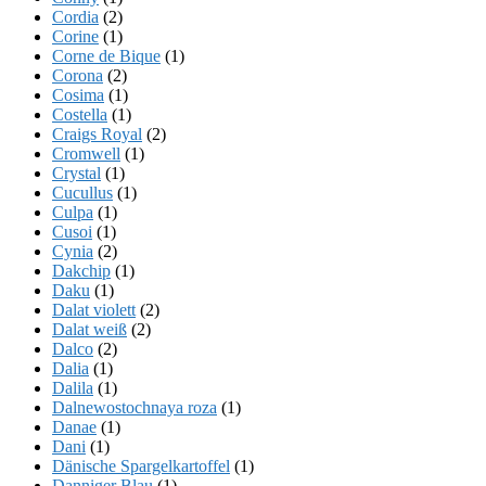
Cordia
(2)
Corine
(1)
Corne de Bique
(1)
Corona
(2)
Cosima
(1)
Costella
(1)
Craigs Royal
(2)
Cromwell
(1)
Crystal
(1)
Cucullus
(1)
Culpa
(1)
Cusoi
(1)
Cynia
(2)
Dakchip
(1)
Daku
(1)
Dalat violett
(2)
Dalat weiß
(2)
Dalco
(2)
Dalia
(1)
Dalila
(1)
Dalnewostochnaya roza
(1)
Danae
(1)
Dani
(1)
Dänische Spargelkartoffel
(1)
Danniger Blau
(1)