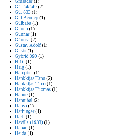
Grusader
(1)
Gü. 54/549
(2)
Gü. 633
(1)
Gul Bennep
(1)
Gülbaba
(1)
Gunda
(1)
Gunnar
(1)
Günosa
(2)
Gustav Adolf
(1)
Gusto
(1)
Gybrid 390
(1)
H 16
(1)
Haig
(1)
Hampton
(1)
Hankkijas Tanu
(2)
Hankkijas Timo
(1)
Hankkijas Tuomas
(1)
Hanne
(1)
Hannibal
(2)
Hansa
(1)
Harbinger
(1)
Harli
(1)
Havilla (1933)
(1)
Heban
(1)
Heida
(1)