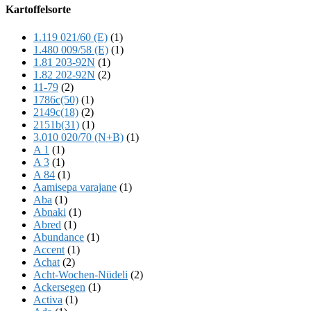
Offscreen
Kartoffelsorte
Content
1.119 021/60 (E)
(1)
1.480 009/58 (E)
(1)
1.81 203-92N
(1)
1.82 202-92N
(2)
11-79
(2)
1786c(50)
(1)
2149c(18)
(2)
2151b(31)
(1)
3.010 020/70 (N+B)
(1)
A 1
(1)
A 3
(1)
A 84
(1)
Aamisepa varajane
(1)
Aba
(1)
Abnaki
(1)
Abred
(1)
Abundance
(1)
Accent
(1)
Achat
(2)
Acht-Wochen-Nüdeli
(2)
Ackersegen
(1)
Activa
(1)