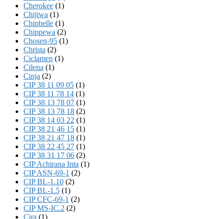
Cherokee
(1)
Chijiwa
(1)
Chipbelle
(1)
Chippewa
(2)
Chosen-95
(1)
Christa
(2)
Ciclamen
(1)
Cilena
(1)
Cinja
(2)
CIP 38 11 09 05
(1)
CIP 38 11 78 14
(1)
CIP 38 13 78 07
(1)
CIP 38 13 78 18
(2)
CIP 38 14 03 22
(1)
CIP 38 21 46 15
(1)
CIP 38 21 47 18
(1)
CIP 38 22 45 27
(1)
CIP 38 31 17 06
(2)
CIP Achirana Inta
(1)
CIP ASN-69-1
(2)
CIP BL-1.10
(2)
CIP BL-1.5
(1)
CIP CFC-69-1
(2)
CIP MS-IC.2
(2)
Cira
(1)