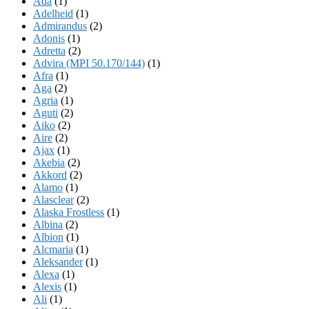
Ada
(1)
Adelheid
(1)
Admirandus
(2)
Adonis
(1)
Adretta
(2)
Advira (MPI 50.170/144)
(1)
Afra
(1)
Aga
(2)
Agria
(1)
Aguti
(2)
Aiko
(2)
Aire
(2)
Ajax
(1)
Akebia
(2)
Akkord
(2)
Alamo
(1)
Alasclear
(2)
Alaska Frostless
(1)
Albina
(2)
Albion
(1)
Alcmaria
(1)
Aleksander
(1)
Alexa
(1)
Alexis
(1)
Ali
(1)