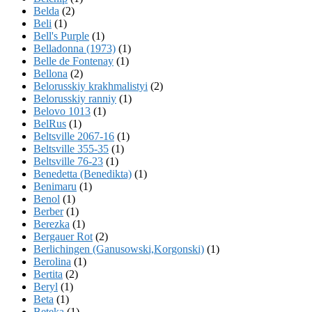
Belda
(2)
Beli
(1)
Bell's Purple
(1)
Belladonna (1973)
(1)
Belle de Fontenay
(1)
Bellona
(2)
Belorusskiy krakhmalistyi
(2)
Belorusskiy ranniy
(1)
Belovo 1013
(1)
BelRus
(1)
Beltsville 2067-16
(1)
Beltsville 355-35
(1)
Beltsville 76-23
(1)
Benedetta (Benedikta)
(1)
Benimaru
(1)
Benol
(1)
Berber
(1)
Berezka
(1)
Bergauer Rot
(2)
Berlichingen (Ganusowski,Korgonski)
(1)
Berolina
(1)
Bertita
(2)
Beryl
(1)
Beta
(1)
Beteka
(1)