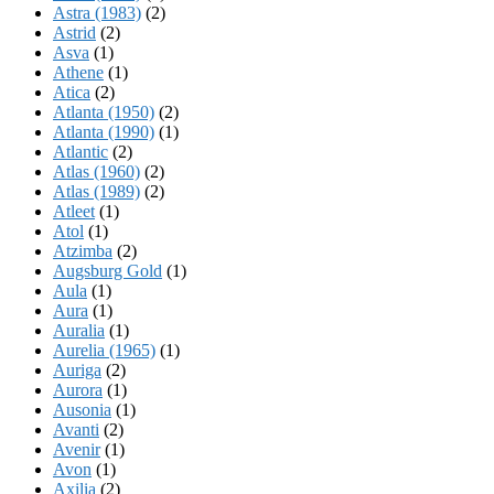
Astra (1983)
(2)
Astrid
(2)
Asva
(1)
Athene
(1)
Atica
(2)
Atlanta (1950)
(2)
Atlanta (1990)
(1)
Atlantic
(2)
Atlas (1960)
(2)
Atlas (1989)
(2)
Atleet
(1)
Atol
(1)
Atzimba
(2)
Augsburg Gold
(1)
Aula
(1)
Aura
(1)
Auralia
(1)
Aurelia (1965)
(1)
Auriga
(2)
Aurora
(1)
Ausonia
(1)
Avanti
(2)
Avenir
(1)
Avon
(1)
Axilia
(2)