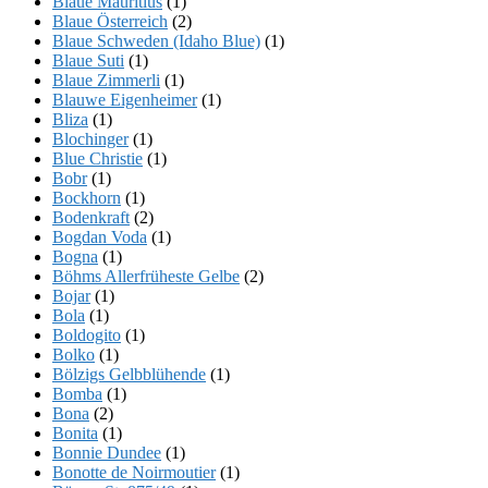
Blaue Mauritius
(1)
Blaue Österreich
(2)
Blaue Schweden (Idaho Blue)
(1)
Blaue Suti
(1)
Blaue Zimmerli
(1)
Blauwe Eigenheimer
(1)
Bliza
(1)
Blochinger
(1)
Blue Christie
(1)
Bobr
(1)
Bockhorn
(1)
Bodenkraft
(2)
Bogdan Voda
(1)
Bogna
(1)
Böhms Allerfrüheste Gelbe
(2)
Bojar
(1)
Bola
(1)
Boldogito
(1)
Bolko
(1)
Bölzigs Gelbblühende
(1)
Bomba
(1)
Bona
(2)
Bonita
(1)
Bonnie Dundee
(1)
Bonotte de Noirmoutier
(1)