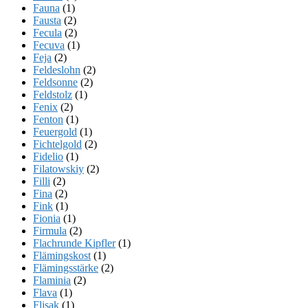
Fauna
(1)
Fausta
(2)
Fecula
(2)
Fecuva
(1)
Feja
(2)
Feldeslohn
(2)
Feldsonne
(2)
Feldstolz
(1)
Fenix
(2)
Fenton
(1)
Feuergold
(1)
Fichtelgold
(2)
Fidelio
(1)
Filatowskiy
(2)
Filli
(2)
Fina
(2)
Fink
(1)
Fionia
(1)
Firmula
(2)
Flachrunde Kipfler
(1)
Flämingskost
(1)
Flämingsstärke
(2)
Flaminia
(2)
Flava
(1)
Flisak
(1)