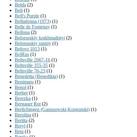
Belda
(2)
Beli
(1)
Bell's Purple
(1)
Belladonna (1973)
(1)
Belle de Fontenay
(1)
Bellona
(2)
Belorusskiy krakhmalistyi
(2)
Belorusskiy ranniy
(1)
Belovo 1013
(1)
BelRus
(1)
Beltsville 2067-16
(1)
Beltsville 355-35
(1)
Beltsville 76-23
(1)
Benedetta (Benedikta)
(1)
Benimaru
(1)
Benol
(1)
Berber
(1)
Berezka
(1)
Bergauer Rot
(2)
Berlichingen (Ganusowski,Korgonski)
(1)
Berolina
(1)
Bertita
(2)
Beryl
(1)
Beta
(1)
Beteka
(1)