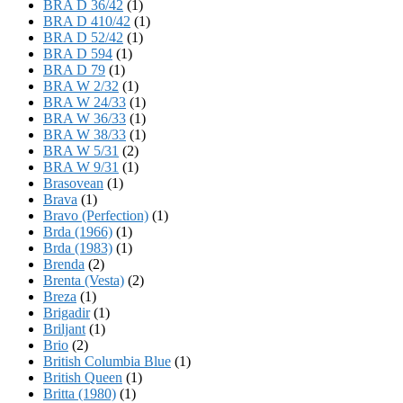
BRA D 36/42
(1)
BRA D 410/42
(1)
BRA D 52/42
(1)
BRA D 594
(1)
BRA D 79
(1)
BRA W 2/32
(1)
BRA W 24/33
(1)
BRA W 36/33
(1)
BRA W 38/33
(1)
BRA W 5/31
(2)
BRA W 9/31
(1)
Brasovean
(1)
Brava
(1)
Bravo (Perfection)
(1)
Brda (1966)
(1)
Brda (1983)
(1)
Brenda
(2)
Brenta (Vesta)
(2)
Breza
(1)
Brigadir
(1)
Briljant
(1)
Brio
(2)
British Columbia Blue
(1)
British Queen
(1)
Britta (1980)
(1)