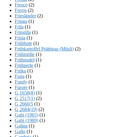
Fresco
(2)
Frezja
(2)
Friesländer
(2)
Frigga
(1)
Frila
(1)
Fringilla
(1)
Frisia
(1)
Frühbote
(1)
Frühkartoffel Prättigau (Müsli)
(2)
Frühmölle
(1)
Frühnudel
(1)
Frühperle
(1)
Früka
(1)
Fuga
(1)
Fundy
(1)
Furore
(1)
G 1658(8)
(1)
G 2517(1)
(2)
G 2660/5
(1)
G 2684(19)
(2)
Gabi (1965)
(1)
Gabi (1989)
(1)
Galina
(1)
Gallo
(1)
Gambria
(1)