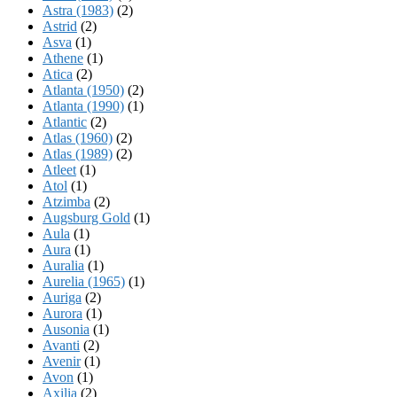
Astra (1983)
(2)
Astrid
(2)
Asva
(1)
Athene
(1)
Atica
(2)
Atlanta (1950)
(2)
Atlanta (1990)
(1)
Atlantic
(2)
Atlas (1960)
(2)
Atlas (1989)
(2)
Atleet
(1)
Atol
(1)
Atzimba
(2)
Augsburg Gold
(1)
Aula
(1)
Aura
(1)
Auralia
(1)
Aurelia (1965)
(1)
Auriga
(2)
Aurora
(1)
Ausonia
(1)
Avanti
(2)
Avenir
(1)
Avon
(1)
Axilia
(2)