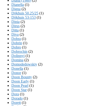
Diana (1980)
(2)
Dianella
(1)
Digna
(2)
Dijkhuis 50.25/25
(1)
Dijkhuis 53-153
(1)
Dinia
(2)
Dirus
(2)
Ditta
(1)
Diva
(2)
Dobra
(1)
Dobrin
(1)
Dobro
(1)
Dobrochin
(2)
Dolinnyi
(1)
Domina
(2)
Domodedowskiy
(2)
Donella
(1)
Donor
(1)
Doon Bounty
(2)
Doon Early
(1)
Doon Pearl
(1)
Doon Star
(1)
Dora
(1)
Dorado
(1)
Dorett
(1)