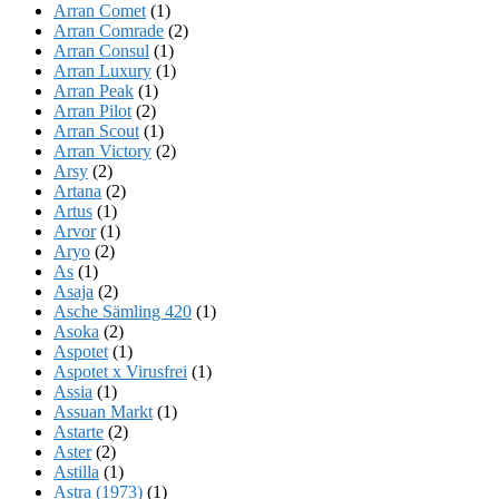
Arran Comet
(1)
Arran Comrade
(2)
Arran Consul
(1)
Arran Luxury
(1)
Arran Peak
(1)
Arran Pilot
(2)
Arran Scout
(1)
Arran Victory
(2)
Arsy
(2)
Artana
(2)
Artus
(1)
Arvor
(1)
Aryo
(2)
As
(1)
Asaja
(2)
Asche Sämling 420
(1)
Asoka
(2)
Aspotet
(1)
Aspotet x Virusfrei
(1)
Assia
(1)
Assuan Markt
(1)
Astarte
(2)
Aster
(2)
Astilla
(1)
Astra (1973)
(1)