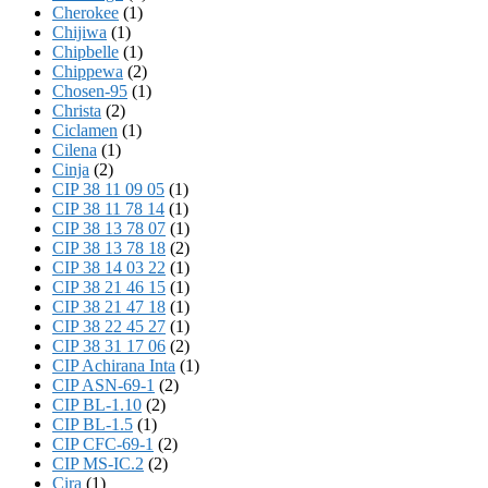
Cherokee
(1)
Chijiwa
(1)
Chipbelle
(1)
Chippewa
(2)
Chosen-95
(1)
Christa
(2)
Ciclamen
(1)
Cilena
(1)
Cinja
(2)
CIP 38 11 09 05
(1)
CIP 38 11 78 14
(1)
CIP 38 13 78 07
(1)
CIP 38 13 78 18
(2)
CIP 38 14 03 22
(1)
CIP 38 21 46 15
(1)
CIP 38 21 47 18
(1)
CIP 38 22 45 27
(1)
CIP 38 31 17 06
(2)
CIP Achirana Inta
(1)
CIP ASN-69-1
(2)
CIP BL-1.10
(2)
CIP BL-1.5
(1)
CIP CFC-69-1
(2)
CIP MS-IC.2
(2)
Cira
(1)