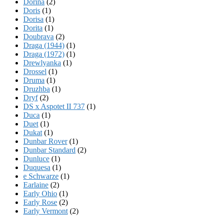
Dorina
(2)
Doris
(1)
Dorisa
(1)
Dorita
(1)
Doubrava
(2)
Draga (1944)
(1)
Draga (1972)
(1)
Drewlyanka
(1)
Drossel
(1)
Druma
(1)
Druzhba
(1)
Dryf
(2)
DS x Aspotet II 737
(1)
Duca
(1)
Duet
(1)
Dukat
(1)
Dunbar Rover
(1)
Dunbar Standard
(2)
Dunluce
(1)
Duquesa
(1)
e Schwarze
(1)
Earlaine
(2)
Early Ohio
(1)
Early Rose
(2)
Early Vermont
(2)