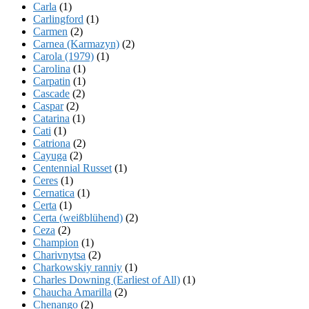
Carla
(1)
Carlingford
(1)
Carmen
(2)
Carnea (Karmazyn)
(2)
Carola (1979)
(1)
Carolina
(1)
Carpatin
(1)
Cascade
(2)
Caspar
(2)
Catarina
(1)
Cati
(1)
Catriona
(2)
Cayuga
(2)
Centennial Russet
(1)
Ceres
(1)
Cernatica
(1)
Certa
(1)
Certa (weißblühend)
(2)
Ceza
(2)
Champion
(1)
Charivnytsa
(2)
Charkowskiy ranniy
(1)
Charles Downing (Earliest of All)
(1)
Chaucha Amarilla
(2)
Chenango
(2)