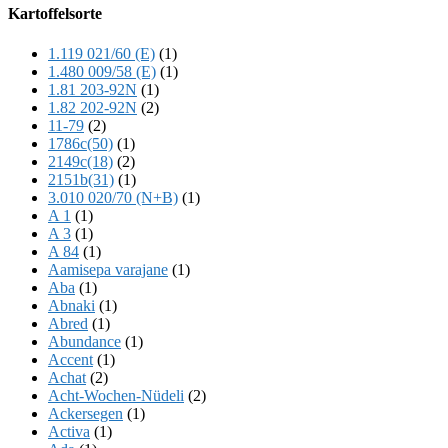
Offscreen
Kartoffelsorte
Content
1.119 021/60 (E)
(1)
1.480 009/58 (E)
(1)
1.81 203-92N
(1)
1.82 202-92N
(2)
11-79
(2)
1786c(50)
(1)
2149c(18)
(2)
2151b(31)
(1)
3.010 020/70 (N+B)
(1)
A 1
(1)
A 3
(1)
A 84
(1)
Aamisepa varajane
(1)
Aba
(1)
Abnaki
(1)
Abred
(1)
Abundance
(1)
Accent
(1)
Achat
(2)
Acht-Wochen-Nüdeli
(2)
Ackersegen
(1)
Activa
(1)