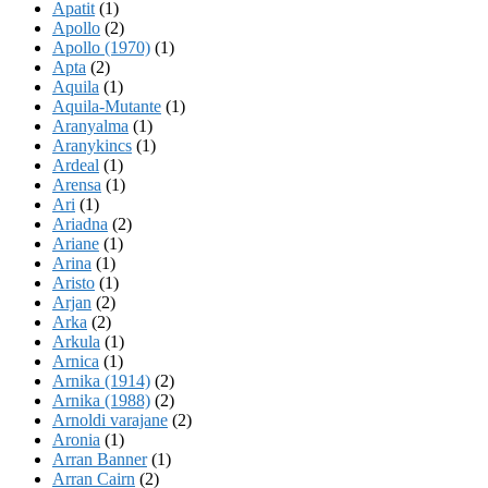
Apatit
(1)
Apollo
(2)
Apollo (1970)
(1)
Apta
(2)
Aquila
(1)
Aquila-Mutante
(1)
Aranyalma
(1)
Aranykincs
(1)
Ardeal
(1)
Arensa
(1)
Ari
(1)
Ariadna
(2)
Ariane
(1)
Arina
(1)
Aristo
(1)
Arjan
(2)
Arka
(2)
Arkula
(1)
Arnica
(1)
Arnika (1914)
(2)
Arnika (1988)
(2)
Arnoldi varajane
(2)
Aronia
(1)
Arran Banner
(1)
Arran Cairn
(2)