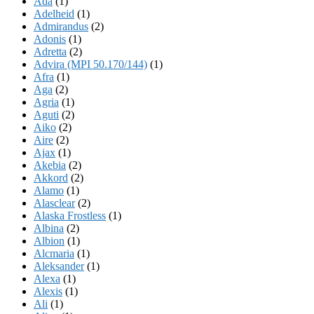
Ada
(1)
Adelheid
(1)
Admirandus
(2)
Adonis
(1)
Adretta
(2)
Advira (MPI 50.170/144)
(1)
Afra
(1)
Aga
(2)
Agria
(1)
Aguti
(2)
Aiko
(2)
Aire
(2)
Ajax
(1)
Akebia
(2)
Akkord
(2)
Alamo
(1)
Alasclear
(2)
Alaska Frostless
(1)
Albina
(2)
Albion
(1)
Alcmaria
(1)
Aleksander
(1)
Alexa
(1)
Alexis
(1)
Ali
(1)