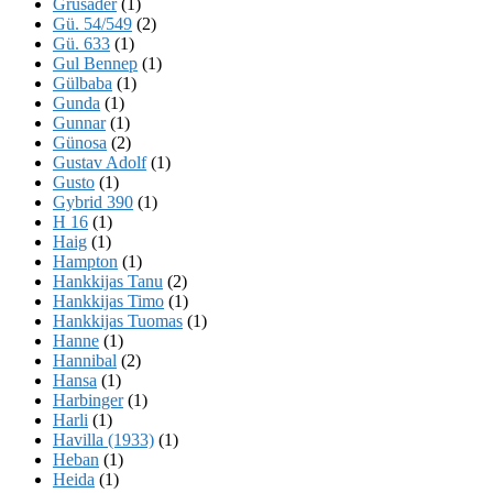
Grusader
(1)
Gü. 54/549
(2)
Gü. 633
(1)
Gul Bennep
(1)
Gülbaba
(1)
Gunda
(1)
Gunnar
(1)
Günosa
(2)
Gustav Adolf
(1)
Gusto
(1)
Gybrid 390
(1)
H 16
(1)
Haig
(1)
Hampton
(1)
Hankkijas Tanu
(2)
Hankkijas Timo
(1)
Hankkijas Tuomas
(1)
Hanne
(1)
Hannibal
(2)
Hansa
(1)
Harbinger
(1)
Harli
(1)
Havilla (1933)
(1)
Heban
(1)
Heida
(1)