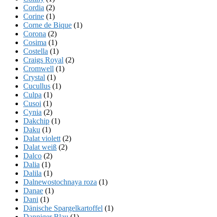
Cordia
(2)
Corine
(1)
Corne de Bique
(1)
Corona
(2)
Cosima
(1)
Costella
(1)
Craigs Royal
(2)
Cromwell
(1)
Crystal
(1)
Cucullus
(1)
Culpa
(1)
Cusoi
(1)
Cynia
(2)
Dakchip
(1)
Daku
(1)
Dalat violett
(2)
Dalat weiß
(2)
Dalco
(2)
Dalia
(1)
Dalila
(1)
Dalnewostochnaya roza
(1)
Danae
(1)
Dani
(1)
Dänische Spargelkartoffel
(1)
Danniger Blau
(1)