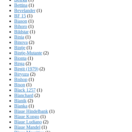
Bettina
(1)
Bevelander
(1)
BF 15
(1)
Biason
(1)
Bihoro
(1)
Bildstar
(1)
Binia
(1)
Binova
(2)
Bintje
(1)
Bintje-Mutante
(2)
Bionta
(1)
Birga
(2)
Birgit (1979)
(2)
Biryuza
(2)
Bishop
(1)
Bison
(1)
Black 1257
(1)
Blanchard
(2)
Blanik
(2)
Blanka
(1)
Blaue Hindelbank
(1)
Blaue Kongo
(1)
Blaue Ludiano
(2)
Blaue Mandel
(1)