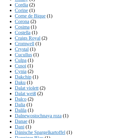
Cordia
(2)
Corine
(1)
Corne de Bique
(1)
Corona
(2)
Cosima
(1)
Costella
(1)
Craigs Royal
(2)
Cromwell
(1)
Crystal
(1)
Cucullus
(1)
Culpa
(1)
Cusoi
(1)
Cynia
(2)
Dakchip
(1)
Daku
(1)
Dalat violett
(2)
Dalat weiß
(2)
Dalco
(2)
Dalia
(1)
Dalila
(1)
Dalnewostochnaya roza
(1)
Danae
(1)
Dani
(1)
Dänische Spargelkartoffel
(1)
Danniger Blau
(1)