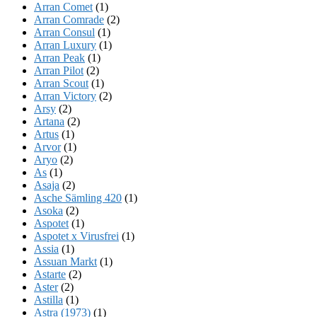
Arran Comet
(1)
Arran Comrade
(2)
Arran Consul
(1)
Arran Luxury
(1)
Arran Peak
(1)
Arran Pilot
(2)
Arran Scout
(1)
Arran Victory
(2)
Arsy
(2)
Artana
(2)
Artus
(1)
Arvor
(1)
Aryo
(2)
As
(1)
Asaja
(2)
Asche Sämling 420
(1)
Asoka
(2)
Aspotet
(1)
Aspotet x Virusfrei
(1)
Assia
(1)
Assuan Markt
(1)
Astarte
(2)
Aster
(2)
Astilla
(1)
Astra (1973)
(1)