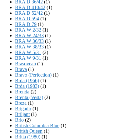
BRA D 36/42
(1)
BRA D 410/42
(1)
BRA D 52/42
(1)
BRA D 594
(1)
BRA D 79
(1)
BRA W 2/32
(1)
BRA W 24/33
(1)
BRA W 36/33
(1)
BRA W 38/33
(1)
BRA W 5/31
(2)
BRA W 9/31
(1)
Brasovean
(1)
Brava
(1)
Bravo (Perfection)
(1)
Brda (1966)
(1)
Brda (1983)
(1)
Brenda
(2)
Brenta (Vesta)
(2)
Breza
(1)
Brigadir
(1)
Briljant
(1)
Brio
(2)
British Columbia Blue
(1)
British Queen
(1)
Britta (1980)
(1)