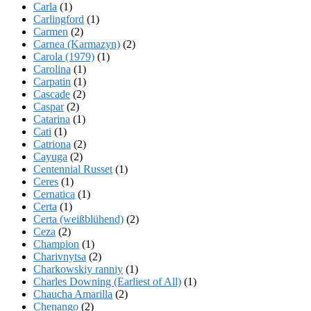
Carla
(1)
Carlingford
(1)
Carmen
(2)
Carnea (Karmazyn)
(2)
Carola (1979)
(1)
Carolina
(1)
Carpatin
(1)
Cascade
(2)
Caspar
(2)
Catarina
(1)
Cati
(1)
Catriona
(2)
Cayuga
(2)
Centennial Russet
(1)
Ceres
(1)
Cernatica
(1)
Certa
(1)
Certa (weißblühend)
(2)
Ceza
(2)
Champion
(1)
Charivnytsa
(2)
Charkowskiy ranniy
(1)
Charles Downing (Earliest of All)
(1)
Chaucha Amarilla
(2)
Chenango
(2)