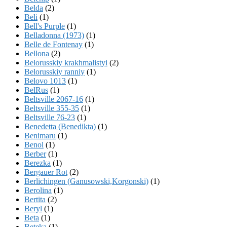
Belda
(2)
Beli
(1)
Bell's Purple
(1)
Belladonna (1973)
(1)
Belle de Fontenay
(1)
Bellona
(2)
Belorusskiy krakhmalistyi
(2)
Belorusskiy ranniy
(1)
Belovo 1013
(1)
BelRus
(1)
Beltsville 2067-16
(1)
Beltsville 355-35
(1)
Beltsville 76-23
(1)
Benedetta (Benedikta)
(1)
Benimaru
(1)
Benol
(1)
Berber
(1)
Berezka
(1)
Bergauer Rot
(2)
Berlichingen (Ganusowski,Korgonski)
(1)
Berolina
(1)
Bertita
(2)
Beryl
(1)
Beta
(1)
Beteka
(1)