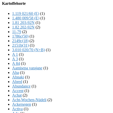
Offscreen
Kartoffelsorte
Content
1.119 021/60 (E)
(1)
1.480 009/58 (E)
(1)
1.81 203-92N
(1)
1.82 202-92N
(2)
11-79
(2)
1786c(50)
(1)
2149c(18)
(2)
2151b(31)
(1)
3.010 020/70 (N+B)
(1)
A 1
(1)
A 3
(1)
A 84
(1)
Aamisepa varajane
(1)
Aba
(1)
Abnaki
(1)
Abred
(1)
Abundance
(1)
Accent
(1)
Achat
(2)
Acht-Wochen-Nüdeli
(2)
Ackersegen
(1)
Activa
(1)