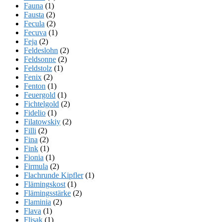
Fauna
(1)
Fausta
(2)
Fecula
(2)
Fecuva
(1)
Feja
(2)
Feldeslohn
(2)
Feldsonne
(2)
Feldstolz
(1)
Fenix
(2)
Fenton
(1)
Feuergold
(1)
Fichtelgold
(2)
Fidelio
(1)
Filatowskiy
(2)
Filli
(2)
Fina
(2)
Fink
(1)
Fionia
(1)
Firmula
(2)
Flachrunde Kipfler
(1)
Flämingskost
(1)
Flämingsstärke
(2)
Flaminia
(2)
Flava
(1)
Flisak
(1)