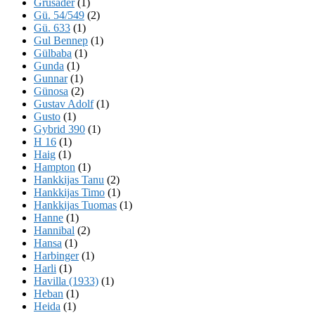
Grusader
(1)
Gü. 54/549
(2)
Gü. 633
(1)
Gul Bennep
(1)
Gülbaba
(1)
Gunda
(1)
Gunnar
(1)
Günosa
(2)
Gustav Adolf
(1)
Gusto
(1)
Gybrid 390
(1)
H 16
(1)
Haig
(1)
Hampton
(1)
Hankkijas Tanu
(2)
Hankkijas Timo
(1)
Hankkijas Tuomas
(1)
Hanne
(1)
Hannibal
(2)
Hansa
(1)
Harbinger
(1)
Harli
(1)
Havilla (1933)
(1)
Heban
(1)
Heida
(1)