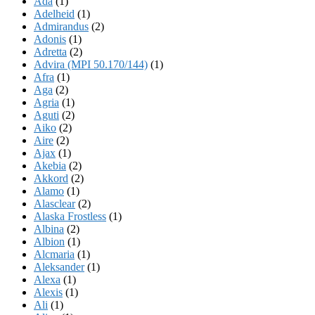
Ada
(1)
Adelheid
(1)
Admirandus
(2)
Adonis
(1)
Adretta
(2)
Advira (MPI 50.170/144)
(1)
Afra
(1)
Aga
(2)
Agria
(1)
Aguti
(2)
Aiko
(2)
Aire
(2)
Ajax
(1)
Akebia
(2)
Akkord
(2)
Alamo
(1)
Alasclear
(2)
Alaska Frostless
(1)
Albina
(2)
Albion
(1)
Alcmaria
(1)
Aleksander
(1)
Alexa
(1)
Alexis
(1)
Ali
(1)