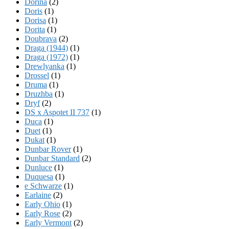
Dorina
(2)
Doris
(1)
Dorisa
(1)
Dorita
(1)
Doubrava
(2)
Draga (1944)
(1)
Draga (1972)
(1)
Drewlyanka
(1)
Drossel
(1)
Druma
(1)
Druzhba
(1)
Dryf
(2)
DS x Aspotet II 737
(1)
Duca
(1)
Duet
(1)
Dukat
(1)
Dunbar Rover
(1)
Dunbar Standard
(2)
Dunluce
(1)
Duquesa
(1)
e Schwarze
(1)
Earlaine
(2)
Early Ohio
(1)
Early Rose
(2)
Early Vermont
(2)