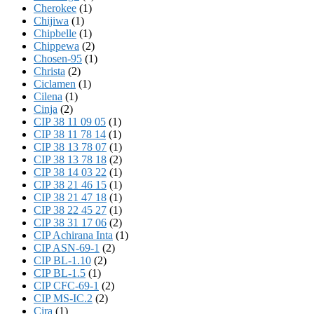
Cherokee
(1)
Chijiwa
(1)
Chipbelle
(1)
Chippewa
(2)
Chosen-95
(1)
Christa
(2)
Ciclamen
(1)
Cilena
(1)
Cinja
(2)
CIP 38 11 09 05
(1)
CIP 38 11 78 14
(1)
CIP 38 13 78 07
(1)
CIP 38 13 78 18
(2)
CIP 38 14 03 22
(1)
CIP 38 21 46 15
(1)
CIP 38 21 47 18
(1)
CIP 38 22 45 27
(1)
CIP 38 31 17 06
(2)
CIP Achirana Inta
(1)
CIP ASN-69-1
(2)
CIP BL-1.10
(2)
CIP BL-1.5
(1)
CIP CFC-69-1
(2)
CIP MS-IC.2
(2)
Cira
(1)