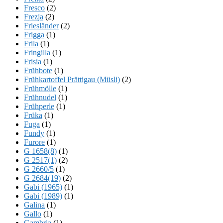
Fresco
(2)
Frezja
(2)
Friesländer
(2)
Frigga
(1)
Frila
(1)
Fringilla
(1)
Frisia
(1)
Frühbote
(1)
Frühkartoffel Prättigau (Müsli)
(2)
Frühmölle
(1)
Frühnudel
(1)
Frühperle
(1)
Früka
(1)
Fuga
(1)
Fundy
(1)
Furore
(1)
G 1658(8)
(1)
G 2517(1)
(2)
G 2660/5
(1)
G 2684(19)
(2)
Gabi (1965)
(1)
Gabi (1989)
(1)
Galina
(1)
Gallo
(1)
Gambria
(1)