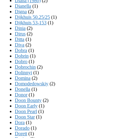
Diana (1980)
(2)
Dianella
(1)
Digna
(2)
Dijkhuis 50.25/25
(1)
Dijkhuis 53-153
(1)
Dinia
(2)
Dirus
(2)
Ditta
(1)
Diva
(2)
Dobra
(1)
Dobrin
(1)
Dobro
(1)
Dobrochin
(2)
Dolinnyi
(1)
Domina
(2)
Domodedowskiy
(2)
Donella
(1)
Donor
(1)
Doon Bounty
(2)
Doon Early
(1)
Doon Pearl
(1)
Doon Star
(1)
Dora
(1)
Dorado
(1)
Dorett
(1)