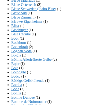
Blaue Mauritius
(1)
Blaue Österreich
(2)
Blaue Schweden (Idaho Blue)
(1)
Blaue Suti
(1)
Blaue Zimmerli
(1)
Blauwe Eigenheimer
(1)
Bliza
(1)
Blochinger
(1)
Blue Christie
(1)
Bobr
(1)
Bockhorn
(1)
Bodenkraft
(2)
Bogdan Voda
(1)
Bogna
(1)
Böhms Allerfrüheste Gelbe
(2)
Bojar
(1)
Bola
(1)
Boldogito
(1)
Bolko
(1)
Bölzigs Gelbblühende
(1)
Bomba
(1)
Bona
(2)
Bonita
(1)
Bonnie Dundee
(1)
Bonotte de Noirmoutier
(1)