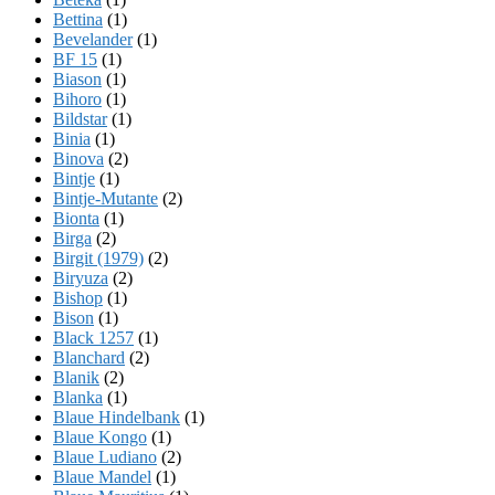
Bettina
(1)
Bevelander
(1)
BF 15
(1)
Biason
(1)
Bihoro
(1)
Bildstar
(1)
Binia
(1)
Binova
(2)
Bintje
(1)
Bintje-Mutante
(2)
Bionta
(1)
Birga
(2)
Birgit (1979)
(2)
Biryuza
(2)
Bishop
(1)
Bison
(1)
Black 1257
(1)
Blanchard
(2)
Blanik
(2)
Blanka
(1)
Blaue Hindelbank
(1)
Blaue Kongo
(1)
Blaue Ludiano
(2)
Blaue Mandel
(1)