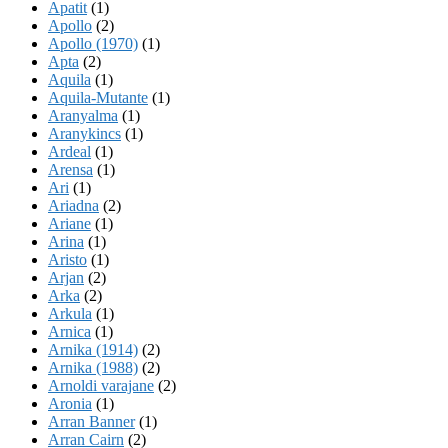
Apatit
(1)
Apollo
(2)
Apollo (1970)
(1)
Apta
(2)
Aquila
(1)
Aquila-Mutante
(1)
Aranyalma
(1)
Aranykincs
(1)
Ardeal
(1)
Arensa
(1)
Ari
(1)
Ariadna
(2)
Ariane
(1)
Arina
(1)
Aristo
(1)
Arjan
(2)
Arka
(2)
Arkula
(1)
Arnica
(1)
Arnika (1914)
(2)
Arnika (1988)
(2)
Arnoldi varajane
(2)
Aronia
(1)
Arran Banner
(1)
Arran Cairn
(2)