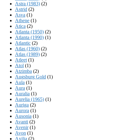
Astra (1983)
(2)
Astrid
(2)
Asva
(1)
Athene
(1)
Atica
(2)
Atlanta (1950)
(2)
Atlanta (1990)
(1)
Atlantic
(2)
Atlas (1960)
(2)
Atlas (1989)
(2)
Atleet
(1)
Atol
(1)
Atzimba
(2)
Augsburg Gold
(1)
Aula
(1)
Aura
(1)
Auralia
(1)
Aurelia (1965)
(1)
Auriga
(2)
Aurora
(1)
Ausonia
(1)
Avanti
(2)
Avenir
(1)
Avon
(1)
Axilia
(2)