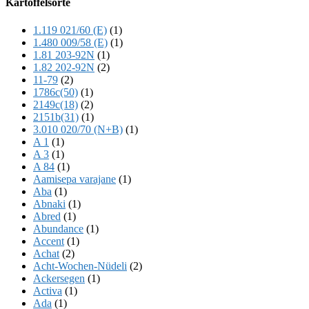
Kartoffelsorte
Content
1.119 021/60 (E)
(1)
1.480 009/58 (E)
(1)
1.81 203-92N
(1)
1.82 202-92N
(2)
11-79
(2)
1786c(50)
(1)
2149c(18)
(2)
2151b(31)
(1)
3.010 020/70 (N+B)
(1)
A 1
(1)
A 3
(1)
A 84
(1)
Aamisepa varajane
(1)
Aba
(1)
Abnaki
(1)
Abred
(1)
Abundance
(1)
Accent
(1)
Achat
(2)
Acht-Wochen-Nüdeli
(2)
Ackersegen
(1)
Activa
(1)
Ada
(1)