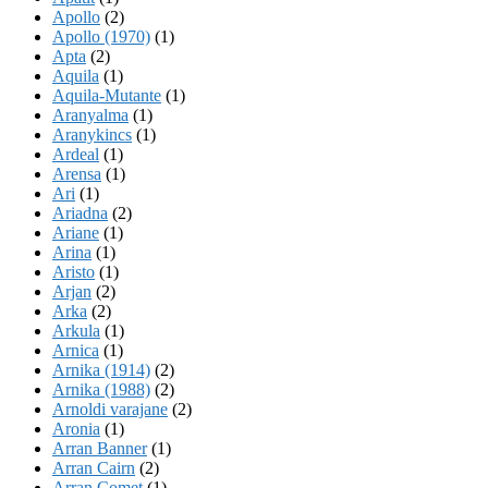
Apollo
(2)
Apollo (1970)
(1)
Apta
(2)
Aquila
(1)
Aquila-Mutante
(1)
Aranyalma
(1)
Aranykincs
(1)
Ardeal
(1)
Arensa
(1)
Ari
(1)
Ariadna
(2)
Ariane
(1)
Arina
(1)
Aristo
(1)
Arjan
(2)
Arka
(2)
Arkula
(1)
Arnica
(1)
Arnika (1914)
(2)
Arnika (1988)
(2)
Arnoldi varajane
(2)
Aronia
(1)
Arran Banner
(1)
Arran Cairn
(2)
Arran Comet
(1)