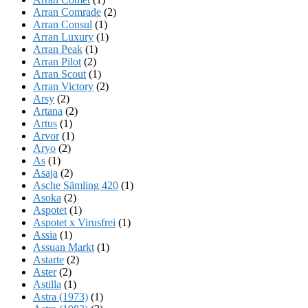
Arran Comrade
(2)
Arran Consul
(1)
Arran Luxury
(1)
Arran Peak
(1)
Arran Pilot
(2)
Arran Scout
(1)
Arran Victory
(2)
Arsy
(2)
Artana
(2)
Artus
(1)
Arvor
(1)
Aryo
(2)
As
(1)
Asaja
(2)
Asche Sämling 420
(1)
Asoka
(2)
Aspotet
(1)
Aspotet x Virusfrei
(1)
Assia
(1)
Assuan Markt
(1)
Astarte
(2)
Aster
(2)
Astilla
(1)
Astra (1973)
(1)