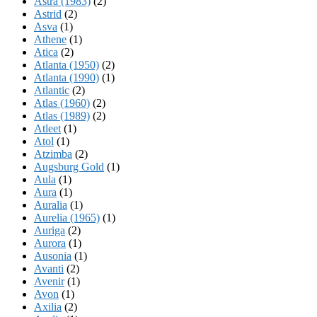
Astra (1983)
(2)
Astrid
(2)
Asva
(1)
Athene
(1)
Atica
(2)
Atlanta (1950)
(2)
Atlanta (1990)
(1)
Atlantic
(2)
Atlas (1960)
(2)
Atlas (1989)
(2)
Atleet
(1)
Atol
(1)
Atzimba
(2)
Augsburg Gold
(1)
Aula
(1)
Aura
(1)
Auralia
(1)
Aurelia (1965)
(1)
Auriga
(2)
Aurora
(1)
Ausonia
(1)
Avanti
(2)
Avenir
(1)
Avon
(1)
Axilia
(2)