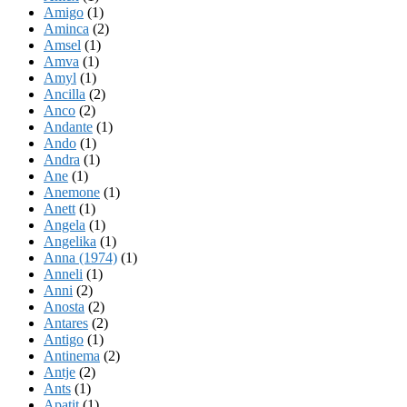
Amigo
(1)
Aminca
(2)
Amsel
(1)
Amva
(1)
Amyl
(1)
Ancilla
(2)
Anco
(2)
Andante
(1)
Ando
(1)
Andra
(1)
Ane
(1)
Anemone
(1)
Anett
(1)
Angela
(1)
Angelika
(1)
Anna (1974)
(1)
Anneli
(1)
Anni
(2)
Anosta
(2)
Antares
(2)
Antigo
(1)
Antinema
(2)
Antje
(2)
Ants
(1)
Apatit
(1)