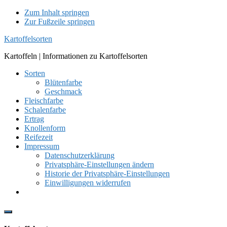
Zum Inhalt springen
Zur Fußzeile springen
Kartoffelsorten
Kartoffeln | Informationen zu Kartoffelsorten
Sorten
Blütenfarbe
Geschmack
Fleischfarbe
Schalenfarbe
Ertrag
Knollenform
Reifezeit
Impressum
Datenschutzerklärung
Privatsphäre-Einstellungen ändern
Historie der Privatsphäre-Einstellungen
Einwilligungen widerrufen
Show
Offscreen