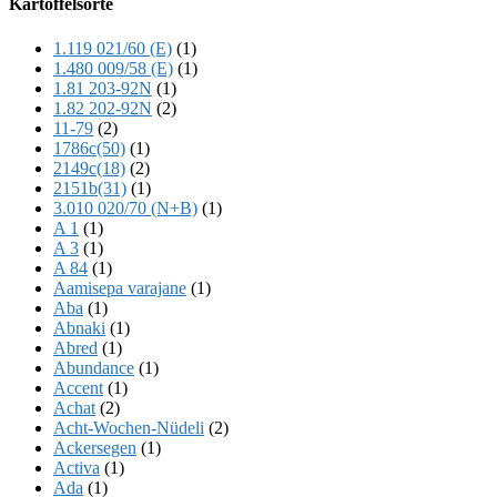
Kartoffelsorte
Content
1.119 021/60 (E)
(1)
1.480 009/58 (E)
(1)
1.81 203-92N
(1)
1.82 202-92N
(2)
11-79
(2)
1786c(50)
(1)
2149c(18)
(2)
2151b(31)
(1)
3.010 020/70 (N+B)
(1)
A 1
(1)
A 3
(1)
A 84
(1)
Aamisepa varajane
(1)
Aba
(1)
Abnaki
(1)
Abred
(1)
Abundance
(1)
Accent
(1)
Achat
(2)
Acht-Wochen-Nüdeli
(2)
Ackersegen
(1)
Activa
(1)
Ada
(1)