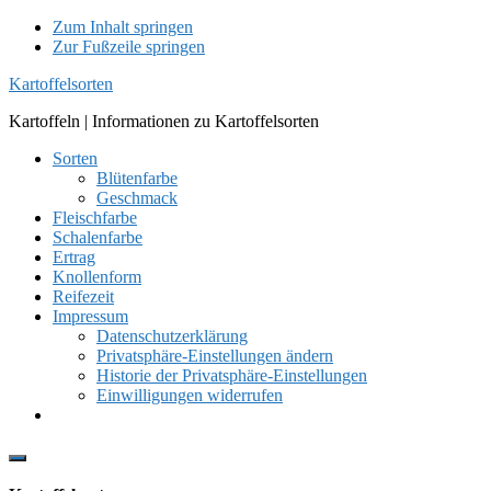
Zum Inhalt springen
Zur Fußzeile springen
Kartoffelsorten
Kartoffeln | Informationen zu Kartoffelsorten
Sorten
Blütenfarbe
Geschmack
Fleischfarbe
Schalenfarbe
Ertrag
Knollenform
Reifezeit
Impressum
Datenschutzerklärung
Privatsphäre-Einstellungen ändern
Historie der Privatsphäre-Einstellungen
Einwilligungen widerrufen
Show
Offscreen