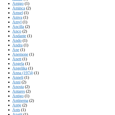
Amigo
(1)
Aminca
(2)
Amsel
(1)
Amva
(1)
Amyl
(1)
Ancilla
(2)
Anco
(2)
Andante
(1)
Ando
(1)
Andra
(1)
Ane
(1)
Anemone
(1)
Anett
(1)
Angela
(1)
Angelika
(1)
Anna (1974)
(1)
Anneli
(1)
Anni
(2)
Anosta
(2)
Antares
(2)
Antigo
(1)
Antinema
(2)
Antje
(2)
Ants
(1)
Apatit
(1)