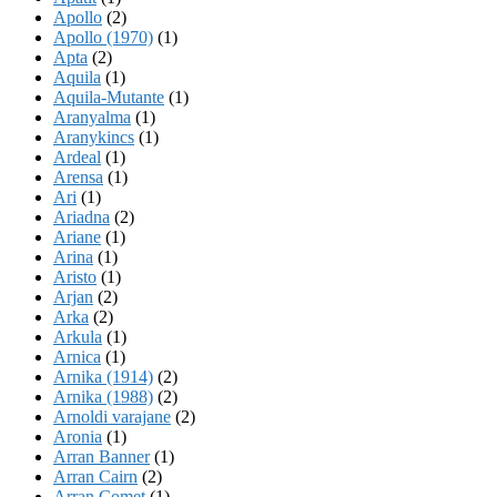
Apollo
(2)
Apollo (1970)
(1)
Apta
(2)
Aquila
(1)
Aquila-Mutante
(1)
Aranyalma
(1)
Aranykincs
(1)
Ardeal
(1)
Arensa
(1)
Ari
(1)
Ariadna
(2)
Ariane
(1)
Arina
(1)
Aristo
(1)
Arjan
(2)
Arka
(2)
Arkula
(1)
Arnica
(1)
Arnika (1914)
(2)
Arnika (1988)
(2)
Arnoldi varajane
(2)
Aronia
(1)
Arran Banner
(1)
Arran Cairn
(2)
Arran Comet
(1)