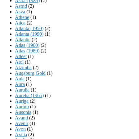
Astra (1983)
(2)
Astrid
(2)
Asva
(1)
Athene
(1)
Atica
(2)
Atlanta (1950)
(2)
Atlanta (1990)
(1)
Atlantic
(2)
Atlas (1960)
(2)
Atlas (1989)
(2)
Atleet
(1)
Atol
(1)
Atzimba
(2)
Augsburg Gold
(1)
Aula
(1)
Aura
(1)
Auralia
(1)
Aurelia (1965)
(1)
Auriga
(2)
Aurora
(1)
Ausonia
(1)
Avanti
(2)
Avenir
(1)
Avon
(1)
Axilia
(2)