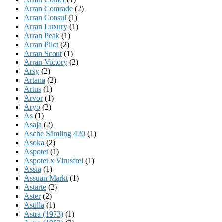
Arran Comrade
(2)
Arran Consul
(1)
Arran Luxury
(1)
Arran Peak
(1)
Arran Pilot
(2)
Arran Scout
(1)
Arran Victory
(2)
Arsy
(2)
Artana
(2)
Artus
(1)
Arvor
(1)
Aryo
(2)
As
(1)
Asaja
(2)
Asche Sämling 420
(1)
Asoka
(2)
Aspotet
(1)
Aspotet x Virusfrei
(1)
Assia
(1)
Assuan Markt
(1)
Astarte
(2)
Aster
(2)
Astilla
(1)
Astra (1973)
(1)