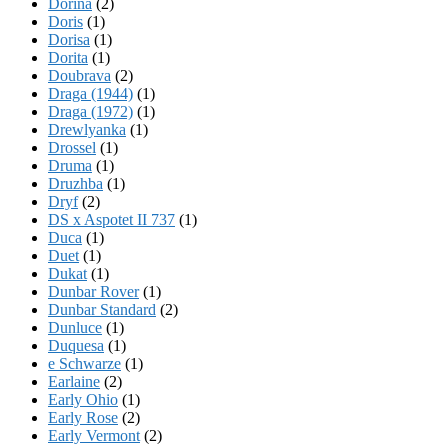
Dorina
(2)
Doris
(1)
Dorisa
(1)
Dorita
(1)
Doubrava
(2)
Draga (1944)
(1)
Draga (1972)
(1)
Drewlyanka
(1)
Drossel
(1)
Druma
(1)
Druzhba
(1)
Dryf
(2)
DS x Aspotet II 737
(1)
Duca
(1)
Duet
(1)
Dukat
(1)
Dunbar Rover
(1)
Dunbar Standard
(2)
Dunluce
(1)
Duquesa
(1)
e Schwarze
(1)
Earlaine
(2)
Early Ohio
(1)
Early Rose
(2)
Early Vermont
(2)