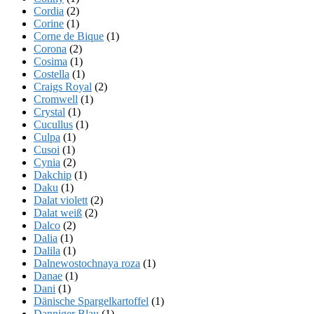
Cordia
(2)
Corine
(1)
Corne de Bique
(1)
Corona
(2)
Cosima
(1)
Costella
(1)
Craigs Royal
(2)
Cromwell
(1)
Crystal
(1)
Cucullus
(1)
Culpa
(1)
Cusoi
(1)
Cynia
(2)
Dakchip
(1)
Daku
(1)
Dalat violett
(2)
Dalat weiß
(2)
Dalco
(2)
Dalia
(1)
Dalila
(1)
Dalnewostochnaya roza
(1)
Danae
(1)
Dani
(1)
Dänische Spargelkartoffel
(1)
Danniger Blau
(1)