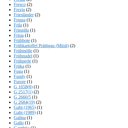
Fresco
(2)
Frezja
(2)
Friesländer
(2)
Frigga
(1)
Frila
(1)
Fringilla
(1)
Frisia
(1)
Frühbote
(1)
Frühkartoffel Prättigau (Müsli)
(2)
Frühmölle
(1)
Frühnudel
(1)
Frühperle
(1)
Früka
(1)
Fuga
(1)
Fundy
(1)
Furore
(1)
G 1658(8)
(1)
G 2517(1)
(2)
G 2660/5
(1)
G 2684(19)
(2)
Gabi (1965)
(1)
Gabi (1989)
(1)
Galina
(1)
Gallo
(1)
Gambria
(1)