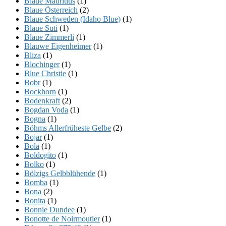
Blaue Mauritius
(1)
Blaue Österreich
(2)
Blaue Schweden (Idaho Blue)
(1)
Blaue Suti
(1)
Blaue Zimmerli
(1)
Blauwe Eigenheimer
(1)
Bliza
(1)
Blochinger
(1)
Blue Christie
(1)
Bobr
(1)
Bockhorn
(1)
Bodenkraft
(2)
Bogdan Voda
(1)
Bogna
(1)
Böhms Allerfrüheste Gelbe
(2)
Bojar
(1)
Bola
(1)
Boldogito
(1)
Bolko
(1)
Bölzigs Gelbblühende
(1)
Bomba
(1)
Bona
(2)
Bonita
(1)
Bonnie Dundee
(1)
Bonotte de Noirmoutier
(1)