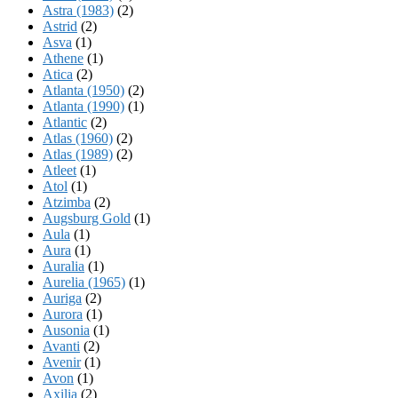
Astra (1983)
(2)
Astrid
(2)
Asva
(1)
Athene
(1)
Atica
(2)
Atlanta (1950)
(2)
Atlanta (1990)
(1)
Atlantic
(2)
Atlas (1960)
(2)
Atlas (1989)
(2)
Atleet
(1)
Atol
(1)
Atzimba
(2)
Augsburg Gold
(1)
Aula
(1)
Aura
(1)
Auralia
(1)
Aurelia (1965)
(1)
Auriga
(2)
Aurora
(1)
Ausonia
(1)
Avanti
(2)
Avenir
(1)
Avon
(1)
Axilia
(2)