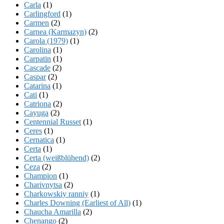
Carla
(1)
Carlingford
(1)
Carmen
(2)
Carnea (Karmazyn)
(2)
Carola (1979)
(1)
Carolina
(1)
Carpatin
(1)
Cascade
(2)
Caspar
(2)
Catarina
(1)
Cati
(1)
Catriona
(2)
Cayuga
(2)
Centennial Russet
(1)
Ceres
(1)
Cernatica
(1)
Certa
(1)
Certa (weißblühend)
(2)
Ceza
(2)
Champion
(1)
Charivnytsa
(2)
Charkowskiy ranniy
(1)
Charles Downing (Earliest of All)
(1)
Chaucha Amarilla
(2)
Chenango
(2)