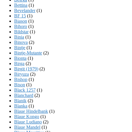
Bettina
(1)
Bevelander
(1)
BF 15
(1)
Biason
(1)
Bihoro
(1)
Bildstar
(1)
Binia
(1)
Binova
(2)
Bintje
(1)
Bintje-Mutante
(2)
Bionta
(1)
Birga
(2)
Birgit (1979)
(2)
Biryuza
(2)
Bishop
(1)
Bison
(1)
Black 1257
(1)
Blanchard
(2)
Blanik
(2)
Blanka
(1)
Blaue Hindelbank
(1)
Blaue Kongo
(1)
Blaue Ludiano
(2)
Blaue Mandel
(1)