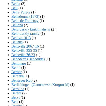
Belda
(2)
Beli
(1)
Bell's Purple
(1)
Belladonna (1973)
(1)
Belle de Fontenay
(1)
Bellona
(2)
Belorusskiy krakhmalistyi
(2)
Belorusskiy ranniy
(1)
Belovo 1013
(1)
BelRus
(1)
Beltsville 2067-16
(1)
Beltsville 355-35
(1)
Beltsville 76-23
(1)
Benedetta (Benedikta)
(1)
Benimaru
(1)
Benol
(1)
Berber
(1)
Berezka
(1)
Bergauer Rot
(2)
Berlichingen (Ganusowski,Korgonski)
(1)
Berolina
(1)
Bertita
(2)
Beryl
(1)
Beta
(1)
Beteka
(1)