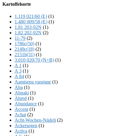
Offscreen
Kartoffelsorte
Content
1.119 021/60 (E)
(1)
1.480 009/58 (E)
(1)
1.81 203-92N
(1)
1.82 202-92N
(2)
11-79
(2)
1786c(50)
(1)
2149c(18)
(2)
2151b(31)
(1)
3.010 020/70 (N+B)
(1)
A 1
(1)
A 3
(1)
A 84
(1)
Aamisepa varajane
(1)
Aba
(1)
Abnaki
(1)
Abred
(1)
Abundance
(1)
Accent
(1)
Achat
(2)
Acht-Wochen-Nüdeli
(2)
Ackersegen
(1)
Activa
(1)