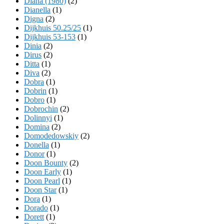
Diana (1980)
(2)
Dianella
(1)
Digna
(2)
Dijkhuis 50.25/25
(1)
Dijkhuis 53-153
(1)
Dinia
(2)
Dirus
(2)
Ditta
(1)
Diva
(2)
Dobra
(1)
Dobrin
(1)
Dobro
(1)
Dobrochin
(2)
Dolinnyi
(1)
Domina
(2)
Domodedowskiy
(2)
Donella
(1)
Donor
(1)
Doon Bounty
(2)
Doon Early
(1)
Doon Pearl
(1)
Doon Star
(1)
Dora
(1)
Dorado
(1)
Dorett
(1)