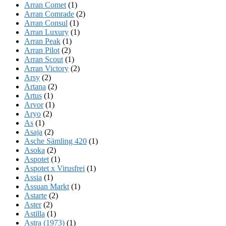
Arran Comet
(1)
Arran Comrade
(2)
Arran Consul
(1)
Arran Luxury
(1)
Arran Peak
(1)
Arran Pilot
(2)
Arran Scout
(1)
Arran Victory
(2)
Arsy
(2)
Artana
(2)
Artus
(1)
Arvor
(1)
Aryo
(2)
As
(1)
Asaja
(2)
Asche Sämling 420
(1)
Asoka
(2)
Aspotet
(1)
Aspotet x Virusfrei
(1)
Assia
(1)
Assuan Markt
(1)
Astarte
(2)
Aster
(2)
Astilla
(1)
Astra (1973)
(1)