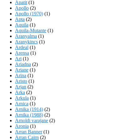
Apatit
(1)
Apollo
(2)
Apollo (1970)
(1)
Apta
(2)
Aquila
(1)
Aquila-Mutante
(1)
Aranyalma
(1)
Aranykincs
(1)
Ardeal
(1)
Arensa
(1)
Ari
(1)
Ariadna
(2)
Ariane
(1)
Arina
(1)
Aristo
(1)
Arjan
(2)
Arka
(2)
Arkula
(1)
Arnica
(1)
Arnika (1914)
(2)
Arnika (1988)
(2)
Arnoldi varajane
(2)
Aronia
(1)
Arran Banner
(1)
Arran Cairn
(2)