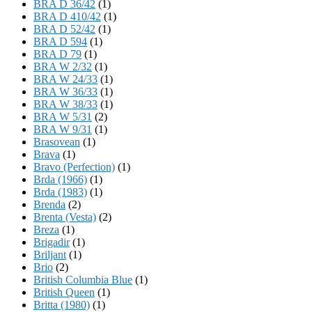
BRA D 36/42
(1)
BRA D 410/42
(1)
BRA D 52/42
(1)
BRA D 594
(1)
BRA D 79
(1)
BRA W 2/32
(1)
BRA W 24/33
(1)
BRA W 36/33
(1)
BRA W 38/33
(1)
BRA W 5/31
(2)
BRA W 9/31
(1)
Brasovean
(1)
Brava
(1)
Bravo (Perfection)
(1)
Brda (1966)
(1)
Brda (1983)
(1)
Brenda
(2)
Brenta (Vesta)
(2)
Breza
(1)
Brigadir
(1)
Briljant
(1)
Brio
(2)
British Columbia Blue
(1)
British Queen
(1)
Britta (1980)
(1)