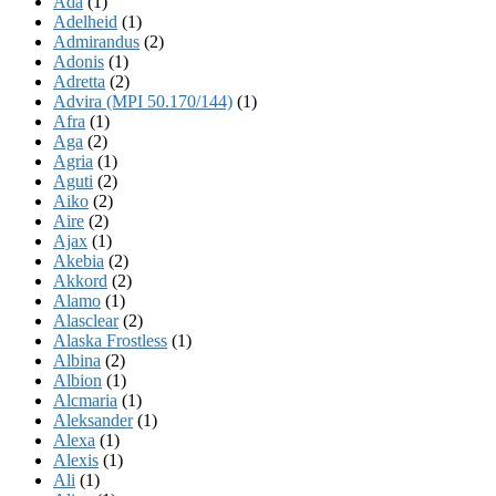
Ada
(1)
Adelheid
(1)
Admirandus
(2)
Adonis
(1)
Adretta
(2)
Advira (MPI 50.170/144)
(1)
Afra
(1)
Aga
(2)
Agria
(1)
Aguti
(2)
Aiko
(2)
Aire
(2)
Ajax
(1)
Akebia
(2)
Akkord
(2)
Alamo
(1)
Alasclear
(2)
Alaska Frostless
(1)
Albina
(2)
Albion
(1)
Alcmaria
(1)
Aleksander
(1)
Alexa
(1)
Alexis
(1)
Ali
(1)