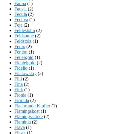
Fauna
(1)
Fausta
(2)
Fecula
(2)
Fecuva
(1)
Feja
(2)
Feldeslohn
(2)
Feldsonne
(2)
Feldstolz
(1)
Fenix
(2)
Fenton
(1)
Feuergold
(1)
Fichtelgold
(2)
Fidelio
(1)
Filatowskiy
(2)
Filli
(2)
Fina
(2)
Fink
(1)
Fionia
(1)
Firmula
(2)
Flachrunde Kipfler
(1)
Flämingskost
(1)
Flämingsstärke
(2)
Flaminia
(2)
Flava
(1)
Flisak
(1)