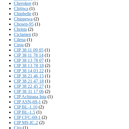
Cherokee
(1)
Chijiwa
(1)
Chipbelle
(1)
Chippewa
(2)
Chosen-95
(1)
Christa
(2)
Ciclamen
(1)
Cilena
(1)
Cinja
(2)
CIP 38 11 09 05
(1)
CIP 38 11 78 14
(1)
CIP 38 13 78 07
(1)
CIP 38 13 78 18
(2)
CIP 38 14 03 22
(1)
CIP 38 21 46 15
(1)
CIP 38 21 47 18
(1)
CIP 38 22 45 27
(1)
CIP 38 31 17 06
(2)
CIP Achirana Inta
(1)
CIP ASN-69-1
(2)
CIP BL-1.10
(2)
CIP BL-1.5
(1)
CIP CFC-69-1
(2)
CIP MS-IC.2
(2)
Cira
(1)