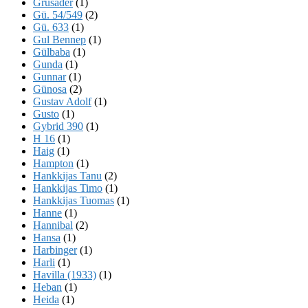
Grusader
(1)
Gü. 54/549
(2)
Gü. 633
(1)
Gul Bennep
(1)
Gülbaba
(1)
Gunda
(1)
Gunnar
(1)
Günosa
(2)
Gustav Adolf
(1)
Gusto
(1)
Gybrid 390
(1)
H 16
(1)
Haig
(1)
Hampton
(1)
Hankkijas Tanu
(2)
Hankkijas Timo
(1)
Hankkijas Tuomas
(1)
Hanne
(1)
Hannibal
(2)
Hansa
(1)
Harbinger
(1)
Harli
(1)
Havilla (1933)
(1)
Heban
(1)
Heida
(1)