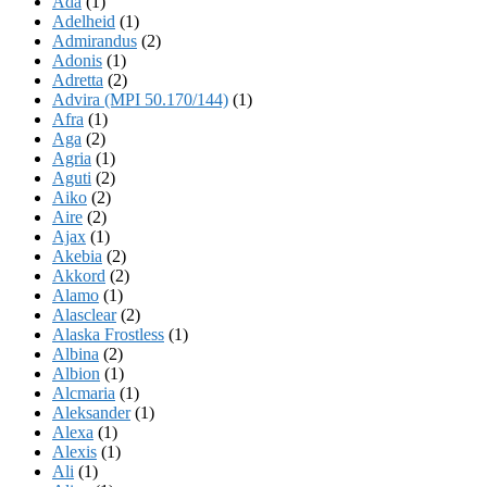
Ada
(1)
Adelheid
(1)
Admirandus
(2)
Adonis
(1)
Adretta
(2)
Advira (MPI 50.170/144)
(1)
Afra
(1)
Aga
(2)
Agria
(1)
Aguti
(2)
Aiko
(2)
Aire
(2)
Ajax
(1)
Akebia
(2)
Akkord
(2)
Alamo
(1)
Alasclear
(2)
Alaska Frostless
(1)
Albina
(2)
Albion
(1)
Alcmaria
(1)
Aleksander
(1)
Alexa
(1)
Alexis
(1)
Ali
(1)