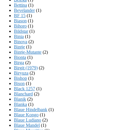
Bettina
(1)
Bevelander
(1)
BF 15
(1)
Biason
(1)
Bihoro
(1)
Bildstar
(1)
Binia
(1)
Binova
(2)
Bintje
(1)
Bintje-Mutante
(2)
Bionta
(1)
Birga
(2)
Birgit (1979)
(2)
Biryuza
(2)
Bishop
(1)
Bison
(1)
Black 1257
(1)
Blanchard
(2)
Blanik
(2)
Blanka
(1)
Blaue Hindelbank
(1)
Blaue Kongo
(1)
Blaue Ludiano
(2)
Blaue Mandel
(1)