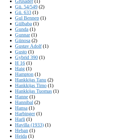
Grusader
(1)
Gü. 54/549
(2)
Gü. 633
(1)
Gul Bennep
(1)
Gülbaba
(1)
Gunda
(1)
Gunnar
(1)
Günosa
(2)
Gustav Adolf
(1)
Gusto
(1)
Gybrid 390
(1)
H 16
(1)
Haig
(1)
Hampton
(1)
Hankkijas Tanu
(2)
Hankkijas Timo
(1)
Hankkijas Tuomas
(1)
Hanne
(1)
Hannibal
(2)
Hansa
(1)
Harbinger
(1)
Harli
(1)
Havilla (1933)
(1)
Heban
(1)
Heida
(1)