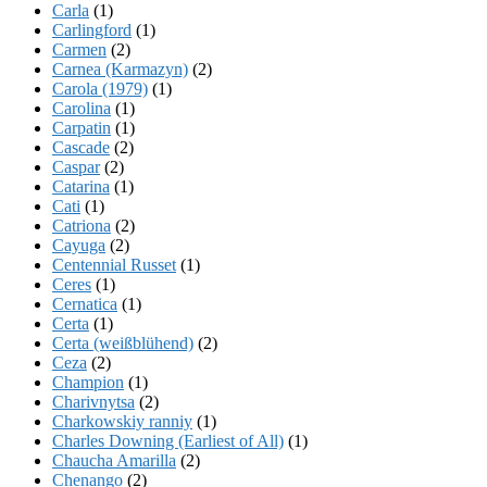
Carla
(1)
Carlingford
(1)
Carmen
(2)
Carnea (Karmazyn)
(2)
Carola (1979)
(1)
Carolina
(1)
Carpatin
(1)
Cascade
(2)
Caspar
(2)
Catarina
(1)
Cati
(1)
Catriona
(2)
Cayuga
(2)
Centennial Russet
(1)
Ceres
(1)
Cernatica
(1)
Certa
(1)
Certa (weißblühend)
(2)
Ceza
(2)
Champion
(1)
Charivnytsa
(2)
Charkowskiy ranniy
(1)
Charles Downing (Earliest of All)
(1)
Chaucha Amarilla
(2)
Chenango
(2)