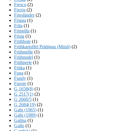
Fresco
(2)
Frezja
(2)
Friesländer
(2)
Frigga
(1)
Frila
(1)
Fringilla
(1)
Frisia
(1)
Frühbote
(1)
Frühkartoffel Prättigau (Müsli)
(2)
Frühmölle
(1)
Frühnudel
(1)
Frühperle
(1)
Früka
(1)
Fuga
(1)
Fundy
(1)
Furore
(1)
G 1658(8)
(1)
G 2517(1)
(2)
G 2660/5
(1)
G 2684(19)
(2)
Gabi (1965)
(1)
Gabi (1989)
(1)
Galina
(1)
Gallo
(1)
Gambria
(1)