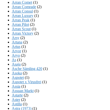
Arran Comet
(1)
Arran Comrade
(2)
Arran Consul
(1)
Arran Luxury
(1)
Arran Peak
(1)
Arran Pilot
(2)
Arran Scout
(1)
Arran Victory
(2)
Arsy
(2)
Artana
(2)
Artus
(1)
Arvor
(1)
Aryo
(2)
As
(1)
Asaja
(2)
Asche Sämling 420
(1)
Asoka
(2)
Aspotet
(1)
Aspotet x Virusfrei
(1)
Assia
(1)
Assuan Markt
(1)
Astarte
(2)
Aster
(2)
Astilla
(1)
Astra (1973)
(1)