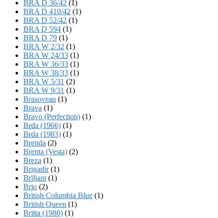
BRA D 36/42
(1)
BRA D 410/42
(1)
BRA D 52/42
(1)
BRA D 594
(1)
BRA D 79
(1)
BRA W 2/32
(1)
BRA W 24/33
(1)
BRA W 36/33
(1)
BRA W 38/33
(1)
BRA W 5/31
(2)
BRA W 9/31
(1)
Brasovean
(1)
Brava
(1)
Bravo (Perfection)
(1)
Brda (1966)
(1)
Brda (1983)
(1)
Brenda
(2)
Brenta (Vesta)
(2)
Breza
(1)
Brigadir
(1)
Briljant
(1)
Brio
(2)
British Columbia Blue
(1)
British Queen
(1)
Britta (1980)
(1)