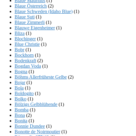
Blaue Mauritius
(1)
Blaue Österreich
(2)
Blaue Schweden (Idaho Blue)
(1)
Blaue Suti
(1)
Blaue Zimmerli
(1)
Blauwe Eigenheimer
(1)
Bliza
(1)
Blochinger
(1)
Blue Christie
(1)
Bobr
(1)
Bockhorn
(1)
Bodenkraft
(2)
Bogdan Voda
(1)
Bogna
(1)
Böhms Allerfrüheste Gelbe
(2)
Bojar
(1)
Bola
(1)
Boldogito
(1)
Bolko
(1)
Bölzigs Gelbblühende
(1)
Bomba
(1)
Bona
(2)
Bonita
(1)
Bonnie Dundee
(1)
Bonotte de Noirmoutier
(1)