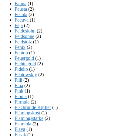
Fauna
(1)
Fausta
(2)
Fecula
(2)
Fecuva
(1)
Feja
(2)
Feldeslohn
(2)
Feldsonne
(2)
Feldstolz
(1)
Fenix
(2)
Fenton
(1)
Feuergold
(1)
Fichtelgold
(2)
Fidelio
(1)
Filatowskiy
(2)
Filli
(2)
Fina
(2)
Fink
(1)
Fionia
(1)
Firmula
(2)
Flachrunde Kipfler
(1)
Flämingskost
(1)
Flämingsstärke
(2)
Flaminia
(2)
Flava
(1)
Flisak
(1)