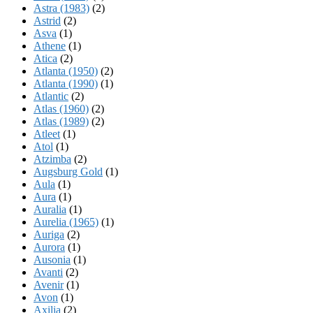
Astra (1983)
(2)
Astrid
(2)
Asva
(1)
Athene
(1)
Atica
(2)
Atlanta (1950)
(2)
Atlanta (1990)
(1)
Atlantic
(2)
Atlas (1960)
(2)
Atlas (1989)
(2)
Atleet
(1)
Atol
(1)
Atzimba
(2)
Augsburg Gold
(1)
Aula
(1)
Aura
(1)
Auralia
(1)
Aurelia (1965)
(1)
Auriga
(2)
Aurora
(1)
Ausonia
(1)
Avanti
(2)
Avenir
(1)
Avon
(1)
Axilia
(2)