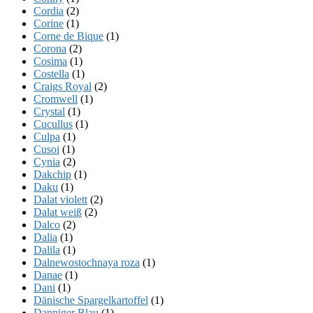
Cordia
(2)
Corine
(1)
Corne de Bique
(1)
Corona
(2)
Cosima
(1)
Costella
(1)
Craigs Royal
(2)
Cromwell
(1)
Crystal
(1)
Cucullus
(1)
Culpa
(1)
Cusoi
(1)
Cynia
(2)
Dakchip
(1)
Daku
(1)
Dalat violett
(2)
Dalat weiß
(2)
Dalco
(2)
Dalia
(1)
Dalila
(1)
Dalnewostochnaya roza
(1)
Danae
(1)
Dani
(1)
Dänische Spargelkartoffel
(1)
Danniger Blau
(1)