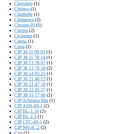
Cherokee
(1)
Chijiwa
(1)
Chipbelle
(1)
Chippewa
(2)
Chosen-95
(1)
Christa
(2)
Ciclamen
(1)
Cilena
(1)
Cinja
(2)
CIP 38 11 09 05
(1)
CIP 38 11 78 14
(1)
CIP 38 13 78 07
(1)
CIP 38 13 78 18
(2)
CIP 38 14 03 22
(1)
CIP 38 21 46 15
(1)
CIP 38 21 47 18
(1)
CIP 38 22 45 27
(1)
CIP 38 31 17 06
(2)
CIP Achirana Inta
(1)
CIP ASN-69-1
(2)
CIP BL-1.10
(2)
CIP BL-1.5
(1)
CIP CFC-69-1
(2)
CIP MS-IC.2
(2)
Cira
(1)