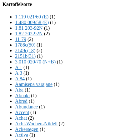
Offscreen
Kartoffelsorte
Content
1.119 021/60 (E)
(1)
1.480 009/58 (E)
(1)
1.81 203-92N
(1)
1.82 202-92N
(2)
11-79
(2)
1786c(50)
(1)
2149c(18)
(2)
2151b(31)
(1)
3.010 020/70 (N+B)
(1)
A 1
(1)
A 3
(1)
A 84
(1)
Aamisepa varajane
(1)
Aba
(1)
Abnaki
(1)
Abred
(1)
Abundance
(1)
Accent
(1)
Achat
(2)
Acht-Wochen-Nüdeli
(2)
Ackersegen
(1)
Activa
(1)