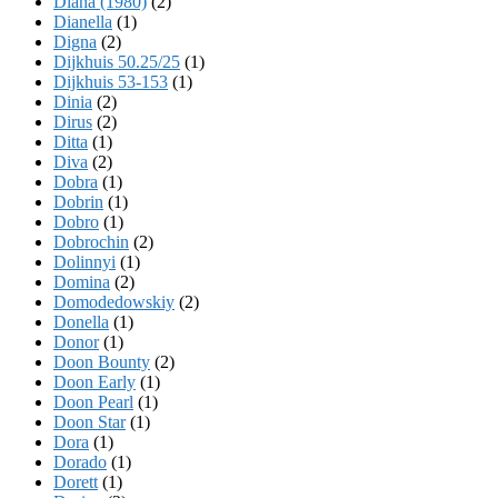
Diana (1980)
(2)
Dianella
(1)
Digna
(2)
Dijkhuis 50.25/25
(1)
Dijkhuis 53-153
(1)
Dinia
(2)
Dirus
(2)
Ditta
(1)
Diva
(2)
Dobra
(1)
Dobrin
(1)
Dobro
(1)
Dobrochin
(2)
Dolinnyi
(1)
Domina
(2)
Domodedowskiy
(2)
Donella
(1)
Donor
(1)
Doon Bounty
(2)
Doon Early
(1)
Doon Pearl
(1)
Doon Star
(1)
Dora
(1)
Dorado
(1)
Dorett
(1)