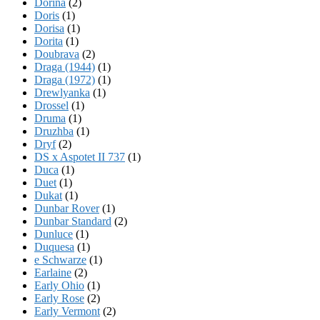
Dorina
(2)
Doris
(1)
Dorisa
(1)
Dorita
(1)
Doubrava
(2)
Draga (1944)
(1)
Draga (1972)
(1)
Drewlyanka
(1)
Drossel
(1)
Druma
(1)
Druzhba
(1)
Dryf
(2)
DS x Aspotet II 737
(1)
Duca
(1)
Duet
(1)
Dukat
(1)
Dunbar Rover
(1)
Dunbar Standard
(2)
Dunluce
(1)
Duquesa
(1)
e Schwarze
(1)
Earlaine
(2)
Early Ohio
(1)
Early Rose
(2)
Early Vermont
(2)