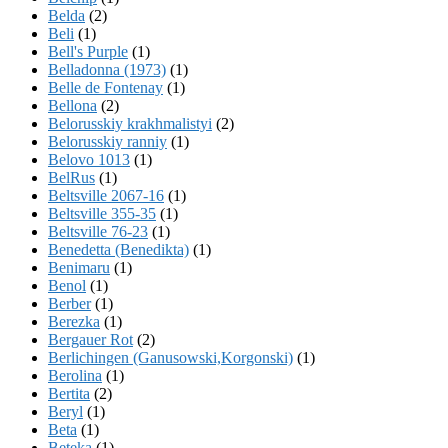
Belda
(2)
Beli
(1)
Bell's Purple
(1)
Belladonna (1973)
(1)
Belle de Fontenay
(1)
Bellona
(2)
Belorusskiy krakhmalistyi
(2)
Belorusskiy ranniy
(1)
Belovo 1013
(1)
BelRus
(1)
Beltsville 2067-16
(1)
Beltsville 355-35
(1)
Beltsville 76-23
(1)
Benedetta (Benedikta)
(1)
Benimaru
(1)
Benol
(1)
Berber
(1)
Berezka
(1)
Bergauer Rot
(2)
Berlichingen (Ganusowski,Korgonski)
(1)
Berolina
(1)
Bertita
(2)
Beryl
(1)
Beta
(1)
Beteka
(1)