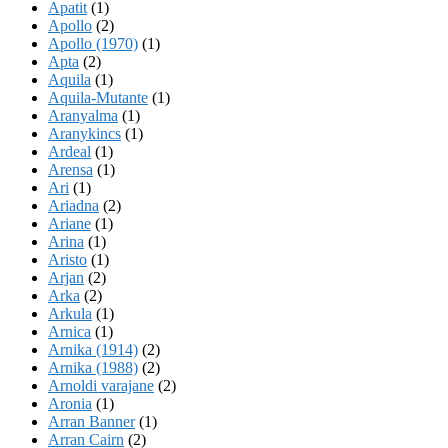
Apatit
(1)
Apollo
(2)
Apollo (1970)
(1)
Apta
(2)
Aquila
(1)
Aquila-Mutante
(1)
Aranyalma
(1)
Aranykincs
(1)
Ardeal
(1)
Arensa
(1)
Ari
(1)
Ariadna
(2)
Ariane
(1)
Arina
(1)
Aristo
(1)
Arjan
(2)
Arka
(2)
Arkula
(1)
Arnica
(1)
Arnika (1914)
(2)
Arnika (1988)
(2)
Arnoldi varajane
(2)
Aronia
(1)
Arran Banner
(1)
Arran Cairn
(2)