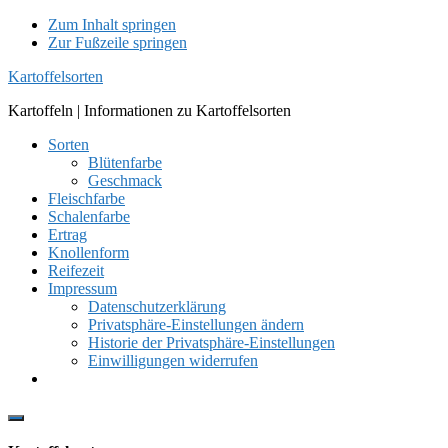
Zum Inhalt springen
Zur Fußzeile springen
Kartoffelsorten
Kartoffeln | Informationen zu Kartoffelsorten
Sorten
Blütenfarbe
Geschmack
Fleischfarbe
Schalenfarbe
Ertrag
Knollenform
Reifezeit
Impressum
Datenschutzerklärung
Privatsphäre-Einstellungen ändern
Historie der Privatsphäre-Einstellungen
Einwilligungen widerrufen
Show
Offscreen