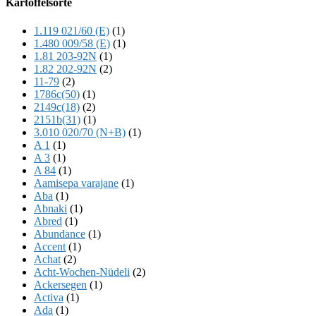
Kartoffelsorte
Content
1.119 021/60 (E)
(1)
1.480 009/58 (E)
(1)
1.81 203-92N
(1)
1.82 202-92N
(2)
11-79
(2)
1786c(50)
(1)
2149c(18)
(2)
2151b(31)
(1)
3.010 020/70 (N+B)
(1)
A 1
(1)
A 3
(1)
A 84
(1)
Aamisepa varajane
(1)
Aba
(1)
Abnaki
(1)
Abred
(1)
Abundance
(1)
Accent
(1)
Achat
(2)
Acht-Wochen-Nüdeli
(2)
Ackersegen
(1)
Activa
(1)
Ada
(1)