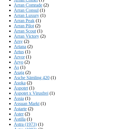
Arran Comrade
(2)
Arran Consul
(1)
Arran Luxury
(1)
Arran Peak
(1)
Arran Pilot
(2)
Arran Scout
(1)
Arran Victory
(2)
Arsy
(2)
Artana
(2)
Artus
(1)
Arvor
(1)
Aryo
(2)
As
(1)
Asaja
(2)
Asche Sämling 420
(1)
Asoka
(2)
Aspotet
(1)
Aspotet x Virusfrei
(1)
Assia
(1)
Assuan Markt
(1)
Astarte
(2)
Aster
(2)
Astilla
(1)
Astra (1973)
(1)