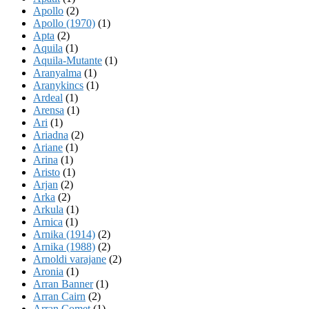
Apollo
(2)
Apollo (1970)
(1)
Apta
(2)
Aquila
(1)
Aquila-Mutante
(1)
Aranyalma
(1)
Aranykincs
(1)
Ardeal
(1)
Arensa
(1)
Ari
(1)
Ariadna
(2)
Ariane
(1)
Arina
(1)
Aristo
(1)
Arjan
(2)
Arka
(2)
Arkula
(1)
Arnica
(1)
Arnika (1914)
(2)
Arnika (1988)
(2)
Arnoldi varajane
(2)
Aronia
(1)
Arran Banner
(1)
Arran Cairn
(2)
Arran Comet
(1)