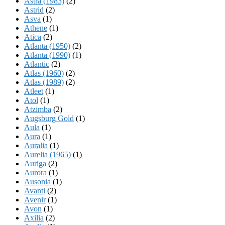
Astra (1983)
(2)
Astrid
(2)
Asva
(1)
Athene
(1)
Atica
(2)
Atlanta (1950)
(2)
Atlanta (1990)
(1)
Atlantic
(2)
Atlas (1960)
(2)
Atlas (1989)
(2)
Atleet
(1)
Atol
(1)
Atzimba
(2)
Augsburg Gold
(1)
Aula
(1)
Aura
(1)
Auralia
(1)
Aurelia (1965)
(1)
Auriga
(2)
Aurora
(1)
Ausonia
(1)
Avanti
(2)
Avenir
(1)
Avon
(1)
Axilia
(2)