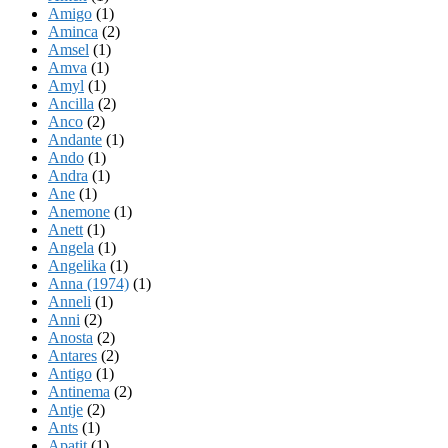
Amigo
(1)
Aminca
(2)
Amsel
(1)
Amva
(1)
Amyl
(1)
Ancilla
(2)
Anco
(2)
Andante
(1)
Ando
(1)
Andra
(1)
Ane
(1)
Anemone
(1)
Anett
(1)
Angela
(1)
Angelika
(1)
Anna (1974)
(1)
Anneli
(1)
Anni
(2)
Anosta
(2)
Antares
(2)
Antigo
(1)
Antinema
(2)
Antje
(2)
Ants
(1)
Apatit
(1)