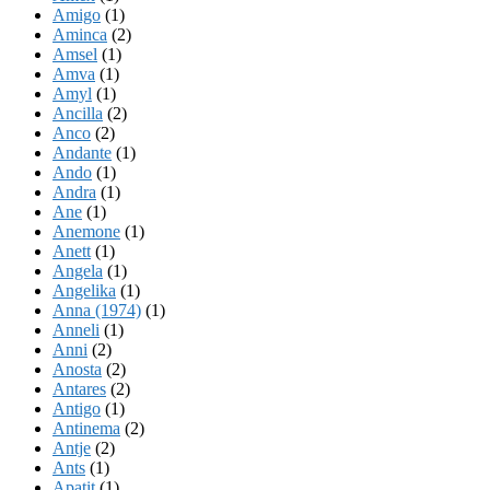
Amigo
(1)
Aminca
(2)
Amsel
(1)
Amva
(1)
Amyl
(1)
Ancilla
(2)
Anco
(2)
Andante
(1)
Ando
(1)
Andra
(1)
Ane
(1)
Anemone
(1)
Anett
(1)
Angela
(1)
Angelika
(1)
Anna (1974)
(1)
Anneli
(1)
Anni
(2)
Anosta
(2)
Antares
(2)
Antigo
(1)
Antinema
(2)
Antje
(2)
Ants
(1)
Apatit
(1)