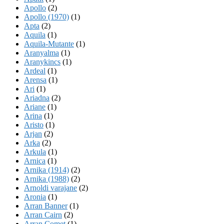
Apollo
(2)
Apollo (1970)
(1)
Apta
(2)
Aquila
(1)
Aquila-Mutante
(1)
Aranyalma
(1)
Aranykincs
(1)
Ardeal
(1)
Arensa
(1)
Ari
(1)
Ariadna
(2)
Ariane
(1)
Arina
(1)
Aristo
(1)
Arjan
(2)
Arka
(2)
Arkula
(1)
Arnica
(1)
Arnika (1914)
(2)
Arnika (1988)
(2)
Arnoldi varajane
(2)
Aronia
(1)
Arran Banner
(1)
Arran Cairn
(2)
Arran Comet
(1)