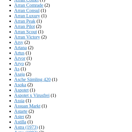
Arran Comrade
(2)
Arran Consul
(1)
Arran Luxury
(1)
Arran Peak
(1)
Arran Pilot
(2)
Arran Scout
(1)
Arran Victory
(2)
Arsy
(2)
Artana
(2)
Artus
(1)
Arvor
(1)
Aryo
(2)
As
(1)
Asaja
(2)
Asche Sämling 420
(1)
Asoka
(2)
Aspotet
(1)
Aspotet x Virusfrei
(1)
Assia
(1)
Assuan Markt
(1)
Astarte
(2)
Aster
(2)
Astilla
(1)
Astra (1973)
(1)