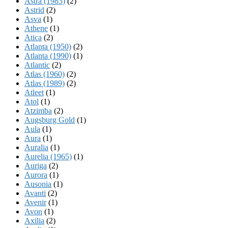
Astra (1983)
(2)
Astrid
(2)
Asva
(1)
Athene
(1)
Atica
(2)
Atlanta (1950)
(2)
Atlanta (1990)
(1)
Atlantic
(2)
Atlas (1960)
(2)
Atlas (1989)
(2)
Atleet
(1)
Atol
(1)
Atzimba
(2)
Augsburg Gold
(1)
Aula
(1)
Aura
(1)
Auralia
(1)
Aurelia (1965)
(1)
Auriga
(2)
Aurora
(1)
Ausonia
(1)
Avanti
(2)
Avenir
(1)
Avon
(1)
Axilia
(2)