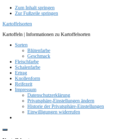
Zum Inhalt springen
Zur Fußzeile springen
Kartoffelsorten
Kartoffeln | Informationen zu Kartoffelsorten
Sorten
Blütenfarbe
Geschmack
Fleischfarbe
Schalenfarbe
Ertrag
Knollenform
Reifezeit
Impressum
Datenschutzerklärung
Privatsphäre-Einstellungen ändern
Historie der Privatsphäre-Einstellungen
Einwilligungen widerrufen
Show
Offscreen