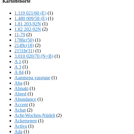
Kartoffelsorte
Content
1.119 021/60 (E)
(1)
1.480 009/58 (E)
(1)
1.81 203-92N
(1)
1.82 202-92N
(2)
11-79
(2)
1786c(50)
(1)
2149c(18)
(2)
2151b(31)
(1)
3.010 020/70 (N+B)
(1)
A 1
(1)
A 3
(1)
A 84
(1)
Aamisepa varajane
(1)
Aba
(1)
Abnaki
(1)
Abred
(1)
Abundance
(1)
Accent
(1)
Achat
(2)
Acht-Wochen-Nüdeli
(2)
Ackersegen
(1)
Activa
(1)
Ada
(1)