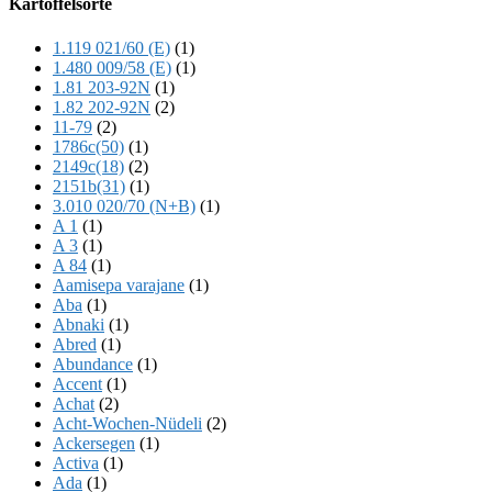
Kartoffelsorte
Content
1.119 021/60 (E)
(1)
1.480 009/58 (E)
(1)
1.81 203-92N
(1)
1.82 202-92N
(2)
11-79
(2)
1786c(50)
(1)
2149c(18)
(2)
2151b(31)
(1)
3.010 020/70 (N+B)
(1)
A 1
(1)
A 3
(1)
A 84
(1)
Aamisepa varajane
(1)
Aba
(1)
Abnaki
(1)
Abred
(1)
Abundance
(1)
Accent
(1)
Achat
(2)
Acht-Wochen-Nüdeli
(2)
Ackersegen
(1)
Activa
(1)
Ada
(1)