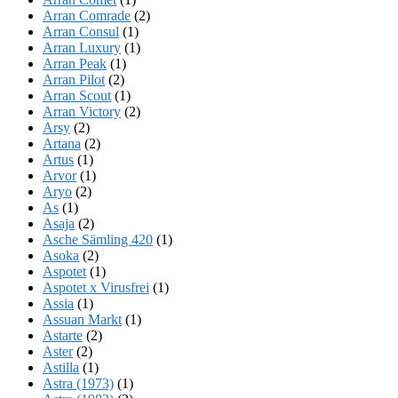
Arran Comrade
(2)
Arran Consul
(1)
Arran Luxury
(1)
Arran Peak
(1)
Arran Pilot
(2)
Arran Scout
(1)
Arran Victory
(2)
Arsy
(2)
Artana
(2)
Artus
(1)
Arvor
(1)
Aryo
(2)
As
(1)
Asaja
(2)
Asche Sämling 420
(1)
Asoka
(2)
Aspotet
(1)
Aspotet x Virusfrei
(1)
Assia
(1)
Assuan Markt
(1)
Astarte
(2)
Aster
(2)
Astilla
(1)
Astra (1973)
(1)