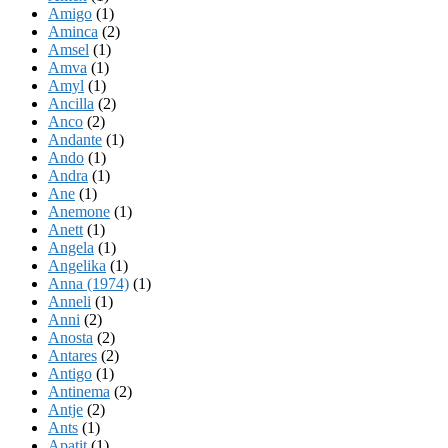
Amigo
(1)
Aminca
(2)
Amsel
(1)
Amva
(1)
Amyl
(1)
Ancilla
(2)
Anco
(2)
Andante
(1)
Ando
(1)
Andra
(1)
Ane
(1)
Anemone
(1)
Anett
(1)
Angela
(1)
Angelika
(1)
Anna (1974)
(1)
Anneli
(1)
Anni
(2)
Anosta
(2)
Antares
(2)
Antigo
(1)
Antinema
(2)
Antje
(2)
Ants
(1)
Apatit
(1)