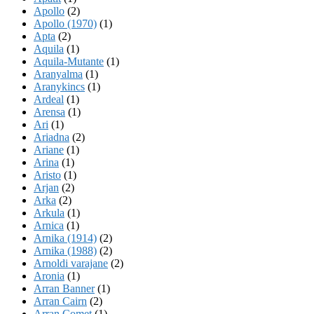
Apollo
(2)
Apollo (1970)
(1)
Apta
(2)
Aquila
(1)
Aquila-Mutante
(1)
Aranyalma
(1)
Aranykincs
(1)
Ardeal
(1)
Arensa
(1)
Ari
(1)
Ariadna
(2)
Ariane
(1)
Arina
(1)
Aristo
(1)
Arjan
(2)
Arka
(2)
Arkula
(1)
Arnica
(1)
Arnika (1914)
(2)
Arnika (1988)
(2)
Arnoldi varajane
(2)
Aronia
(1)
Arran Banner
(1)
Arran Cairn
(2)
Arran Comet
(1)