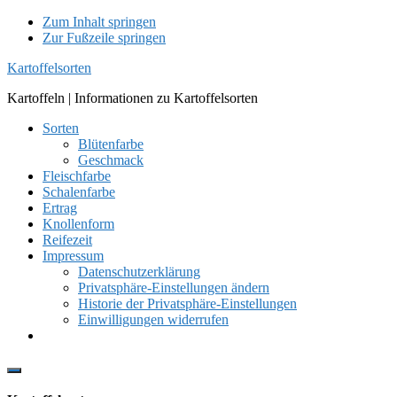
Zum Inhalt springen
Zur Fußzeile springen
Kartoffelsorten
Kartoffeln | Informationen zu Kartoffelsorten
Sorten
Blütenfarbe
Geschmack
Fleischfarbe
Schalenfarbe
Ertrag
Knollenform
Reifezeit
Impressum
Datenschutzerklärung
Privatsphäre-Einstellungen ändern
Historie der Privatsphäre-Einstellungen
Einwilligungen widerrufen
Show
Offscreen