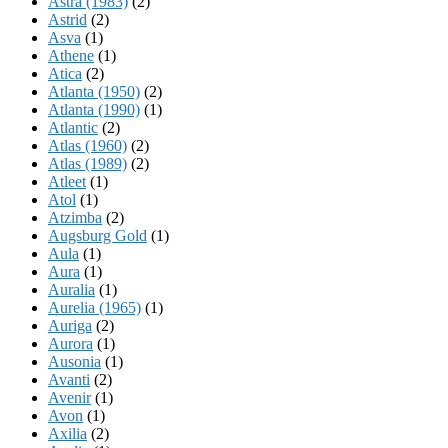
Astra (1983)
(2)
Astrid
(2)
Asva
(1)
Athene
(1)
Atica
(2)
Atlanta (1950)
(2)
Atlanta (1990)
(1)
Atlantic
(2)
Atlas (1960)
(2)
Atlas (1989)
(2)
Atleet
(1)
Atol
(1)
Atzimba
(2)
Augsburg Gold
(1)
Aula
(1)
Aura
(1)
Auralia
(1)
Aurelia (1965)
(1)
Auriga
(2)
Aurora
(1)
Ausonia
(1)
Avanti
(2)
Avenir
(1)
Avon
(1)
Axilia
(2)