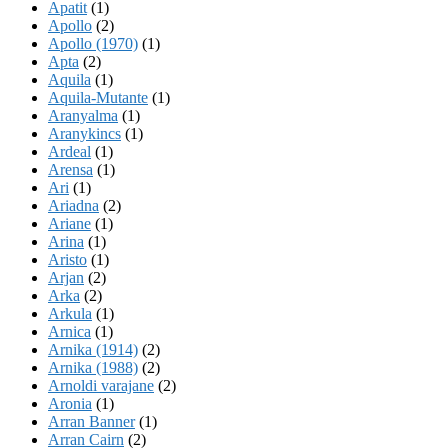
Apatit
(1)
Apollo
(2)
Apollo (1970)
(1)
Apta
(2)
Aquila
(1)
Aquila-Mutante
(1)
Aranyalma
(1)
Aranykincs
(1)
Ardeal
(1)
Arensa
(1)
Ari
(1)
Ariadna
(2)
Ariane
(1)
Arina
(1)
Aristo
(1)
Arjan
(2)
Arka
(2)
Arkula
(1)
Arnica
(1)
Arnika (1914)
(2)
Arnika (1988)
(2)
Arnoldi varajane
(2)
Aronia
(1)
Arran Banner
(1)
Arran Cairn
(2)