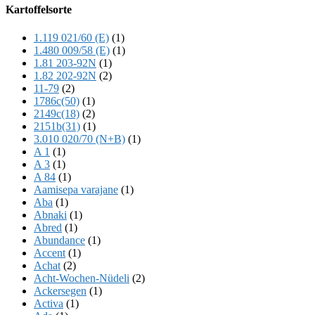
Offscreen
Kartoffelsorte
Content
1.119 021/60 (E)
(1)
1.480 009/58 (E)
(1)
1.81 203-92N
(1)
1.82 202-92N
(2)
11-79
(2)
1786c(50)
(1)
2149c(18)
(2)
2151b(31)
(1)
3.010 020/70 (N+B)
(1)
A 1
(1)
A 3
(1)
A 84
(1)
Aamisepa varajane
(1)
Aba
(1)
Abnaki
(1)
Abred
(1)
Abundance
(1)
Accent
(1)
Achat
(2)
Acht-Wochen-Nüdeli
(2)
Ackersegen
(1)
Activa
(1)