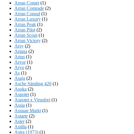
Arran Comet
(1)
Arran Comrade
(2)
Arran Consul
(1)
Arran Luxury
(1)
Arran Peak
(1)
Arran Pilot
(2)
Arran Scout
(1)
Arran Victory
(2)
Arsy
(2)
Artana
(2)
Artus
(1)
Arvor
(1)
Aryo
(2)
As
(1)
Asaja
(2)
Asche Sämling 420
(1)
Asoka
(2)
Aspotet
(1)
Aspotet x Virusfrei
(1)
Assia
(1)
Assuan Markt
(1)
Astarte
(2)
Aster
(2)
Astilla
(1)
Astra (1973)
(1)