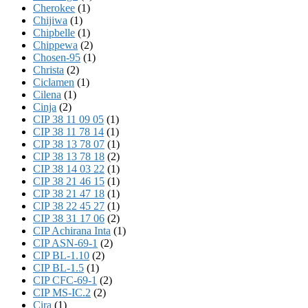
Cherokee
(1)
Chijiwa
(1)
Chipbelle
(1)
Chippewa
(2)
Chosen-95
(1)
Christa
(2)
Ciclamen
(1)
Cilena
(1)
Cinja
(2)
CIP 38 11 09 05
(1)
CIP 38 11 78 14
(1)
CIP 38 13 78 07
(1)
CIP 38 13 78 18
(2)
CIP 38 14 03 22
(1)
CIP 38 21 46 15
(1)
CIP 38 21 47 18
(1)
CIP 38 22 45 27
(1)
CIP 38 31 17 06
(2)
CIP Achirana Inta
(1)
CIP ASN-69-1
(2)
CIP BL-1.10
(2)
CIP BL-1.5
(1)
CIP CFC-69-1
(2)
CIP MS-IC.2
(2)
Cira
(1)