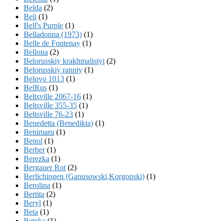
Belda
(2)
Beli
(1)
Bell's Purple
(1)
Belladonna (1973)
(1)
Belle de Fontenay
(1)
Bellona
(2)
Belorusskiy krakhmalistyi
(2)
Belorusskiy ranniy
(1)
Belovo 1013
(1)
BelRus
(1)
Beltsville 2067-16
(1)
Beltsville 355-35
(1)
Beltsville 76-23
(1)
Benedetta (Benedikta)
(1)
Benimaru
(1)
Benol
(1)
Berber
(1)
Berezka
(1)
Bergauer Rot
(2)
Berlichingen (Ganusowski,Korgonski)
(1)
Berolina
(1)
Bertita
(2)
Beryl
(1)
Beta
(1)
Beteka
(1)