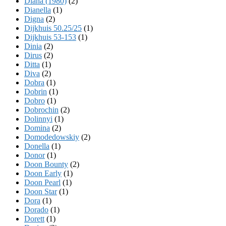
Diana (1980)
(2)
Dianella
(1)
Digna
(2)
Dijkhuis 50.25/25
(1)
Dijkhuis 53-153
(1)
Dinia
(2)
Dirus
(2)
Ditta
(1)
Diva
(2)
Dobra
(1)
Dobrin
(1)
Dobro
(1)
Dobrochin
(2)
Dolinnyi
(1)
Domina
(2)
Domodedowskiy
(2)
Donella
(1)
Donor
(1)
Doon Bounty
(2)
Doon Early
(1)
Doon Pearl
(1)
Doon Star
(1)
Dora
(1)
Dorado
(1)
Dorett
(1)