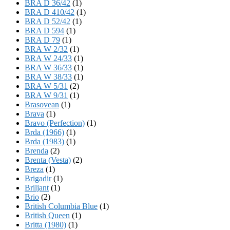
BRA D 36/42
(1)
BRA D 410/42
(1)
BRA D 52/42
(1)
BRA D 594
(1)
BRA D 79
(1)
BRA W 2/32
(1)
BRA W 24/33
(1)
BRA W 36/33
(1)
BRA W 38/33
(1)
BRA W 5/31
(2)
BRA W 9/31
(1)
Brasovean
(1)
Brava
(1)
Bravo (Perfection)
(1)
Brda (1966)
(1)
Brda (1983)
(1)
Brenda
(2)
Brenta (Vesta)
(2)
Breza
(1)
Brigadir
(1)
Briljant
(1)
Brio
(2)
British Columbia Blue
(1)
British Queen
(1)
Britta (1980)
(1)