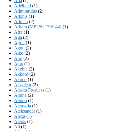
Ada
(1)
Adelheid
(1)
Admirandus
(2)
Adonis
(1)
Adretta
(2)
Advira (MPI 50.170/144)
(1)
Afra
(1)
Aga
(2)
Agria
(1)
Aguti
(2)
Aiko
(2)
Aire
(2)
Ajax
(1)
Akebia
(2)
Akkord
(2)
Alamo
(1)
Alasclear
(2)
Alaska Frostless
(1)
Albina
(2)
Albion
(1)
Alcmaria
(1)
Aleksander
(1)
Alexa
(1)
Alexis
(1)
Ali
(1)