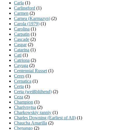
Carla
(1)
Carlingford
(1)
Carmen
(2)
Carnea (Karmazyn)
(2)
Carola (1979)
(1)
Carolina
(1)
Carpatin
(1)
Cascade
(2)
Caspar
(2)
Catarina
(1)
Cati
(1)
Catriona
(2)
Cayuga
(2)
Centennial Russet
(1)
Ceres
(1)
Cernatica
(1)
Certa
(1)
Certa (weißblühend)
(2)
Ceza
(2)
Champion
(1)
Charivnytsa
(2)
Charkowskiy ranniy
(1)
Charles Downing (Earliest of All)
(1)
Chaucha Amarilla
(2)
Chenango
(2)