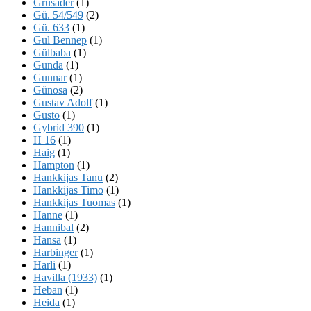
Grusader
(1)
Gü. 54/549
(2)
Gü. 633
(1)
Gul Bennep
(1)
Gülbaba
(1)
Gunda
(1)
Gunnar
(1)
Günosa
(2)
Gustav Adolf
(1)
Gusto
(1)
Gybrid 390
(1)
H 16
(1)
Haig
(1)
Hampton
(1)
Hankkijas Tanu
(2)
Hankkijas Timo
(1)
Hankkijas Tuomas
(1)
Hanne
(1)
Hannibal
(2)
Hansa
(1)
Harbinger
(1)
Harli
(1)
Havilla (1933)
(1)
Heban
(1)
Heida
(1)