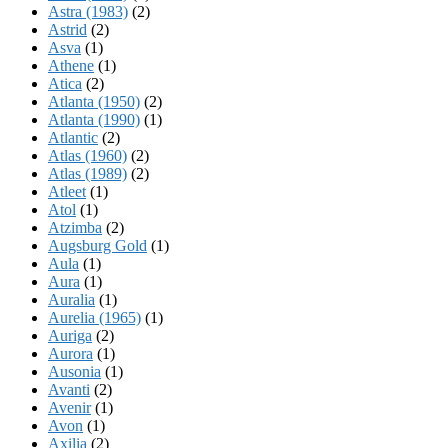
Astra (1983)
(2)
Astrid
(2)
Asva
(1)
Athene
(1)
Atica
(2)
Atlanta (1950)
(2)
Atlanta (1990)
(1)
Atlantic
(2)
Atlas (1960)
(2)
Atlas (1989)
(2)
Atleet
(1)
Atol
(1)
Atzimba
(2)
Augsburg Gold
(1)
Aula
(1)
Aura
(1)
Auralia
(1)
Aurelia (1965)
(1)
Auriga
(2)
Aurora
(1)
Ausonia
(1)
Avanti
(2)
Avenir
(1)
Avon
(1)
Axilia
(2)