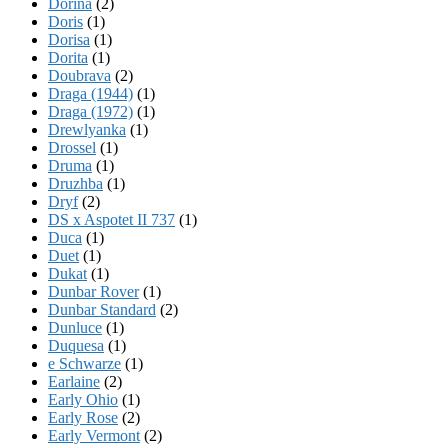
Dorina
(2)
Doris
(1)
Dorisa
(1)
Dorita
(1)
Doubrava
(2)
Draga (1944)
(1)
Draga (1972)
(1)
Drewlyanka
(1)
Drossel
(1)
Druma
(1)
Druzhba
(1)
Dryf
(2)
DS x Aspotet II 737
(1)
Duca
(1)
Duet
(1)
Dukat
(1)
Dunbar Rover
(1)
Dunbar Standard
(2)
Dunluce
(1)
Duquesa
(1)
e Schwarze
(1)
Earlaine
(2)
Early Ohio
(1)
Early Rose
(2)
Early Vermont
(2)