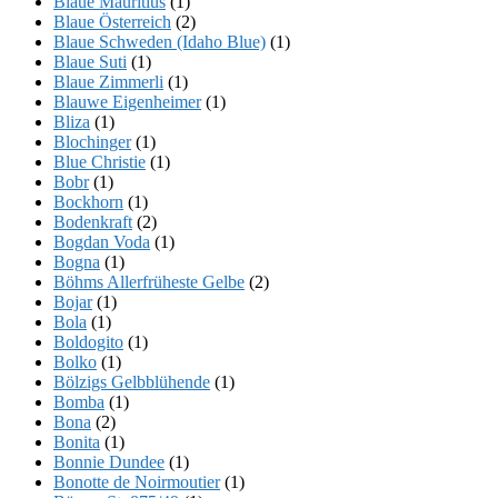
Blaue Mauritius
(1)
Blaue Österreich
(2)
Blaue Schweden (Idaho Blue)
(1)
Blaue Suti
(1)
Blaue Zimmerli
(1)
Blauwe Eigenheimer
(1)
Bliza
(1)
Blochinger
(1)
Blue Christie
(1)
Bobr
(1)
Bockhorn
(1)
Bodenkraft
(2)
Bogdan Voda
(1)
Bogna
(1)
Böhms Allerfrüheste Gelbe
(2)
Bojar
(1)
Bola
(1)
Boldogito
(1)
Bolko
(1)
Bölzigs Gelbblühende
(1)
Bomba
(1)
Bona
(2)
Bonita
(1)
Bonnie Dundee
(1)
Bonotte de Noirmoutier
(1)