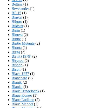
Bettina
(1)
Bevelander
(1)
BF 15
(1)
Biason
(1)
Bihoro
(1)
Bildstar
(1)
Binia
(1)
Binova
(2)
Bintje
(1)
Bintje-Mutante
(2)
Bionta
(1)
Birga
(2)
Birgit (1979)
(2)
Biryuza
(2)
Bishop
(1)
Bison
(1)
Black 1257
(1)
Blanchard
(2)
Blanik
(2)
Blanka
(1)
Blaue Hindelbank
(1)
Blaue Kongo
(1)
Blaue Ludiano
(2)
Blaue Mandel
(1)