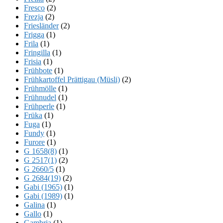
Fresco
(2)
Frezja
(2)
Friesländer
(2)
Frigga
(1)
Frila
(1)
Fringilla
(1)
Frisia
(1)
Frühbote
(1)
Frühkartoffel Prättigau (Müsli)
(2)
Frühmölle
(1)
Frühnudel
(1)
Frühperle
(1)
Früka
(1)
Fuga
(1)
Fundy
(1)
Furore
(1)
G 1658(8)
(1)
G 2517(1)
(2)
G 2660/5
(1)
G 2684(19)
(2)
Gabi (1965)
(1)
Gabi (1989)
(1)
Galina
(1)
Gallo
(1)
Gambria
(1)