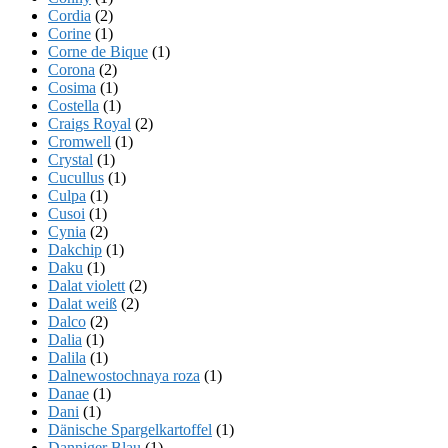
Cordia
(2)
Corine
(1)
Corne de Bique
(1)
Corona
(2)
Cosima
(1)
Costella
(1)
Craigs Royal
(2)
Cromwell
(1)
Crystal
(1)
Cucullus
(1)
Culpa
(1)
Cusoi
(1)
Cynia
(2)
Dakchip
(1)
Daku
(1)
Dalat violett
(2)
Dalat weiß
(2)
Dalco
(2)
Dalia
(1)
Dalila
(1)
Dalnewostochnaya roza
(1)
Danae
(1)
Dani
(1)
Dänische Spargelkartoffel
(1)
Danniger Blau
(1)