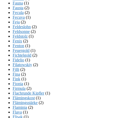
Fauna
(1)
Fausta
(2)
Fecula
(2)
Fecuva
(1)
Feja
(2)
Feldeslohn
(2)
Feldsonne
(2)
Feldstolz
(1)
Fenix
(2)
Fenton
(1)
Feuergold
(1)
Fichtelgold
(2)
Fidelio
(1)
Filatowskiy
(2)
Filli
(2)
Fina
(2)
Fink
(1)
Fionia
(1)
Firmula
(2)
Flachrunde Kipfler
(1)
Flämingskost
(1)
Flämingsstärke
(2)
Flaminia
(2)
Flava
(1)
Flisak
(1)