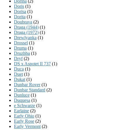
Dorina
(2)
Doris
(1)
Dorisa
(1)
Dorita
(1)
Doubrava
(2)
Draga (1944)
(1)
Draga (1972)
(1)
Drewlyanka
(1)
Drossel
(1)
Druma
(1)
Druzhba
(1)
Dryf
(2)
DS x Aspotet II 737
(1)
Duca
(1)
Duet
(1)
Dukat
(1)
Dunbar Rover
(1)
Dunbar Standard
(2)
Dunluce
(1)
Duquesa
(1)
e Schwarze
(1)
Earlaine
(2)
Early Ohio
(1)
Early Rose
(2)
Early Vermont
(2)