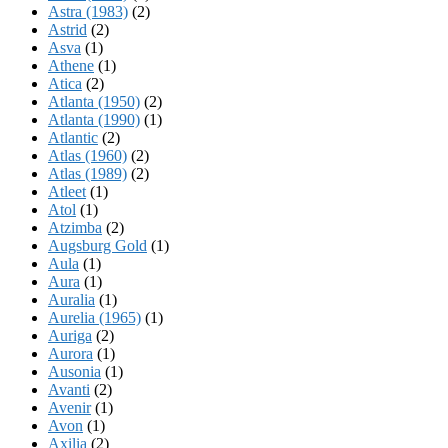
Astra (1983)
(2)
Astrid
(2)
Asva
(1)
Athene
(1)
Atica
(2)
Atlanta (1950)
(2)
Atlanta (1990)
(1)
Atlantic
(2)
Atlas (1960)
(2)
Atlas (1989)
(2)
Atleet
(1)
Atol
(1)
Atzimba
(2)
Augsburg Gold
(1)
Aula
(1)
Aura
(1)
Auralia
(1)
Aurelia (1965)
(1)
Auriga
(2)
Aurora
(1)
Ausonia
(1)
Avanti
(2)
Avenir
(1)
Avon
(1)
Axilia
(2)