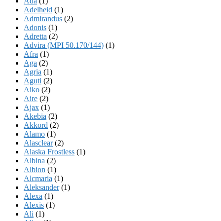
Ada
(1)
Adelheid
(1)
Admirandus
(2)
Adonis
(1)
Adretta
(2)
Advira (MPI 50.170/144)
(1)
Afra
(1)
Aga
(2)
Agria
(1)
Aguti
(2)
Aiko
(2)
Aire
(2)
Ajax
(1)
Akebia
(2)
Akkord
(2)
Alamo
(1)
Alasclear
(2)
Alaska Frostless
(1)
Albina
(2)
Albion
(1)
Alcmaria
(1)
Aleksander
(1)
Alexa
(1)
Alexis
(1)
Ali
(1)