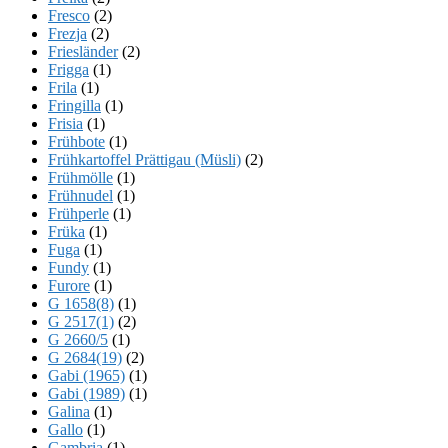
Fresco
(2)
Frezja
(2)
Friesländer
(2)
Frigga
(1)
Frila
(1)
Fringilla
(1)
Frisia
(1)
Frühbote
(1)
Frühkartoffel Prättigau (Müsli)
(2)
Frühmölle
(1)
Frühnudel
(1)
Frühperle
(1)
Früka
(1)
Fuga
(1)
Fundy
(1)
Furore
(1)
G 1658(8)
(1)
G 2517(1)
(2)
G 2660/5
(1)
G 2684(19)
(2)
Gabi (1965)
(1)
Gabi (1989)
(1)
Galina
(1)
Gallo
(1)
Gambria
(1)