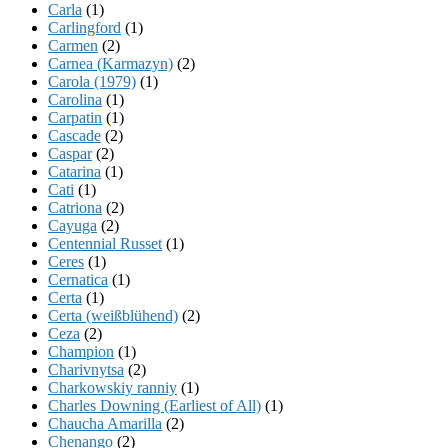
Carla
(1)
Carlingford
(1)
Carmen
(2)
Carnea (Karmazyn)
(2)
Carola (1979)
(1)
Carolina
(1)
Carpatin
(1)
Cascade
(2)
Caspar
(2)
Catarina
(1)
Cati
(1)
Catriona
(2)
Cayuga
(2)
Centennial Russet
(1)
Ceres
(1)
Cernatica
(1)
Certa
(1)
Certa (weißblühend)
(2)
Ceza
(2)
Champion
(1)
Charivnytsa
(2)
Charkowskiy ranniy
(1)
Charles Downing (Earliest of All)
(1)
Chaucha Amarilla
(2)
Chenango
(2)