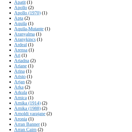
Apatit
(1)
Apollo
(2)
Apollo (1970)
(1)
Apta
(2)
Aquila
(1)
Aquila-Mutante
(1)
Aranyalma
(1)
Aranykincs
(1)
Ardeal
(1)
Arensa
(1)
Ari
(1)
Ariadna
(2)
Ariane
(1)
Arina
(1)
Aristo
(1)
Arjan
(2)
Arka
(2)
Arkula
(1)
Arnica
(1)
Arnika (1914)
(2)
Arnika (1988)
(2)
Arnoldi varajane
(2)
Aronia
(1)
Arran Banner
(1)
Arran Cairn
(2)