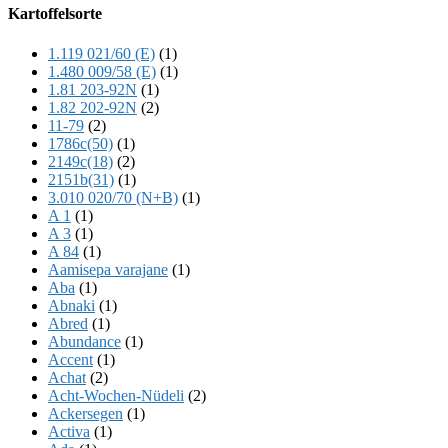
Offscreen
Kartoffelsorte
Content
1.119 021/60 (E)
(1)
1.480 009/58 (E)
(1)
1.81 203-92N
(1)
1.82 202-92N
(2)
11-79
(2)
1786c(50)
(1)
2149c(18)
(2)
2151b(31)
(1)
3.010 020/70 (N+B)
(1)
A 1
(1)
A 3
(1)
A 84
(1)
Aamisepa varajane
(1)
Aba
(1)
Abnaki
(1)
Abred
(1)
Abundance
(1)
Accent
(1)
Achat
(2)
Acht-Wochen-Nüdeli
(2)
Ackersegen
(1)
Activa
(1)