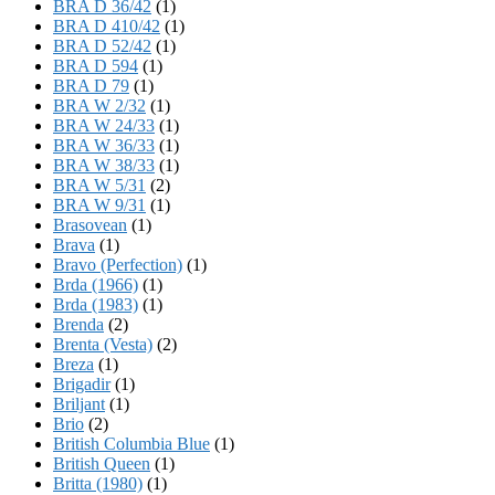
BRA D 36/42
(1)
BRA D 410/42
(1)
BRA D 52/42
(1)
BRA D 594
(1)
BRA D 79
(1)
BRA W 2/32
(1)
BRA W 24/33
(1)
BRA W 36/33
(1)
BRA W 38/33
(1)
BRA W 5/31
(2)
BRA W 9/31
(1)
Brasovean
(1)
Brava
(1)
Bravo (Perfection)
(1)
Brda (1966)
(1)
Brda (1983)
(1)
Brenda
(2)
Brenta (Vesta)
(2)
Breza
(1)
Brigadir
(1)
Briljant
(1)
Brio
(2)
British Columbia Blue
(1)
British Queen
(1)
Britta (1980)
(1)