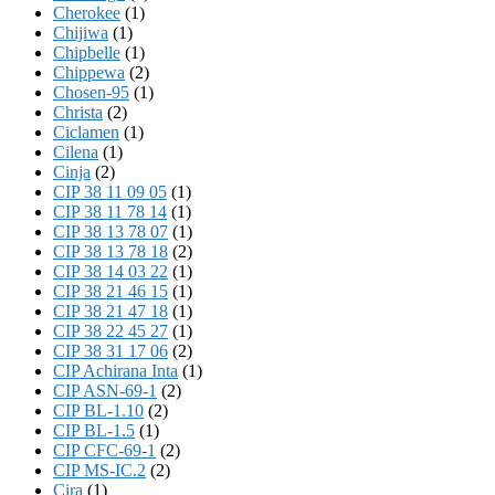
Cherokee
(1)
Chijiwa
(1)
Chipbelle
(1)
Chippewa
(2)
Chosen-95
(1)
Christa
(2)
Ciclamen
(1)
Cilena
(1)
Cinja
(2)
CIP 38 11 09 05
(1)
CIP 38 11 78 14
(1)
CIP 38 13 78 07
(1)
CIP 38 13 78 18
(2)
CIP 38 14 03 22
(1)
CIP 38 21 46 15
(1)
CIP 38 21 47 18
(1)
CIP 38 22 45 27
(1)
CIP 38 31 17 06
(2)
CIP Achirana Inta
(1)
CIP ASN-69-1
(2)
CIP BL-1.10
(2)
CIP BL-1.5
(1)
CIP CFC-69-1
(2)
CIP MS-IC.2
(2)
Cira
(1)