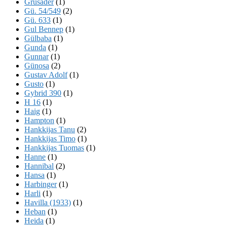
Grusader
(1)
Gü. 54/549
(2)
Gü. 633
(1)
Gul Bennep
(1)
Gülbaba
(1)
Gunda
(1)
Gunnar
(1)
Günosa
(2)
Gustav Adolf
(1)
Gusto
(1)
Gybrid 390
(1)
H 16
(1)
Haig
(1)
Hampton
(1)
Hankkijas Tanu
(2)
Hankkijas Timo
(1)
Hankkijas Tuomas
(1)
Hanne
(1)
Hannibal
(2)
Hansa
(1)
Harbinger
(1)
Harli
(1)
Havilla (1933)
(1)
Heban
(1)
Heida
(1)