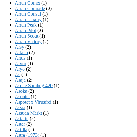
Arran Comet
(1)
Arran Comrade
(2)
Arran Consul
(1)
Arran Luxury
(1)
Arran Peak
(1)
Arran Pilot
(2)
Arran Scout
(1)
Arran Victory
(2)
Arsy
(2)
Artana
(2)
Artus
(1)
Arvor
(1)
Aryo
(2)
As
(1)
Asaja
(2)
Asche Sämling 420
(1)
Asoka
(2)
Aspotet
(1)
Aspotet x Virusfrei
(1)
Assia
(1)
Assuan Markt
(1)
Astarte
(2)
Aster
(2)
Astilla
(1)
Astra (1973)
(1)