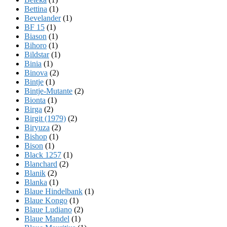
Bettina
(1)
Bevelander
(1)
BF 15
(1)
Biason
(1)
Bihoro
(1)
Bildstar
(1)
Binia
(1)
Binova
(2)
Bintje
(1)
Bintje-Mutante
(2)
Bionta
(1)
Birga
(2)
Birgit (1979)
(2)
Biryuza
(2)
Bishop
(1)
Bison
(1)
Black 1257
(1)
Blanchard
(2)
Blanik
(2)
Blanka
(1)
Blaue Hindelbank
(1)
Blaue Kongo
(1)
Blaue Ludiano
(2)
Blaue Mandel
(1)