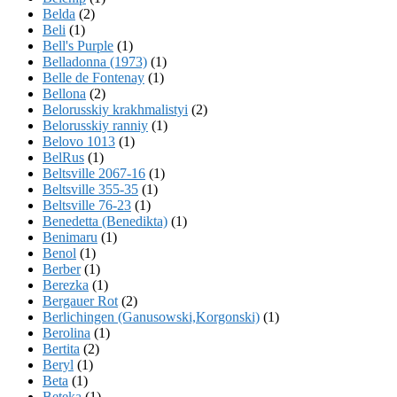
Belda
(2)
Beli
(1)
Bell's Purple
(1)
Belladonna (1973)
(1)
Belle de Fontenay
(1)
Bellona
(2)
Belorusskiy krakhmalistyi
(2)
Belorusskiy ranniy
(1)
Belovo 1013
(1)
BelRus
(1)
Beltsville 2067-16
(1)
Beltsville 355-35
(1)
Beltsville 76-23
(1)
Benedetta (Benedikta)
(1)
Benimaru
(1)
Benol
(1)
Berber
(1)
Berezka
(1)
Bergauer Rot
(2)
Berlichingen (Ganusowski,Korgonski)
(1)
Berolina
(1)
Bertita
(2)
Beryl
(1)
Beta
(1)
Beteka
(1)