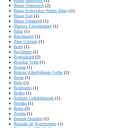
Blaue Mauritius
(1)
Blaue Österreich
(2)
Blaue Schweden (Idaho Blue)
(1)
Blaue Suti
(1)
Blaue Zimmerli
(1)
Blauwe Eigenheimer
(1)
Bliza
(1)
Blochinger
(1)
Blue Christie
(1)
Bobr
(1)
Bockhorn
(1)
Bodenkraft
(2)
Bogdan Voda
(1)
Bogna
(1)
Böhms Allerfrüheste Gelbe
(2)
Bojar
(1)
Bola
(1)
Boldogito
(1)
Bolko
(1)
Bölzigs Gelbblühende
(1)
Bomba
(1)
Bona
(2)
Bonita
(1)
Bonnie Dundee
(1)
Bonotte de Noirmoutier
(1)