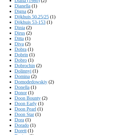
Diana (1980)
(2)
Dianella
(1)
Digna
(2)
Dijkhuis 50.25/25
(1)
Dijkhuis 53-153
(1)
Dinia
(2)
Dirus
(2)
Ditta
(1)
Diva
(2)
Dobra
(1)
Dobrin
(1)
Dobro
(1)
Dobrochin
(2)
Dolinnyi
(1)
Domina
(2)
Domodedowskiy
(2)
Donella
(1)
Donor
(1)
Doon Bounty
(2)
Doon Early
(1)
Doon Pearl
(1)
Doon Star
(1)
Dora
(1)
Dorado
(1)
Dorett
(1)