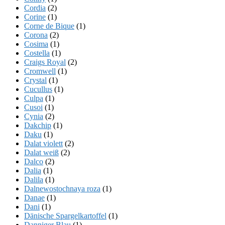
Cordia
(2)
Corine
(1)
Corne de Bique
(1)
Corona
(2)
Cosima
(1)
Costella
(1)
Craigs Royal
(2)
Cromwell
(1)
Crystal
(1)
Cucullus
(1)
Culpa
(1)
Cusoi
(1)
Cynia
(2)
Dakchip
(1)
Daku
(1)
Dalat violett
(2)
Dalat weiß
(2)
Dalco
(2)
Dalia
(1)
Dalila
(1)
Dalnewostochnaya roza
(1)
Danae
(1)
Dani
(1)
Dänische Spargelkartoffel
(1)
Danniger Blau
(1)