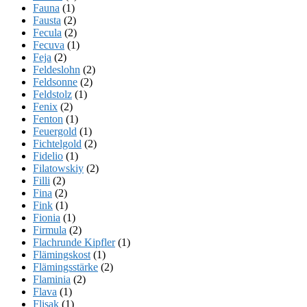
Fauna
(1)
Fausta
(2)
Fecula
(2)
Fecuva
(1)
Feja
(2)
Feldeslohn
(2)
Feldsonne
(2)
Feldstolz
(1)
Fenix
(2)
Fenton
(1)
Feuergold
(1)
Fichtelgold
(2)
Fidelio
(1)
Filatowskiy
(2)
Filli
(2)
Fina
(2)
Fink
(1)
Fionia
(1)
Firmula
(2)
Flachrunde Kipfler
(1)
Flämingskost
(1)
Flämingsstärke
(2)
Flaminia
(2)
Flava
(1)
Flisak
(1)