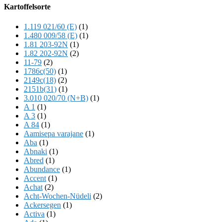
Offscreen
Kartoffelsorte
Content
1.119 021/60 (E)
(1)
1.480 009/58 (E)
(1)
1.81 203-92N
(1)
1.82 202-92N
(2)
11-79
(2)
1786c(50)
(1)
2149c(18)
(2)
2151b(31)
(1)
3.010 020/70 (N+B)
(1)
A 1
(1)
A 3
(1)
A 84
(1)
Aamisepa varajane
(1)
Aba
(1)
Abnaki
(1)
Abred
(1)
Abundance
(1)
Accent
(1)
Achat
(2)
Acht-Wochen-Nüdeli
(2)
Ackersegen
(1)
Activa
(1)