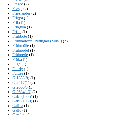
Fresco
(2)
Frezja
(2)
Friesländer
(2)
Frigga
(1)
Frila
(1)
Fringilla
(1)
Frisia
(1)
Frühbote
(1)
Frühkartoffel Prättigau (Müsli)
(2)
Frühmölle
(1)
Frühnudel
(1)
Frühperle
(1)
Früka
(1)
Fuga
(1)
Fundy
(1)
Furore
(1)
G 1658(8)
(1)
G 2517(1)
(2)
G 2660/5
(1)
G 2684(19)
(2)
Gabi (1965)
(1)
Gabi (1989)
(1)
Galina
(1)
Gallo
(1)
Gambria
(1)