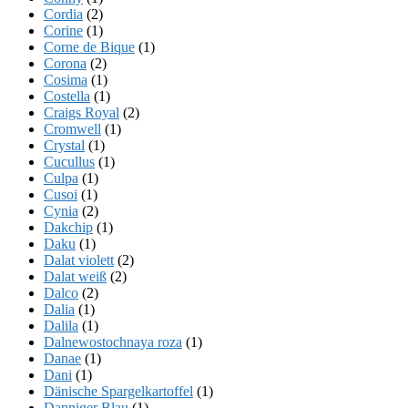
Cordia
(2)
Corine
(1)
Corne de Bique
(1)
Corona
(2)
Cosima
(1)
Costella
(1)
Craigs Royal
(2)
Cromwell
(1)
Crystal
(1)
Cucullus
(1)
Culpa
(1)
Cusoi
(1)
Cynia
(2)
Dakchip
(1)
Daku
(1)
Dalat violett
(2)
Dalat weiß
(2)
Dalco
(2)
Dalia
(1)
Dalila
(1)
Dalnewostochnaya roza
(1)
Danae
(1)
Dani
(1)
Dänische Spargelkartoffel
(1)
Danniger Blau
(1)