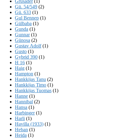
Grusader
(1)
Gü. 54/549
(2)
Gü. 633
(1)
Gul Bennep
(1)
Gülbaba
(1)
Gunda
(1)
Gunnar
(1)
Günosa
(2)
Gustav Adolf
(1)
Gusto
(1)
Gybrid 390
(1)
H 16
(1)
Haig
(1)
Hampton
(1)
Hankkijas Tanu
(2)
Hankkijas Timo
(1)
Hankkijas Tuomas
(1)
Hanne
(1)
Hannibal
(2)
Hansa
(1)
Harbinger
(1)
Harli
(1)
Havilla (1933)
(1)
Heban
(1)
Heida
(1)