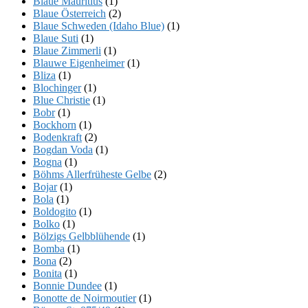
Blaue Mauritius
(1)
Blaue Österreich
(2)
Blaue Schweden (Idaho Blue)
(1)
Blaue Suti
(1)
Blaue Zimmerli
(1)
Blauwe Eigenheimer
(1)
Bliza
(1)
Blochinger
(1)
Blue Christie
(1)
Bobr
(1)
Bockhorn
(1)
Bodenkraft
(2)
Bogdan Voda
(1)
Bogna
(1)
Böhms Allerfrüheste Gelbe
(2)
Bojar
(1)
Bola
(1)
Boldogito
(1)
Bolko
(1)
Bölzigs Gelbblühende
(1)
Bomba
(1)
Bona
(2)
Bonita
(1)
Bonnie Dundee
(1)
Bonotte de Noirmoutier
(1)