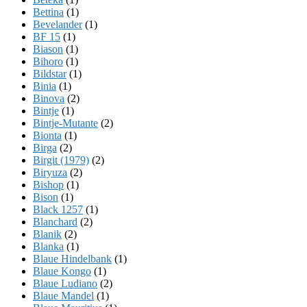
Bettina
(1)
Bevelander
(1)
BF 15
(1)
Biason
(1)
Bihoro
(1)
Bildstar
(1)
Binia
(1)
Binova
(2)
Bintje
(1)
Bintje-Mutante
(2)
Bionta
(1)
Birga
(2)
Birgit (1979)
(2)
Biryuza
(2)
Bishop
(1)
Bison
(1)
Black 1257
(1)
Blanchard
(2)
Blanik
(2)
Blanka
(1)
Blaue Hindelbank
(1)
Blaue Kongo
(1)
Blaue Ludiano
(2)
Blaue Mandel
(1)