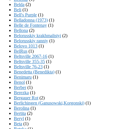
Belda
(2)
Beli
(1)
Bell's Purple
(1)
Belladonna (1973)
(1)
Belle de Fontenay
(1)
Bellona
(2)
Belorusskiy krakhmalistyi
(2)
Belorusskiy ranniy
(1)
Belovo 1013
(1)
BelRus
(1)
Beltsville 2067-16
(1)
Beltsville 355-35
(1)
Beltsville 76-23
(1)
Benedetta (Benedikta)
(1)
Benimaru
(1)
Benol
(1)
Berber
(1)
Berezka
(1)
Bergauer Rot
(2)
Berlichingen (Ganusowski,Korgonski)
(1)
Berolina
(1)
Bertita
(2)
Beryl
(1)
Beta
(1)
Beteka
(1)