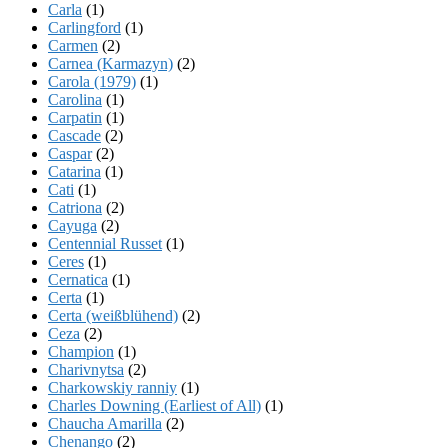
Carla
(1)
Carlingford
(1)
Carmen
(2)
Carnea (Karmazyn)
(2)
Carola (1979)
(1)
Carolina
(1)
Carpatin
(1)
Cascade
(2)
Caspar
(2)
Catarina
(1)
Cati
(1)
Catriona
(2)
Cayuga
(2)
Centennial Russet
(1)
Ceres
(1)
Cernatica
(1)
Certa
(1)
Certa (weißblühend)
(2)
Ceza
(2)
Champion
(1)
Charivnytsa
(2)
Charkowskiy ranniy
(1)
Charles Downing (Earliest of All)
(1)
Chaucha Amarilla
(2)
Chenango
(2)