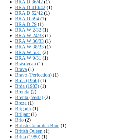
BRA D 36/42
(1)
BRA D 410/42
(1)
BRA D 52/42
(1)
BRA D 594
(1)
BRA D 79
(1)
BRA W 2/32
(1)
BRA W 24/33
(1)
BRA W 36/33
(1)
BRA W 38/33
(1)
BRA W 5/31
(2)
BRA W 9/31
(1)
Brasovean
(1)
Brava
(1)
Bravo (Perfection)
(1)
Brda (1966)
(1)
Brda (1983)
(1)
Brenda
(2)
Brenta (Vesta)
(2)
Breza
(1)
Brigadir
(1)
Briljant
(1)
Brio
(2)
British Columbia Blue
(1)
British Queen
(1)
Britta (1980)
(1)