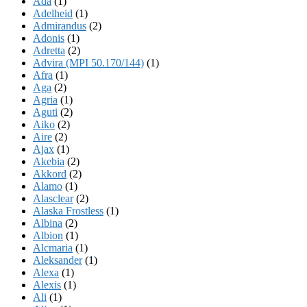
Ada
(1)
Adelheid
(1)
Admirandus
(2)
Adonis
(1)
Adretta
(2)
Advira (MPI 50.170/144)
(1)
Afra
(1)
Aga
(2)
Agria
(1)
Aguti
(2)
Aiko
(2)
Aire
(2)
Ajax
(1)
Akebia
(2)
Akkord
(2)
Alamo
(1)
Alasclear
(2)
Alaska Frostless
(1)
Albina
(2)
Albion
(1)
Alcmaria
(1)
Aleksander
(1)
Alexa
(1)
Alexis
(1)
Ali
(1)