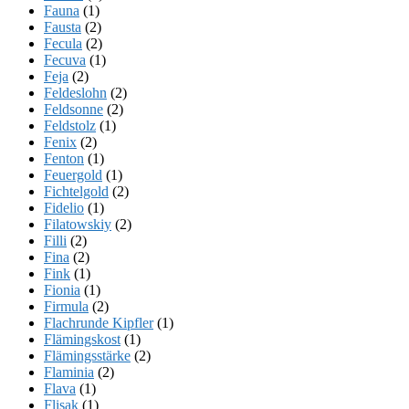
Fauna
(1)
Fausta
(2)
Fecula
(2)
Fecuva
(1)
Feja
(2)
Feldeslohn
(2)
Feldsonne
(2)
Feldstolz
(1)
Fenix
(2)
Fenton
(1)
Feuergold
(1)
Fichtelgold
(2)
Fidelio
(1)
Filatowskiy
(2)
Filli
(2)
Fina
(2)
Fink
(1)
Fionia
(1)
Firmula
(2)
Flachrunde Kipfler
(1)
Flämingskost
(1)
Flämingsstärke
(2)
Flaminia
(2)
Flava
(1)
Flisak
(1)