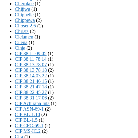
Cherokee
(1)
Chijiwa
(1)
Chipbelle
(1)
Chippewa
(2)
Chosen-95
(1)
Christa
(2)
Ciclamen
(1)
Cilena
(1)
Cinja
(2)
CIP 38 11 09 05
(1)
CIP 38 11 78 14
(1)
CIP 38 13 78 07
(1)
CIP 38 13 78 18
(2)
CIP 38 14 03 22
(1)
CIP 38 21 46 15
(1)
CIP 38 21 47 18
(1)
CIP 38 22 45 27
(1)
CIP 38 31 17 06
(2)
CIP Achirana Inta
(1)
CIP ASN-69-1
(2)
CIP BL-1.10
(2)
CIP BL-1.5
(1)
CIP CFC-69-1
(2)
CIP MS-IC.2
(2)
Cira
(1)