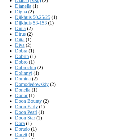
Diana (1980)
(2)
Dianella
(1)
Digna
(2)
Dijkhuis 50.25/25
(1)
Dijkhuis 53-153
(1)
Dinia
(2)
Dirus
(2)
Ditta
(1)
Diva
(2)
Dobra
(1)
Dobrin
(1)
Dobro
(1)
Dobrochin
(2)
Dolinnyi
(1)
Domina
(2)
Domodedowskiy
(2)
Donella
(1)
Donor
(1)
Doon Bounty
(2)
Doon Early
(1)
Doon Pearl
(1)
Doon Star
(1)
Dora
(1)
Dorado
(1)
Dorett
(1)