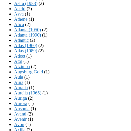
Astra (1983)
(2)
Astrid
(2)
Asva
(1)
Athene
(1)
Atica
(2)
Atlanta (1950)
(2)
Atlanta (1990)
(1)
Atlantic
(2)
Atlas (1960)
(2)
Atlas (1989)
(2)
Atleet
(1)
Atol
(1)
Atzimba
(2)
Augsburg Gold
(1)
Aula
(1)
Aura
(1)
Auralia
(1)
Aurelia (1965)
(1)
Auriga
(2)
Aurora
(1)
Ausonia
(1)
Avanti
(2)
Avenir
(1)
Avon
(1)
Axilia
(2)