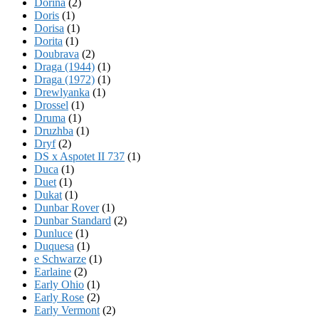
Dorina
(2)
Doris
(1)
Dorisa
(1)
Dorita
(1)
Doubrava
(2)
Draga (1944)
(1)
Draga (1972)
(1)
Drewlyanka
(1)
Drossel
(1)
Druma
(1)
Druzhba
(1)
Dryf
(2)
DS x Aspotet II 737
(1)
Duca
(1)
Duet
(1)
Dukat
(1)
Dunbar Rover
(1)
Dunbar Standard
(2)
Dunluce
(1)
Duquesa
(1)
e Schwarze
(1)
Earlaine
(2)
Early Ohio
(1)
Early Rose
(2)
Early Vermont
(2)