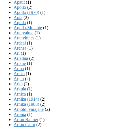
Apatit
(1)
Apollo
(2)
Apollo (1970)
(1)
Apta
(2)
Aquila
(1)
Aquila-Mutante
(1)
Aranyalma
(1)
Aranykincs
(1)
Ardeal
(1)
Arensa
(1)
Ari
(1)
Ariadna
(2)
Ariane
(1)
Arina
(1)
Aristo
(1)
Arjan
(2)
Arka
(2)
Arkula
(1)
Arnica
(1)
Arnika (1914)
(2)
Arnika (1988)
(2)
Arnoldi varajane
(2)
Aronia
(1)
Arran Banner
(1)
Arran Cairn
(2)