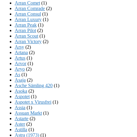
Arran Comet
(1)
Arran Comrade
(2)
Arran Consul
(1)
Arran Luxury
(1)
Arran Peak
(1)
Arran Pilot
(2)
Arran Scout
(1)
Arran Victory
(2)
Arsy
(2)
Artana
(2)
Artus
(1)
Arvor
(1)
Aryo
(2)
As
(1)
Asaja
(2)
Asche Sämling 420
(1)
Asoka
(2)
Aspotet
(1)
Aspotet x Virusfrei
(1)
Assia
(1)
Assuan Markt
(1)
Astarte
(2)
Aster
(2)
Astilla
(1)
Astra (1973)
(1)