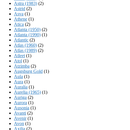
Astra (1983)
(2)
Astrid
(2)
Asva
(1)
Athene
(1)
Atica
(2)
Atlanta (1950)
(2)
Atlanta (1990)
(1)
Atlantic
(2)
Atlas (1960)
(2)
Atlas (1989)
(2)
Atleet
(1)
Atol
(1)
Atzimba
(2)
Augsburg Gold
(1)
Aula
(1)
Aura
(1)
Auralia
(1)
Aurelia (1965)
(1)
Auriga
(2)
Aurora
(1)
Ausonia
(1)
Avanti
(2)
Avenir
(1)
Avon
(1)
Axilia
(2)