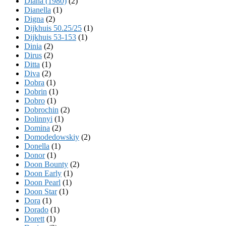
Diana (1980)
(2)
Dianella
(1)
Digna
(2)
Dijkhuis 50.25/25
(1)
Dijkhuis 53-153
(1)
Dinia
(2)
Dirus
(2)
Ditta
(1)
Diva
(2)
Dobra
(1)
Dobrin
(1)
Dobro
(1)
Dobrochin
(2)
Dolinnyi
(1)
Domina
(2)
Domodedowskiy
(2)
Donella
(1)
Donor
(1)
Doon Bounty
(2)
Doon Early
(1)
Doon Pearl
(1)
Doon Star
(1)
Dora
(1)
Dorado
(1)
Dorett
(1)