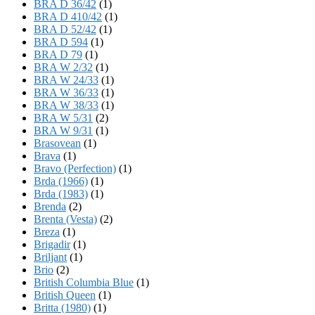
BRA D 36/42
(1)
BRA D 410/42
(1)
BRA D 52/42
(1)
BRA D 594
(1)
BRA D 79
(1)
BRA W 2/32
(1)
BRA W 24/33
(1)
BRA W 36/33
(1)
BRA W 38/33
(1)
BRA W 5/31
(2)
BRA W 9/31
(1)
Brasovean
(1)
Brava
(1)
Bravo (Perfection)
(1)
Brda (1966)
(1)
Brda (1983)
(1)
Brenda
(2)
Brenta (Vesta)
(2)
Breza
(1)
Brigadir
(1)
Briljant
(1)
Brio
(2)
British Columbia Blue
(1)
British Queen
(1)
Britta (1980)
(1)