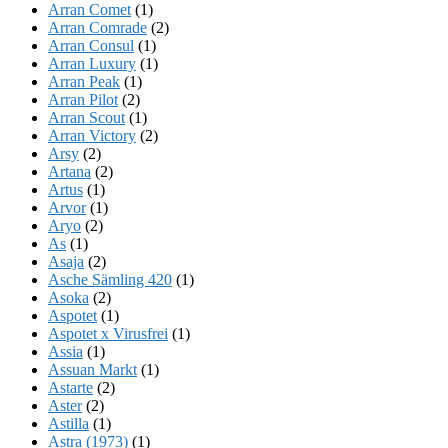
Arran Comet
(1)
Arran Comrade
(2)
Arran Consul
(1)
Arran Luxury
(1)
Arran Peak
(1)
Arran Pilot
(2)
Arran Scout
(1)
Arran Victory
(2)
Arsy
(2)
Artana
(2)
Artus
(1)
Arvor
(1)
Aryo
(2)
As
(1)
Asaja
(2)
Asche Sämling 420
(1)
Asoka
(2)
Aspotet
(1)
Aspotet x Virusfrei
(1)
Assia
(1)
Assuan Markt
(1)
Astarte
(2)
Aster
(2)
Astilla
(1)
Astra (1973)
(1)