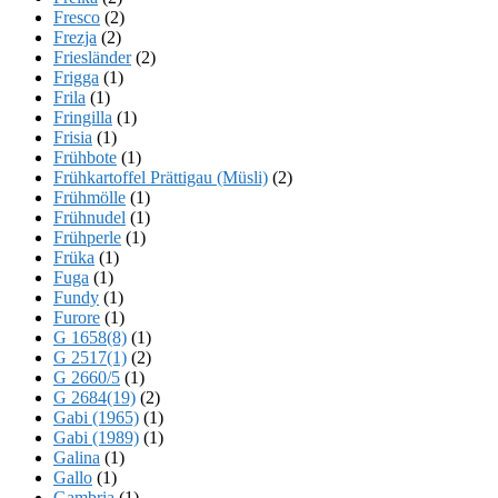
Fresco
(2)
Frezja
(2)
Friesländer
(2)
Frigga
(1)
Frila
(1)
Fringilla
(1)
Frisia
(1)
Frühbote
(1)
Frühkartoffel Prättigau (Müsli)
(2)
Frühmölle
(1)
Frühnudel
(1)
Frühperle
(1)
Früka
(1)
Fuga
(1)
Fundy
(1)
Furore
(1)
G 1658(8)
(1)
G 2517(1)
(2)
G 2660/5
(1)
G 2684(19)
(2)
Gabi (1965)
(1)
Gabi (1989)
(1)
Galina
(1)
Gallo
(1)
Gambria
(1)