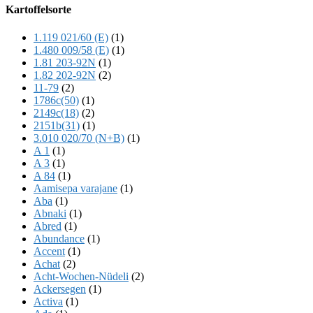
Offscreen
Kartoffelsorte
Content
1.119 021/60 (E)
(1)
1.480 009/58 (E)
(1)
1.81 203-92N
(1)
1.82 202-92N
(2)
11-79
(2)
1786c(50)
(1)
2149c(18)
(2)
2151b(31)
(1)
3.010 020/70 (N+B)
(1)
A 1
(1)
A 3
(1)
A 84
(1)
Aamisepa varajane
(1)
Aba
(1)
Abnaki
(1)
Abred
(1)
Abundance
(1)
Accent
(1)
Achat
(2)
Acht-Wochen-Nüdeli
(2)
Ackersegen
(1)
Activa
(1)