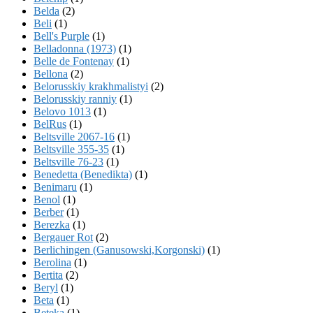
Belda
(2)
Beli
(1)
Bell's Purple
(1)
Belladonna (1973)
(1)
Belle de Fontenay
(1)
Bellona
(2)
Belorusskiy krakhmalistyi
(2)
Belorusskiy ranniy
(1)
Belovo 1013
(1)
BelRus
(1)
Beltsville 2067-16
(1)
Beltsville 355-35
(1)
Beltsville 76-23
(1)
Benedetta (Benedikta)
(1)
Benimaru
(1)
Benol
(1)
Berber
(1)
Berezka
(1)
Bergauer Rot
(2)
Berlichingen (Ganusowski,Korgonski)
(1)
Berolina
(1)
Bertita
(2)
Beryl
(1)
Beta
(1)
Beteka
(1)