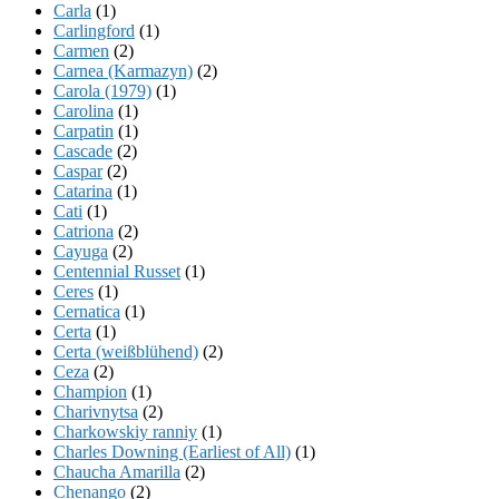
Carla
(1)
Carlingford
(1)
Carmen
(2)
Carnea (Karmazyn)
(2)
Carola (1979)
(1)
Carolina
(1)
Carpatin
(1)
Cascade
(2)
Caspar
(2)
Catarina
(1)
Cati
(1)
Catriona
(2)
Cayuga
(2)
Centennial Russet
(1)
Ceres
(1)
Cernatica
(1)
Certa
(1)
Certa (weißblühend)
(2)
Ceza
(2)
Champion
(1)
Charivnytsa
(2)
Charkowskiy ranniy
(1)
Charles Downing (Earliest of All)
(1)
Chaucha Amarilla
(2)
Chenango
(2)