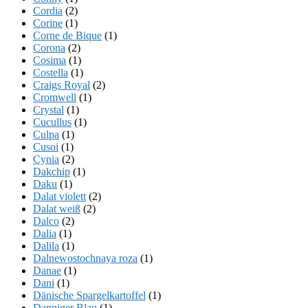
Cordia
(2)
Corine
(1)
Corne de Bique
(1)
Corona
(2)
Cosima
(1)
Costella
(1)
Craigs Royal
(2)
Cromwell
(1)
Crystal
(1)
Cucullus
(1)
Culpa
(1)
Cusoi
(1)
Cynia
(2)
Dakchip
(1)
Daku
(1)
Dalat violett
(2)
Dalat weiß
(2)
Dalco
(2)
Dalia
(1)
Dalila
(1)
Dalnewostochnaya roza
(1)
Danae
(1)
Dani
(1)
Dänische Spargelkartoffel
(1)
Danniger Blau
(1)