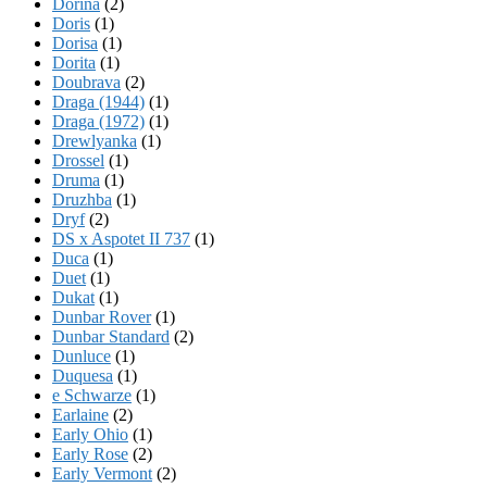
Dorina
(2)
Doris
(1)
Dorisa
(1)
Dorita
(1)
Doubrava
(2)
Draga (1944)
(1)
Draga (1972)
(1)
Drewlyanka
(1)
Drossel
(1)
Druma
(1)
Druzhba
(1)
Dryf
(2)
DS x Aspotet II 737
(1)
Duca
(1)
Duet
(1)
Dukat
(1)
Dunbar Rover
(1)
Dunbar Standard
(2)
Dunluce
(1)
Duquesa
(1)
e Schwarze
(1)
Earlaine
(2)
Early Ohio
(1)
Early Rose
(2)
Early Vermont
(2)