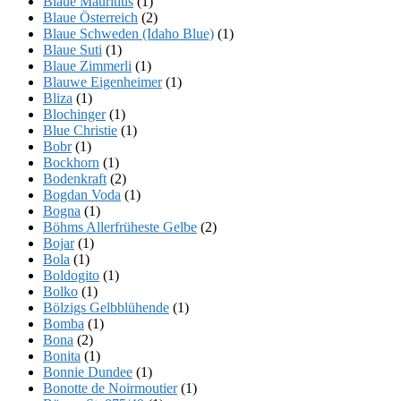
Blaue Mauritius
(1)
Blaue Österreich
(2)
Blaue Schweden (Idaho Blue)
(1)
Blaue Suti
(1)
Blaue Zimmerli
(1)
Blauwe Eigenheimer
(1)
Bliza
(1)
Blochinger
(1)
Blue Christie
(1)
Bobr
(1)
Bockhorn
(1)
Bodenkraft
(2)
Bogdan Voda
(1)
Bogna
(1)
Böhms Allerfrüheste Gelbe
(2)
Bojar
(1)
Bola
(1)
Boldogito
(1)
Bolko
(1)
Bölzigs Gelbblühende
(1)
Bomba
(1)
Bona
(2)
Bonita
(1)
Bonnie Dundee
(1)
Bonotte de Noirmoutier
(1)