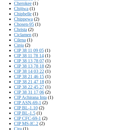
Cherokee
(1)
Chijiwa
(1)
Chipbelle
(1)
Chippewa
(2)
Chosen-95
(1)
Christa
(2)
Ciclamen
(1)
Cilena
(1)
Cinja
(2)
CIP 38 11 09 05
(1)
CIP 38 11 78 14
(1)
CIP 38 13 78 07
(1)
CIP 38 13 78 18
(2)
CIP 38 14 03 22
(1)
CIP 38 21 46 15
(1)
CIP 38 21 47 18
(1)
CIP 38 22 45 27
(1)
CIP 38 31 17 06
(2)
CIP Achirana Inta
(1)
CIP ASN-69-1
(2)
CIP BL-1.10
(2)
CIP BL-1.5
(1)
CIP CFC-69-1
(2)
CIP MS-IC.2
(2)
Cira
(1)