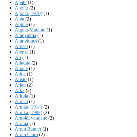
Apatit
(1)
Apollo
(2)
Apollo (1970)
(1)
Apta
(2)
Aquila
(1)
Aquila-Mutante
(1)
Aranyalma
(1)
Aranykincs
(1)
Ardeal
(1)
Arensa
(1)
Ari
(1)
Ariadna
(2)
Ariane
(1)
Arina
(1)
Aristo
(1)
Arjan
(2)
Arka
(2)
Arkula
(1)
Arnica
(1)
Arnika (1914)
(2)
Arnika (1988)
(2)
Arnoldi varajane
(2)
Aronia
(1)
Arran Banner
(1)
Arran Cairn
(2)