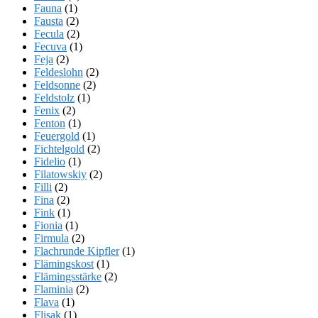
Fauna
(1)
Fausta
(2)
Fecula
(2)
Fecuva
(1)
Feja
(2)
Feldeslohn
(2)
Feldsonne
(2)
Feldstolz
(1)
Fenix
(2)
Fenton
(1)
Feuergold
(1)
Fichtelgold
(2)
Fidelio
(1)
Filatowskiy
(2)
Filli
(2)
Fina
(2)
Fink
(1)
Fionia
(1)
Firmula
(2)
Flachrunde Kipfler
(1)
Flämingskost
(1)
Flämingsstärke
(2)
Flaminia
(2)
Flava
(1)
Flisak
(1)