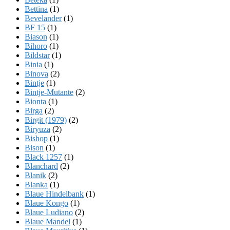
Bettina
(1)
Bevelander
(1)
BF 15
(1)
Biason
(1)
Bihoro
(1)
Bildstar
(1)
Binia
(1)
Binova
(2)
Bintje
(1)
Bintje-Mutante
(2)
Bionta
(1)
Birga
(2)
Birgit (1979)
(2)
Biryuza
(2)
Bishop
(1)
Bison
(1)
Black 1257
(1)
Blanchard
(2)
Blanik
(2)
Blanka
(1)
Blaue Hindelbank
(1)
Blaue Kongo
(1)
Blaue Ludiano
(2)
Blaue Mandel
(1)