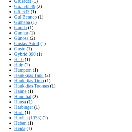
Grusader
(1)
Gü. 54/549
(2)
Gü. 633
(1)
Gul Bennep
(1)
Gülbaba
(1)
Gunda
(1)
Gunnar
(1)
Günosa
(2)
Gustav Adolf
(1)
Gusto
(1)
Gybrid 390
(1)
H 16
(1)
Haig
(1)
Hampton
(1)
Hankkijas Tanu
(2)
Hankkijas Timo
(1)
Hankkijas Tuomas
(1)
Hanne
(1)
Hannibal
(2)
Hansa
(1)
Harbinger
(1)
Harli
(1)
Havilla (1933)
(1)
Heban
(1)
Heida
(1)