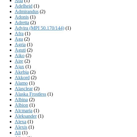
Ada
(1)
Adelheid
(1)
Admirandus
(2)
Adonis
(1)
Adretta
(2)
Advira (MPI 50.170/144)
(1)
Afra
(1)
Aga
(2)
Agria
(1)
Aguti
(2)
Aiko
(2)
Aire
(2)
Ajax
(1)
Akebia
(2)
Akkord
(2)
Alamo
(1)
Alasclear
(2)
Alaska Frostless
(1)
Albina
(2)
Albion
(1)
Alcmaria
(1)
Aleksander
(1)
Alexa
(1)
Alexis
(1)
Ali
(1)