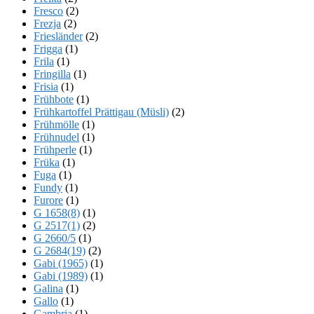
Fresco
(2)
Frezja
(2)
Friesländer
(2)
Frigga
(1)
Frila
(1)
Fringilla
(1)
Frisia
(1)
Frühbote
(1)
Frühkartoffel Prättigau (Müsli)
(2)
Frühmölle
(1)
Frühnudel
(1)
Frühperle
(1)
Früka
(1)
Fuga
(1)
Fundy
(1)
Furore
(1)
G 1658(8)
(1)
G 2517(1)
(2)
G 2660/5
(1)
G 2684(19)
(2)
Gabi (1965)
(1)
Gabi (1989)
(1)
Galina
(1)
Gallo
(1)
Gambria
(1)