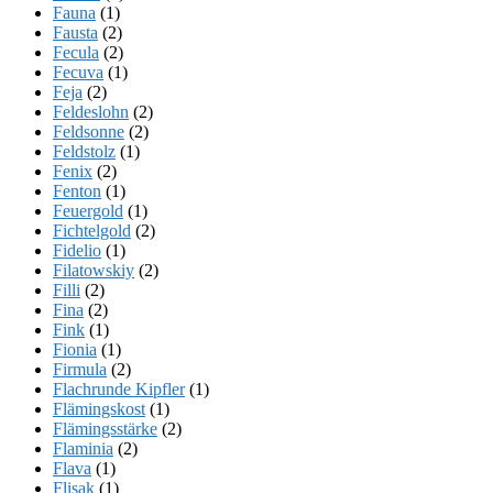
Fauna
(1)
Fausta
(2)
Fecula
(2)
Fecuva
(1)
Feja
(2)
Feldeslohn
(2)
Feldsonne
(2)
Feldstolz
(1)
Fenix
(2)
Fenton
(1)
Feuergold
(1)
Fichtelgold
(2)
Fidelio
(1)
Filatowskiy
(2)
Filli
(2)
Fina
(2)
Fink
(1)
Fionia
(1)
Firmula
(2)
Flachrunde Kipfler
(1)
Flämingskost
(1)
Flämingsstärke
(2)
Flaminia
(2)
Flava
(1)
Flisak
(1)