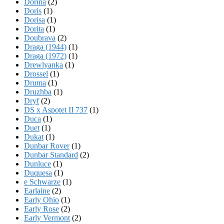
Dorina
(2)
Doris
(1)
Dorisa
(1)
Dorita
(1)
Doubrava
(2)
Draga (1944)
(1)
Draga (1972)
(1)
Drewlyanka
(1)
Drossel
(1)
Druma
(1)
Druzhba
(1)
Dryf
(2)
DS x Aspotet II 737
(1)
Duca
(1)
Duet
(1)
Dukat
(1)
Dunbar Rover
(1)
Dunbar Standard
(2)
Dunluce
(1)
Duquesa
(1)
e Schwarze
(1)
Earlaine
(2)
Early Ohio
(1)
Early Rose
(2)
Early Vermont
(2)