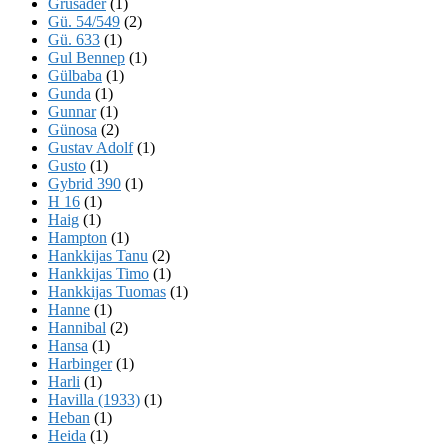
Grusader
(1)
Gü. 54/549
(2)
Gü. 633
(1)
Gul Bennep
(1)
Gülbaba
(1)
Gunda
(1)
Gunnar
(1)
Günosa
(2)
Gustav Adolf
(1)
Gusto
(1)
Gybrid 390
(1)
H 16
(1)
Haig
(1)
Hampton
(1)
Hankkijas Tanu
(2)
Hankkijas Timo
(1)
Hankkijas Tuomas
(1)
Hanne
(1)
Hannibal
(2)
Hansa
(1)
Harbinger
(1)
Harli
(1)
Havilla (1933)
(1)
Heban
(1)
Heida
(1)