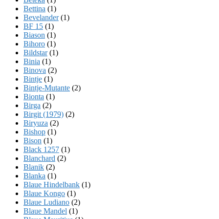
Bettina
(1)
Bevelander
(1)
BF 15
(1)
Biason
(1)
Bihoro
(1)
Bildstar
(1)
Binia
(1)
Binova
(2)
Bintje
(1)
Bintje-Mutante
(2)
Bionta
(1)
Birga
(2)
Birgit (1979)
(2)
Biryuza
(2)
Bishop
(1)
Bison
(1)
Black 1257
(1)
Blanchard
(2)
Blanik
(2)
Blanka
(1)
Blaue Hindelbank
(1)
Blaue Kongo
(1)
Blaue Ludiano
(2)
Blaue Mandel
(1)