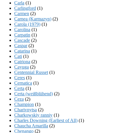
Carla
(1)
Carlingford
(1)
Carmen
(2)
Carnea (Karmazyn)
(2)
Carola (1979)
(1)
Carolina
(1)
Carpatin
(1)
Cascade
(2)
Caspar
(2)
Catarina
(1)
Cati
(1)
Catriona
(2)
Cayuga
(2)
Centennial Russet
(1)
Ceres
(1)
Cernatica
(1)
Certa
(1)
Certa (weißblühend)
(2)
Ceza
(2)
Champion
(1)
Charivnytsa
(2)
Charkowskiy ranniy
(1)
Charles Downing (Earliest of All)
(1)
Chaucha Amarilla
(2)
Chenango
(2)