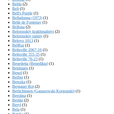
Belda
(2)
Beli
(1)
Bell's Purple
(1)
Belladonna (1973)
(1)
Belle de Fontenay
(1)
Bellona
(2)
Belorusskiy krakhmalistyi
(2)
Belorusskiy ranniy
(1)
Belovo 1013
(1)
BelRus
(1)
Beltsville 2067-16
(1)
Beltsville 355-35
(1)
Beltsville 76-23
(1)
Benedetta (Benedikta)
(1)
Benimaru
(1)
Benol
(1)
Berber
(1)
Berezka
(1)
Bergauer Rot
(2)
Berlichingen (Ganusowski,Korgonski)
(1)
Berolina
(1)
Bertita
(2)
Beryl
(1)
Beta
(1)
Beteka
(1)