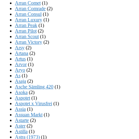
Arran Comet
(1)
Arran Comrade
(2)
Arran Consul
(1)
Arran Luxury
(1)
Arran Peak
(1)
Arran Pilot
(2)
Arran Scout
(1)
Arran Victory
(2)
Arsy
(2)
Artana
(2)
Artus
(1)
Arvor
(1)
Aryo
(2)
As
(1)
Asaja
(2)
Asche Sämling 420
(1)
Asoka
(2)
Aspotet
(1)
Aspotet x Virusfrei
(1)
Assia
(1)
Assuan Markt
(1)
Astarte
(2)
Aster
(2)
Astilla
(1)
Astra (1973)
(1)