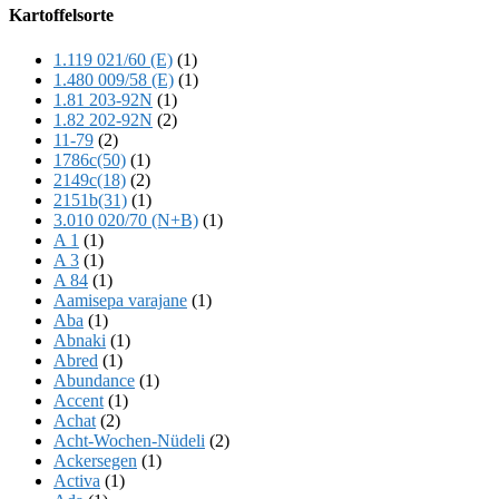
Offscreen
Kartoffelsorte
Content
1.119 021/60 (E)
(1)
1.480 009/58 (E)
(1)
1.81 203-92N
(1)
1.82 202-92N
(2)
11-79
(2)
1786c(50)
(1)
2149c(18)
(2)
2151b(31)
(1)
3.010 020/70 (N+B)
(1)
A 1
(1)
A 3
(1)
A 84
(1)
Aamisepa varajane
(1)
Aba
(1)
Abnaki
(1)
Abred
(1)
Abundance
(1)
Accent
(1)
Achat
(2)
Acht-Wochen-Nüdeli
(2)
Ackersegen
(1)
Activa
(1)