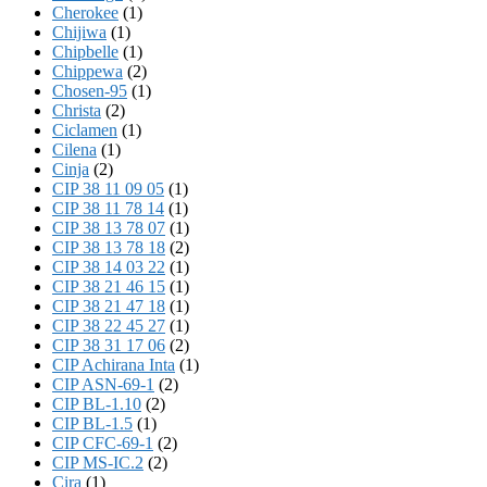
Cherokee
(1)
Chijiwa
(1)
Chipbelle
(1)
Chippewa
(2)
Chosen-95
(1)
Christa
(2)
Ciclamen
(1)
Cilena
(1)
Cinja
(2)
CIP 38 11 09 05
(1)
CIP 38 11 78 14
(1)
CIP 38 13 78 07
(1)
CIP 38 13 78 18
(2)
CIP 38 14 03 22
(1)
CIP 38 21 46 15
(1)
CIP 38 21 47 18
(1)
CIP 38 22 45 27
(1)
CIP 38 31 17 06
(2)
CIP Achirana Inta
(1)
CIP ASN-69-1
(2)
CIP BL-1.10
(2)
CIP BL-1.5
(1)
CIP CFC-69-1
(2)
CIP MS-IC.2
(2)
Cira
(1)