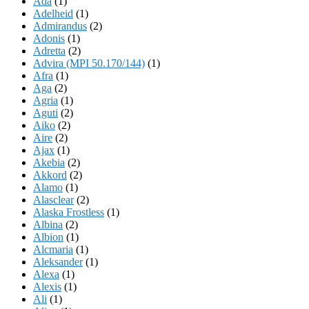
Ada
(1)
Adelheid
(1)
Admirandus
(2)
Adonis
(1)
Adretta
(2)
Advira (MPI 50.170/144)
(1)
Afra
(1)
Aga
(2)
Agria
(1)
Aguti
(2)
Aiko
(2)
Aire
(2)
Ajax
(1)
Akebia
(2)
Akkord
(2)
Alamo
(1)
Alasclear
(2)
Alaska Frostless
(1)
Albina
(2)
Albion
(1)
Alcmaria
(1)
Aleksander
(1)
Alexa
(1)
Alexis
(1)
Ali
(1)