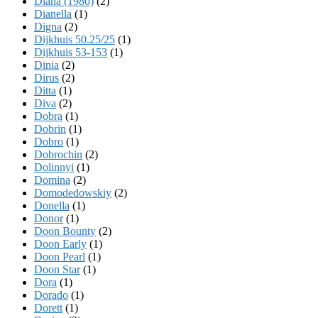
Diana (1980)
(2)
Dianella
(1)
Digna
(2)
Dijkhuis 50.25/25
(1)
Dijkhuis 53-153
(1)
Dinia
(2)
Dirus
(2)
Ditta
(1)
Diva
(2)
Dobra
(1)
Dobrin
(1)
Dobro
(1)
Dobrochin
(2)
Dolinnyi
(1)
Domina
(2)
Domodedowskiy
(2)
Donella
(1)
Donor
(1)
Doon Bounty
(2)
Doon Early
(1)
Doon Pearl
(1)
Doon Star
(1)
Dora
(1)
Dorado
(1)
Dorett
(1)