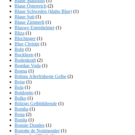
Blaue Mauritius
(1)
Blaue Österreich
(2)
Blaue Schweden (Idaho Blue)
(1)
Blaue Suti
(1)
Blaue Zimmerli
(1)
Blauwe Eigenheimer
(1)
Bliza
(1)
Blochinger
(1)
Blue Christie
(1)
Bobr
(1)
Bockhorn
(1)
Bodenkraft
(2)
Bogdan Voda
(1)
Bogna
(1)
Böhms Allerfrüheste Gelbe
(2)
Bojar
(1)
Bola
(1)
Boldogito
(1)
Bolko
(1)
Bölzigs Gelbblühende
(1)
Bomba
(1)
Bona
(2)
Bonita
(1)
Bonnie Dundee
(1)
Bonotte de Noirmoutier
(1)