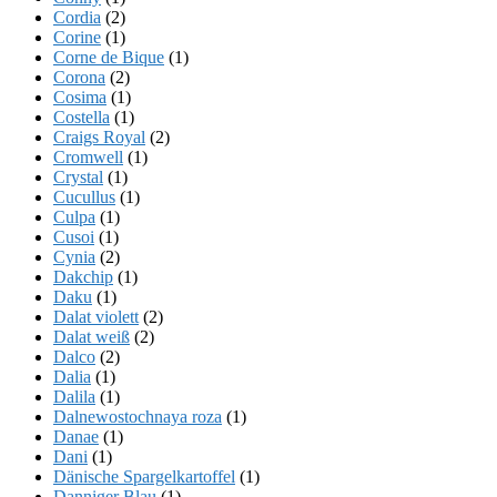
Cordia
(2)
Corine
(1)
Corne de Bique
(1)
Corona
(2)
Cosima
(1)
Costella
(1)
Craigs Royal
(2)
Cromwell
(1)
Crystal
(1)
Cucullus
(1)
Culpa
(1)
Cusoi
(1)
Cynia
(2)
Dakchip
(1)
Daku
(1)
Dalat violett
(2)
Dalat weiß
(2)
Dalco
(2)
Dalia
(1)
Dalila
(1)
Dalnewostochnaya roza
(1)
Danae
(1)
Dani
(1)
Dänische Spargelkartoffel
(1)
Danniger Blau
(1)