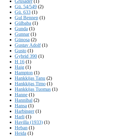
Grusader
(1)
Gü. 54/549
(2)
Gü. 633
(1)
Gul Bennep
(1)
Gülbaba
(1)
Gunda
(1)
Gunnar
(1)
Günosa
(2)
Gustav Adolf
(1)
Gusto
(1)
Gybrid 390
(1)
H 16
(1)
Haig
(1)
Hampton
(1)
Hankkijas Tanu
(2)
Hankkijas Timo
(1)
Hankkijas Tuomas
(1)
Hanne
(1)
Hannibal
(2)
Hansa
(1)
Harbinger
(1)
Harli
(1)
Havilla (1933)
(1)
Heban
(1)
Heida
(1)