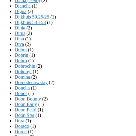
Diana (1980)
(2)
Dianella
(1)
Digna
(2)
Dijkhuis 50.25/25
(1)
Dijkhuis 53-153
(1)
Dinia
(2)
Dirus
(2)
Ditta
(1)
Diva
(2)
Dobra
(1)
Dobrin
(1)
Dobro
(1)
Dobrochin
(2)
Dolinnyi
(1)
Domina
(2)
Domodedowskiy
(2)
Donella
(1)
Donor
(1)
Doon Bounty
(2)
Doon Early
(1)
Doon Pearl
(1)
Doon Star
(1)
Dora
(1)
Dorado
(1)
Dorett
(1)