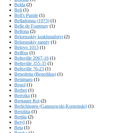
Belda
(2)
Beli
(1)
Bell's Purple
(1)
Belladonna (1973)
(1)
Belle de Fontenay
(1)
Bellona
(2)
Belorusskiy krakhmalistyi
(2)
Belorusskiy ranniy
(1)
Belovo 1013
(1)
BelRus
(1)
Beltsville 2067-16
(1)
Beltsville 355-35
(1)
Beltsville 76-23
(1)
Benedetta (Benedikta)
(1)
Benimaru
(1)
Benol
(1)
Berber
(1)
Berezka
(1)
Bergauer Rot
(2)
Berlichingen (Ganusowski,Korgonski)
(1)
Berolina
(1)
Bertita
(2)
Beryl
(1)
Beta
(1)
Beteka
(1)