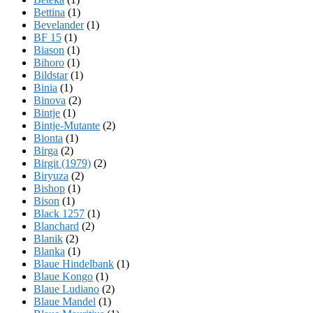
Bettina
(1)
Bevelander
(1)
BF 15
(1)
Biason
(1)
Bihoro
(1)
Bildstar
(1)
Binia
(1)
Binova
(2)
Bintje
(1)
Bintje-Mutante
(2)
Bionta
(1)
Birga
(2)
Birgit (1979)
(2)
Biryuza
(2)
Bishop
(1)
Bison
(1)
Black 1257
(1)
Blanchard
(2)
Blanik
(2)
Blanka
(1)
Blaue Hindelbank
(1)
Blaue Kongo
(1)
Blaue Ludiano
(2)
Blaue Mandel
(1)