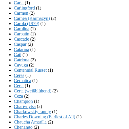
Carla
(1)
Carlingford
(1)
Carmen
(2)
Carnea (Karmazyn)
(2)
Carola (1979)
(1)
Carolina
(1)
Carpatin
(1)
Cascade
(2)
Caspar
(2)
Catarina
(1)
Cati
(1)
Catriona
(2)
Cayuga
(2)
Centennial Russet
(1)
Ceres
(1)
Cernatica
(1)
Certa
(1)
Certa (weißblühend)
(2)
Ceza
(2)
Champion
(1)
Charivnytsa
(2)
Charkowskiy ranniy
(1)
Charles Downing (Earliest of All)
(1)
Chaucha Amarilla
(2)
Chenango
(2)