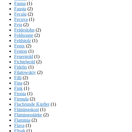
Fauna
(1)
Fausta
(2)
Fecula
(2)
Fecuva
(1)
Feja
(2)
Feldeslohn
(2)
Feldsonne
(2)
Feldstolz
(1)
Fenix
(2)
Fenton
(1)
Feuergold
(1)
Fichtelgold
(2)
Fidelio
(1)
Filatowskiy
(2)
Filli
(2)
Fina
(2)
Fink
(1)
Fionia
(1)
Firmula
(2)
Flachrunde Kipfler
(1)
Flämingskost
(1)
Flämingsstärke
(2)
Flaminia
(2)
Flava
(1)
Flisak
(1)