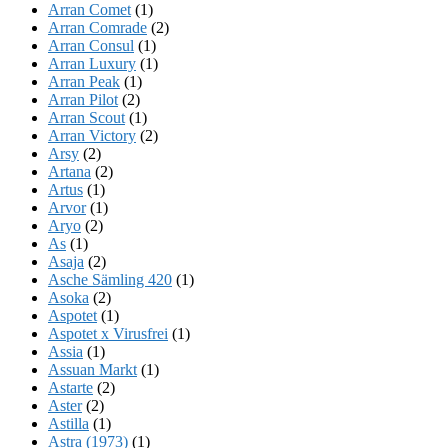
Arran Comet
(1)
Arran Comrade
(2)
Arran Consul
(1)
Arran Luxury
(1)
Arran Peak
(1)
Arran Pilot
(2)
Arran Scout
(1)
Arran Victory
(2)
Arsy
(2)
Artana
(2)
Artus
(1)
Arvor
(1)
Aryo
(2)
As
(1)
Asaja
(2)
Asche Sämling 420
(1)
Asoka
(2)
Aspotet
(1)
Aspotet x Virusfrei
(1)
Assia
(1)
Assuan Markt
(1)
Astarte
(2)
Aster
(2)
Astilla
(1)
Astra (1973)
(1)