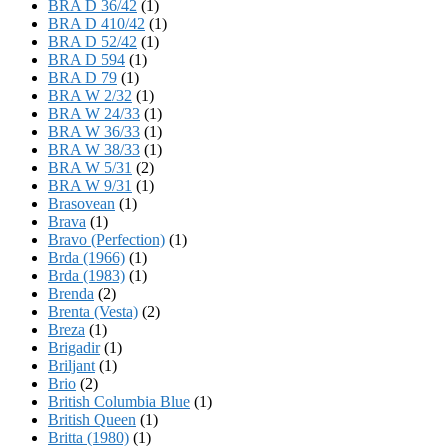
BRA D 36/42
(1)
BRA D 410/42
(1)
BRA D 52/42
(1)
BRA D 594
(1)
BRA D 79
(1)
BRA W 2/32
(1)
BRA W 24/33
(1)
BRA W 36/33
(1)
BRA W 38/33
(1)
BRA W 5/31
(2)
BRA W 9/31
(1)
Brasovean
(1)
Brava
(1)
Bravo (Perfection)
(1)
Brda (1966)
(1)
Brda (1983)
(1)
Brenda
(2)
Brenta (Vesta)
(2)
Breza
(1)
Brigadir
(1)
Briljant
(1)
Brio
(2)
British Columbia Blue
(1)
British Queen
(1)
Britta (1980)
(1)