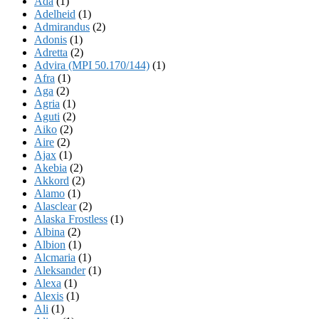
Ada
(1)
Adelheid
(1)
Admirandus
(2)
Adonis
(1)
Adretta
(2)
Advira (MPI 50.170/144)
(1)
Afra
(1)
Aga
(2)
Agria
(1)
Aguti
(2)
Aiko
(2)
Aire
(2)
Ajax
(1)
Akebia
(2)
Akkord
(2)
Alamo
(1)
Alasclear
(2)
Alaska Frostless
(1)
Albina
(2)
Albion
(1)
Alcmaria
(1)
Aleksander
(1)
Alexa
(1)
Alexis
(1)
Ali
(1)