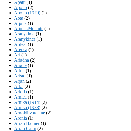
Apatit
(1)
Apollo
(2)
Apollo (1970)
(1)
Apta
(2)
Aquila
(1)
Aquila-Mutante
(1)
Aranyalma
(1)
Aranykincs
(1)
Ardeal
(1)
Arensa
(1)
Ari
(1)
Ariadna
(2)
Ariane
(1)
Arina
(1)
Aristo
(1)
Arjan
(2)
Arka
(2)
Arkula
(1)
Arnica
(1)
Arnika (1914)
(2)
Arnika (1988)
(2)
Arnoldi varajane
(2)
Aronia
(1)
Arran Banner
(1)
Arran Cairn
(2)