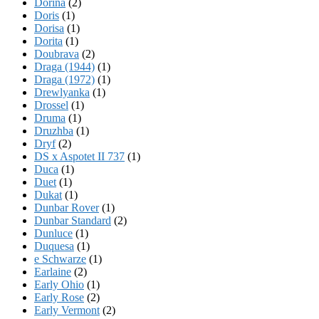
Dorina
(2)
Doris
(1)
Dorisa
(1)
Dorita
(1)
Doubrava
(2)
Draga (1944)
(1)
Draga (1972)
(1)
Drewlyanka
(1)
Drossel
(1)
Druma
(1)
Druzhba
(1)
Dryf
(2)
DS x Aspotet II 737
(1)
Duca
(1)
Duet
(1)
Dukat
(1)
Dunbar Rover
(1)
Dunbar Standard
(2)
Dunluce
(1)
Duquesa
(1)
e Schwarze
(1)
Earlaine
(2)
Early Ohio
(1)
Early Rose
(2)
Early Vermont
(2)