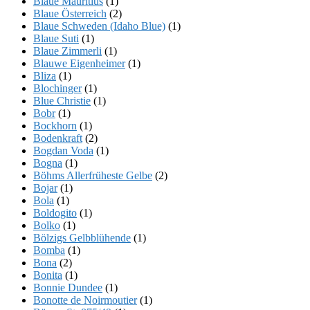
Blaue Mauritius
(1)
Blaue Österreich
(2)
Blaue Schweden (Idaho Blue)
(1)
Blaue Suti
(1)
Blaue Zimmerli
(1)
Blauwe Eigenheimer
(1)
Bliza
(1)
Blochinger
(1)
Blue Christie
(1)
Bobr
(1)
Bockhorn
(1)
Bodenkraft
(2)
Bogdan Voda
(1)
Bogna
(1)
Böhms Allerfrüheste Gelbe
(2)
Bojar
(1)
Bola
(1)
Boldogito
(1)
Bolko
(1)
Bölzigs Gelbblühende
(1)
Bomba
(1)
Bona
(2)
Bonita
(1)
Bonnie Dundee
(1)
Bonotte de Noirmoutier
(1)