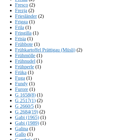
Fresco
(2)
Frezja
(2)
Friesländer
(2)
Frigga
(1)
Frila
(1)
Fringilla
(1)
Frisia
(1)
Frühbote
(1)
Frühkartoffel Prättigau (Müsli)
(2)
Frühmölle
(1)
Frühnudel
(1)
Frühperle
(1)
Früka
(1)
Fuga
(1)
Fundy
(1)
Furore
(1)
G 1658(8)
(1)
G 2517(1)
(2)
G 2660/5
(1)
G 2684(19)
(2)
Gabi (1965)
(1)
Gabi (1989)
(1)
Galina
(1)
Gallo
(1)
Gambria
(1)