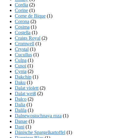
Cordia
(2)
Corine
(1)
Corne de Bique
(1)
Corona
(2)
Cosima
(1)
Costella
(1)
Craigs Royal
(2)
Cromwell
(1)
Crystal
(1)
Cucullus
(1)
Culpa
(1)
Cusoi
(1)
Cynia
(2)
Dakchip
(1)
Daku
(1)
Dalat violett
(2)
Dalat weiß
(2)
Dalco
(2)
Dalia
(1)
Dalila
(1)
Dalnewostochnaya roza
(1)
Danae
(1)
Dani
(1)
Dänische Spargelkartoffel
(1)
Danniger Blau
(1)