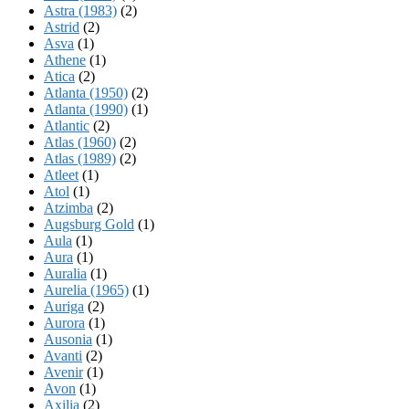
Astra (1983)
(2)
Astrid
(2)
Asva
(1)
Athene
(1)
Atica
(2)
Atlanta (1950)
(2)
Atlanta (1990)
(1)
Atlantic
(2)
Atlas (1960)
(2)
Atlas (1989)
(2)
Atleet
(1)
Atol
(1)
Atzimba
(2)
Augsburg Gold
(1)
Aula
(1)
Aura
(1)
Auralia
(1)
Aurelia (1965)
(1)
Auriga
(2)
Aurora
(1)
Ausonia
(1)
Avanti
(2)
Avenir
(1)
Avon
(1)
Axilia
(2)