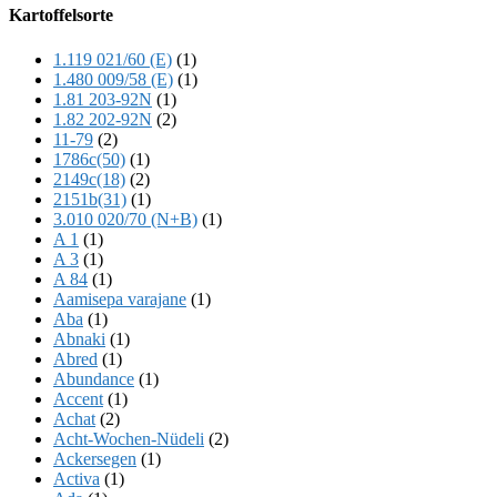
Offscreen
Kartoffelsorte
Content
1.119 021/60 (E)
(1)
1.480 009/58 (E)
(1)
1.81 203-92N
(1)
1.82 202-92N
(2)
11-79
(2)
1786c(50)
(1)
2149c(18)
(2)
2151b(31)
(1)
3.010 020/70 (N+B)
(1)
A 1
(1)
A 3
(1)
A 84
(1)
Aamisepa varajane
(1)
Aba
(1)
Abnaki
(1)
Abred
(1)
Abundance
(1)
Accent
(1)
Achat
(2)
Acht-Wochen-Nüdeli
(2)
Ackersegen
(1)
Activa
(1)