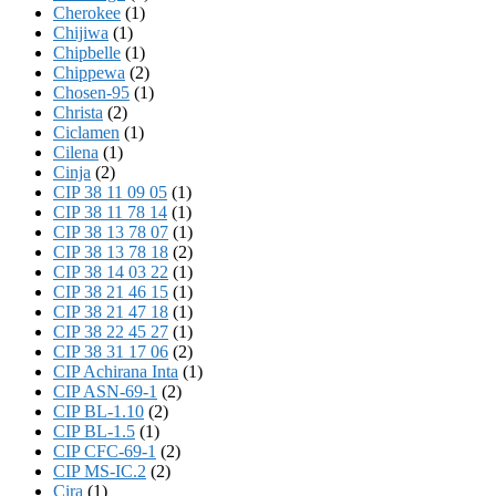
Cherokee
(1)
Chijiwa
(1)
Chipbelle
(1)
Chippewa
(2)
Chosen-95
(1)
Christa
(2)
Ciclamen
(1)
Cilena
(1)
Cinja
(2)
CIP 38 11 09 05
(1)
CIP 38 11 78 14
(1)
CIP 38 13 78 07
(1)
CIP 38 13 78 18
(2)
CIP 38 14 03 22
(1)
CIP 38 21 46 15
(1)
CIP 38 21 47 18
(1)
CIP 38 22 45 27
(1)
CIP 38 31 17 06
(2)
CIP Achirana Inta
(1)
CIP ASN-69-1
(2)
CIP BL-1.10
(2)
CIP BL-1.5
(1)
CIP CFC-69-1
(2)
CIP MS-IC.2
(2)
Cira
(1)