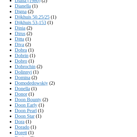
Diana (1980)
(2)
Dianella
(1)
Digna
(2)
Dijkhuis 50.25/25
(1)
Dijkhuis 53-153
(1)
Dinia
(2)
Dirus
(2)
Ditta
(1)
Diva
(2)
Dobra
(1)
Dobrin
(1)
Dobro
(1)
Dobrochin
(2)
Dolinnyi
(1)
Domina
(2)
Domodedowskiy
(2)
Donella
(1)
Donor
(1)
Doon Bounty
(2)
Doon Early
(1)
Doon Pearl
(1)
Doon Star
(1)
Dora
(1)
Dorado
(1)
Dorett
(1)