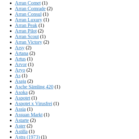
Arran Comet
(1)
Arran Comrade
(2)
Arran Consul
(1)
Arran Luxury
(1)
Arran Peak
(1)
Arran Pilot
(2)
Arran Scout
(1)
Arran Victory
(2)
Arsy
(2)
Artana
(2)
Artus
(1)
Arvor
(1)
Aryo
(2)
As
(1)
Asaja
(2)
Asche Sämling 420
(1)
Asoka
(2)
Aspotet
(1)
Aspotet x Virusfrei
(1)
Assia
(1)
Assuan Markt
(1)
Astarte
(2)
Aster
(2)
Astilla
(1)
Astra (1973)
(1)