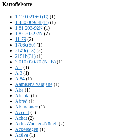
Offscreen
Kartoffelsorte
Content
1.119 021/60 (E)
(1)
1.480 009/58 (E)
(1)
1.81 203-92N
(1)
1.82 202-92N
(2)
11-79
(2)
1786c(50)
(1)
2149c(18)
(2)
2151b(31)
(1)
3.010 020/70 (N+B)
(1)
A 1
(1)
A 3
(1)
A 84
(1)
Aamisepa varajane
(1)
Aba
(1)
Abnaki
(1)
Abred
(1)
Abundance
(1)
Accent
(1)
Achat
(2)
Acht-Wochen-Nüdeli
(2)
Ackersegen
(1)
Activa
(1)