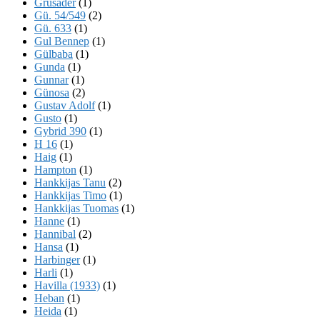
Grusader
(1)
Gü. 54/549
(2)
Gü. 633
(1)
Gul Bennep
(1)
Gülbaba
(1)
Gunda
(1)
Gunnar
(1)
Günosa
(2)
Gustav Adolf
(1)
Gusto
(1)
Gybrid 390
(1)
H 16
(1)
Haig
(1)
Hampton
(1)
Hankkijas Tanu
(2)
Hankkijas Timo
(1)
Hankkijas Tuomas
(1)
Hanne
(1)
Hannibal
(2)
Hansa
(1)
Harbinger
(1)
Harli
(1)
Havilla (1933)
(1)
Heban
(1)
Heida
(1)