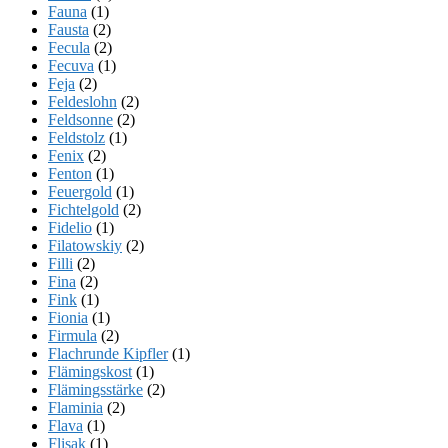
Fauna
(1)
Fausta
(2)
Fecula
(2)
Fecuva
(1)
Feja
(2)
Feldeslohn
(2)
Feldsonne
(2)
Feldstolz
(1)
Fenix
(2)
Fenton
(1)
Feuergold
(1)
Fichtelgold
(2)
Fidelio
(1)
Filatowskiy
(2)
Filli
(2)
Fina
(2)
Fink
(1)
Fionia
(1)
Firmula
(2)
Flachrunde Kipfler
(1)
Flämingskost
(1)
Flämingsstärke
(2)
Flaminia
(2)
Flava
(1)
Flisak
(1)