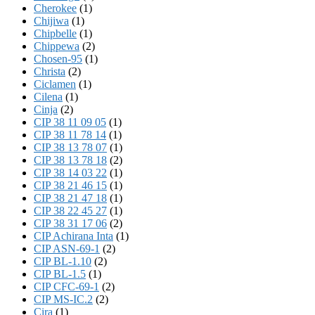
Cherokee
(1)
Chijiwa
(1)
Chipbelle
(1)
Chippewa
(2)
Chosen-95
(1)
Christa
(2)
Ciclamen
(1)
Cilena
(1)
Cinja
(2)
CIP 38 11 09 05
(1)
CIP 38 11 78 14
(1)
CIP 38 13 78 07
(1)
CIP 38 13 78 18
(2)
CIP 38 14 03 22
(1)
CIP 38 21 46 15
(1)
CIP 38 21 47 18
(1)
CIP 38 22 45 27
(1)
CIP 38 31 17 06
(2)
CIP Achirana Inta
(1)
CIP ASN-69-1
(2)
CIP BL-1.10
(2)
CIP BL-1.5
(1)
CIP CFC-69-1
(2)
CIP MS-IC.2
(2)
Cira
(1)