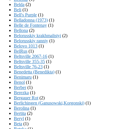
Belda
(2)
Beli
(1)
Bell's Purple
(1)
Belladonna (1973)
(1)
Belle de Fontenay
(1)
Bellona
(2)
Belorusskiy krakhmalistyi
(2)
Belorusskiy ranniy
(1)
Belovo 1013
(1)
BelRus
(1)
Beltsville 2067-16
(1)
Beltsville 355-35
(1)
Beltsville 76-23
(1)
Benedetta (Benedikta)
(1)
Benimaru
(1)
Benol
(1)
Berber
(1)
Berezka
(1)
Bergauer Rot
(2)
Berlichingen (Ganusowski,Korgonski)
(1)
Berolina
(1)
Bertita
(2)
Beryl
(1)
Beta
(1)
Beteka
(1)