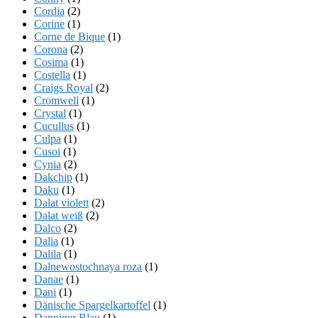
Cordia
(2)
Corine
(1)
Corne de Bique
(1)
Corona
(2)
Cosima
(1)
Costella
(1)
Craigs Royal
(2)
Cromwell
(1)
Crystal
(1)
Cucullus
(1)
Culpa
(1)
Cusoi
(1)
Cynia
(2)
Dakchip
(1)
Daku
(1)
Dalat violett
(2)
Dalat weiß
(2)
Dalco
(2)
Dalia
(1)
Dalila
(1)
Dalnewostochnaya roza
(1)
Danae
(1)
Dani
(1)
Dänische Spargelkartoffel
(1)
Danniger Blau
(1)