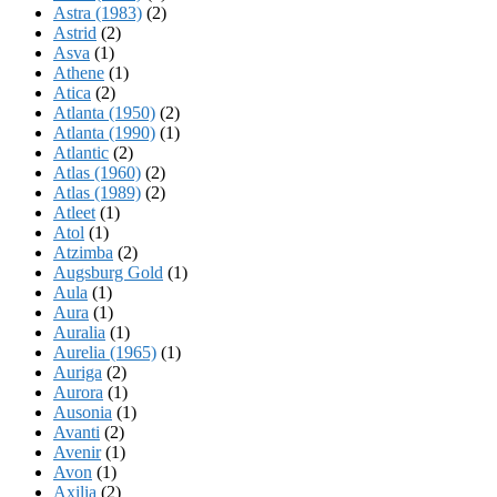
Astra (1983)
(2)
Astrid
(2)
Asva
(1)
Athene
(1)
Atica
(2)
Atlanta (1950)
(2)
Atlanta (1990)
(1)
Atlantic
(2)
Atlas (1960)
(2)
Atlas (1989)
(2)
Atleet
(1)
Atol
(1)
Atzimba
(2)
Augsburg Gold
(1)
Aula
(1)
Aura
(1)
Auralia
(1)
Aurelia (1965)
(1)
Auriga
(2)
Aurora
(1)
Ausonia
(1)
Avanti
(2)
Avenir
(1)
Avon
(1)
Axilia
(2)