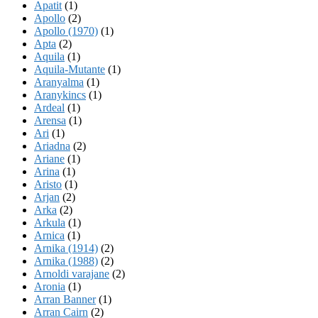
Apatit
(1)
Apollo
(2)
Apollo (1970)
(1)
Apta
(2)
Aquila
(1)
Aquila-Mutante
(1)
Aranyalma
(1)
Aranykincs
(1)
Ardeal
(1)
Arensa
(1)
Ari
(1)
Ariadna
(2)
Ariane
(1)
Arina
(1)
Aristo
(1)
Arjan
(2)
Arka
(2)
Arkula
(1)
Arnica
(1)
Arnika (1914)
(2)
Arnika (1988)
(2)
Arnoldi varajane
(2)
Aronia
(1)
Arran Banner
(1)
Arran Cairn
(2)