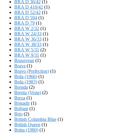
BRA D 36/42
(1)
BRA D 410/42
(1)
BRA D 52/42
(1)
BRA D 594
(1)
BRA D 79
(1)
BRA W 2/32
(1)
BRA W 24/33
(1)
BRA W 36/33
(1)
BRA W 38/33
(1)
BRA W 5/31
(2)
BRA W 9/31
(1)
Brasovean
(1)
Brava
(1)
Bravo (Perfection)
(1)
Brda (1966)
(1)
Brda (1983)
(1)
Brenda
(2)
Brenta (Vesta)
(2)
Breza
(1)
Brigadir
(1)
Briljant
(1)
Brio
(2)
British Columbia Blue
(1)
British Queen
(1)
Britta (1980)
(1)