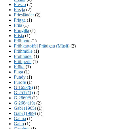
Fresco
(2)
Frezja
(2)
Friesländer
(2)
Frigga
(1)
Frila
(1)
Fringilla
(1)
Frisia
(1)
Frühbote
(1)
Frühkartoffel Prättigau (Müsli)
(2)
Frühmölle
(1)
Frühnudel
(1)
Frühperle
(1)
Früka
(1)
Fuga
(1)
Fundy
(1)
Furore
(1)
G 1658(8)
(1)
G 2517(1)
(2)
G 2660/5
(1)
G 2684(19)
(2)
Gabi (1965)
(1)
Gabi (1989)
(1)
Galina
(1)
Gallo
(1)
Gambria
(1)