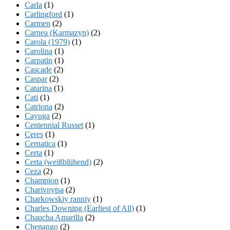
Carla
(1)
Carlingford
(1)
Carmen
(2)
Carnea (Karmazyn)
(2)
Carola (1979)
(1)
Carolina
(1)
Carpatin
(1)
Cascade
(2)
Caspar
(2)
Catarina
(1)
Cati
(1)
Catriona
(2)
Cayuga
(2)
Centennial Russet
(1)
Ceres
(1)
Cernatica
(1)
Certa
(1)
Certa (weißblühend)
(2)
Ceza
(2)
Champion
(1)
Charivnytsa
(2)
Charkowskiy ranniy
(1)
Charles Downing (Earliest of All)
(1)
Chaucha Amarilla
(2)
Chenango
(2)