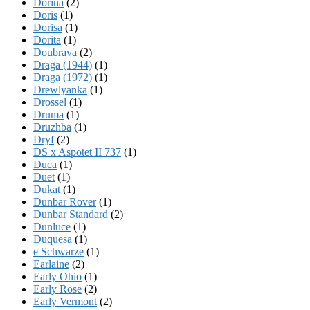
Dorina
(2)
Doris
(1)
Dorisa
(1)
Dorita
(1)
Doubrava
(2)
Draga (1944)
(1)
Draga (1972)
(1)
Drewlyanka
(1)
Drossel
(1)
Druma
(1)
Druzhba
(1)
Dryf
(2)
DS x Aspotet II 737
(1)
Duca
(1)
Duet
(1)
Dukat
(1)
Dunbar Rover
(1)
Dunbar Standard
(2)
Dunluce
(1)
Duquesa
(1)
e Schwarze
(1)
Earlaine
(2)
Early Ohio
(1)
Early Rose
(2)
Early Vermont
(2)