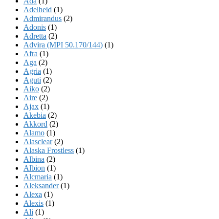
Ada
(1)
Adelheid
(1)
Admirandus
(2)
Adonis
(1)
Adretta
(2)
Advira (MPI 50.170/144)
(1)
Afra
(1)
Aga
(2)
Agria
(1)
Aguti
(2)
Aiko
(2)
Aire
(2)
Ajax
(1)
Akebia
(2)
Akkord
(2)
Alamo
(1)
Alasclear
(2)
Alaska Frostless
(1)
Albina
(2)
Albion
(1)
Alcmaria
(1)
Aleksander
(1)
Alexa
(1)
Alexis
(1)
Ali
(1)