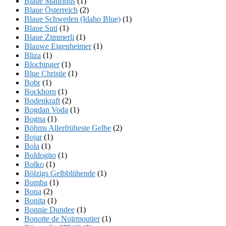
Blaue Mauritius
(1)
Blaue Österreich
(2)
Blaue Schweden (Idaho Blue)
(1)
Blaue Suti
(1)
Blaue Zimmerli
(1)
Blauwe Eigenheimer
(1)
Bliza
(1)
Blochinger
(1)
Blue Christie
(1)
Bobr
(1)
Bockhorn
(1)
Bodenkraft
(2)
Bogdan Voda
(1)
Bogna
(1)
Böhms Allerfrüheste Gelbe
(2)
Bojar
(1)
Bola
(1)
Boldogito
(1)
Bolko
(1)
Bölzigs Gelbblühende
(1)
Bomba
(1)
Bona
(2)
Bonita
(1)
Bonnie Dundee
(1)
Bonotte de Noirmoutier
(1)