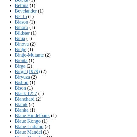
Bettina
(1)
Bevelander
(1)
BF 15
(1)
Biason
(1)
Bihoro
(1)
Bildstar
(1)
Binia
(1)
Binova
(2)
Bintje
(1)
Bintje-Mutante
(2)
Bionta
(1)
Birga
(2)
Birgit (1979)
(2)
Biryuza
(2)
Bishop
(1)
Bison
(1)
Black 1257
(1)
Blanchard
(2)
Blanik
(2)
Blanka
(1)
Blaue Hindelbank
(1)
Blaue Kongo
(1)
Blaue Ludiano
(2)
Blaue Mandel
(1)