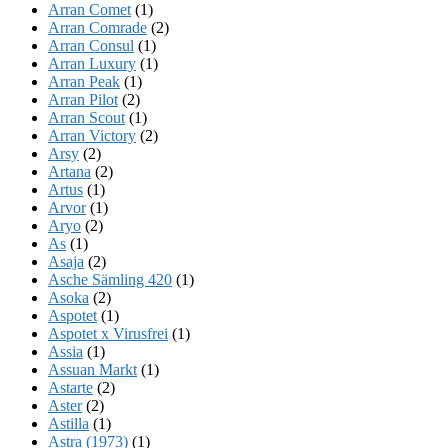
Arran Comet
(1)
Arran Comrade
(2)
Arran Consul
(1)
Arran Luxury
(1)
Arran Peak
(1)
Arran Pilot
(2)
Arran Scout
(1)
Arran Victory
(2)
Arsy
(2)
Artana
(2)
Artus
(1)
Arvor
(1)
Aryo
(2)
As
(1)
Asaja
(2)
Asche Sämling 420
(1)
Asoka
(2)
Aspotet
(1)
Aspotet x Virusfrei
(1)
Assia
(1)
Assuan Markt
(1)
Astarte
(2)
Aster
(2)
Astilla
(1)
Astra (1973)
(1)