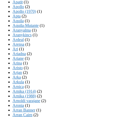
Apatit
(1)
Apollo
(2)
Apollo (1970)
(1)
Apta
(2)
Aquila
(1)
Aquila-Mutante
(1)
Aranyalma
(1)
Aranykincs
(1)
Ardeal
(1)
Arensa
(1)
Ari
(1)
Ariadna
(2)
Ariane
(1)
Arina
(1)
Aristo
(1)
Arjan
(2)
Arka
(2)
Arkula
(1)
Arnica
(1)
Arnika (1914)
(2)
Arnika (1988)
(2)
Arnoldi varajane
(2)
Aronia
(1)
Arran Banner
(1)
Arran Cairn
(2)