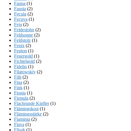
Fauna
(1)
Fausta
(2)
Fecula
(2)
Fecuva
(1)
Feja
(2)
Feldeslohn
(2)
Feldsonne
(2)
Feldstolz
(1)
Fenix
(2)
Fenton
(1)
Feuergold
(1)
Fichtelgold
(2)
Fidelio
(1)
Filatowskiy
(2)
Filli
(2)
Fina
(2)
Fink
(1)
Fionia
(1)
Firmula
(2)
Flachrunde Kipfler
(1)
Flämingskost
(1)
Flämingsstärke
(2)
Flaminia
(2)
Flava
(1)
Flisak
(1)