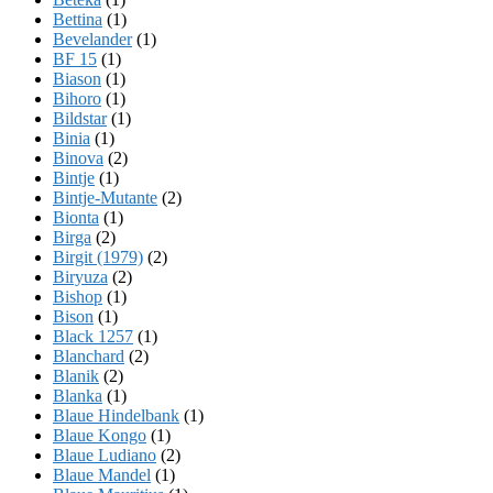
Bettina
(1)
Bevelander
(1)
BF 15
(1)
Biason
(1)
Bihoro
(1)
Bildstar
(1)
Binia
(1)
Binova
(2)
Bintje
(1)
Bintje-Mutante
(2)
Bionta
(1)
Birga
(2)
Birgit (1979)
(2)
Biryuza
(2)
Bishop
(1)
Bison
(1)
Black 1257
(1)
Blanchard
(2)
Blanik
(2)
Blanka
(1)
Blaue Hindelbank
(1)
Blaue Kongo
(1)
Blaue Ludiano
(2)
Blaue Mandel
(1)