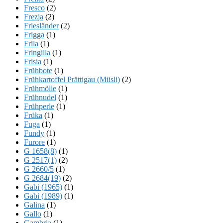
Fresco
(2)
Frezja
(2)
Friesländer
(2)
Frigga
(1)
Frila
(1)
Fringilla
(1)
Frisia
(1)
Frühbote
(1)
Frühkartoffel Prättigau (Müsli)
(2)
Frühmölle
(1)
Frühnudel
(1)
Frühperle
(1)
Früka
(1)
Fuga
(1)
Fundy
(1)
Furore
(1)
G 1658(8)
(1)
G 2517(1)
(2)
G 2660/5
(1)
G 2684(19)
(2)
Gabi (1965)
(1)
Gabi (1989)
(1)
Galina
(1)
Gallo
(1)
Gambria
(1)