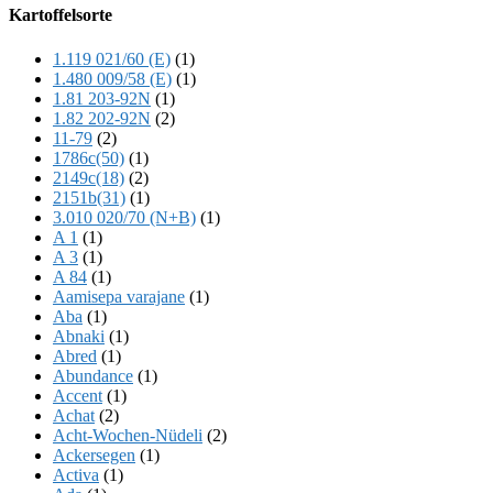
Offscreen
Kartoffelsorte
Content
1.119 021/60 (E)
(1)
1.480 009/58 (E)
(1)
1.81 203-92N
(1)
1.82 202-92N
(2)
11-79
(2)
1786c(50)
(1)
2149c(18)
(2)
2151b(31)
(1)
3.010 020/70 (N+B)
(1)
A 1
(1)
A 3
(1)
A 84
(1)
Aamisepa varajane
(1)
Aba
(1)
Abnaki
(1)
Abred
(1)
Abundance
(1)
Accent
(1)
Achat
(2)
Acht-Wochen-Nüdeli
(2)
Ackersegen
(1)
Activa
(1)