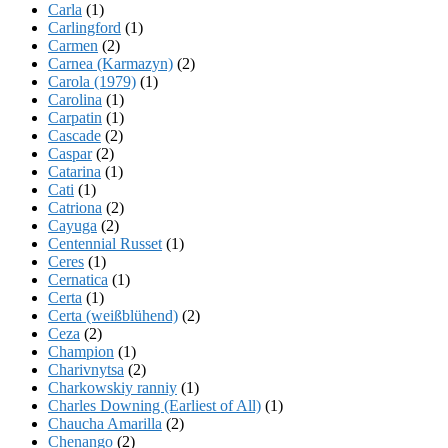
Carla
(1)
Carlingford
(1)
Carmen
(2)
Carnea (Karmazyn)
(2)
Carola (1979)
(1)
Carolina
(1)
Carpatin
(1)
Cascade
(2)
Caspar
(2)
Catarina
(1)
Cati
(1)
Catriona
(2)
Cayuga
(2)
Centennial Russet
(1)
Ceres
(1)
Cernatica
(1)
Certa
(1)
Certa (weißblühend)
(2)
Ceza
(2)
Champion
(1)
Charivnytsa
(2)
Charkowskiy ranniy
(1)
Charles Downing (Earliest of All)
(1)
Chaucha Amarilla
(2)
Chenango
(2)