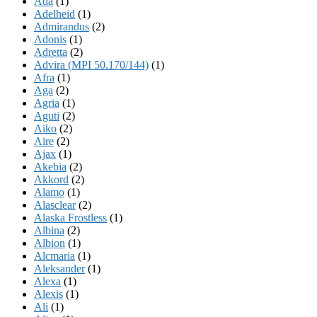
Ada
(1)
Adelheid
(1)
Admirandus
(2)
Adonis
(1)
Adretta
(2)
Advira (MPI 50.170/144)
(1)
Afra
(1)
Aga
(2)
Agria
(1)
Aguti
(2)
Aiko
(2)
Aire
(2)
Ajax
(1)
Akebia
(2)
Akkord
(2)
Alamo
(1)
Alasclear
(2)
Alaska Frostless
(1)
Albina
(2)
Albion
(1)
Alcmaria
(1)
Aleksander
(1)
Alexa
(1)
Alexis
(1)
Ali
(1)