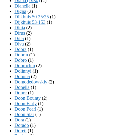
Diana (1980)
(2)
Dianella
(1)
Digna
(2)
Dijkhuis 50.25/25
(1)
Dijkhuis 53-153
(1)
Dinia
(2)
Dirus
(2)
Ditta
(1)
Diva
(2)
Dobra
(1)
Dobrin
(1)
Dobro
(1)
Dobrochin
(2)
Dolinnyi
(1)
Domina
(2)
Domodedowskiy
(2)
Donella
(1)
Donor
(1)
Doon Bounty
(2)
Doon Early
(1)
Doon Pearl
(1)
Doon Star
(1)
Dora
(1)
Dorado
(1)
Dorett
(1)