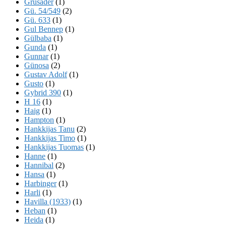
Grusader
(1)
Gü. 54/549
(2)
Gü. 633
(1)
Gul Bennep
(1)
Gülbaba
(1)
Gunda
(1)
Gunnar
(1)
Günosa
(2)
Gustav Adolf
(1)
Gusto
(1)
Gybrid 390
(1)
H 16
(1)
Haig
(1)
Hampton
(1)
Hankkijas Tanu
(2)
Hankkijas Timo
(1)
Hankkijas Tuomas
(1)
Hanne
(1)
Hannibal
(2)
Hansa
(1)
Harbinger
(1)
Harli
(1)
Havilla (1933)
(1)
Heban
(1)
Heida
(1)