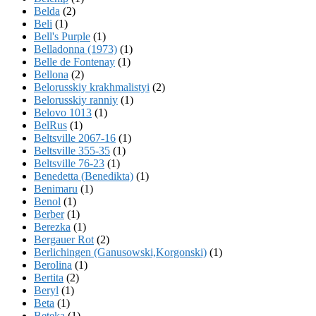
Belda
(2)
Beli
(1)
Bell's Purple
(1)
Belladonna (1973)
(1)
Belle de Fontenay
(1)
Bellona
(2)
Belorusskiy krakhmalistyi
(2)
Belorusskiy ranniy
(1)
Belovo 1013
(1)
BelRus
(1)
Beltsville 2067-16
(1)
Beltsville 355-35
(1)
Beltsville 76-23
(1)
Benedetta (Benedikta)
(1)
Benimaru
(1)
Benol
(1)
Berber
(1)
Berezka
(1)
Bergauer Rot
(2)
Berlichingen (Ganusowski,Korgonski)
(1)
Berolina
(1)
Bertita
(2)
Beryl
(1)
Beta
(1)
Beteka
(1)