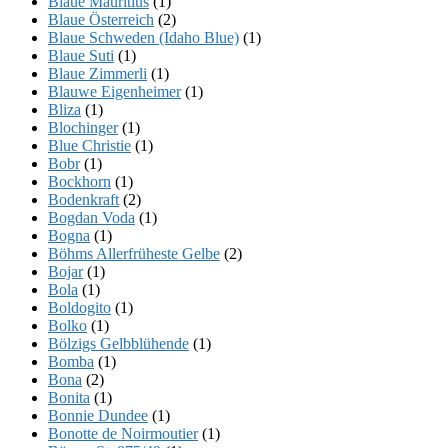
Blaue Mauritius
(1)
Blaue Österreich
(2)
Blaue Schweden (Idaho Blue)
(1)
Blaue Suti
(1)
Blaue Zimmerli
(1)
Blauwe Eigenheimer
(1)
Bliza
(1)
Blochinger
(1)
Blue Christie
(1)
Bobr
(1)
Bockhorn
(1)
Bodenkraft
(2)
Bogdan Voda
(1)
Bogna
(1)
Böhms Allerfrüheste Gelbe
(2)
Bojar
(1)
Bola
(1)
Boldogito
(1)
Bolko
(1)
Bölzigs Gelbblühende
(1)
Bomba
(1)
Bona
(2)
Bonita
(1)
Bonnie Dundee
(1)
Bonotte de Noirmoutier
(1)