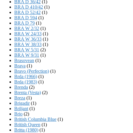
BRA D 36/42
(1)
BRA D 410/42
(1)
BRA D 52/42
(1)
BRA D 594
(1)
BRA D 79
(1)
BRA W 2/32
(1)
BRA W 24/33
(1)
BRA W 36/33
(1)
BRA W 38/33
(1)
BRA W 5/31
(2)
BRA W 9/31
(1)
Brasovean
(1)
Brava
(1)
Bravo (Perfection)
(1)
Brda (1966)
(1)
Brda (1983)
(1)
Brenda
(2)
Brenta (Vesta)
(2)
Breza
(1)
Brigadir
(1)
Briljant
(1)
Brio
(2)
British Columbia Blue
(1)
British Queen
(1)
Britta (1980)
(1)