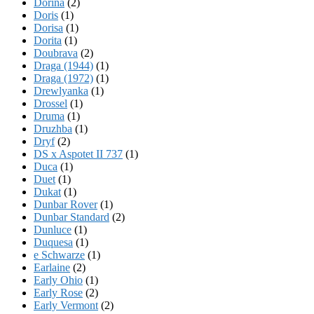
Dorina
(2)
Doris
(1)
Dorisa
(1)
Dorita
(1)
Doubrava
(2)
Draga (1944)
(1)
Draga (1972)
(1)
Drewlyanka
(1)
Drossel
(1)
Druma
(1)
Druzhba
(1)
Dryf
(2)
DS x Aspotet II 737
(1)
Duca
(1)
Duet
(1)
Dukat
(1)
Dunbar Rover
(1)
Dunbar Standard
(2)
Dunluce
(1)
Duquesa
(1)
e Schwarze
(1)
Earlaine
(2)
Early Ohio
(1)
Early Rose
(2)
Early Vermont
(2)