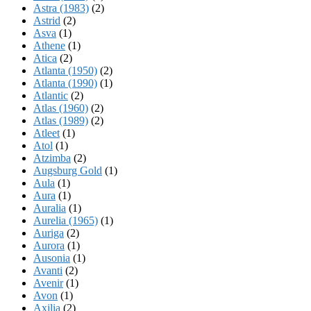
Astra (1983)
(2)
Astrid
(2)
Asva
(1)
Athene
(1)
Atica
(2)
Atlanta (1950)
(2)
Atlanta (1990)
(1)
Atlantic
(2)
Atlas (1960)
(2)
Atlas (1989)
(2)
Atleet
(1)
Atol
(1)
Atzimba
(2)
Augsburg Gold
(1)
Aula
(1)
Aura
(1)
Auralia
(1)
Aurelia (1965)
(1)
Auriga
(2)
Aurora
(1)
Ausonia
(1)
Avanti
(2)
Avenir
(1)
Avon
(1)
Axilia
(2)