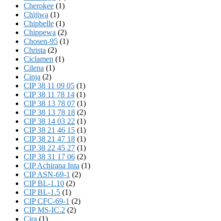
Cherokee
(1)
Chijiwa
(1)
Chipbelle
(1)
Chippewa
(2)
Chosen-95
(1)
Christa
(2)
Ciclamen
(1)
Cilena
(1)
Cinja
(2)
CIP 38 11 09 05
(1)
CIP 38 11 78 14
(1)
CIP 38 13 78 07
(1)
CIP 38 13 78 18
(2)
CIP 38 14 03 22
(1)
CIP 38 21 46 15
(1)
CIP 38 21 47 18
(1)
CIP 38 22 45 27
(1)
CIP 38 31 17 06
(2)
CIP Achirana Inta
(1)
CIP ASN-69-1
(2)
CIP BL-1.10
(2)
CIP BL-1.5
(1)
CIP CFC-69-1
(2)
CIP MS-IC.2
(2)
Cira
(1)