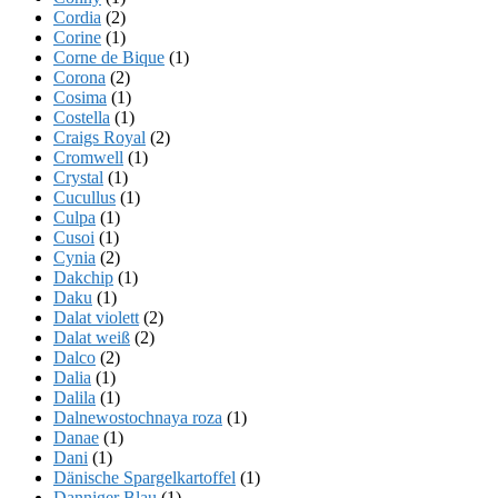
Cordia
(2)
Corine
(1)
Corne de Bique
(1)
Corona
(2)
Cosima
(1)
Costella
(1)
Craigs Royal
(2)
Cromwell
(1)
Crystal
(1)
Cucullus
(1)
Culpa
(1)
Cusoi
(1)
Cynia
(2)
Dakchip
(1)
Daku
(1)
Dalat violett
(2)
Dalat weiß
(2)
Dalco
(2)
Dalia
(1)
Dalila
(1)
Dalnewostochnaya roza
(1)
Danae
(1)
Dani
(1)
Dänische Spargelkartoffel
(1)
Danniger Blau
(1)