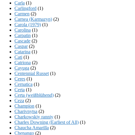
Carla
(1)
Carlingford
(1)
Carmen
(2)
Carnea (Karmazyn)
(2)
Carola (1979)
(1)
Carolina
(1)
Carpatin
(1)
Cascade
(2)
Caspar
(2)
Catarina
(1)
Cati
(1)
Catriona
(2)
Cayuga
(2)
Centennial Russet
(1)
Ceres
(1)
Cernatica
(1)
Certa
(1)
Certa (weißblühend)
(2)
Ceza
(2)
Champion
(1)
Charivnytsa
(2)
Charkowskiy ranniy
(1)
Charles Downing (Earliest of All)
(1)
Chaucha Amarilla
(2)
Chenango
(2)