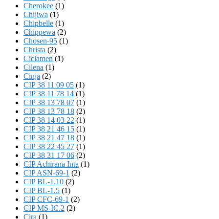
Cherokee
(1)
Chijiwa
(1)
Chipbelle
(1)
Chippewa
(2)
Chosen-95
(1)
Christa
(2)
Ciclamen
(1)
Cilena
(1)
Cinja
(2)
CIP 38 11 09 05
(1)
CIP 38 11 78 14
(1)
CIP 38 13 78 07
(1)
CIP 38 13 78 18
(2)
CIP 38 14 03 22
(1)
CIP 38 21 46 15
(1)
CIP 38 21 47 18
(1)
CIP 38 22 45 27
(1)
CIP 38 31 17 06
(2)
CIP Achirana Inta
(1)
CIP ASN-69-1
(2)
CIP BL-1.10
(2)
CIP BL-1.5
(1)
CIP CFC-69-1
(2)
CIP MS-IC.2
(2)
Cira
(1)