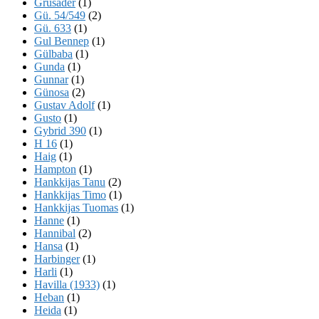
Grusader
(1)
Gü. 54/549
(2)
Gü. 633
(1)
Gul Bennep
(1)
Gülbaba
(1)
Gunda
(1)
Gunnar
(1)
Günosa
(2)
Gustav Adolf
(1)
Gusto
(1)
Gybrid 390
(1)
H 16
(1)
Haig
(1)
Hampton
(1)
Hankkijas Tanu
(2)
Hankkijas Timo
(1)
Hankkijas Tuomas
(1)
Hanne
(1)
Hannibal
(2)
Hansa
(1)
Harbinger
(1)
Harli
(1)
Havilla (1933)
(1)
Heban
(1)
Heida
(1)