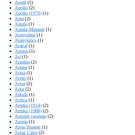
Apatit
(1)
Apollo
(2)
Apollo (1970)
(1)
Apta
(2)
Aquila
(1)
Aquila-Mutante
(1)
Aranyalma
(1)
Aranykincs
(1)
Ardeal
(1)
Arensa
(1)
Ari
(1)
Ariadna
(2)
Ariane
(1)
Arina
(1)
Aristo
(1)
Arjan
(2)
Arka
(2)
Arkula
(1)
Arnica
(1)
Arnika (1914)
(2)
Arnika (1988)
(2)
Arnoldi varajane
(2)
Aronia
(1)
Arran Banner
(1)
Arran Cairn
(2)