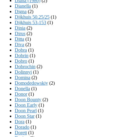
Diana (1980)
(2)
Dianella
(1)
Digna
(2)
Dijkhuis 50.25/25
(1)
Dijkhuis 53-153
(1)
Dinia
(2)
Dirus
(2)
Ditta
(1)
Diva
(2)
Dobra
(1)
Dobrin
(1)
Dobro
(1)
Dobrochin
(2)
Dolinnyi
(1)
Domina
(2)
Domodedowskiy
(2)
Donella
(1)
Donor
(1)
Doon Bounty
(2)
Doon Early
(1)
Doon Pearl
(1)
Doon Star
(1)
Dora
(1)
Dorado
(1)
Dorett
(1)