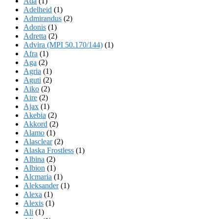
Ada
(1)
Adelheid
(1)
Admirandus
(2)
Adonis
(1)
Adretta
(2)
Advira (MPI 50.170/144)
(1)
Afra
(1)
Aga
(2)
Agria
(1)
Aguti
(2)
Aiko
(2)
Aire
(2)
Ajax
(1)
Akebia
(2)
Akkord
(2)
Alamo
(1)
Alasclear
(2)
Alaska Frostless
(1)
Albina
(2)
Albion
(1)
Alcmaria
(1)
Aleksander
(1)
Alexa
(1)
Alexis
(1)
Ali
(1)