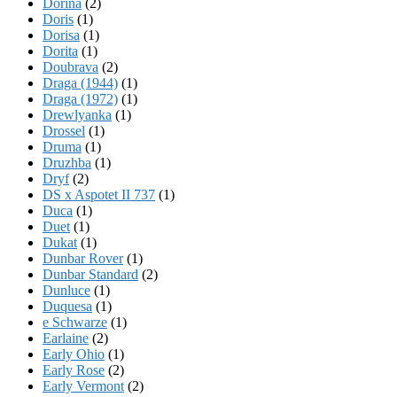
Dorina
(2)
Doris
(1)
Dorisa
(1)
Dorita
(1)
Doubrava
(2)
Draga (1944)
(1)
Draga (1972)
(1)
Drewlyanka
(1)
Drossel
(1)
Druma
(1)
Druzhba
(1)
Dryf
(2)
DS x Aspotet II 737
(1)
Duca
(1)
Duet
(1)
Dukat
(1)
Dunbar Rover
(1)
Dunbar Standard
(2)
Dunluce
(1)
Duquesa
(1)
e Schwarze
(1)
Earlaine
(2)
Early Ohio
(1)
Early Rose
(2)
Early Vermont
(2)