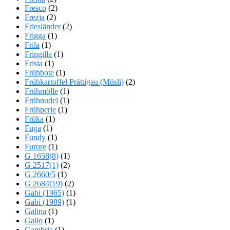
Fresco
(2)
Frezja
(2)
Friesländer
(2)
Frigga
(1)
Frila
(1)
Fringilla
(1)
Frisia
(1)
Frühbote
(1)
Frühkartoffel Prättigau (Müsli)
(2)
Frühmölle
(1)
Frühnudel
(1)
Frühperle
(1)
Früka
(1)
Fuga
(1)
Fundy
(1)
Furore
(1)
G 1658(8)
(1)
G 2517(1)
(2)
G 2660/5
(1)
G 2684(19)
(2)
Gabi (1965)
(1)
Gabi (1989)
(1)
Galina
(1)
Gallo
(1)
Gambria
(1)