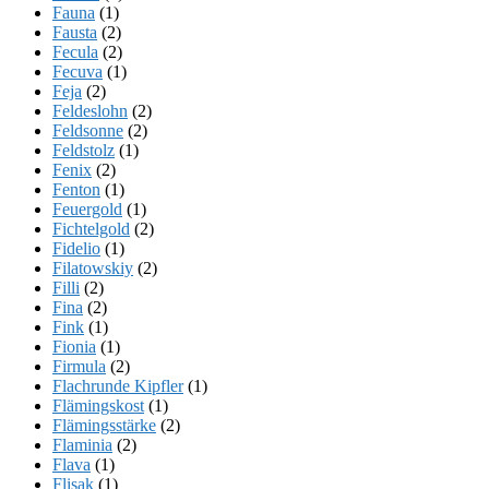
Fauna
(1)
Fausta
(2)
Fecula
(2)
Fecuva
(1)
Feja
(2)
Feldeslohn
(2)
Feldsonne
(2)
Feldstolz
(1)
Fenix
(2)
Fenton
(1)
Feuergold
(1)
Fichtelgold
(2)
Fidelio
(1)
Filatowskiy
(2)
Filli
(2)
Fina
(2)
Fink
(1)
Fionia
(1)
Firmula
(2)
Flachrunde Kipfler
(1)
Flämingskost
(1)
Flämingsstärke
(2)
Flaminia
(2)
Flava
(1)
Flisak
(1)