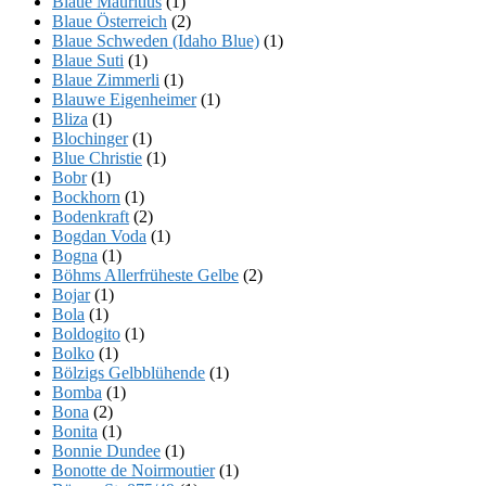
Blaue Mauritius
(1)
Blaue Österreich
(2)
Blaue Schweden (Idaho Blue)
(1)
Blaue Suti
(1)
Blaue Zimmerli
(1)
Blauwe Eigenheimer
(1)
Bliza
(1)
Blochinger
(1)
Blue Christie
(1)
Bobr
(1)
Bockhorn
(1)
Bodenkraft
(2)
Bogdan Voda
(1)
Bogna
(1)
Böhms Allerfrüheste Gelbe
(2)
Bojar
(1)
Bola
(1)
Boldogito
(1)
Bolko
(1)
Bölzigs Gelbblühende
(1)
Bomba
(1)
Bona
(2)
Bonita
(1)
Bonnie Dundee
(1)
Bonotte de Noirmoutier
(1)