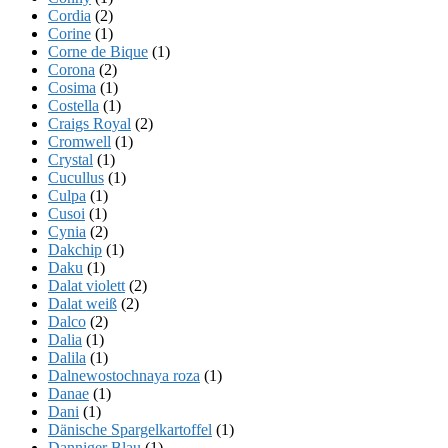
Cordia
(2)
Corine
(1)
Corne de Bique
(1)
Corona
(2)
Cosima
(1)
Costella
(1)
Craigs Royal
(2)
Cromwell
(1)
Crystal
(1)
Cucullus
(1)
Culpa
(1)
Cusoi
(1)
Cynia
(2)
Dakchip
(1)
Daku
(1)
Dalat violett
(2)
Dalat weiß
(2)
Dalco
(2)
Dalia
(1)
Dalila
(1)
Dalnewostochnaya roza
(1)
Danae
(1)
Dani
(1)
Dänische Spargelkartoffel
(1)
Danniger Blau
(1)