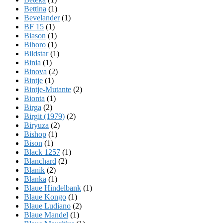
Bettina
(1)
Bevelander
(1)
BF 15
(1)
Biason
(1)
Bihoro
(1)
Bildstar
(1)
Binia
(1)
Binova
(2)
Bintje
(1)
Bintje-Mutante
(2)
Bionta
(1)
Birga
(2)
Birgit (1979)
(2)
Biryuza
(2)
Bishop
(1)
Bison
(1)
Black 1257
(1)
Blanchard
(2)
Blanik
(2)
Blanka
(1)
Blaue Hindelbank
(1)
Blaue Kongo
(1)
Blaue Ludiano
(2)
Blaue Mandel
(1)