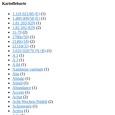
Offscreen
Kartoffelsorte
Content
1.119 021/60 (E)
(1)
1.480 009/58 (E)
(1)
1.81 203-92N
(1)
1.82 202-92N
(2)
11-79
(2)
1786c(50)
(1)
2149c(18)
(2)
2151b(31)
(1)
3.010 020/70 (N+B)
(1)
A 1
(1)
A 3
(1)
A 84
(1)
Aamisepa varajane
(1)
Aba
(1)
Abnaki
(1)
Abred
(1)
Abundance
(1)
Accent
(1)
Achat
(2)
Acht-Wochen-Nüdeli
(2)
Ackersegen
(1)
Activa
(1)