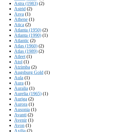
Astra (1983)
(2)
Astrid
(2)
Asva
(1)
Athene
(1)
Atica
(2)
Atlanta (1950)
(2)
Atlanta (1990)
(1)
Atlantic
(2)
Atlas (1960)
(2)
Atlas (1989)
(2)
Atleet
(1)
Atol
(1)
Atzimba
(2)
Augsburg Gold
(1)
Aula
(1)
Aura
(1)
Auralia
(1)
Aurelia (1965)
(1)
Auriga
(2)
Aurora
(1)
Ausonia
(1)
Avanti
(2)
Avenir
(1)
Avon
(1)
Axilia
(2)