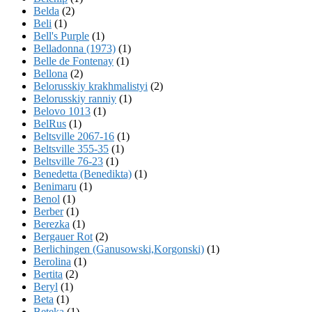
Belda
(2)
Beli
(1)
Bell's Purple
(1)
Belladonna (1973)
(1)
Belle de Fontenay
(1)
Bellona
(2)
Belorusskiy krakhmalistyi
(2)
Belorusskiy ranniy
(1)
Belovo 1013
(1)
BelRus
(1)
Beltsville 2067-16
(1)
Beltsville 355-35
(1)
Beltsville 76-23
(1)
Benedetta (Benedikta)
(1)
Benimaru
(1)
Benol
(1)
Berber
(1)
Berezka
(1)
Bergauer Rot
(2)
Berlichingen (Ganusowski,Korgonski)
(1)
Berolina
(1)
Bertita
(2)
Beryl
(1)
Beta
(1)
Beteka
(1)