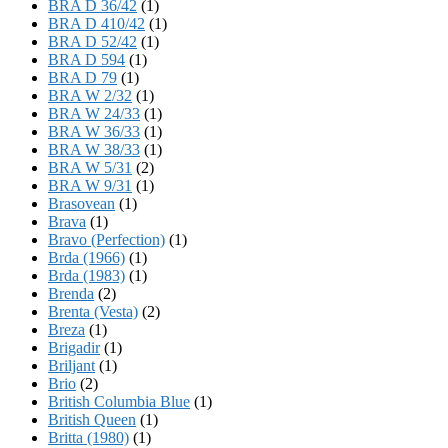
BRA D 36/42
(1)
BRA D 410/42
(1)
BRA D 52/42
(1)
BRA D 594
(1)
BRA D 79
(1)
BRA W 2/32
(1)
BRA W 24/33
(1)
BRA W 36/33
(1)
BRA W 38/33
(1)
BRA W 5/31
(2)
BRA W 9/31
(1)
Brasovean
(1)
Brava
(1)
Bravo (Perfection)
(1)
Brda (1966)
(1)
Brda (1983)
(1)
Brenda
(2)
Brenta (Vesta)
(2)
Breza
(1)
Brigadir
(1)
Briljant
(1)
Brio
(2)
British Columbia Blue
(1)
British Queen
(1)
Britta (1980)
(1)