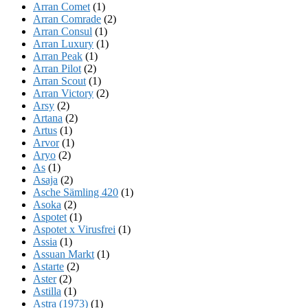
Arran Comet
(1)
Arran Comrade
(2)
Arran Consul
(1)
Arran Luxury
(1)
Arran Peak
(1)
Arran Pilot
(2)
Arran Scout
(1)
Arran Victory
(2)
Arsy
(2)
Artana
(2)
Artus
(1)
Arvor
(1)
Aryo
(2)
As
(1)
Asaja
(2)
Asche Sämling 420
(1)
Asoka
(2)
Aspotet
(1)
Aspotet x Virusfrei
(1)
Assia
(1)
Assuan Markt
(1)
Astarte
(2)
Aster
(2)
Astilla
(1)
Astra (1973)
(1)