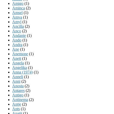
Amigo
(1)
Aminca
(2)
Amsel
(1)
Amva
(1)
Amyl
(1)
Ancilla
(2)
Anco
(2)
Andante
(1)
Ando
(1)
Andra
(1)
Ane
(1)
Anemone
(1)
Anett
(1)
Angela
(1)
Angelika
(1)
Anna (1974)
(1)
Anneli
(1)
Anni
(2)
Anosta
(2)
Antares
(2)
Antigo
(1)
Antinema
(2)
Antje
(2)
Ants
(1)
Apatit
(1)