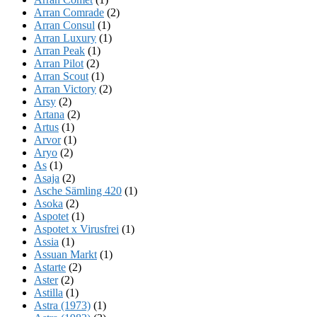
Arran Comrade
(2)
Arran Consul
(1)
Arran Luxury
(1)
Arran Peak
(1)
Arran Pilot
(2)
Arran Scout
(1)
Arran Victory
(2)
Arsy
(2)
Artana
(2)
Artus
(1)
Arvor
(1)
Aryo
(2)
As
(1)
Asaja
(2)
Asche Sämling 420
(1)
Asoka
(2)
Aspotet
(1)
Aspotet x Virusfrei
(1)
Assia
(1)
Assuan Markt
(1)
Astarte
(2)
Aster
(2)
Astilla
(1)
Astra (1973)
(1)