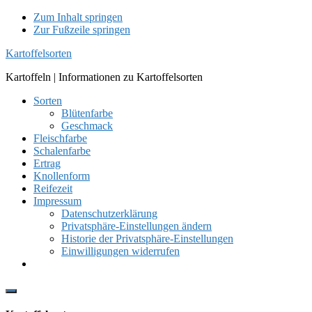
Zum Inhalt springen
Zur Fußzeile springen
Kartoffelsorten
Kartoffeln | Informationen zu Kartoffelsorten
Sorten
Blütenfarbe
Geschmack
Fleischfarbe
Schalenfarbe
Ertrag
Knollenform
Reifezeit
Impressum
Datenschutzerklärung
Privatsphäre-Einstellungen ändern
Historie der Privatsphäre-Einstellungen
Einwilligungen widerrufen
Show
Offscreen