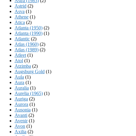
Astra (1983)
(2)
Astrid
(2)
Asva
(1)
Athene
(1)
Atica
(2)
Atlanta (1950)
(2)
Atlanta (1990)
(1)
Atlantic
(2)
Atlas (1960)
(2)
Atlas (1989)
(2)
Atleet
(1)
Atol
(1)
Atzimba
(2)
Augsburg Gold
(1)
Aula
(1)
Aura
(1)
Auralia
(1)
Aurelia (1965)
(1)
Auriga
(2)
Aurora
(1)
Ausonia
(1)
Avanti
(2)
Avenir
(1)
Avon
(1)
Axilia
(2)