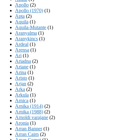
Apollo
(2)
Apollo (1970)
(1)
Apta
(2)
Aquila
(1)
Aquila-Mutante
(1)
Aranyalma
(1)
Aranykincs
(1)
Ardeal
(1)
Arensa
(1)
Ari
(1)
Ariadna
(2)
Ariane
(1)
Arina
(1)
Aristo
(1)
Arjan
(2)
Arka
(2)
Arkula
(1)
Arnica
(1)
Arnika (1914)
(2)
Arnika (1988)
(2)
Arnoldi varajane
(2)
Aronia
(1)
Arran Banner
(1)
Arran Cairn
(2)
Arran Comet
(1)