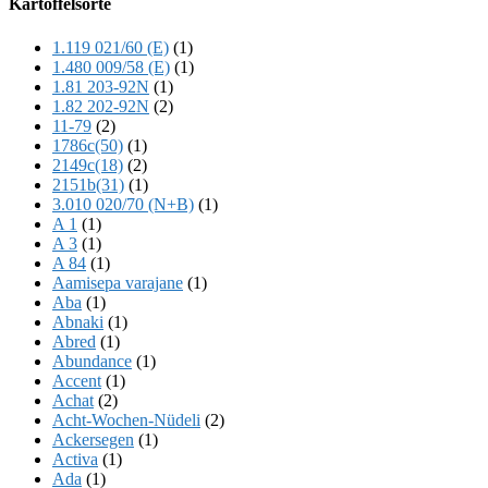
Kartoffelsorte
Content
1.119 021/60 (E)
(1)
1.480 009/58 (E)
(1)
1.81 203-92N
(1)
1.82 202-92N
(2)
11-79
(2)
1786c(50)
(1)
2149c(18)
(2)
2151b(31)
(1)
3.010 020/70 (N+B)
(1)
A 1
(1)
A 3
(1)
A 84
(1)
Aamisepa varajane
(1)
Aba
(1)
Abnaki
(1)
Abred
(1)
Abundance
(1)
Accent
(1)
Achat
(2)
Acht-Wochen-Nüdeli
(2)
Ackersegen
(1)
Activa
(1)
Ada
(1)