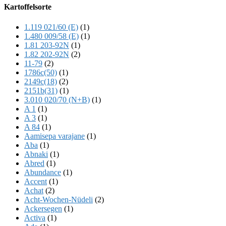
Offscreen
Kartoffelsorte
Content
1.119 021/60 (E)
(1)
1.480 009/58 (E)
(1)
1.81 203-92N
(1)
1.82 202-92N
(2)
11-79
(2)
1786c(50)
(1)
2149c(18)
(2)
2151b(31)
(1)
3.010 020/70 (N+B)
(1)
A 1
(1)
A 3
(1)
A 84
(1)
Aamisepa varajane
(1)
Aba
(1)
Abnaki
(1)
Abred
(1)
Abundance
(1)
Accent
(1)
Achat
(2)
Acht-Wochen-Nüdeli
(2)
Ackersegen
(1)
Activa
(1)