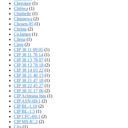
Cherokee
(1)
Chijiwa
(1)
Chipbelle
(1)
Chippewa
(2)
Chosen-95
(1)
Christa
(2)
Ciclamen
(1)
Cilena
(1)
Cinja
(2)
CIP 38 11 09 05
(1)
CIP 38 11 78 14
(1)
CIP 38 13 78 07
(1)
CIP 38 13 78 18
(2)
CIP 38 14 03 22
(1)
CIP 38 21 46 15
(1)
CIP 38 21 47 18
(1)
CIP 38 22 45 27
(1)
CIP 38 31 17 06
(2)
CIP Achirana Inta
(1)
CIP ASN-69-1
(2)
CIP BL-1.10
(2)
CIP BL-1.5
(1)
CIP CFC-69-1
(2)
CIP MS-IC.2
(2)
Cira
(1)