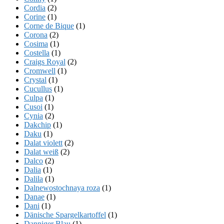
Cordia
(2)
Corine
(1)
Corne de Bique
(1)
Corona
(2)
Cosima
(1)
Costella
(1)
Craigs Royal
(2)
Cromwell
(1)
Crystal
(1)
Cucullus
(1)
Culpa
(1)
Cusoi
(1)
Cynia
(2)
Dakchip
(1)
Daku
(1)
Dalat violett
(2)
Dalat weiß
(2)
Dalco
(2)
Dalia
(1)
Dalila
(1)
Dalnewostochnaya roza
(1)
Danae
(1)
Dani
(1)
Dänische Spargelkartoffel
(1)
Danniger Blau
(1)