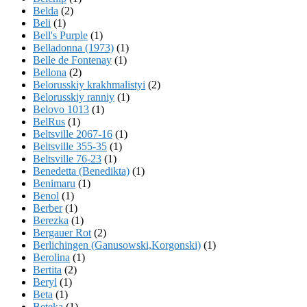
Belda
(2)
Beli
(1)
Bell's Purple
(1)
Belladonna (1973)
(1)
Belle de Fontenay
(1)
Bellona
(2)
Belorusskiy krakhmalistyi
(2)
Belorusskiy ranniy
(1)
Belovo 1013
(1)
BelRus
(1)
Beltsville 2067-16
(1)
Beltsville 355-35
(1)
Beltsville 76-23
(1)
Benedetta (Benedikta)
(1)
Benimaru
(1)
Benol
(1)
Berber
(1)
Berezka
(1)
Bergauer Rot
(2)
Berlichingen (Ganusowski,Korgonski)
(1)
Berolina
(1)
Bertita
(2)
Beryl
(1)
Beta
(1)
Beteka
(1)