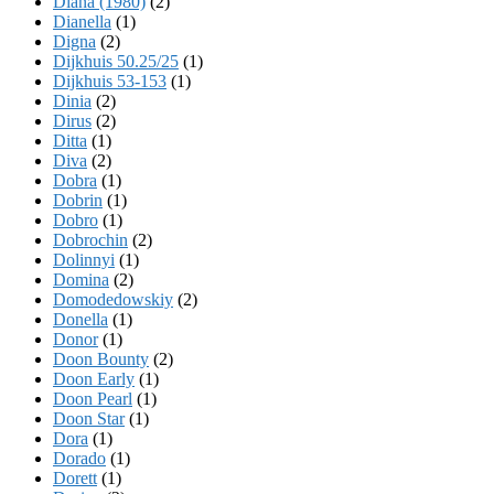
Diana (1980)
(2)
Dianella
(1)
Digna
(2)
Dijkhuis 50.25/25
(1)
Dijkhuis 53-153
(1)
Dinia
(2)
Dirus
(2)
Ditta
(1)
Diva
(2)
Dobra
(1)
Dobrin
(1)
Dobro
(1)
Dobrochin
(2)
Dolinnyi
(1)
Domina
(2)
Domodedowskiy
(2)
Donella
(1)
Donor
(1)
Doon Bounty
(2)
Doon Early
(1)
Doon Pearl
(1)
Doon Star
(1)
Dora
(1)
Dorado
(1)
Dorett
(1)