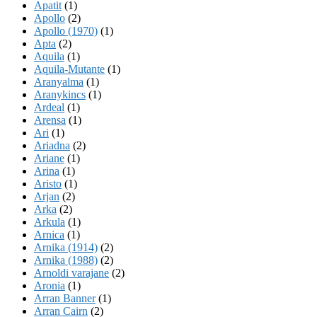
Apatit
(1)
Apollo
(2)
Apollo (1970)
(1)
Apta
(2)
Aquila
(1)
Aquila-Mutante
(1)
Aranyalma
(1)
Aranykincs
(1)
Ardeal
(1)
Arensa
(1)
Ari
(1)
Ariadna
(2)
Ariane
(1)
Arina
(1)
Aristo
(1)
Arjan
(2)
Arka
(2)
Arkula
(1)
Arnica
(1)
Arnika (1914)
(2)
Arnika (1988)
(2)
Arnoldi varajane
(2)
Aronia
(1)
Arran Banner
(1)
Arran Cairn
(2)