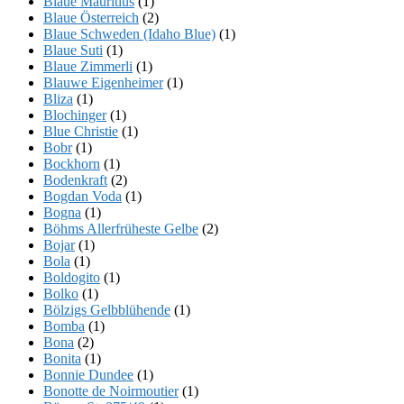
Blaue Mauritius
(1)
Blaue Österreich
(2)
Blaue Schweden (Idaho Blue)
(1)
Blaue Suti
(1)
Blaue Zimmerli
(1)
Blauwe Eigenheimer
(1)
Bliza
(1)
Blochinger
(1)
Blue Christie
(1)
Bobr
(1)
Bockhorn
(1)
Bodenkraft
(2)
Bogdan Voda
(1)
Bogna
(1)
Böhms Allerfrüheste Gelbe
(2)
Bojar
(1)
Bola
(1)
Boldogito
(1)
Bolko
(1)
Bölzigs Gelbblühende
(1)
Bomba
(1)
Bona
(2)
Bonita
(1)
Bonnie Dundee
(1)
Bonotte de Noirmoutier
(1)