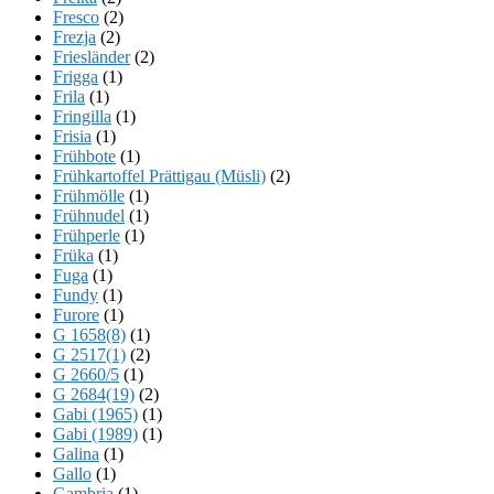
Fresco
(2)
Frezja
(2)
Friesländer
(2)
Frigga
(1)
Frila
(1)
Fringilla
(1)
Frisia
(1)
Frühbote
(1)
Frühkartoffel Prättigau (Müsli)
(2)
Frühmölle
(1)
Frühnudel
(1)
Frühperle
(1)
Früka
(1)
Fuga
(1)
Fundy
(1)
Furore
(1)
G 1658(8)
(1)
G 2517(1)
(2)
G 2660/5
(1)
G 2684(19)
(2)
Gabi (1965)
(1)
Gabi (1989)
(1)
Galina
(1)
Gallo
(1)
Gambria
(1)