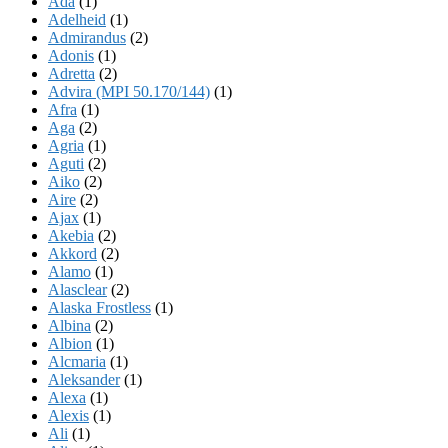
Ada
(1)
Adelheid
(1)
Admirandus
(2)
Adonis
(1)
Adretta
(2)
Advira (MPI 50.170/144)
(1)
Afra
(1)
Aga
(2)
Agria
(1)
Aguti
(2)
Aiko
(2)
Aire
(2)
Ajax
(1)
Akebia
(2)
Akkord
(2)
Alamo
(1)
Alasclear
(2)
Alaska Frostless
(1)
Albina
(2)
Albion
(1)
Alcmaria
(1)
Aleksander
(1)
Alexa
(1)
Alexis
(1)
Ali
(1)