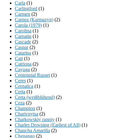
Carla
(1)
Carlingford
(1)
Carmen
(2)
Carnea (Karmazyn)
(2)
Carola (1979)
(1)
Carolina
(1)
Carpatin
(1)
Cascade
(2)
Caspar
(2)
Catarina
(1)
Cati
(1)
Catriona
(2)
Cayuga
(2)
Centennial Russet
(1)
Ceres
(1)
Cernatica
(1)
Certa
(1)
Certa (weißblühend)
(2)
Ceza
(2)
Champion
(1)
Charivnytsa
(2)
Charkowskiy ranniy
(1)
Charles Downing (Earliest of All)
(1)
Chaucha Amarilla
(2)
Chenango
(2)