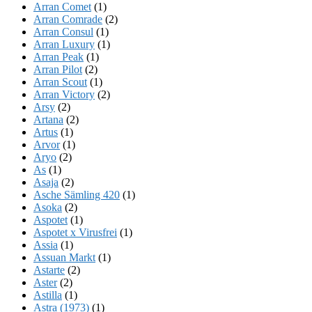
Arran Comet
(1)
Arran Comrade
(2)
Arran Consul
(1)
Arran Luxury
(1)
Arran Peak
(1)
Arran Pilot
(2)
Arran Scout
(1)
Arran Victory
(2)
Arsy
(2)
Artana
(2)
Artus
(1)
Arvor
(1)
Aryo
(2)
As
(1)
Asaja
(2)
Asche Sämling 420
(1)
Asoka
(2)
Aspotet
(1)
Aspotet x Virusfrei
(1)
Assia
(1)
Assuan Markt
(1)
Astarte
(2)
Aster
(2)
Astilla
(1)
Astra (1973)
(1)