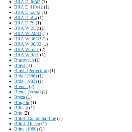
BRA D 36/42
(1)
BRA D 410/42
(1)
BRA D 52/42
(1)
BRA D 594
(1)
BRA D 79
(1)
BRA W 2/32
(1)
BRA W 24/33
(1)
BRA W 36/33
(1)
BRA W 38/33
(1)
BRA W 5/31
(2)
BRA W 9/31
(1)
Brasovean
(1)
Brava
(1)
Bravo (Perfection)
(1)
Brda (1966)
(1)
Brda (1983)
(1)
Brenda
(2)
Brenta (Vesta)
(2)
Breza
(1)
Brigadir
(1)
Briljant
(1)
Brio
(2)
British Columbia Blue
(1)
British Queen
(1)
Britta (1980)
(1)