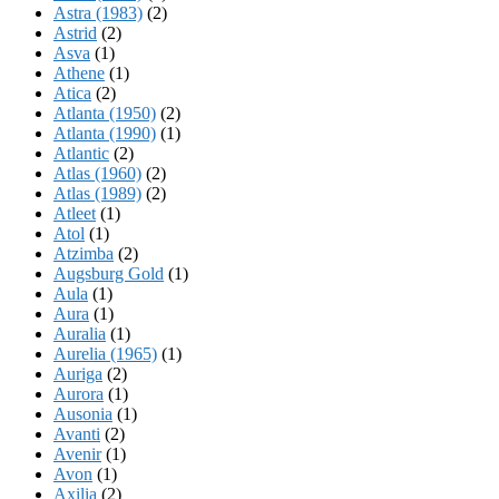
Astra (1983)
(2)
Astrid
(2)
Asva
(1)
Athene
(1)
Atica
(2)
Atlanta (1950)
(2)
Atlanta (1990)
(1)
Atlantic
(2)
Atlas (1960)
(2)
Atlas (1989)
(2)
Atleet
(1)
Atol
(1)
Atzimba
(2)
Augsburg Gold
(1)
Aula
(1)
Aura
(1)
Auralia
(1)
Aurelia (1965)
(1)
Auriga
(2)
Aurora
(1)
Ausonia
(1)
Avanti
(2)
Avenir
(1)
Avon
(1)
Axilia
(2)