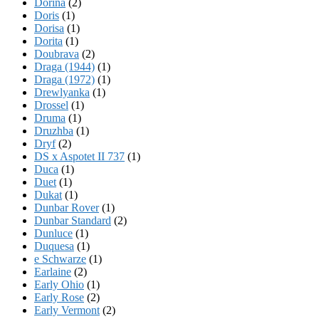
Dorina
(2)
Doris
(1)
Dorisa
(1)
Dorita
(1)
Doubrava
(2)
Draga (1944)
(1)
Draga (1972)
(1)
Drewlyanka
(1)
Drossel
(1)
Druma
(1)
Druzhba
(1)
Dryf
(2)
DS x Aspotet II 737
(1)
Duca
(1)
Duet
(1)
Dukat
(1)
Dunbar Rover
(1)
Dunbar Standard
(2)
Dunluce
(1)
Duquesa
(1)
e Schwarze
(1)
Earlaine
(2)
Early Ohio
(1)
Early Rose
(2)
Early Vermont
(2)