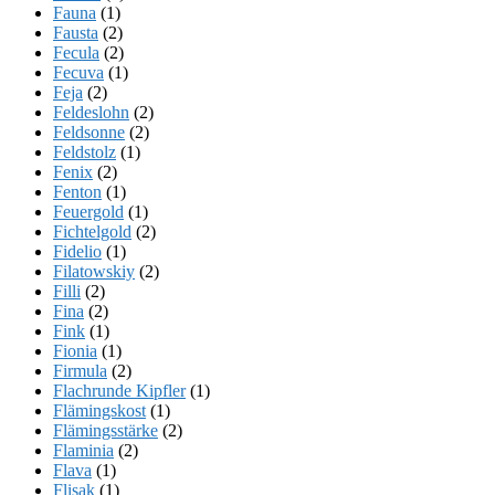
Fauna
(1)
Fausta
(2)
Fecula
(2)
Fecuva
(1)
Feja
(2)
Feldeslohn
(2)
Feldsonne
(2)
Feldstolz
(1)
Fenix
(2)
Fenton
(1)
Feuergold
(1)
Fichtelgold
(2)
Fidelio
(1)
Filatowskiy
(2)
Filli
(2)
Fina
(2)
Fink
(1)
Fionia
(1)
Firmula
(2)
Flachrunde Kipfler
(1)
Flämingskost
(1)
Flämingsstärke
(2)
Flaminia
(2)
Flava
(1)
Flisak
(1)