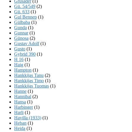
Grusader
(1)
Gü. 54/549
(2)
Gü. 633
(1)
Gul Bennep
(1)
Gülbaba
(1)
Gunda
(1)
Gunnar
(1)
Günosa
(2)
Gustav Adolf
(1)
Gusto
(1)
Gybrid 390
(1)
H 16
(1)
Haig
(1)
Hampton
(1)
Hankkijas Tanu
(2)
Hankkijas Timo
(1)
Hankkijas Tuomas
(1)
Hanne
(1)
Hannibal
(2)
Hansa
(1)
Harbinger
(1)
Harli
(1)
Havilla (1933)
(1)
Heban
(1)
Heida
(1)