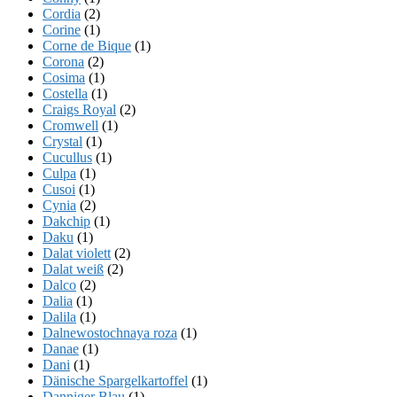
Cordia
(2)
Corine
(1)
Corne de Bique
(1)
Corona
(2)
Cosima
(1)
Costella
(1)
Craigs Royal
(2)
Cromwell
(1)
Crystal
(1)
Cucullus
(1)
Culpa
(1)
Cusoi
(1)
Cynia
(2)
Dakchip
(1)
Daku
(1)
Dalat violett
(2)
Dalat weiß
(2)
Dalco
(2)
Dalia
(1)
Dalila
(1)
Dalnewostochnaya roza
(1)
Danae
(1)
Dani
(1)
Dänische Spargelkartoffel
(1)
Danniger Blau
(1)