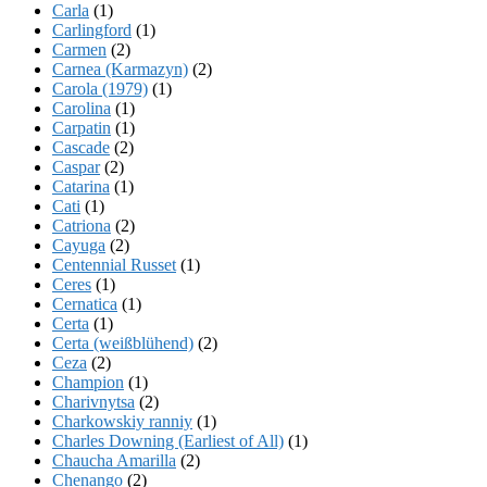
Carla
(1)
Carlingford
(1)
Carmen
(2)
Carnea (Karmazyn)
(2)
Carola (1979)
(1)
Carolina
(1)
Carpatin
(1)
Cascade
(2)
Caspar
(2)
Catarina
(1)
Cati
(1)
Catriona
(2)
Cayuga
(2)
Centennial Russet
(1)
Ceres
(1)
Cernatica
(1)
Certa
(1)
Certa (weißblühend)
(2)
Ceza
(2)
Champion
(1)
Charivnytsa
(2)
Charkowskiy ranniy
(1)
Charles Downing (Earliest of All)
(1)
Chaucha Amarilla
(2)
Chenango
(2)