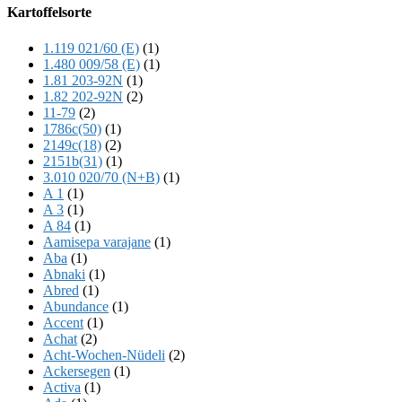
Offscreen
Kartoffelsorte
Content
1.119 021/60 (E)
(1)
1.480 009/58 (E)
(1)
1.81 203-92N
(1)
1.82 202-92N
(2)
11-79
(2)
1786c(50)
(1)
2149c(18)
(2)
2151b(31)
(1)
3.010 020/70 (N+B)
(1)
A 1
(1)
A 3
(1)
A 84
(1)
Aamisepa varajane
(1)
Aba
(1)
Abnaki
(1)
Abred
(1)
Abundance
(1)
Accent
(1)
Achat
(2)
Acht-Wochen-Nüdeli
(2)
Ackersegen
(1)
Activa
(1)