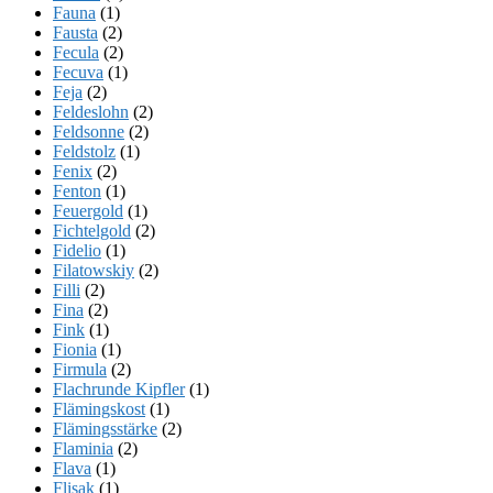
Fauna
(1)
Fausta
(2)
Fecula
(2)
Fecuva
(1)
Feja
(2)
Feldeslohn
(2)
Feldsonne
(2)
Feldstolz
(1)
Fenix
(2)
Fenton
(1)
Feuergold
(1)
Fichtelgold
(2)
Fidelio
(1)
Filatowskiy
(2)
Filli
(2)
Fina
(2)
Fink
(1)
Fionia
(1)
Firmula
(2)
Flachrunde Kipfler
(1)
Flämingskost
(1)
Flämingsstärke
(2)
Flaminia
(2)
Flava
(1)
Flisak
(1)