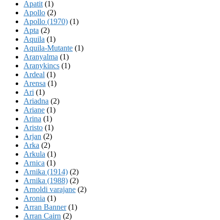
Apatit
(1)
Apollo
(2)
Apollo (1970)
(1)
Apta
(2)
Aquila
(1)
Aquila-Mutante
(1)
Aranyalma
(1)
Aranykincs
(1)
Ardeal
(1)
Arensa
(1)
Ari
(1)
Ariadna
(2)
Ariane
(1)
Arina
(1)
Aristo
(1)
Arjan
(2)
Arka
(2)
Arkula
(1)
Arnica
(1)
Arnika (1914)
(2)
Arnika (1988)
(2)
Arnoldi varajane
(2)
Aronia
(1)
Arran Banner
(1)
Arran Cairn
(2)