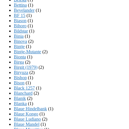
Bettina
(1)
Bevelander
(1)
BF 15
(1)
Biason
(1)
Bihoro
(1)
Bildstar
(1)
Binia
(1)
Binova
(2)
Bintje
(1)
Bintje-Mutante
(2)
Bionta
(1)
Birga
(2)
Birgit (1979)
(2)
Biryuza
(2)
Bishop
(1)
Bison
(1)
Black 1257
(1)
Blanchard
(2)
Blanik
(2)
Blanka
(1)
Blaue Hindelbank
(1)
Blaue Kongo
(1)
Blaue Ludiano
(2)
Blaue Mandel
(1)