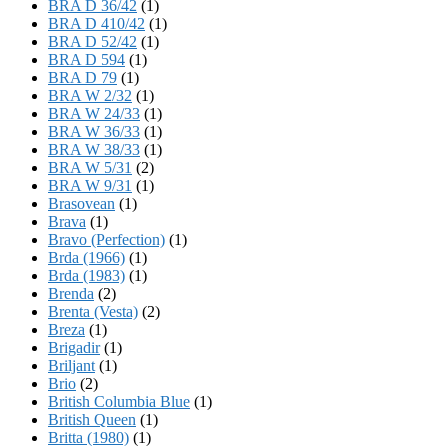
BRA D 36/42
(1)
BRA D 410/42
(1)
BRA D 52/42
(1)
BRA D 594
(1)
BRA D 79
(1)
BRA W 2/32
(1)
BRA W 24/33
(1)
BRA W 36/33
(1)
BRA W 38/33
(1)
BRA W 5/31
(2)
BRA W 9/31
(1)
Brasovean
(1)
Brava
(1)
Bravo (Perfection)
(1)
Brda (1966)
(1)
Brda (1983)
(1)
Brenda
(2)
Brenta (Vesta)
(2)
Breza
(1)
Brigadir
(1)
Briljant
(1)
Brio
(2)
British Columbia Blue
(1)
British Queen
(1)
Britta (1980)
(1)