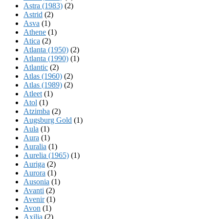
Astra (1983)
(2)
Astrid
(2)
Asva
(1)
Athene
(1)
Atica
(2)
Atlanta (1950)
(2)
Atlanta (1990)
(1)
Atlantic
(2)
Atlas (1960)
(2)
Atlas (1989)
(2)
Atleet
(1)
Atol
(1)
Atzimba
(2)
Augsburg Gold
(1)
Aula
(1)
Aura
(1)
Auralia
(1)
Aurelia (1965)
(1)
Auriga
(2)
Aurora
(1)
Ausonia
(1)
Avanti
(2)
Avenir
(1)
Avon
(1)
Axilia
(2)