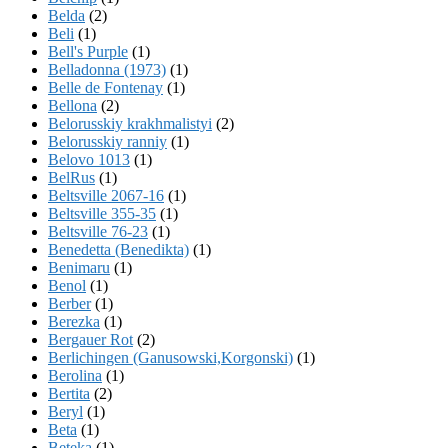
Belda
(2)
Beli
(1)
Bell's Purple
(1)
Belladonna (1973)
(1)
Belle de Fontenay
(1)
Bellona
(2)
Belorusskiy krakhmalistyi
(2)
Belorusskiy ranniy
(1)
Belovo 1013
(1)
BelRus
(1)
Beltsville 2067-16
(1)
Beltsville 355-35
(1)
Beltsville 76-23
(1)
Benedetta (Benedikta)
(1)
Benimaru
(1)
Benol
(1)
Berber
(1)
Berezka
(1)
Bergauer Rot
(2)
Berlichingen (Ganusowski,Korgonski)
(1)
Berolina
(1)
Bertita
(2)
Beryl
(1)
Beta
(1)
Beteka
(1)