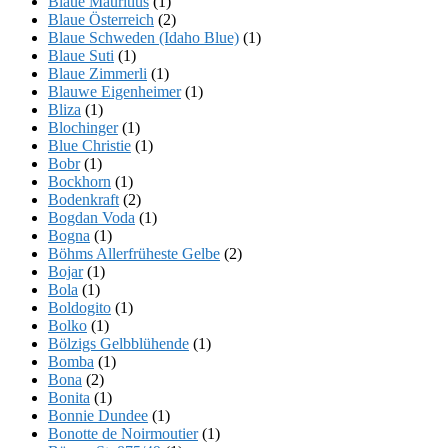
Blaue Mauritius
(1)
Blaue Österreich
(2)
Blaue Schweden (Idaho Blue)
(1)
Blaue Suti
(1)
Blaue Zimmerli
(1)
Blauwe Eigenheimer
(1)
Bliza
(1)
Blochinger
(1)
Blue Christie
(1)
Bobr
(1)
Bockhorn
(1)
Bodenkraft
(2)
Bogdan Voda
(1)
Bogna
(1)
Böhms Allerfrüheste Gelbe
(2)
Bojar
(1)
Bola
(1)
Boldogito
(1)
Bolko
(1)
Bölzigs Gelbblühende
(1)
Bomba
(1)
Bona
(2)
Bonita
(1)
Bonnie Dundee
(1)
Bonotte de Noirmoutier
(1)