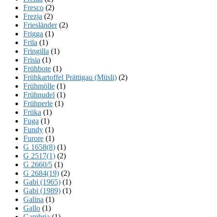
Fresco
(2)
Frezja
(2)
Friesländer
(2)
Frigga
(1)
Frila
(1)
Fringilla
(1)
Frisia
(1)
Frühbote
(1)
Frühkartoffel Prättigau (Müsli)
(2)
Frühmölle
(1)
Frühnudel
(1)
Frühperle
(1)
Früka
(1)
Fuga
(1)
Fundy
(1)
Furore
(1)
G 1658(8)
(1)
G 2517(1)
(2)
G 2660/5
(1)
G 2684(19)
(2)
Gabi (1965)
(1)
Gabi (1989)
(1)
Galina
(1)
Gallo
(1)
Gambria
(1)