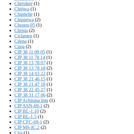
Cherokee
(1)
Chijiwa
(1)
Chipbelle
(1)
Chippewa
(2)
Chosen-95
(1)
Christa
(2)
Ciclamen
(1)
Cilena
(1)
Cinja
(2)
CIP 38 11 09 05
(1)
CIP 38 11 78 14
(1)
CIP 38 13 78 07
(1)
CIP 38 13 78 18
(2)
CIP 38 14 03 22
(1)
CIP 38 21 46 15
(1)
CIP 38 21 47 18
(1)
CIP 38 22 45 27
(1)
CIP 38 31 17 06
(2)
CIP Achirana Inta
(1)
CIP ASN-69-1
(2)
CIP BL-1.10
(2)
CIP BL-1.5
(1)
CIP CFC-69-1
(2)
CIP MS-IC.2
(2)
Cira
(1)