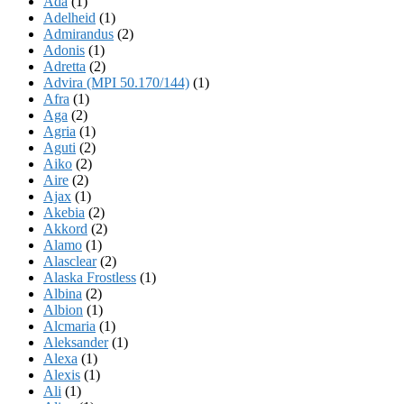
Ada
(1)
Adelheid
(1)
Admirandus
(2)
Adonis
(1)
Adretta
(2)
Advira (MPI 50.170/144)
(1)
Afra
(1)
Aga
(2)
Agria
(1)
Aguti
(2)
Aiko
(2)
Aire
(2)
Ajax
(1)
Akebia
(2)
Akkord
(2)
Alamo
(1)
Alasclear
(2)
Alaska Frostless
(1)
Albina
(2)
Albion
(1)
Alcmaria
(1)
Aleksander
(1)
Alexa
(1)
Alexis
(1)
Ali
(1)