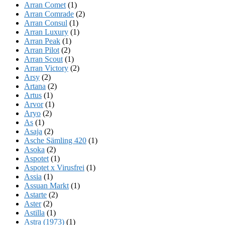
Arran Comet
(1)
Arran Comrade
(2)
Arran Consul
(1)
Arran Luxury
(1)
Arran Peak
(1)
Arran Pilot
(2)
Arran Scout
(1)
Arran Victory
(2)
Arsy
(2)
Artana
(2)
Artus
(1)
Arvor
(1)
Aryo
(2)
As
(1)
Asaja
(2)
Asche Sämling 420
(1)
Asoka
(2)
Aspotet
(1)
Aspotet x Virusfrei
(1)
Assia
(1)
Assuan Markt
(1)
Astarte
(2)
Aster
(2)
Astilla
(1)
Astra (1973)
(1)