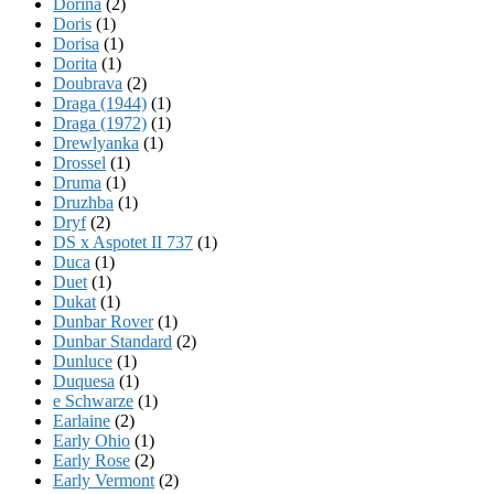
Dorina
(2)
Doris
(1)
Dorisa
(1)
Dorita
(1)
Doubrava
(2)
Draga (1944)
(1)
Draga (1972)
(1)
Drewlyanka
(1)
Drossel
(1)
Druma
(1)
Druzhba
(1)
Dryf
(2)
DS x Aspotet II 737
(1)
Duca
(1)
Duet
(1)
Dukat
(1)
Dunbar Rover
(1)
Dunbar Standard
(2)
Dunluce
(1)
Duquesa
(1)
e Schwarze
(1)
Earlaine
(2)
Early Ohio
(1)
Early Rose
(2)
Early Vermont
(2)