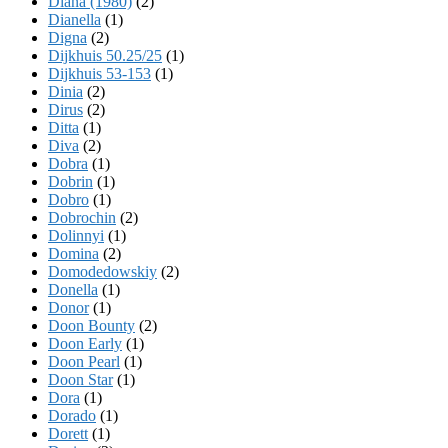
Diana (1980)
(2)
Dianella
(1)
Digna
(2)
Dijkhuis 50.25/25
(1)
Dijkhuis 53-153
(1)
Dinia
(2)
Dirus
(2)
Ditta
(1)
Diva
(2)
Dobra
(1)
Dobrin
(1)
Dobro
(1)
Dobrochin
(2)
Dolinnyi
(1)
Domina
(2)
Domodedowskiy
(2)
Donella
(1)
Donor
(1)
Doon Bounty
(2)
Doon Early
(1)
Doon Pearl
(1)
Doon Star
(1)
Dora
(1)
Dorado
(1)
Dorett
(1)