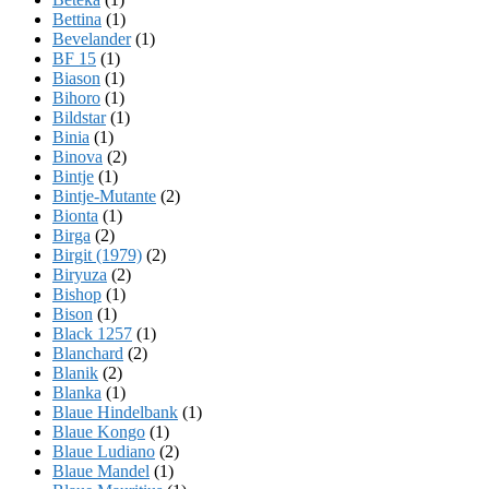
Bettina
(1)
Bevelander
(1)
BF 15
(1)
Biason
(1)
Bihoro
(1)
Bildstar
(1)
Binia
(1)
Binova
(2)
Bintje
(1)
Bintje-Mutante
(2)
Bionta
(1)
Birga
(2)
Birgit (1979)
(2)
Biryuza
(2)
Bishop
(1)
Bison
(1)
Black 1257
(1)
Blanchard
(2)
Blanik
(2)
Blanka
(1)
Blaue Hindelbank
(1)
Blaue Kongo
(1)
Blaue Ludiano
(2)
Blaue Mandel
(1)