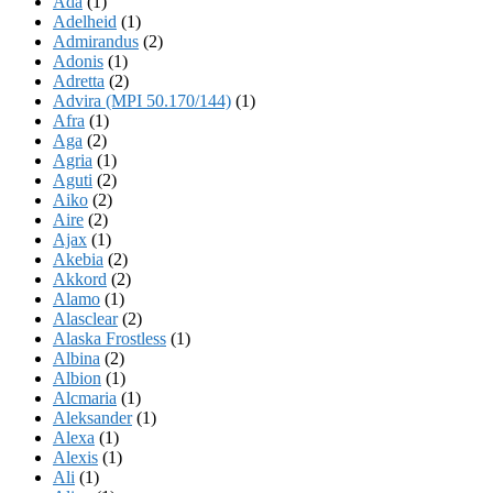
Ada
(1)
Adelheid
(1)
Admirandus
(2)
Adonis
(1)
Adretta
(2)
Advira (MPI 50.170/144)
(1)
Afra
(1)
Aga
(2)
Agria
(1)
Aguti
(2)
Aiko
(2)
Aire
(2)
Ajax
(1)
Akebia
(2)
Akkord
(2)
Alamo
(1)
Alasclear
(2)
Alaska Frostless
(1)
Albina
(2)
Albion
(1)
Alcmaria
(1)
Aleksander
(1)
Alexa
(1)
Alexis
(1)
Ali
(1)