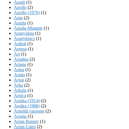
Apatit
(1)
Apollo
(2)
Apollo (1970)
(1)
Apta
(2)
Aquila
(1)
Aquila-Mutante
(1)
Aranyalma
(1)
Aranykincs
(1)
Ardeal
(1)
Arensa
(1)
Ari
(1)
Ariadna
(2)
Ariane
(1)
Arina
(1)
Aristo
(1)
Arjan
(2)
Arka
(2)
Arkula
(1)
Arnica
(1)
Arnika (1914)
(2)
Arnika (1988)
(2)
Arnoldi varajane
(2)
Aronia
(1)
Arran Banner
(1)
Arran Cairn
(2)