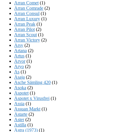
Arran Comet
(1)
Arran Comrade
(2)
Arran Consul
(1)
Arran Luxury
(1)
Arran Peak
(1)
Arran Pilot
(2)
Arran Scout
(1)
Arran Victory
(2)
Arsy
(2)
Artana
(2)
Artus
(1)
Arvor
(1)
Aryo
(2)
As
(1)
Asaja
(2)
Asche Sämling 420
(1)
Asoka
(2)
Aspotet
(1)
Aspotet x Virusfrei
(1)
Assia
(1)
Assuan Markt
(1)
Astarte
(2)
Aster
(2)
Astilla
(1)
Astra (1973)
(1)