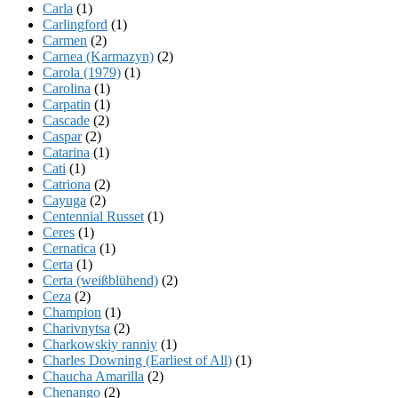
Carla
(1)
Carlingford
(1)
Carmen
(2)
Carnea (Karmazyn)
(2)
Carola (1979)
(1)
Carolina
(1)
Carpatin
(1)
Cascade
(2)
Caspar
(2)
Catarina
(1)
Cati
(1)
Catriona
(2)
Cayuga
(2)
Centennial Russet
(1)
Ceres
(1)
Cernatica
(1)
Certa
(1)
Certa (weißblühend)
(2)
Ceza
(2)
Champion
(1)
Charivnytsa
(2)
Charkowskiy ranniy
(1)
Charles Downing (Earliest of All)
(1)
Chaucha Amarilla
(2)
Chenango
(2)