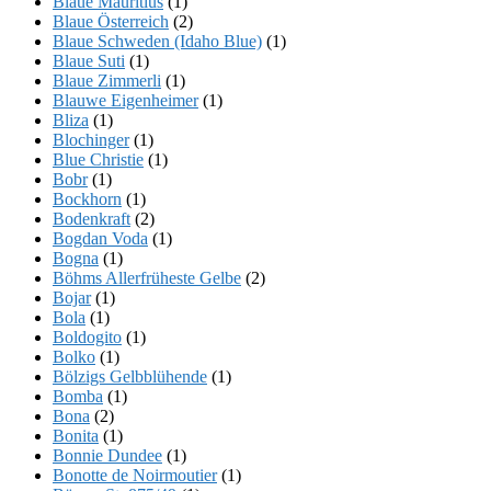
Blaue Mauritius
(1)
Blaue Österreich
(2)
Blaue Schweden (Idaho Blue)
(1)
Blaue Suti
(1)
Blaue Zimmerli
(1)
Blauwe Eigenheimer
(1)
Bliza
(1)
Blochinger
(1)
Blue Christie
(1)
Bobr
(1)
Bockhorn
(1)
Bodenkraft
(2)
Bogdan Voda
(1)
Bogna
(1)
Böhms Allerfrüheste Gelbe
(2)
Bojar
(1)
Bola
(1)
Boldogito
(1)
Bolko
(1)
Bölzigs Gelbblühende
(1)
Bomba
(1)
Bona
(2)
Bonita
(1)
Bonnie Dundee
(1)
Bonotte de Noirmoutier
(1)