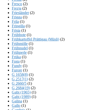
Fresco
(2)
Frezja
(2)
Friesländer
(2)
Frigga
(1)
Frila
(1)
Fringilla
(1)
Frisia
(1)
Frühbote
(1)
Frühkartoffel Prättigau (Müsli)
(2)
Frühmölle
(1)
Frühnudel
(1)
Frühperle
(1)
Früka
(1)
Fuga
(1)
Fundy
(1)
Furore
(1)
G 1658(8)
(1)
G 2517(1)
(2)
G 2660/5
(1)
G 2684(19)
(2)
Gabi (1965)
(1)
Gabi (1989)
(1)
Galina
(1)
Gallo
(1)
Gambria
(1)