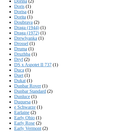
Dorina
(2)
Doris
(1)
Dorisa
(1)
Dorita
(1)
Doubrava
(2)
Draga (1944)
(1)
Draga (1972)
(1)
Drewlyanka
(1)
Drossel
(1)
Druma
(1)
Druzhba
(1)
Dryf
(2)
DS x Aspotet II 737
(1)
Duca
(1)
Duet
(1)
Dukat
(1)
Dunbar Rover
(1)
Dunbar Standard
(2)
Dunluce
(1)
Duquesa
(1)
e Schwarze
(1)
Earlaine
(2)
Early Ohio
(1)
Early Rose
(2)
Early Vermont
(2)