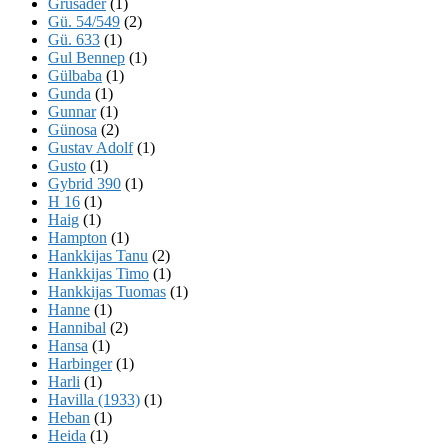
Grusader
(1)
Gü. 54/549
(2)
Gü. 633
(1)
Gul Bennep
(1)
Gülbaba
(1)
Gunda
(1)
Gunnar
(1)
Günosa
(2)
Gustav Adolf
(1)
Gusto
(1)
Gybrid 390
(1)
H 16
(1)
Haig
(1)
Hampton
(1)
Hankkijas Tanu
(2)
Hankkijas Timo
(1)
Hankkijas Tuomas
(1)
Hanne
(1)
Hannibal
(2)
Hansa
(1)
Harbinger
(1)
Harli
(1)
Havilla (1933)
(1)
Heban
(1)
Heida
(1)