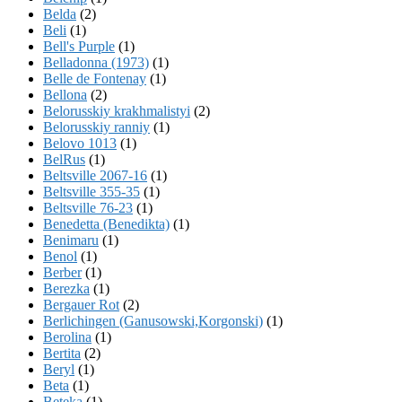
Belda
(2)
Beli
(1)
Bell's Purple
(1)
Belladonna (1973)
(1)
Belle de Fontenay
(1)
Bellona
(2)
Belorusskiy krakhmalistyi
(2)
Belorusskiy ranniy
(1)
Belovo 1013
(1)
BelRus
(1)
Beltsville 2067-16
(1)
Beltsville 355-35
(1)
Beltsville 76-23
(1)
Benedetta (Benedikta)
(1)
Benimaru
(1)
Benol
(1)
Berber
(1)
Berezka
(1)
Bergauer Rot
(2)
Berlichingen (Ganusowski,Korgonski)
(1)
Berolina
(1)
Bertita
(2)
Beryl
(1)
Beta
(1)
Beteka
(1)