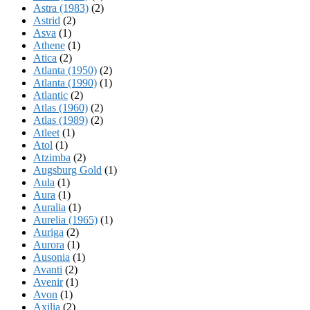
Astra (1983)
(2)
Astrid
(2)
Asva
(1)
Athene
(1)
Atica
(2)
Atlanta (1950)
(2)
Atlanta (1990)
(1)
Atlantic
(2)
Atlas (1960)
(2)
Atlas (1989)
(2)
Atleet
(1)
Atol
(1)
Atzimba
(2)
Augsburg Gold
(1)
Aula
(1)
Aura
(1)
Auralia
(1)
Aurelia (1965)
(1)
Auriga
(2)
Aurora
(1)
Ausonia
(1)
Avanti
(2)
Avenir
(1)
Avon
(1)
Axilia
(2)