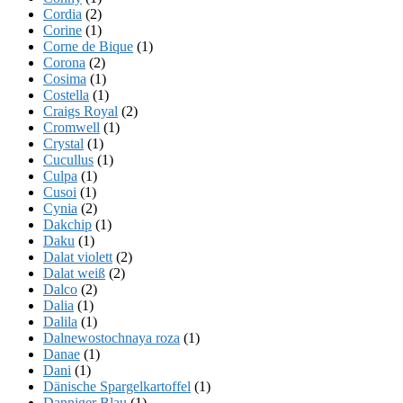
Cordia
(2)
Corine
(1)
Corne de Bique
(1)
Corona
(2)
Cosima
(1)
Costella
(1)
Craigs Royal
(2)
Cromwell
(1)
Crystal
(1)
Cucullus
(1)
Culpa
(1)
Cusoi
(1)
Cynia
(2)
Dakchip
(1)
Daku
(1)
Dalat violett
(2)
Dalat weiß
(2)
Dalco
(2)
Dalia
(1)
Dalila
(1)
Dalnewostochnaya roza
(1)
Danae
(1)
Dani
(1)
Dänische Spargelkartoffel
(1)
Danniger Blau
(1)