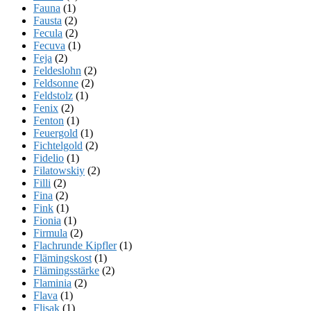
Fauna
(1)
Fausta
(2)
Fecula
(2)
Fecuva
(1)
Feja
(2)
Feldeslohn
(2)
Feldsonne
(2)
Feldstolz
(1)
Fenix
(2)
Fenton
(1)
Feuergold
(1)
Fichtelgold
(2)
Fidelio
(1)
Filatowskiy
(2)
Filli
(2)
Fina
(2)
Fink
(1)
Fionia
(1)
Firmula
(2)
Flachrunde Kipfler
(1)
Flämingskost
(1)
Flämingsstärke
(2)
Flaminia
(2)
Flava
(1)
Flisak
(1)