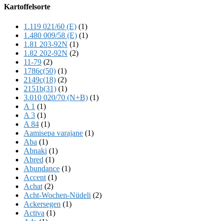
Offscreen
Kartoffelsorte
Content
1.119 021/60 (E)
(1)
1.480 009/58 (E)
(1)
1.81 203-92N
(1)
1.82 202-92N
(2)
11-79
(2)
1786c(50)
(1)
2149c(18)
(2)
2151b(31)
(1)
3.010 020/70 (N+B)
(1)
A 1
(1)
A 3
(1)
A 84
(1)
Aamisepa varajane
(1)
Aba
(1)
Abnaki
(1)
Abred
(1)
Abundance
(1)
Accent
(1)
Achat
(2)
Acht-Wochen-Nüdeli
(2)
Ackersegen
(1)
Activa
(1)