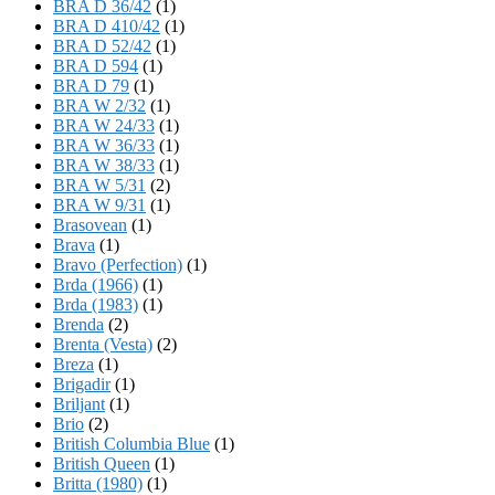
BRA D 36/42
(1)
BRA D 410/42
(1)
BRA D 52/42
(1)
BRA D 594
(1)
BRA D 79
(1)
BRA W 2/32
(1)
BRA W 24/33
(1)
BRA W 36/33
(1)
BRA W 38/33
(1)
BRA W 5/31
(2)
BRA W 9/31
(1)
Brasovean
(1)
Brava
(1)
Bravo (Perfection)
(1)
Brda (1966)
(1)
Brda (1983)
(1)
Brenda
(2)
Brenta (Vesta)
(2)
Breza
(1)
Brigadir
(1)
Briljant
(1)
Brio
(2)
British Columbia Blue
(1)
British Queen
(1)
Britta (1980)
(1)