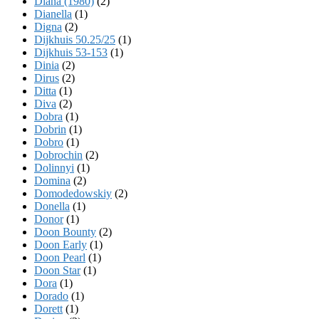
Diana (1980)
(2)
Dianella
(1)
Digna
(2)
Dijkhuis 50.25/25
(1)
Dijkhuis 53-153
(1)
Dinia
(2)
Dirus
(2)
Ditta
(1)
Diva
(2)
Dobra
(1)
Dobrin
(1)
Dobro
(1)
Dobrochin
(2)
Dolinnyi
(1)
Domina
(2)
Domodedowskiy
(2)
Donella
(1)
Donor
(1)
Doon Bounty
(2)
Doon Early
(1)
Doon Pearl
(1)
Doon Star
(1)
Dora
(1)
Dorado
(1)
Dorett
(1)