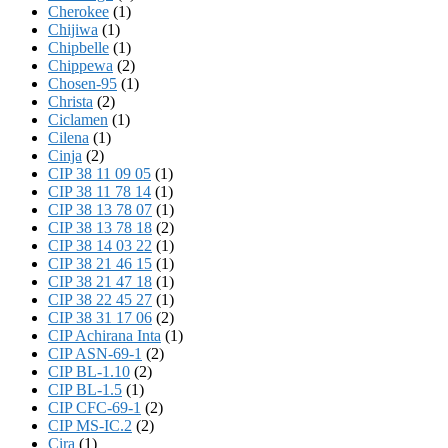
Cherokee
(1)
Chijiwa
(1)
Chipbelle
(1)
Chippewa
(2)
Chosen-95
(1)
Christa
(2)
Ciclamen
(1)
Cilena
(1)
Cinja
(2)
CIP 38 11 09 05
(1)
CIP 38 11 78 14
(1)
CIP 38 13 78 07
(1)
CIP 38 13 78 18
(2)
CIP 38 14 03 22
(1)
CIP 38 21 46 15
(1)
CIP 38 21 47 18
(1)
CIP 38 22 45 27
(1)
CIP 38 31 17 06
(2)
CIP Achirana Inta
(1)
CIP ASN-69-1
(2)
CIP BL-1.10
(2)
CIP BL-1.5
(1)
CIP CFC-69-1
(2)
CIP MS-IC.2
(2)
Cira
(1)