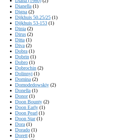
Diana (1980)
(2)
Dianella
(1)
Digna
(2)
Dijkhuis 50.25/25
(1)
Dijkhuis 53-153
(1)
Dinia
(2)
Dirus
(2)
Ditta
(1)
Diva
(2)
Dobra
(1)
Dobrin
(1)
Dobro
(1)
Dobrochin
(2)
Dolinnyi
(1)
Domina
(2)
Domodedowskiy
(2)
Donella
(1)
Donor
(1)
Doon Bounty
(2)
Doon Early
(1)
Doon Pearl
(1)
Doon Star
(1)
Dora
(1)
Dorado
(1)
Dorett
(1)