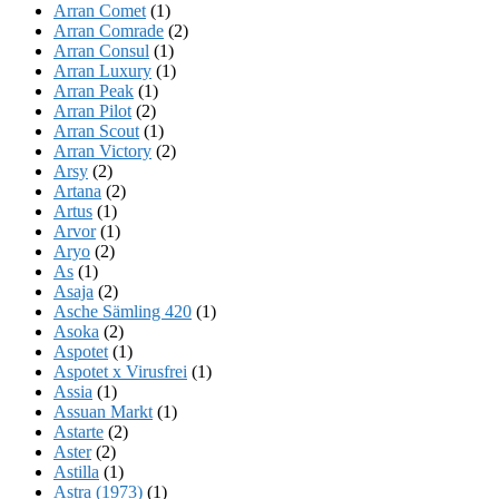
Arran Comet
(1)
Arran Comrade
(2)
Arran Consul
(1)
Arran Luxury
(1)
Arran Peak
(1)
Arran Pilot
(2)
Arran Scout
(1)
Arran Victory
(2)
Arsy
(2)
Artana
(2)
Artus
(1)
Arvor
(1)
Aryo
(2)
As
(1)
Asaja
(2)
Asche Sämling 420
(1)
Asoka
(2)
Aspotet
(1)
Aspotet x Virusfrei
(1)
Assia
(1)
Assuan Markt
(1)
Astarte
(2)
Aster
(2)
Astilla
(1)
Astra (1973)
(1)