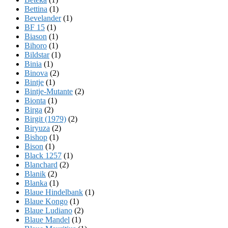
Bettina
(1)
Bevelander
(1)
BF 15
(1)
Biason
(1)
Bihoro
(1)
Bildstar
(1)
Binia
(1)
Binova
(2)
Bintje
(1)
Bintje-Mutante
(2)
Bionta
(1)
Birga
(2)
Birgit (1979)
(2)
Biryuza
(2)
Bishop
(1)
Bison
(1)
Black 1257
(1)
Blanchard
(2)
Blanik
(2)
Blanka
(1)
Blaue Hindelbank
(1)
Blaue Kongo
(1)
Blaue Ludiano
(2)
Blaue Mandel
(1)