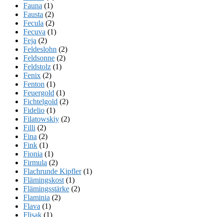
Fauna
(1)
Fausta
(2)
Fecula
(2)
Fecuva
(1)
Feja
(2)
Feldeslohn
(2)
Feldsonne
(2)
Feldstolz
(1)
Fenix
(2)
Fenton
(1)
Feuergold
(1)
Fichtelgold
(2)
Fidelio
(1)
Filatowskiy
(2)
Filli
(2)
Fina
(2)
Fink
(1)
Fionia
(1)
Firmula
(2)
Flachrunde Kipfler
(1)
Flämingskost
(1)
Flämingsstärke
(2)
Flaminia
(2)
Flava
(1)
Flisak
(1)