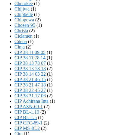
Cherokee
(1)
Chijiwa
(1)
Chipbelle
(1)
Chippewa
(2)
Chosen-95
(1)
Christa
(2)
Ciclamen
(1)
Cilena
(1)
Cinja
(2)
CIP 38 11 09 05
(1)
CIP 38 11 78 14
(1)
CIP 38 13 78 07
(1)
CIP 38 13 78 18
(2)
CIP 38 14 03 22
(1)
CIP 38 21 46 15
(1)
CIP 38 21 47 18
(1)
CIP 38 22 45 27
(1)
CIP 38 31 17 06
(2)
CIP Achirana Inta
(1)
CIP ASN-69-1
(2)
CIP BL-1.10
(2)
CIP BL-1.5
(1)
CIP CFC-69-1
(2)
CIP MS-IC.2
(2)
Cira
(1)