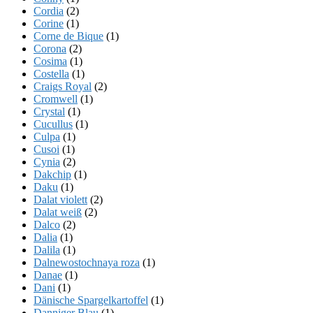
Cordia
(2)
Corine
(1)
Corne de Bique
(1)
Corona
(2)
Cosima
(1)
Costella
(1)
Craigs Royal
(2)
Cromwell
(1)
Crystal
(1)
Cucullus
(1)
Culpa
(1)
Cusoi
(1)
Cynia
(2)
Dakchip
(1)
Daku
(1)
Dalat violett
(2)
Dalat weiß
(2)
Dalco
(2)
Dalia
(1)
Dalila
(1)
Dalnewostochnaya roza
(1)
Danae
(1)
Dani
(1)
Dänische Spargelkartoffel
(1)
Danniger Blau
(1)