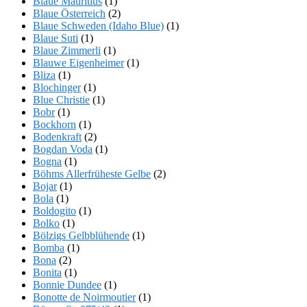
Blaue Mauritius
(1)
Blaue Österreich
(2)
Blaue Schweden (Idaho Blue)
(1)
Blaue Suti
(1)
Blaue Zimmerli
(1)
Blauwe Eigenheimer
(1)
Bliza
(1)
Blochinger
(1)
Blue Christie
(1)
Bobr
(1)
Bockhorn
(1)
Bodenkraft
(2)
Bogdan Voda
(1)
Bogna
(1)
Böhms Allerfrüheste Gelbe
(2)
Bojar
(1)
Bola
(1)
Boldogito
(1)
Bolko
(1)
Bölzigs Gelbblühende
(1)
Bomba
(1)
Bona
(2)
Bonita
(1)
Bonnie Dundee
(1)
Bonotte de Noirmoutier
(1)