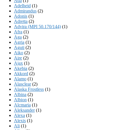
Ada
(1)
Adelheid
(1)
Admirandus
(2)
Adonis
(1)
Adretta
(2)
Advira (MPI 50.170/144)
(1)
Afra
(1)
Aga
(2)
Agria
(1)
Aguti
(2)
Aiko
(2)
Aire
(2)
Ajax
(1)
Akebia
(2)
Akkord
(2)
Alamo
(1)
Alasclear
(2)
Alaska Frostless
(1)
Albina
(2)
Albion
(1)
Alcmaria
(1)
Aleksander
(1)
Alexa
(1)
Alexis
(1)
Ali
(1)