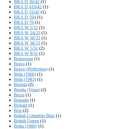
BRA D 36/42
(1)
BRA D 410/42
(1)
BRA D 52/42
(1)
BRA D 594
(1)
BRA D 79
(1)
BRA W 2/32
(1)
BRA W 24/33
(1)
BRA W 36/33
(1)
BRA W 38/33
(1)
BRA W 5/31
(2)
BRA W 9/31
(1)
Brasovean
(1)
Brava
(1)
Bravo (Perfection)
(1)
Brda (1966)
(1)
Brda (1983)
(1)
Brenda
(2)
Brenta (Vesta)
(2)
Breza
(1)
Brigadir
(1)
Briljant
(1)
Brio
(2)
British Columbia Blue
(1)
British Queen
(1)
Britta (1980)
(1)