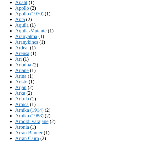
Apatit
(1)
Apollo
(2)
Apollo (1970)
(1)
Apta
(2)
Aquila
(1)
Aquila-Mutante
(1)
Aranyalma
(1)
Aranykincs
(1)
Ardeal
(1)
Arensa
(1)
Ari
(1)
Ariadna
(2)
Ariane
(1)
Arina
(1)
Aristo
(1)
Arjan
(2)
Arka
(2)
Arkula
(1)
Arnica
(1)
Arnika (1914)
(2)
Arnika (1988)
(2)
Arnoldi varajane
(2)
Aronia
(1)
Arran Banner
(1)
Arran Cairn
(2)