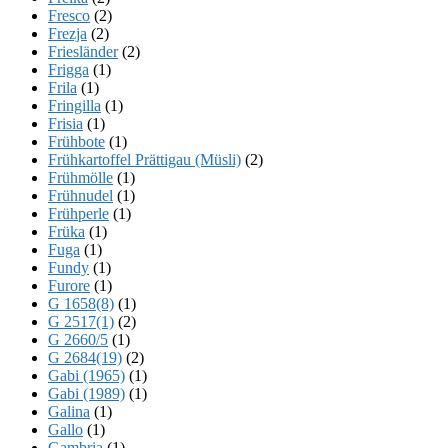
Fresco
(2)
Frezja
(2)
Friesländer
(2)
Frigga
(1)
Frila
(1)
Fringilla
(1)
Frisia
(1)
Frühbote
(1)
Frühkartoffel Prättigau (Müsli)
(2)
Frühmölle
(1)
Frühnudel
(1)
Frühperle
(1)
Früka
(1)
Fuga
(1)
Fundy
(1)
Furore
(1)
G 1658(8)
(1)
G 2517(1)
(2)
G 2660/5
(1)
G 2684(19)
(2)
Gabi (1965)
(1)
Gabi (1989)
(1)
Galina
(1)
Gallo
(1)
Gambria
(1)