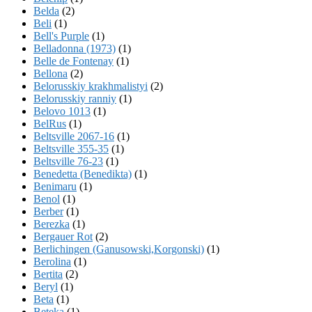
Belda
(2)
Beli
(1)
Bell's Purple
(1)
Belladonna (1973)
(1)
Belle de Fontenay
(1)
Bellona
(2)
Belorusskiy krakhmalistyi
(2)
Belorusskiy ranniy
(1)
Belovo 1013
(1)
BelRus
(1)
Beltsville 2067-16
(1)
Beltsville 355-35
(1)
Beltsville 76-23
(1)
Benedetta (Benedikta)
(1)
Benimaru
(1)
Benol
(1)
Berber
(1)
Berezka
(1)
Bergauer Rot
(2)
Berlichingen (Ganusowski,Korgonski)
(1)
Berolina
(1)
Bertita
(2)
Beryl
(1)
Beta
(1)
Beteka
(1)