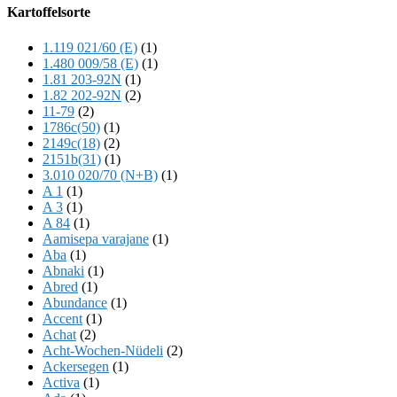
Offscreen
Kartoffelsorte
Content
1.119 021/60 (E)
(1)
1.480 009/58 (E)
(1)
1.81 203-92N
(1)
1.82 202-92N
(2)
11-79
(2)
1786c(50)
(1)
2149c(18)
(2)
2151b(31)
(1)
3.010 020/70 (N+B)
(1)
A 1
(1)
A 3
(1)
A 84
(1)
Aamisepa varajane
(1)
Aba
(1)
Abnaki
(1)
Abred
(1)
Abundance
(1)
Accent
(1)
Achat
(2)
Acht-Wochen-Nüdeli
(2)
Ackersegen
(1)
Activa
(1)