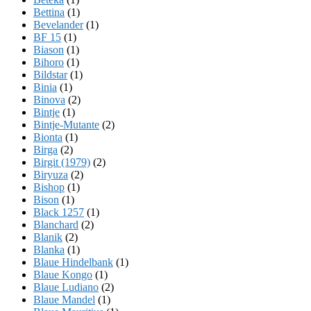
Bettina
(1)
Bevelander
(1)
BF 15
(1)
Biason
(1)
Bihoro
(1)
Bildstar
(1)
Binia
(1)
Binova
(2)
Bintje
(1)
Bintje-Mutante
(2)
Bionta
(1)
Birga
(2)
Birgit (1979)
(2)
Biryuza
(2)
Bishop
(1)
Bison
(1)
Black 1257
(1)
Blanchard
(2)
Blanik
(2)
Blanka
(1)
Blaue Hindelbank
(1)
Blaue Kongo
(1)
Blaue Ludiano
(2)
Blaue Mandel
(1)