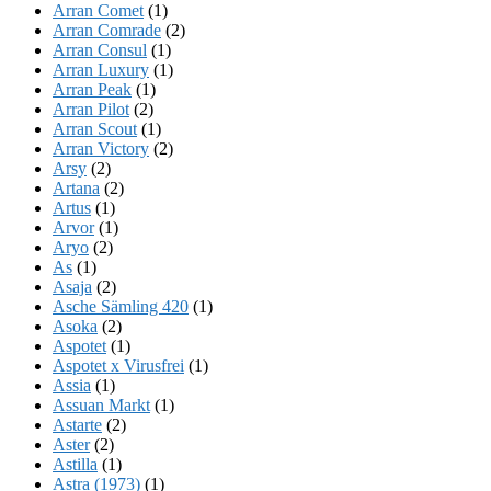
Arran Comet
(1)
Arran Comrade
(2)
Arran Consul
(1)
Arran Luxury
(1)
Arran Peak
(1)
Arran Pilot
(2)
Arran Scout
(1)
Arran Victory
(2)
Arsy
(2)
Artana
(2)
Artus
(1)
Arvor
(1)
Aryo
(2)
As
(1)
Asaja
(2)
Asche Sämling 420
(1)
Asoka
(2)
Aspotet
(1)
Aspotet x Virusfrei
(1)
Assia
(1)
Assuan Markt
(1)
Astarte
(2)
Aster
(2)
Astilla
(1)
Astra (1973)
(1)