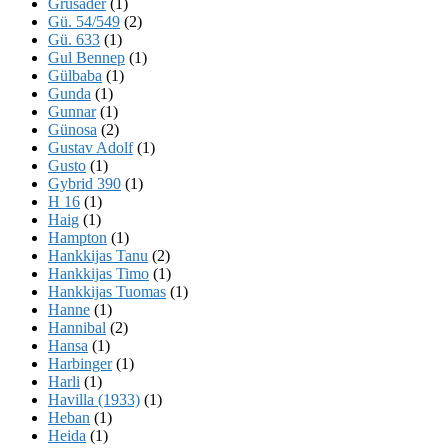
Grusader
(1)
Gü. 54/549
(2)
Gü. 633
(1)
Gul Bennep
(1)
Gülbaba
(1)
Gunda
(1)
Gunnar
(1)
Günosa
(2)
Gustav Adolf
(1)
Gusto
(1)
Gybrid 390
(1)
H 16
(1)
Haig
(1)
Hampton
(1)
Hankkijas Tanu
(2)
Hankkijas Timo
(1)
Hankkijas Tuomas
(1)
Hanne
(1)
Hannibal
(2)
Hansa
(1)
Harbinger
(1)
Harli
(1)
Havilla (1933)
(1)
Heban
(1)
Heida
(1)