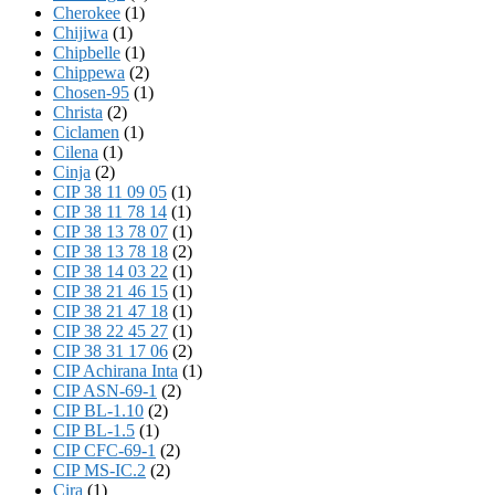
Cherokee
(1)
Chijiwa
(1)
Chipbelle
(1)
Chippewa
(2)
Chosen-95
(1)
Christa
(2)
Ciclamen
(1)
Cilena
(1)
Cinja
(2)
CIP 38 11 09 05
(1)
CIP 38 11 78 14
(1)
CIP 38 13 78 07
(1)
CIP 38 13 78 18
(2)
CIP 38 14 03 22
(1)
CIP 38 21 46 15
(1)
CIP 38 21 47 18
(1)
CIP 38 22 45 27
(1)
CIP 38 31 17 06
(2)
CIP Achirana Inta
(1)
CIP ASN-69-1
(2)
CIP BL-1.10
(2)
CIP BL-1.5
(1)
CIP CFC-69-1
(2)
CIP MS-IC.2
(2)
Cira
(1)