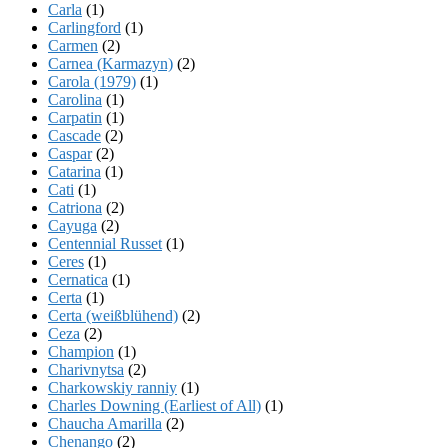
Carla
(1)
Carlingford
(1)
Carmen
(2)
Carnea (Karmazyn)
(2)
Carola (1979)
(1)
Carolina
(1)
Carpatin
(1)
Cascade
(2)
Caspar
(2)
Catarina
(1)
Cati
(1)
Catriona
(2)
Cayuga
(2)
Centennial Russet
(1)
Ceres
(1)
Cernatica
(1)
Certa
(1)
Certa (weißblühend)
(2)
Ceza
(2)
Champion
(1)
Charivnytsa
(2)
Charkowskiy ranniy
(1)
Charles Downing (Earliest of All)
(1)
Chaucha Amarilla
(2)
Chenango
(2)