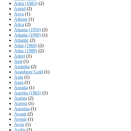
Astra (1983)
(2)
Astrid
(2)
Asva
(1)
Athene
(1)
Atica
(2)
Atlanta (1950)
(2)
Atlanta (1990)
(1)
Atlantic
(2)
Atlas (1960)
(2)
Atlas (1989)
(2)
Atleet
(1)
Atol
(1)
Atzimba
(2)
Augsburg Gold
(1)
Aula
(1)
Aura
(1)
Auralia
(1)
Aurelia (1965)
(1)
Auriga
(2)
Aurora
(1)
Ausonia
(1)
Avanti
(2)
Avenir
(1)
Avon
(1)
Axilia
(2)