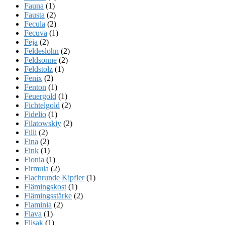
Fauna
(1)
Fausta
(2)
Fecula
(2)
Fecuva
(1)
Feja
(2)
Feldeslohn
(2)
Feldsonne
(2)
Feldstolz
(1)
Fenix
(2)
Fenton
(1)
Feuergold
(1)
Fichtelgold
(2)
Fidelio
(1)
Filatowskiy
(2)
Filli
(2)
Fina
(2)
Fink
(1)
Fionia
(1)
Firmula
(2)
Flachrunde Kipfler
(1)
Flämingskost
(1)
Flämingsstärke
(2)
Flaminia
(2)
Flava
(1)
Flisak
(1)