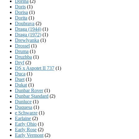
Dorina
(2)
Doris
(1)
Dorisa
(1)
Dorita
(1)
Doubrava
(2)
Draga (1944)
(1)
Draga (1972)
(1)
Drewlyanka
(1)
Drossel
(1)
Druma
(1)
Druzhba
(1)
Dryf
(2)
DS x Aspotet II 737
(1)
Duca
(1)
Duet
(1)
Dukat
(1)
Dunbar Rover
(1)
Dunbar Standard
(2)
Dunluce
(1)
Duquesa
(1)
e Schwarze
(1)
Earlaine
(2)
Early Ohio
(1)
Early Rose
(2)
Early Vermont
(2)