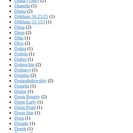
Diana (1980)
(2)
Dianella
(1)
Digna
(2)
Dijkhuis 50.25/25
(1)
Dijkhuis 53-153
(1)
Dinia
(2)
Dirus
(2)
Ditta
(1)
Diva
(2)
Dobra
(1)
Dobrin
(1)
Dobro
(1)
Dobrochin
(2)
Dolinnyi
(1)
Domina
(2)
Domodedowskiy
(2)
Donella
(1)
Donor
(1)
Doon Bounty
(2)
Doon Early
(1)
Doon Pearl
(1)
Doon Star
(1)
Dora
(1)
Dorado
(1)
Dorett
(1)