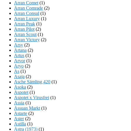
Arran Comet
(1)
Arran Comrade
(2)
Arran Consul
(1)
Arran Luxury
(1)
Arran Peak
(1)
Arran Pilot
(2)
Arran Scout
(1)
Arran Victory
(2)
Arsy
(2)
Artana
(2)
Artus
(1)
Arvor
(1)
Aryo
(2)
As
(1)
Asaja
(2)
Asche Sämling 420
(1)
Asoka
(2)
Aspotet
(1)
Aspotet x Virusfrei
(1)
Assia
(1)
Assuan Markt
(1)
Astarte
(2)
Aster
(2)
Astilla
(1)
Astra (1973)
(1)