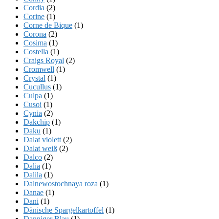
Cordia
(2)
Corine
(1)
Corne de Bique
(1)
Corona
(2)
Cosima
(1)
Costella
(1)
Craigs Royal
(2)
Cromwell
(1)
Crystal
(1)
Cucullus
(1)
Culpa
(1)
Cusoi
(1)
Cynia
(2)
Dakchip
(1)
Daku
(1)
Dalat violett
(2)
Dalat weiß
(2)
Dalco
(2)
Dalia
(1)
Dalila
(1)
Dalnewostochnaya roza
(1)
Danae
(1)
Dani
(1)
Dänische Spargelkartoffel
(1)
Danniger Blau
(1)