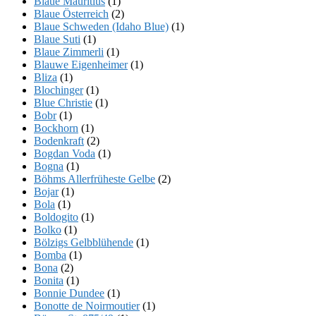
Blaue Mauritius
(1)
Blaue Österreich
(2)
Blaue Schweden (Idaho Blue)
(1)
Blaue Suti
(1)
Blaue Zimmerli
(1)
Blauwe Eigenheimer
(1)
Bliza
(1)
Blochinger
(1)
Blue Christie
(1)
Bobr
(1)
Bockhorn
(1)
Bodenkraft
(2)
Bogdan Voda
(1)
Bogna
(1)
Böhms Allerfrüheste Gelbe
(2)
Bojar
(1)
Bola
(1)
Boldogito
(1)
Bolko
(1)
Bölzigs Gelbblühende
(1)
Bomba
(1)
Bona
(2)
Bonita
(1)
Bonnie Dundee
(1)
Bonotte de Noirmoutier
(1)