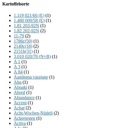
Offscreen
Kartoffelsorte
Content
1.119 021/60 (E)
(1)
1.480 009/58 (E)
(1)
1.81 203-92N
(1)
1.82 202-92N
(2)
11-79
(2)
1786c(50)
(1)
2149c(18)
(2)
2151b(31)
(1)
3.010 020/70 (N+B)
(1)
A 1
(1)
A 3
(1)
A 84
(1)
Aamisepa varajane
(1)
Aba
(1)
Abnaki
(1)
Abred
(1)
Abundance
(1)
Accent
(1)
Achat
(2)
Acht-Wochen-Nüdeli
(2)
Ackersegen
(1)
Activa
(1)