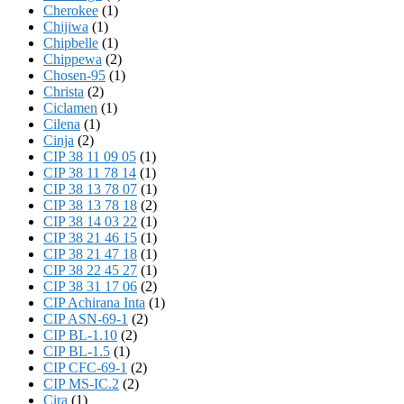
Cherokee
(1)
Chijiwa
(1)
Chipbelle
(1)
Chippewa
(2)
Chosen-95
(1)
Christa
(2)
Ciclamen
(1)
Cilena
(1)
Cinja
(2)
CIP 38 11 09 05
(1)
CIP 38 11 78 14
(1)
CIP 38 13 78 07
(1)
CIP 38 13 78 18
(2)
CIP 38 14 03 22
(1)
CIP 38 21 46 15
(1)
CIP 38 21 47 18
(1)
CIP 38 22 45 27
(1)
CIP 38 31 17 06
(2)
CIP Achirana Inta
(1)
CIP ASN-69-1
(2)
CIP BL-1.10
(2)
CIP BL-1.5
(1)
CIP CFC-69-1
(2)
CIP MS-IC.2
(2)
Cira
(1)