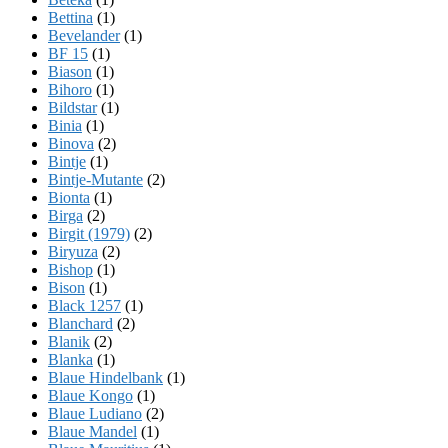
Bettina
(1)
Bevelander
(1)
BF 15
(1)
Biason
(1)
Bihoro
(1)
Bildstar
(1)
Binia
(1)
Binova
(2)
Bintje
(1)
Bintje-Mutante
(2)
Bionta
(1)
Birga
(2)
Birgit (1979)
(2)
Biryuza
(2)
Bishop
(1)
Bison
(1)
Black 1257
(1)
Blanchard
(2)
Blanik
(2)
Blanka
(1)
Blaue Hindelbank
(1)
Blaue Kongo
(1)
Blaue Ludiano
(2)
Blaue Mandel
(1)