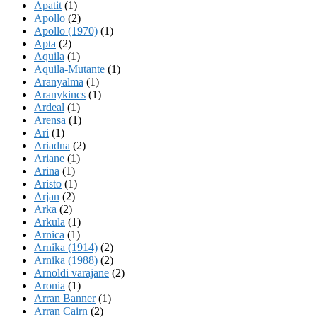
Apatit
(1)
Apollo
(2)
Apollo (1970)
(1)
Apta
(2)
Aquila
(1)
Aquila-Mutante
(1)
Aranyalma
(1)
Aranykincs
(1)
Ardeal
(1)
Arensa
(1)
Ari
(1)
Ariadna
(2)
Ariane
(1)
Arina
(1)
Aristo
(1)
Arjan
(2)
Arka
(2)
Arkula
(1)
Arnica
(1)
Arnika (1914)
(2)
Arnika (1988)
(2)
Arnoldi varajane
(2)
Aronia
(1)
Arran Banner
(1)
Arran Cairn
(2)