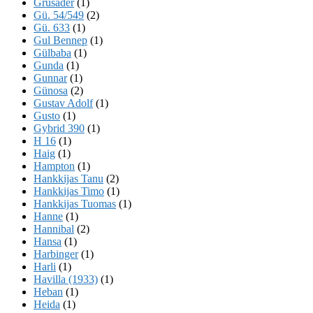
Grusader
(1)
Gü. 54/549
(2)
Gü. 633
(1)
Gul Bennep
(1)
Gülbaba
(1)
Gunda
(1)
Gunnar
(1)
Günosa
(2)
Gustav Adolf
(1)
Gusto
(1)
Gybrid 390
(1)
H 16
(1)
Haig
(1)
Hampton
(1)
Hankkijas Tanu
(2)
Hankkijas Timo
(1)
Hankkijas Tuomas
(1)
Hanne
(1)
Hannibal
(2)
Hansa
(1)
Harbinger
(1)
Harli
(1)
Havilla (1933)
(1)
Heban
(1)
Heida
(1)