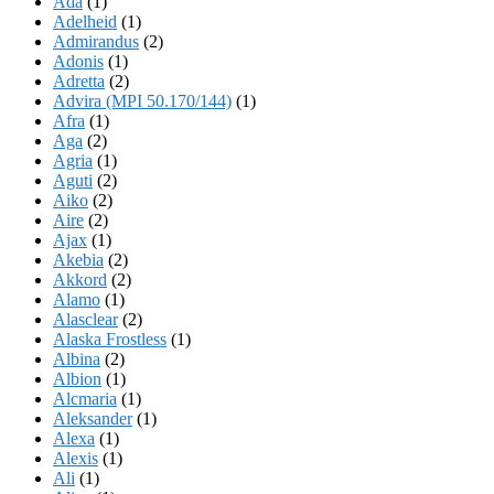
Ada
(1)
Adelheid
(1)
Admirandus
(2)
Adonis
(1)
Adretta
(2)
Advira (MPI 50.170/144)
(1)
Afra
(1)
Aga
(2)
Agria
(1)
Aguti
(2)
Aiko
(2)
Aire
(2)
Ajax
(1)
Akebia
(2)
Akkord
(2)
Alamo
(1)
Alasclear
(2)
Alaska Frostless
(1)
Albina
(2)
Albion
(1)
Alcmaria
(1)
Aleksander
(1)
Alexa
(1)
Alexis
(1)
Ali
(1)