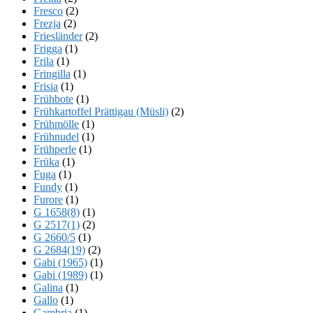
Fresco
(2)
Frezja
(2)
Friesländer
(2)
Frigga
(1)
Frila
(1)
Fringilla
(1)
Frisia
(1)
Frühbote
(1)
Frühkartoffel Prättigau (Müsli)
(2)
Frühmölle
(1)
Frühnudel
(1)
Frühperle
(1)
Früka
(1)
Fuga
(1)
Fundy
(1)
Furore
(1)
G 1658(8)
(1)
G 2517(1)
(2)
G 2660/5
(1)
G 2684(19)
(2)
Gabi (1965)
(1)
Gabi (1989)
(1)
Galina
(1)
Gallo
(1)
Gambria
(1)