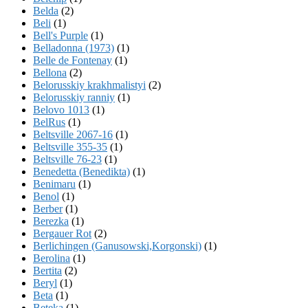
Belda
(2)
Beli
(1)
Bell's Purple
(1)
Belladonna (1973)
(1)
Belle de Fontenay
(1)
Bellona
(2)
Belorusskiy krakhmalistyi
(2)
Belorusskiy ranniy
(1)
Belovo 1013
(1)
BelRus
(1)
Beltsville 2067-16
(1)
Beltsville 355-35
(1)
Beltsville 76-23
(1)
Benedetta (Benedikta)
(1)
Benimaru
(1)
Benol
(1)
Berber
(1)
Berezka
(1)
Bergauer Rot
(2)
Berlichingen (Ganusowski,Korgonski)
(1)
Berolina
(1)
Bertita
(2)
Beryl
(1)
Beta
(1)
Beteka
(1)