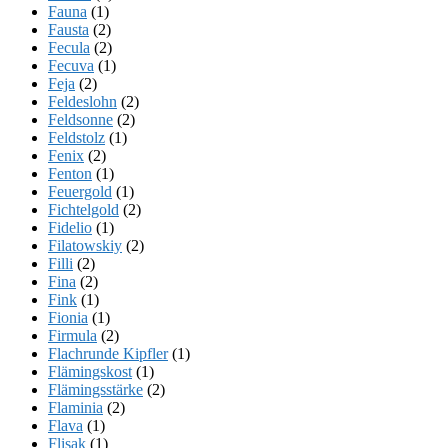
Fauna
(1)
Fausta
(2)
Fecula
(2)
Fecuva
(1)
Feja
(2)
Feldeslohn
(2)
Feldsonne
(2)
Feldstolz
(1)
Fenix
(2)
Fenton
(1)
Feuergold
(1)
Fichtelgold
(2)
Fidelio
(1)
Filatowskiy
(2)
Filli
(2)
Fina
(2)
Fink
(1)
Fionia
(1)
Firmula
(2)
Flachrunde Kipfler
(1)
Flämingskost
(1)
Flämingsstärke
(2)
Flaminia
(2)
Flava
(1)
Flisak
(1)