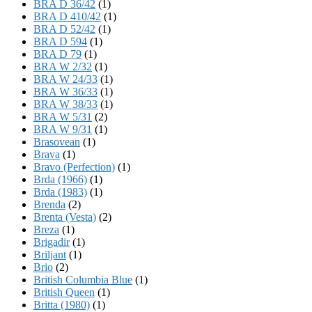
BRA D 36/42
(1)
BRA D 410/42
(1)
BRA D 52/42
(1)
BRA D 594
(1)
BRA D 79
(1)
BRA W 2/32
(1)
BRA W 24/33
(1)
BRA W 36/33
(1)
BRA W 38/33
(1)
BRA W 5/31
(2)
BRA W 9/31
(1)
Brasovean
(1)
Brava
(1)
Bravo (Perfection)
(1)
Brda (1966)
(1)
Brda (1983)
(1)
Brenda
(2)
Brenta (Vesta)
(2)
Breza
(1)
Brigadir
(1)
Briljant
(1)
Brio
(2)
British Columbia Blue
(1)
British Queen
(1)
Britta (1980)
(1)