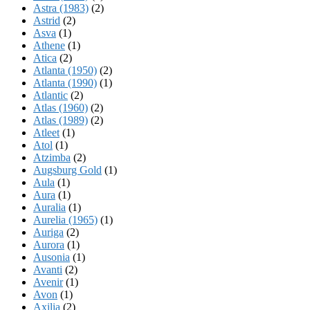
Astra (1983)
(2)
Astrid
(2)
Asva
(1)
Athene
(1)
Atica
(2)
Atlanta (1950)
(2)
Atlanta (1990)
(1)
Atlantic
(2)
Atlas (1960)
(2)
Atlas (1989)
(2)
Atleet
(1)
Atol
(1)
Atzimba
(2)
Augsburg Gold
(1)
Aula
(1)
Aura
(1)
Auralia
(1)
Aurelia (1965)
(1)
Auriga
(2)
Aurora
(1)
Ausonia
(1)
Avanti
(2)
Avenir
(1)
Avon
(1)
Axilia
(2)