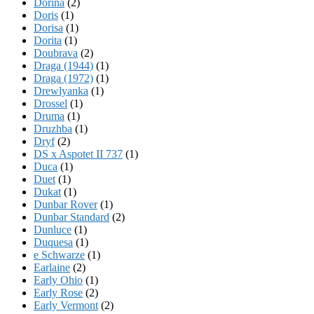
Dorina
(2)
Doris
(1)
Dorisa
(1)
Dorita
(1)
Doubrava
(2)
Draga (1944)
(1)
Draga (1972)
(1)
Drewlyanka
(1)
Drossel
(1)
Druma
(1)
Druzhba
(1)
Dryf
(2)
DS x Aspotet II 737
(1)
Duca
(1)
Duet
(1)
Dukat
(1)
Dunbar Rover
(1)
Dunbar Standard
(2)
Dunluce
(1)
Duquesa
(1)
e Schwarze
(1)
Earlaine
(2)
Early Ohio
(1)
Early Rose
(2)
Early Vermont
(2)