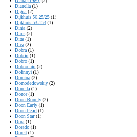
Diana (1980)
(2)
Dianella
(1)
Digna
(2)
Dijkhuis 50.25/25
(1)
Dijkhuis 53-153
(1)
Dinia
(2)
Dirus
(2)
Ditta
(1)
Diva
(2)
Dobra
(1)
Dobrin
(1)
Dobro
(1)
Dobrochin
(2)
Dolinnyi
(1)
Domina
(2)
Domodedowskiy
(2)
Donella
(1)
Donor
(1)
Doon Bounty
(2)
Doon Early
(1)
Doon Pearl
(1)
Doon Star
(1)
Dora
(1)
Dorado
(1)
Dorett
(1)