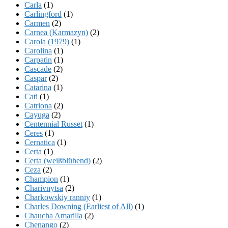
Carla
(1)
Carlingford
(1)
Carmen
(2)
Carnea (Karmazyn)
(2)
Carola (1979)
(1)
Carolina
(1)
Carpatin
(1)
Cascade
(2)
Caspar
(2)
Catarina
(1)
Cati
(1)
Catriona
(2)
Cayuga
(2)
Centennial Russet
(1)
Ceres
(1)
Cernatica
(1)
Certa
(1)
Certa (weißblühend)
(2)
Ceza
(2)
Champion
(1)
Charivnytsa
(2)
Charkowskiy ranniy
(1)
Charles Downing (Earliest of All)
(1)
Chaucha Amarilla
(2)
Chenango
(2)