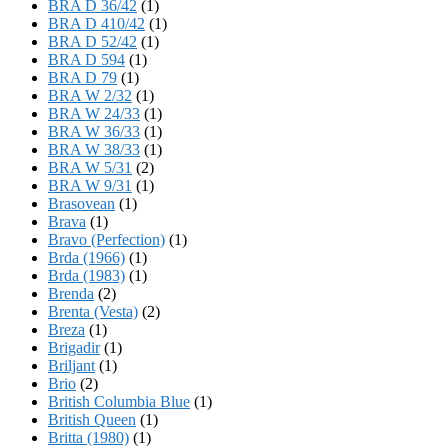
BRA D 36/42
(1)
BRA D 410/42
(1)
BRA D 52/42
(1)
BRA D 594
(1)
BRA D 79
(1)
BRA W 2/32
(1)
BRA W 24/33
(1)
BRA W 36/33
(1)
BRA W 38/33
(1)
BRA W 5/31
(2)
BRA W 9/31
(1)
Brasovean
(1)
Brava
(1)
Bravo (Perfection)
(1)
Brda (1966)
(1)
Brda (1983)
(1)
Brenda
(2)
Brenta (Vesta)
(2)
Breza
(1)
Brigadir
(1)
Briljant
(1)
Brio
(2)
British Columbia Blue
(1)
British Queen
(1)
Britta (1980)
(1)