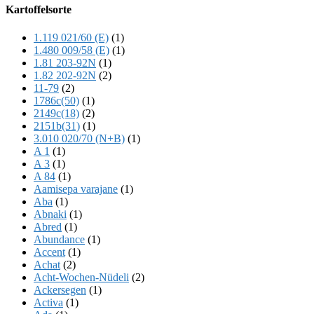
Offscreen
Kartoffelsorte
Content
1.119 021/60 (E)
(1)
1.480 009/58 (E)
(1)
1.81 203-92N
(1)
1.82 202-92N
(2)
11-79
(2)
1786c(50)
(1)
2149c(18)
(2)
2151b(31)
(1)
3.010 020/70 (N+B)
(1)
A 1
(1)
A 3
(1)
A 84
(1)
Aamisepa varajane
(1)
Aba
(1)
Abnaki
(1)
Abred
(1)
Abundance
(1)
Accent
(1)
Achat
(2)
Acht-Wochen-Nüdeli
(2)
Ackersegen
(1)
Activa
(1)