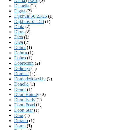
Diana (1980)
(2)
Dianella
(1)
Digna
(2)
Dijkhuis 50.25/25
(1)
Dijkhuis 53-153
(1)
Dinia
(2)
Dirus
(2)
Ditta
(1)
Diva
(2)
Dobra
(1)
Dobrin
(1)
Dobro
(1)
Dobrochin
(2)
Dolinnyi
(1)
Domina
(2)
Domodedowskiy
(2)
Donella
(1)
Donor
(1)
Doon Bounty
(2)
Doon Early
(1)
Doon Pearl
(1)
Doon Star
(1)
Dora
(1)
Dorado
(1)
Dorett
(1)