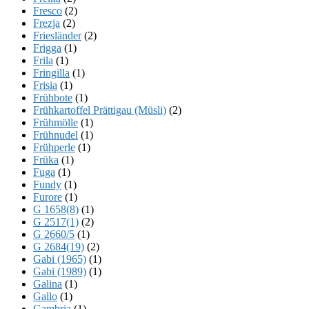
Fresco
(2)
Frezja
(2)
Friesländer
(2)
Frigga
(1)
Frila
(1)
Fringilla
(1)
Frisia
(1)
Frühbote
(1)
Frühkartoffel Prättigau (Müsli)
(2)
Frühmölle
(1)
Frühnudel
(1)
Frühperle
(1)
Früka
(1)
Fuga
(1)
Fundy
(1)
Furore
(1)
G 1658(8)
(1)
G 2517(1)
(2)
G 2660/5
(1)
G 2684(19)
(2)
Gabi (1965)
(1)
Gabi (1989)
(1)
Galina
(1)
Gallo
(1)
Gambria
(1)