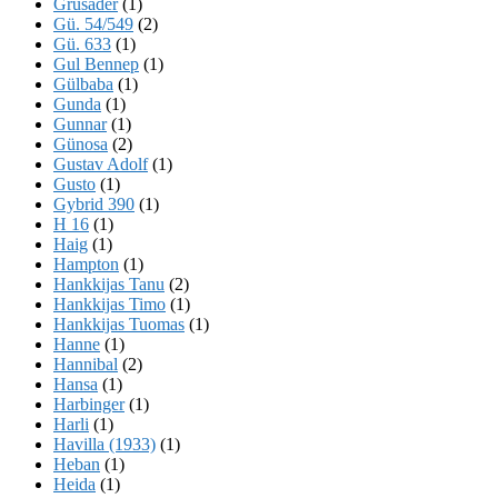
Grusader
(1)
Gü. 54/549
(2)
Gü. 633
(1)
Gul Bennep
(1)
Gülbaba
(1)
Gunda
(1)
Gunnar
(1)
Günosa
(2)
Gustav Adolf
(1)
Gusto
(1)
Gybrid 390
(1)
H 16
(1)
Haig
(1)
Hampton
(1)
Hankkijas Tanu
(2)
Hankkijas Timo
(1)
Hankkijas Tuomas
(1)
Hanne
(1)
Hannibal
(2)
Hansa
(1)
Harbinger
(1)
Harli
(1)
Havilla (1933)
(1)
Heban
(1)
Heida
(1)