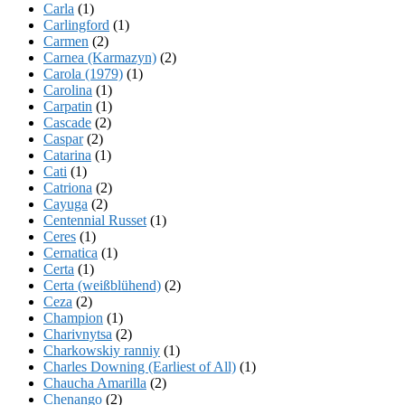
Carla
(1)
Carlingford
(1)
Carmen
(2)
Carnea (Karmazyn)
(2)
Carola (1979)
(1)
Carolina
(1)
Carpatin
(1)
Cascade
(2)
Caspar
(2)
Catarina
(1)
Cati
(1)
Catriona
(2)
Cayuga
(2)
Centennial Russet
(1)
Ceres
(1)
Cernatica
(1)
Certa
(1)
Certa (weißblühend)
(2)
Ceza
(2)
Champion
(1)
Charivnytsa
(2)
Charkowskiy ranniy
(1)
Charles Downing (Earliest of All)
(1)
Chaucha Amarilla
(2)
Chenango
(2)