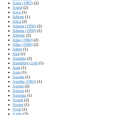
Astra (1983)
(2)
Astrid
(2)
Asva
(1)
Athene
(1)
Atica
(2)
Atlanta (1950)
(2)
Atlanta (1990)
(1)
Atlantic
(2)
Atlas (1960)
(2)
Atlas (1989)
(2)
Atleet
(1)
Atol
(1)
Atzimba
(2)
Augsburg Gold
(1)
Aula
(1)
Aura
(1)
Auralia
(1)
Aurelia (1965)
(1)
Auriga
(2)
Aurora
(1)
Ausonia
(1)
Avanti
(2)
Avenir
(1)
Avon
(1)
Axilia
(2)