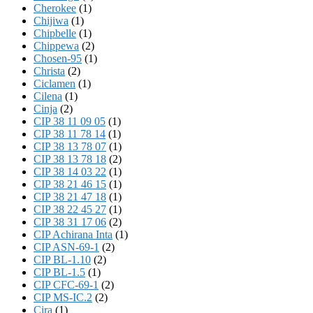
Cherokee
(1)
Chijiwa
(1)
Chipbelle
(1)
Chippewa
(2)
Chosen-95
(1)
Christa
(2)
Ciclamen
(1)
Cilena
(1)
Cinja
(2)
CIP 38 11 09 05
(1)
CIP 38 11 78 14
(1)
CIP 38 13 78 07
(1)
CIP 38 13 78 18
(2)
CIP 38 14 03 22
(1)
CIP 38 21 46 15
(1)
CIP 38 21 47 18
(1)
CIP 38 22 45 27
(1)
CIP 38 31 17 06
(2)
CIP Achirana Inta
(1)
CIP ASN-69-1
(2)
CIP BL-1.10
(2)
CIP BL-1.5
(1)
CIP CFC-69-1
(2)
CIP MS-IC.2
(2)
Cira
(1)