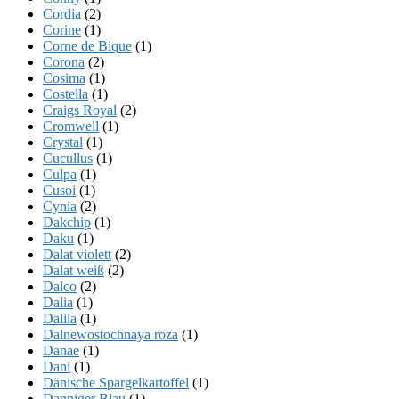
Cordia
(2)
Corine
(1)
Corne de Bique
(1)
Corona
(2)
Cosima
(1)
Costella
(1)
Craigs Royal
(2)
Cromwell
(1)
Crystal
(1)
Cucullus
(1)
Culpa
(1)
Cusoi
(1)
Cynia
(2)
Dakchip
(1)
Daku
(1)
Dalat violett
(2)
Dalat weiß
(2)
Dalco
(2)
Dalia
(1)
Dalila
(1)
Dalnewostochnaya roza
(1)
Danae
(1)
Dani
(1)
Dänische Spargelkartoffel
(1)
Danniger Blau
(1)