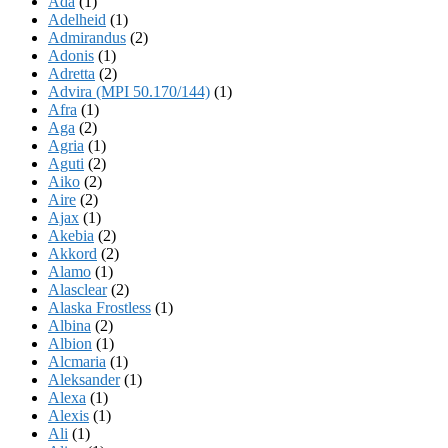
Ada
(1)
Adelheid
(1)
Admirandus
(2)
Adonis
(1)
Adretta
(2)
Advira (MPI 50.170/144)
(1)
Afra
(1)
Aga
(2)
Agria
(1)
Aguti
(2)
Aiko
(2)
Aire
(2)
Ajax
(1)
Akebia
(2)
Akkord
(2)
Alamo
(1)
Alasclear
(2)
Alaska Frostless
(1)
Albina
(2)
Albion
(1)
Alcmaria
(1)
Aleksander
(1)
Alexa
(1)
Alexis
(1)
Ali
(1)