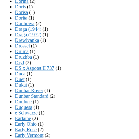
Dorina
(2)
Doris
(1)
Dorisa
(1)
Dorita
(1)
Doubrava
(2)
Draga (1944)
(1)
Draga (1972)
(1)
Drewlyanka
(1)
Drossel
(1)
Druma
(1)
Druzhba
(1)
Dryf
(2)
DS x Aspotet II 737
(1)
Duca
(1)
Duet
(1)
Dukat
(1)
Dunbar Rover
(1)
Dunbar Standard
(2)
Dunluce
(1)
Duquesa
(1)
e Schwarze
(1)
Earlaine
(2)
Early Ohio
(1)
Early Rose
(2)
Early Vermont
(2)