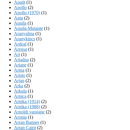
Apatit
(1)
Apollo
(2)
Apollo (1970)
(1)
Apta
(2)
Aquila
(1)
Aquila-Mutante
(1)
Aranyalma
(1)
Aranykincs
(1)
Ardeal
(1)
Arensa
(1)
Ari
(1)
Ariadna
(2)
Ariane
(1)
Arina
(1)
Aristo
(1)
Arjan
(2)
Arka
(2)
Arkula
(1)
Arnica
(1)
Arnika (1914)
(2)
Arnika (1988)
(2)
Arnoldi varajane
(2)
Aronia
(1)
Arran Banner
(1)
Arran Cairn
(2)