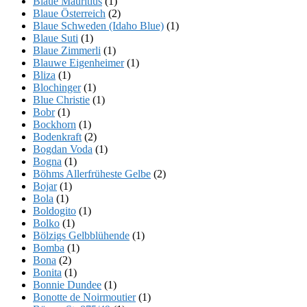
Blaue Mauritius
(1)
Blaue Österreich
(2)
Blaue Schweden (Idaho Blue)
(1)
Blaue Suti
(1)
Blaue Zimmerli
(1)
Blauwe Eigenheimer
(1)
Bliza
(1)
Blochinger
(1)
Blue Christie
(1)
Bobr
(1)
Bockhorn
(1)
Bodenkraft
(2)
Bogdan Voda
(1)
Bogna
(1)
Böhms Allerfrüheste Gelbe
(2)
Bojar
(1)
Bola
(1)
Boldogito
(1)
Bolko
(1)
Bölzigs Gelbblühende
(1)
Bomba
(1)
Bona
(2)
Bonita
(1)
Bonnie Dundee
(1)
Bonotte de Noirmoutier
(1)