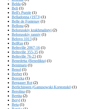
Belda
(2)
Beli
(1)
Bell's Purple
(1)
Belladonna (1973)
(1)
Belle de Fontenay
(1)
Bellona
(2)
Belorusskiy krakhmalistyi
(2)
Belorusskiy ranniy
(1)
Belovo 1013
(1)
BelRus
(1)
Beltsville 2067-16
(1)
Beltsville 355-35
(1)
Beltsville 76-23
(1)
Benedetta (Benedikta)
(1)
Benimaru
(1)
Benol
(1)
Berber
(1)
Berezka
(1)
Bergauer Rot
(2)
Berlichingen (Ganusowski,Korgonski)
(1)
Berolina
(1)
Bertita
(2)
Beryl
(1)
Beta
(1)
Beteka
(1)