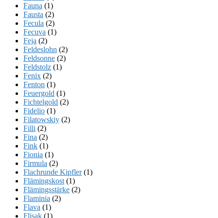
Fauna
(1)
Fausta
(2)
Fecula
(2)
Fecuva
(1)
Feja
(2)
Feldeslohn
(2)
Feldsonne
(2)
Feldstolz
(1)
Fenix
(2)
Fenton
(1)
Feuergold
(1)
Fichtelgold
(2)
Fidelio
(1)
Filatowskiy
(2)
Filli
(2)
Fina
(2)
Fink
(1)
Fionia
(1)
Firmula
(2)
Flachrunde Kipfler
(1)
Flämingskost
(1)
Flämingsstärke
(2)
Flaminia
(2)
Flava
(1)
Flisak
(1)