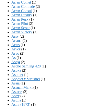
Arran Comet
(1)
Arran Comrade
(2)
Arran Consul
(1)
Arran Luxury
(1)
Arran Peak
(1)
Arran Pilot
(2)
Arran Scout
(1)
Arran Victory
(2)
Arsy
(2)
Artana
(2)
Artus
(1)
Arvor
(1)
Aryo
(2)
As
(1)
Asaja
(2)
Asche Sämling 420
(1)
Asoka
(2)
Aspotet
(1)
Aspotet x Virusfrei
(1)
Assia
(1)
Assuan Markt
(1)
Astarte
(2)
Aster
(2)
Astilla
(1)
Astra (1973)
(1)