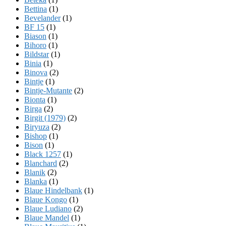
Bettina
(1)
Bevelander
(1)
BF 15
(1)
Biason
(1)
Bihoro
(1)
Bildstar
(1)
Binia
(1)
Binova
(2)
Bintje
(1)
Bintje-Mutante
(2)
Bionta
(1)
Birga
(2)
Birgit (1979)
(2)
Biryuza
(2)
Bishop
(1)
Bison
(1)
Black 1257
(1)
Blanchard
(2)
Blanik
(2)
Blanka
(1)
Blaue Hindelbank
(1)
Blaue Kongo
(1)
Blaue Ludiano
(2)
Blaue Mandel
(1)