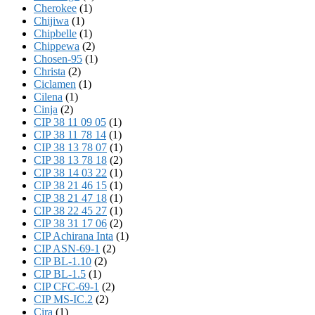
Cherokee
(1)
Chijiwa
(1)
Chipbelle
(1)
Chippewa
(2)
Chosen-95
(1)
Christa
(2)
Ciclamen
(1)
Cilena
(1)
Cinja
(2)
CIP 38 11 09 05
(1)
CIP 38 11 78 14
(1)
CIP 38 13 78 07
(1)
CIP 38 13 78 18
(2)
CIP 38 14 03 22
(1)
CIP 38 21 46 15
(1)
CIP 38 21 47 18
(1)
CIP 38 22 45 27
(1)
CIP 38 31 17 06
(2)
CIP Achirana Inta
(1)
CIP ASN-69-1
(2)
CIP BL-1.10
(2)
CIP BL-1.5
(1)
CIP CFC-69-1
(2)
CIP MS-IC.2
(2)
Cira
(1)