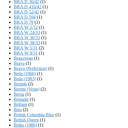
BRA D 36/42
(1)
BRA D 410/42
(1)
BRA D 52/42
(1)
BRA D 594
(1)
BRA D 79
(1)
BRA W 2/32
(1)
BRA W 24/33
(1)
BRA W 36/33
(1)
BRA W 38/33
(1)
BRA W 5/31
(2)
BRA W 9/31
(1)
Brasovean
(1)
Brava
(1)
Bravo (Perfection)
(1)
Brda (1966)
(1)
Brda (1983)
(1)
Brenda
(2)
Brenta (Vesta)
(2)
Breza
(1)
Brigadir
(1)
Briljant
(1)
Brio
(2)
British Columbia Blue
(1)
British Queen
(1)
Britta (1980)
(1)