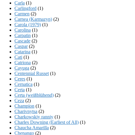
Carla
(1)
Carlingford
(1)
Carmen
(2)
Carnea (Karmazyn)
(2)
Carola (1979)
(1)
Carolina
(1)
Carpatin
(1)
Cascade
(2)
Caspar
(2)
Catarina
(1)
Cati
(1)
Catriona
(2)
Cayuga
(2)
Centennial Russet
(1)
Ceres
(1)
Cernatica
(1)
Certa
(1)
Certa (weißblühend)
(2)
Ceza
(2)
Champion
(1)
Charivnytsa
(2)
Charkowskiy ranniy
(1)
Charles Downing (Earliest of All)
(1)
Chaucha Amarilla
(2)
Chenango
(2)