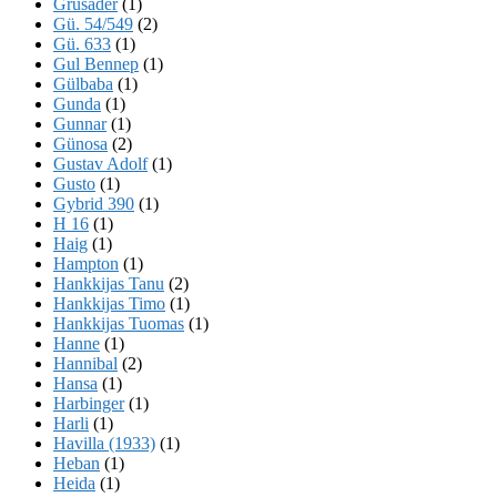
Grusader
(1)
Gü. 54/549
(2)
Gü. 633
(1)
Gul Bennep
(1)
Gülbaba
(1)
Gunda
(1)
Gunnar
(1)
Günosa
(2)
Gustav Adolf
(1)
Gusto
(1)
Gybrid 390
(1)
H 16
(1)
Haig
(1)
Hampton
(1)
Hankkijas Tanu
(2)
Hankkijas Timo
(1)
Hankkijas Tuomas
(1)
Hanne
(1)
Hannibal
(2)
Hansa
(1)
Harbinger
(1)
Harli
(1)
Havilla (1933)
(1)
Heban
(1)
Heida
(1)