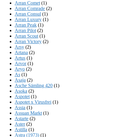
Arran Comet
(1)
Arran Comrade
(2)
Arran Consul
(1)
Arran Luxury
(1)
Arran Peak
(1)
Arran Pilot
(2)
Arran Scout
(1)
Arran Victory
(2)
Arsy
(2)
Artana
(2)
Artus
(1)
Arvor
(1)
Aryo
(2)
As
(1)
Asaja
(2)
Asche Sämling 420
(1)
Asoka
(2)
Aspotet
(1)
Aspotet x Virusfrei
(1)
Assia
(1)
Assuan Markt
(1)
Astarte
(2)
Aster
(2)
Astilla
(1)
Astra (1973)
(1)