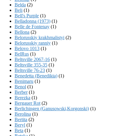
Belda
(2)
Beli
(1)
Bell's Purple
(1)
Belladonna (1973)
(1)
Belle de Fontenay
(1)
Bellona
(2)
Belorusskiy krakhmalistyi
(2)
Belorusskiy ranniy
(1)
Belovo 1013
(1)
BelRus
(1)
Beltsville 2067-16
(1)
Beltsville 355-35
(1)
Beltsville 76-23
(1)
Benedetta (Benedikta)
(1)
Benimaru
(1)
Benol
(1)
Berber
(1)
Berezka
(1)
Bergauer Rot
(2)
Berlichingen (Ganusowski,Korgonski)
(1)
Berolina
(1)
Bertita
(2)
Beryl
(1)
Beta
(1)
Beteka
(1)