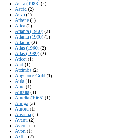
Astra (1983)
(2)
Astrid
(2)
Asva
(1)
Athene
(1)
Atica
(2)
Atlanta (1950)
(2)
Atlanta (1990)
(1)
Atlantic
(2)
Atlas (1960)
(2)
Atlas (1989)
(2)
Atleet
(1)
Atol
(1)
Atzimba
(2)
Augsburg Gold
(1)
Aula
(1)
Aura
(1)
Auralia
(1)
Aurelia (1965)
(1)
Auriga
(2)
Aurora
(1)
Ausonia
(1)
Avanti
(2)
Avenir
(1)
Avon
(1)
Axilia
(2)