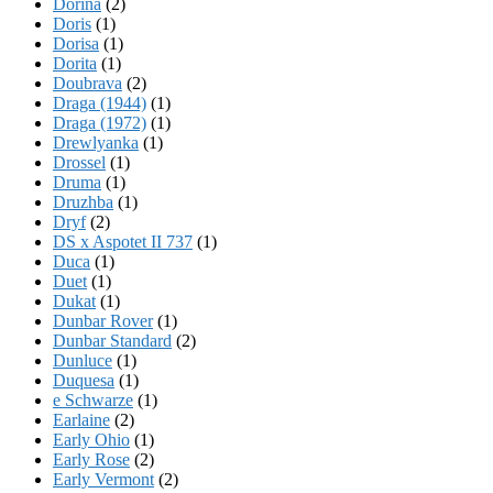
Dorina
(2)
Doris
(1)
Dorisa
(1)
Dorita
(1)
Doubrava
(2)
Draga (1944)
(1)
Draga (1972)
(1)
Drewlyanka
(1)
Drossel
(1)
Druma
(1)
Druzhba
(1)
Dryf
(2)
DS x Aspotet II 737
(1)
Duca
(1)
Duet
(1)
Dukat
(1)
Dunbar Rover
(1)
Dunbar Standard
(2)
Dunluce
(1)
Duquesa
(1)
e Schwarze
(1)
Earlaine
(2)
Early Ohio
(1)
Early Rose
(2)
Early Vermont
(2)