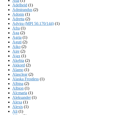
Ada
(1)
Adelheid
(1)
Admirandus
(2)
Adonis
(1)
Adretta
(2)
Advira (MPI 50.170/144)
(1)
Afra
(1)
Aga
(2)
Agria
(1)
Aguti
(2)
Aiko
(2)
Aire
(2)
Ajax
(1)
Akebia
(2)
Akkord
(2)
Alamo
(1)
Alasclear
(2)
Alaska Frostless
(1)
Albina
(2)
Albion
(1)
Alcmaria
(1)
Aleksander
(1)
Alexa
(1)
Alexis
(1)
Ali
(1)