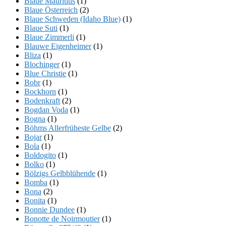
Blaue Mauritius
(1)
Blaue Österreich
(2)
Blaue Schweden (Idaho Blue)
(1)
Blaue Suti
(1)
Blaue Zimmerli
(1)
Blauwe Eigenheimer
(1)
Bliza
(1)
Blochinger
(1)
Blue Christie
(1)
Bobr
(1)
Bockhorn
(1)
Bodenkraft
(2)
Bogdan Voda
(1)
Bogna
(1)
Böhms Allerfrüheste Gelbe
(2)
Bojar
(1)
Bola
(1)
Boldogito
(1)
Bolko
(1)
Bölzigs Gelbblühende
(1)
Bomba
(1)
Bona
(2)
Bonita
(1)
Bonnie Dundee
(1)
Bonotte de Noirmoutier
(1)