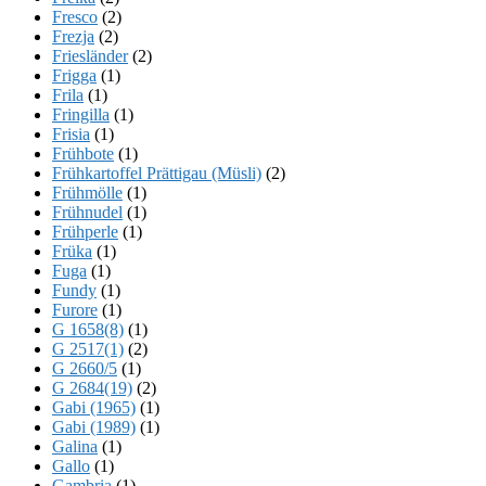
Fresco
(2)
Frezja
(2)
Friesländer
(2)
Frigga
(1)
Frila
(1)
Fringilla
(1)
Frisia
(1)
Frühbote
(1)
Frühkartoffel Prättigau (Müsli)
(2)
Frühmölle
(1)
Frühnudel
(1)
Frühperle
(1)
Früka
(1)
Fuga
(1)
Fundy
(1)
Furore
(1)
G 1658(8)
(1)
G 2517(1)
(2)
G 2660/5
(1)
G 2684(19)
(2)
Gabi (1965)
(1)
Gabi (1989)
(1)
Galina
(1)
Gallo
(1)
Gambria
(1)