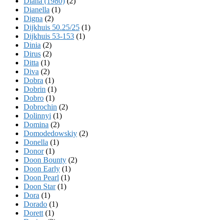
Diana (1980)
(2)
Dianella
(1)
Digna
(2)
Dijkhuis 50.25/25
(1)
Dijkhuis 53-153
(1)
Dinia
(2)
Dirus
(2)
Ditta
(1)
Diva
(2)
Dobra
(1)
Dobrin
(1)
Dobro
(1)
Dobrochin
(2)
Dolinnyi
(1)
Domina
(2)
Domodedowskiy
(2)
Donella
(1)
Donor
(1)
Doon Bounty
(2)
Doon Early
(1)
Doon Pearl
(1)
Doon Star
(1)
Dora
(1)
Dorado
(1)
Dorett
(1)