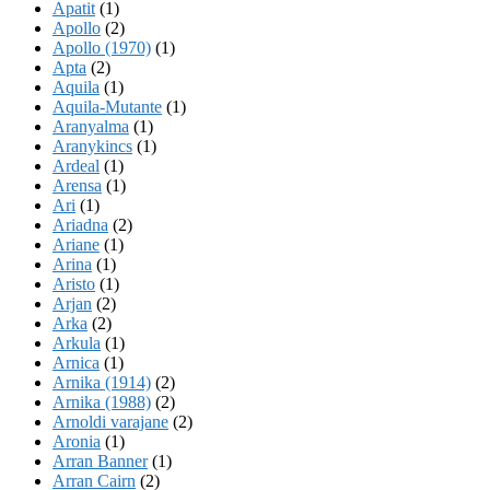
Apatit
(1)
Apollo
(2)
Apollo (1970)
(1)
Apta
(2)
Aquila
(1)
Aquila-Mutante
(1)
Aranyalma
(1)
Aranykincs
(1)
Ardeal
(1)
Arensa
(1)
Ari
(1)
Ariadna
(2)
Ariane
(1)
Arina
(1)
Aristo
(1)
Arjan
(2)
Arka
(2)
Arkula
(1)
Arnica
(1)
Arnika (1914)
(2)
Arnika (1988)
(2)
Arnoldi varajane
(2)
Aronia
(1)
Arran Banner
(1)
Arran Cairn
(2)