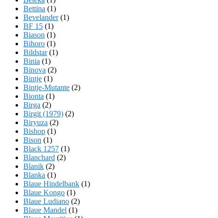
Bettina
(1)
Bevelander
(1)
BF 15
(1)
Biason
(1)
Bihoro
(1)
Bildstar
(1)
Binia
(1)
Binova
(2)
Bintje
(1)
Bintje-Mutante
(2)
Bionta
(1)
Birga
(2)
Birgit (1979)
(2)
Biryuza
(2)
Bishop
(1)
Bison
(1)
Black 1257
(1)
Blanchard
(2)
Blanik
(2)
Blanka
(1)
Blaue Hindelbank
(1)
Blaue Kongo
(1)
Blaue Ludiano
(2)
Blaue Mandel
(1)