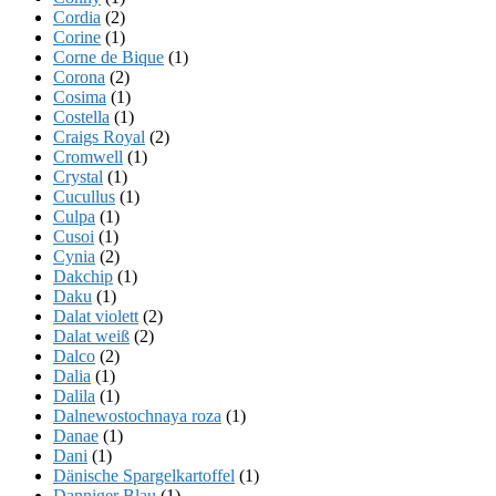
Cordia
(2)
Corine
(1)
Corne de Bique
(1)
Corona
(2)
Cosima
(1)
Costella
(1)
Craigs Royal
(2)
Cromwell
(1)
Crystal
(1)
Cucullus
(1)
Culpa
(1)
Cusoi
(1)
Cynia
(2)
Dakchip
(1)
Daku
(1)
Dalat violett
(2)
Dalat weiß
(2)
Dalco
(2)
Dalia
(1)
Dalila
(1)
Dalnewostochnaya roza
(1)
Danae
(1)
Dani
(1)
Dänische Spargelkartoffel
(1)
Danniger Blau
(1)