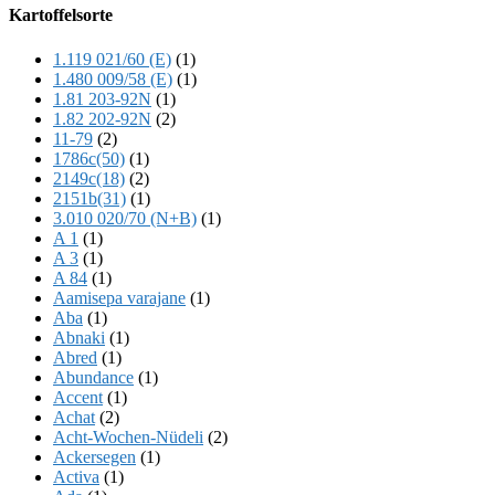
Offscreen
Kartoffelsorte
Content
1.119 021/60 (E)
(1)
1.480 009/58 (E)
(1)
1.81 203-92N
(1)
1.82 202-92N
(2)
11-79
(2)
1786c(50)
(1)
2149c(18)
(2)
2151b(31)
(1)
3.010 020/70 (N+B)
(1)
A 1
(1)
A 3
(1)
A 84
(1)
Aamisepa varajane
(1)
Aba
(1)
Abnaki
(1)
Abred
(1)
Abundance
(1)
Accent
(1)
Achat
(2)
Acht-Wochen-Nüdeli
(2)
Ackersegen
(1)
Activa
(1)