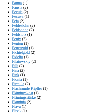
Fauna
(1)
Fausta
(2)
Fecula
(2)
Fecuva
(1)
Feja
(2)
Feldeslohn
(2)
Feldsonne
(2)
Feldstolz
(1)
Fenix
(2)
Fenton
(1)
Feuergold
(1)
Fichtelgold
(2)
Fidelio
(1)
Filatowskiy
(2)
Filli
(2)
Fina
(2)
Fink
(1)
Fionia
(1)
Firmula
(2)
Flachrunde Kipfler
(1)
Flämingskost
(1)
Flämingsstärke
(2)
Flaminia
(2)
Flava
(1)
Flisak
(1)