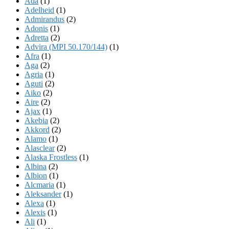
Ada
(1)
Adelheid
(1)
Admirandus
(2)
Adonis
(1)
Adretta
(2)
Advira (MPI 50.170/144)
(1)
Afra
(1)
Aga
(2)
Agria
(1)
Aguti
(2)
Aiko
(2)
Aire
(2)
Ajax
(1)
Akebia
(2)
Akkord
(2)
Alamo
(1)
Alasclear
(2)
Alaska Frostless
(1)
Albina
(2)
Albion
(1)
Alcmaria
(1)
Aleksander
(1)
Alexa
(1)
Alexis
(1)
Ali
(1)