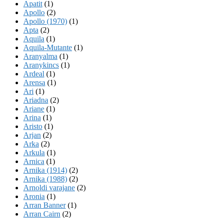
Apatit
(1)
Apollo
(2)
Apollo (1970)
(1)
Apta
(2)
Aquila
(1)
Aquila-Mutante
(1)
Aranyalma
(1)
Aranykincs
(1)
Ardeal
(1)
Arensa
(1)
Ari
(1)
Ariadna
(2)
Ariane
(1)
Arina
(1)
Aristo
(1)
Arjan
(2)
Arka
(2)
Arkula
(1)
Arnica
(1)
Arnika (1914)
(2)
Arnika (1988)
(2)
Arnoldi varajane
(2)
Aronia
(1)
Arran Banner
(1)
Arran Cairn
(2)