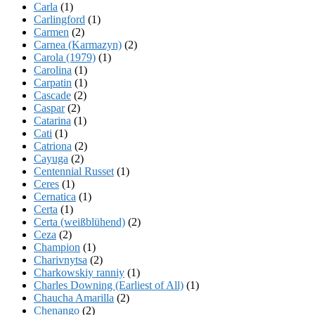
Carla
(1)
Carlingford
(1)
Carmen
(2)
Carnea (Karmazyn)
(2)
Carola (1979)
(1)
Carolina
(1)
Carpatin
(1)
Cascade
(2)
Caspar
(2)
Catarina
(1)
Cati
(1)
Catriona
(2)
Cayuga
(2)
Centennial Russet
(1)
Ceres
(1)
Cernatica
(1)
Certa
(1)
Certa (weißblühend)
(2)
Ceza
(2)
Champion
(1)
Charivnytsa
(2)
Charkowskiy ranniy
(1)
Charles Downing (Earliest of All)
(1)
Chaucha Amarilla
(2)
Chenango
(2)