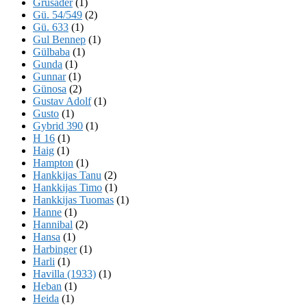
Grusader
(1)
Gü. 54/549
(2)
Gü. 633
(1)
Gul Bennep
(1)
Gülbaba
(1)
Gunda
(1)
Gunnar
(1)
Günosa
(2)
Gustav Adolf
(1)
Gusto
(1)
Gybrid 390
(1)
H 16
(1)
Haig
(1)
Hampton
(1)
Hankkijas Tanu
(2)
Hankkijas Timo
(1)
Hankkijas Tuomas
(1)
Hanne
(1)
Hannibal
(2)
Hansa
(1)
Harbinger
(1)
Harli
(1)
Havilla (1933)
(1)
Heban
(1)
Heida
(1)