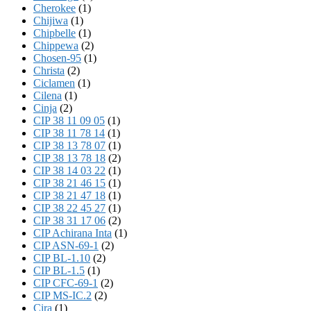
Cherokee
(1)
Chijiwa
(1)
Chipbelle
(1)
Chippewa
(2)
Chosen-95
(1)
Christa
(2)
Ciclamen
(1)
Cilena
(1)
Cinja
(2)
CIP 38 11 09 05
(1)
CIP 38 11 78 14
(1)
CIP 38 13 78 07
(1)
CIP 38 13 78 18
(2)
CIP 38 14 03 22
(1)
CIP 38 21 46 15
(1)
CIP 38 21 47 18
(1)
CIP 38 22 45 27
(1)
CIP 38 31 17 06
(2)
CIP Achirana Inta
(1)
CIP ASN-69-1
(2)
CIP BL-1.10
(2)
CIP BL-1.5
(1)
CIP CFC-69-1
(2)
CIP MS-IC.2
(2)
Cira
(1)