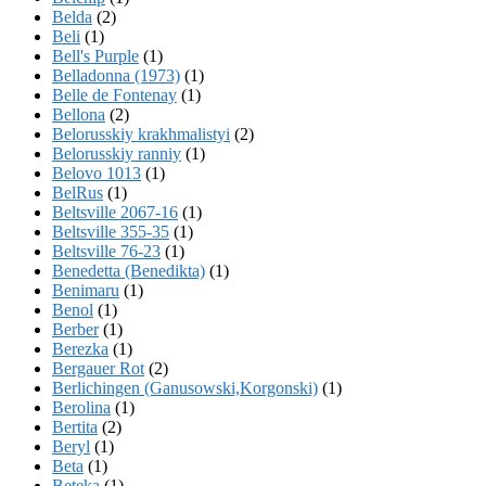
Belda
(2)
Beli
(1)
Bell's Purple
(1)
Belladonna (1973)
(1)
Belle de Fontenay
(1)
Bellona
(2)
Belorusskiy krakhmalistyi
(2)
Belorusskiy ranniy
(1)
Belovo 1013
(1)
BelRus
(1)
Beltsville 2067-16
(1)
Beltsville 355-35
(1)
Beltsville 76-23
(1)
Benedetta (Benedikta)
(1)
Benimaru
(1)
Benol
(1)
Berber
(1)
Berezka
(1)
Bergauer Rot
(2)
Berlichingen (Ganusowski,Korgonski)
(1)
Berolina
(1)
Bertita
(2)
Beryl
(1)
Beta
(1)
Beteka
(1)