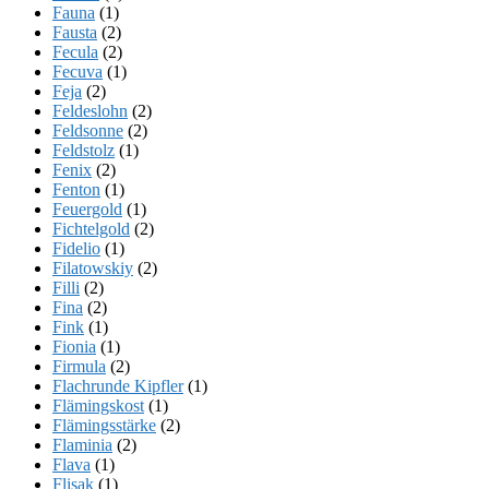
Fauna
(1)
Fausta
(2)
Fecula
(2)
Fecuva
(1)
Feja
(2)
Feldeslohn
(2)
Feldsonne
(2)
Feldstolz
(1)
Fenix
(2)
Fenton
(1)
Feuergold
(1)
Fichtelgold
(2)
Fidelio
(1)
Filatowskiy
(2)
Filli
(2)
Fina
(2)
Fink
(1)
Fionia
(1)
Firmula
(2)
Flachrunde Kipfler
(1)
Flämingskost
(1)
Flämingsstärke
(2)
Flaminia
(2)
Flava
(1)
Flisak
(1)