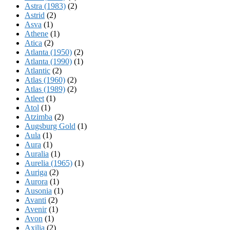
Astra (1983)
(2)
Astrid
(2)
Asva
(1)
Athene
(1)
Atica
(2)
Atlanta (1950)
(2)
Atlanta (1990)
(1)
Atlantic
(2)
Atlas (1960)
(2)
Atlas (1989)
(2)
Atleet
(1)
Atol
(1)
Atzimba
(2)
Augsburg Gold
(1)
Aula
(1)
Aura
(1)
Auralia
(1)
Aurelia (1965)
(1)
Auriga
(2)
Aurora
(1)
Ausonia
(1)
Avanti
(2)
Avenir
(1)
Avon
(1)
Axilia
(2)