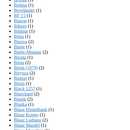
Bettina
(1)
Bevelander
(1)
BF 15
(1)
Biason
(1)
Bihoro
(1)
Bildstar
(1)
Binia
(1)
Binova
(2)
Bintje
(1)
Bintje-Mutante
(2)
Bionta
(1)
Birga
(2)
Birgit (1979)
(2)
Biryuza
(2)
Bishop
(1)
Bison
(1)
Black 1257
(1)
Blanchard
(2)
Blanik
(2)
Blanka
(1)
Blaue Hindelbank
(1)
Blaue Kongo
(1)
Blaue Ludiano
(2)
Blaue Mandel
(1)