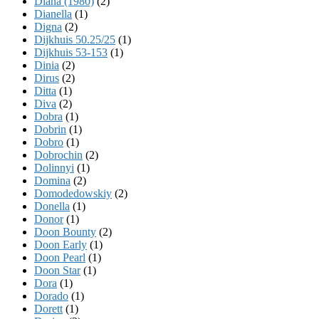
Diana (1980)
(2)
Dianella
(1)
Digna
(2)
Dijkhuis 50.25/25
(1)
Dijkhuis 53-153
(1)
Dinia
(2)
Dirus
(2)
Ditta
(1)
Diva
(2)
Dobra
(1)
Dobrin
(1)
Dobro
(1)
Dobrochin
(2)
Dolinnyi
(1)
Domina
(2)
Domodedowskiy
(2)
Donella
(1)
Donor
(1)
Doon Bounty
(2)
Doon Early
(1)
Doon Pearl
(1)
Doon Star
(1)
Dora
(1)
Dorado
(1)
Dorett
(1)