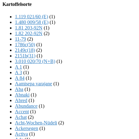
Offscreen
Kartoffelsorte
Content
1.119 021/60 (E)
(1)
1.480 009/58 (E)
(1)
1.81 203-92N
(1)
1.82 202-92N
(2)
11-79
(2)
1786c(50)
(1)
2149c(18)
(2)
2151b(31)
(1)
3.010 020/70 (N+B)
(1)
A 1
(1)
A 3
(1)
A 84
(1)
Aamisepa varajane
(1)
Aba
(1)
Abnaki
(1)
Abred
(1)
Abundance
(1)
Accent
(1)
Achat
(2)
Acht-Wochen-Nüdeli
(2)
Ackersegen
(1)
Activa
(1)