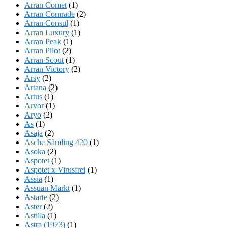
Arran Comet
(1)
Arran Comrade
(2)
Arran Consul
(1)
Arran Luxury
(1)
Arran Peak
(1)
Arran Pilot
(2)
Arran Scout
(1)
Arran Victory
(2)
Arsy
(2)
Artana
(2)
Artus
(1)
Arvor
(1)
Aryo
(2)
As
(1)
Asaja
(2)
Asche Sämling 420
(1)
Asoka
(2)
Aspotet
(1)
Aspotet x Virusfrei
(1)
Assia
(1)
Assuan Markt
(1)
Astarte
(2)
Aster
(2)
Astilla
(1)
Astra (1973)
(1)