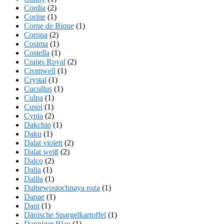
Cordia
(2)
Corine
(1)
Corne de Bique
(1)
Corona
(2)
Cosima
(1)
Costella
(1)
Craigs Royal
(2)
Cromwell
(1)
Crystal
(1)
Cucullus
(1)
Culpa
(1)
Cusoi
(1)
Cynia
(2)
Dakchip
(1)
Daku
(1)
Dalat violett
(2)
Dalat weiß
(2)
Dalco
(2)
Dalia
(1)
Dalila
(1)
Dalnewostochnaya roza
(1)
Danae
(1)
Dani
(1)
Dänische Spargelkartoffel
(1)
Danniger Blau
(1)