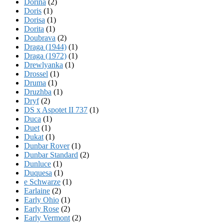
Dorina
(2)
Doris
(1)
Dorisa
(1)
Dorita
(1)
Doubrava
(2)
Draga (1944)
(1)
Draga (1972)
(1)
Drewlyanka
(1)
Drossel
(1)
Druma
(1)
Druzhba
(1)
Dryf
(2)
DS x Aspotet II 737
(1)
Duca
(1)
Duet
(1)
Dukat
(1)
Dunbar Rover
(1)
Dunbar Standard
(2)
Dunluce
(1)
Duquesa
(1)
e Schwarze
(1)
Earlaine
(2)
Early Ohio
(1)
Early Rose
(2)
Early Vermont
(2)