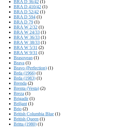
BRA D 36/42
(1)
BRA D 410/42
(1)
BRA D 52/42
(1)
BRA D 594
(1)
BRA D 79
(1)
BRA W 2/32
(1)
BRA W 24/33
(1)
BRA W 36/33
(1)
BRA W 38/33
(1)
BRA W 5/31
(2)
BRA W 9/31
(1)
Brasovean
(1)
Brava
(1)
Bravo (Perfection)
(1)
Brda (1966)
(1)
Brda (1983)
(1)
Brenda
(2)
Brenta (Vesta)
(2)
Breza
(1)
Brigadir
(1)
Briljant
(1)
Brio
(2)
British Columbia Blue
(1)
British Queen
(1)
Britta (1980)
(1)