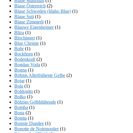
Blaue Mauritius
(1)
Blaue Österreich
(2)
Blaue Schweden (Idaho Blue)
(1)
Blaue Suti
(1)
Blaue Zimmerli
(1)
Blauwe Eigenheimer
(1)
Bliza
(1)
Blochinger
(1)
Blue Christie
(1)
Bobr
(1)
Bockhorn
(1)
Bodenkraft
(2)
Bogdan Voda
(1)
Bogna
(1)
Böhms Allerfrüheste Gelbe
(2)
Bojar
(1)
Bola
(1)
Boldogito
(1)
Bolko
(1)
Bölzigs Gelbblühende
(1)
Bomba
(1)
Bona
(2)
Bonita
(1)
Bonnie Dundee
(1)
Bonotte de Noirmoutier
(1)