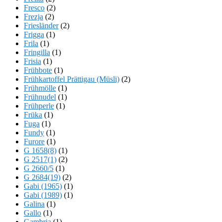
Fresco
(2)
Frezja
(2)
Friesländer
(2)
Frigga
(1)
Frila
(1)
Fringilla
(1)
Frisia
(1)
Frühbote
(1)
Frühkartoffel Prättigau (Müsli)
(2)
Frühmölle
(1)
Frühnudel
(1)
Frühperle
(1)
Früka
(1)
Fuga
(1)
Fundy
(1)
Furore
(1)
G 1658(8)
(1)
G 2517(1)
(2)
G 2660/5
(1)
G 2684(19)
(2)
Gabi (1965)
(1)
Gabi (1989)
(1)
Galina
(1)
Gallo
(1)
Gambria
(1)