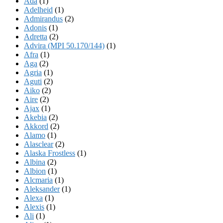
Ada
(1)
Adelheid
(1)
Admirandus
(2)
Adonis
(1)
Adretta
(2)
Advira (MPI 50.170/144)
(1)
Afra
(1)
Aga
(2)
Agria
(1)
Aguti
(2)
Aiko
(2)
Aire
(2)
Ajax
(1)
Akebia
(2)
Akkord
(2)
Alamo
(1)
Alasclear
(2)
Alaska Frostless
(1)
Albina
(2)
Albion
(1)
Alcmaria
(1)
Aleksander
(1)
Alexa
(1)
Alexis
(1)
Ali
(1)