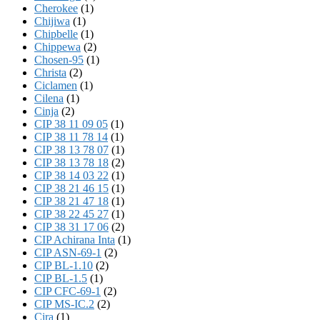
Cherokee
(1)
Chijiwa
(1)
Chipbelle
(1)
Chippewa
(2)
Chosen-95
(1)
Christa
(2)
Ciclamen
(1)
Cilena
(1)
Cinja
(2)
CIP 38 11 09 05
(1)
CIP 38 11 78 14
(1)
CIP 38 13 78 07
(1)
CIP 38 13 78 18
(2)
CIP 38 14 03 22
(1)
CIP 38 21 46 15
(1)
CIP 38 21 47 18
(1)
CIP 38 22 45 27
(1)
CIP 38 31 17 06
(2)
CIP Achirana Inta
(1)
CIP ASN-69-1
(2)
CIP BL-1.10
(2)
CIP BL-1.5
(1)
CIP CFC-69-1
(2)
CIP MS-IC.2
(2)
Cira
(1)