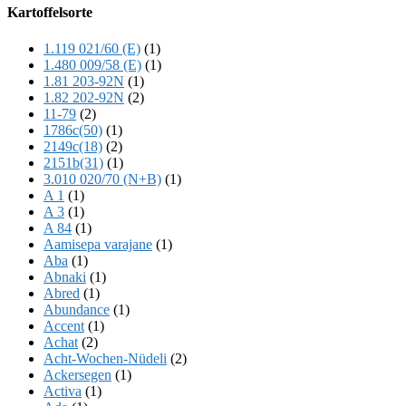
Offscreen
Kartoffelsorte
Content
1.119 021/60 (E)
(1)
1.480 009/58 (E)
(1)
1.81 203-92N
(1)
1.82 202-92N
(2)
11-79
(2)
1786c(50)
(1)
2149c(18)
(2)
2151b(31)
(1)
3.010 020/70 (N+B)
(1)
A 1
(1)
A 3
(1)
A 84
(1)
Aamisepa varajane
(1)
Aba
(1)
Abnaki
(1)
Abred
(1)
Abundance
(1)
Accent
(1)
Achat
(2)
Acht-Wochen-Nüdeli
(2)
Ackersegen
(1)
Activa
(1)