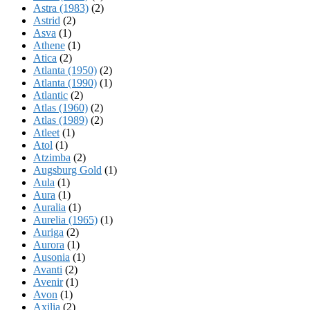
Astra (1983)
(2)
Astrid
(2)
Asva
(1)
Athene
(1)
Atica
(2)
Atlanta (1950)
(2)
Atlanta (1990)
(1)
Atlantic
(2)
Atlas (1960)
(2)
Atlas (1989)
(2)
Atleet
(1)
Atol
(1)
Atzimba
(2)
Augsburg Gold
(1)
Aula
(1)
Aura
(1)
Auralia
(1)
Aurelia (1965)
(1)
Auriga
(2)
Aurora
(1)
Ausonia
(1)
Avanti
(2)
Avenir
(1)
Avon
(1)
Axilia
(2)