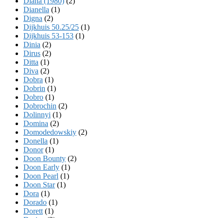
Diana (1980)
(2)
Dianella
(1)
Digna
(2)
Dijkhuis 50.25/25
(1)
Dijkhuis 53-153
(1)
Dinia
(2)
Dirus
(2)
Ditta
(1)
Diva
(2)
Dobra
(1)
Dobrin
(1)
Dobro
(1)
Dobrochin
(2)
Dolinnyi
(1)
Domina
(2)
Domodedowskiy
(2)
Donella
(1)
Donor
(1)
Doon Bounty
(2)
Doon Early
(1)
Doon Pearl
(1)
Doon Star
(1)
Dora
(1)
Dorado
(1)
Dorett
(1)