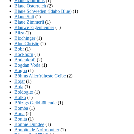
Blaue Mauritius
(1)
Blaue Österreich
(2)
Blaue Schweden (Idaho Blue)
(1)
Blaue Suti
(1)
Blaue Zimmerli
(1)
Blauwe Eigenheimer
(1)
Bliza
(1)
Blochinger
(1)
Blue Christie
(1)
Bobr
(1)
Bockhorn
(1)
Bodenkraft
(2)
Bogdan Voda
(1)
Bogna
(1)
Böhms Allerfrüheste Gelbe
(2)
Bojar
(1)
Bola
(1)
Boldogito
(1)
Bolko
(1)
Bölzigs Gelbblühende
(1)
Bomba
(1)
Bona
(2)
Bonita
(1)
Bonnie Dundee
(1)
Bonotte de Noirmoutier
(1)