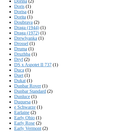
Dorina
(2)
Doris
(1)
Dorisa
(1)
Dorita
(1)
Doubrava
(2)
Draga (1944)
(1)
Draga (1972)
(1)
Drewlyanka
(1)
Drossel
(1)
Druma
(1)
Druzhba
(1)
Dryf
(2)
DS x Aspotet II 737
(1)
Duca
(1)
Duet
(1)
Dukat
(1)
Dunbar Rover
(1)
Dunbar Standard
(2)
Dunluce
(1)
Duquesa
(1)
e Schwarze
(1)
Earlaine
(2)
Early Ohio
(1)
Early Rose
(2)
Early Vermont
(2)