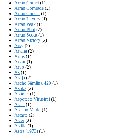
Arran Comet
(1)
Arran Comrade
(2)
Arran Consul
(1)
Arran Luxury
(1)
Arran Peak
(1)
Arran Pilot
(2)
Arran Scout
(1)
Arran Victory
(2)
Arsy
(2)
Artana
(2)
Artus
(1)
Arvor
(1)
Aryo
(2)
As
(1)
Asaja
(2)
Asche Sämling 420
(1)
Asoka
(2)
Aspotet
(1)
Aspotet x Virusfrei
(1)
Assia
(1)
Assuan Markt
(1)
Astarte
(2)
Aster
(2)
Astilla
(1)
Astra (1973)
(1)