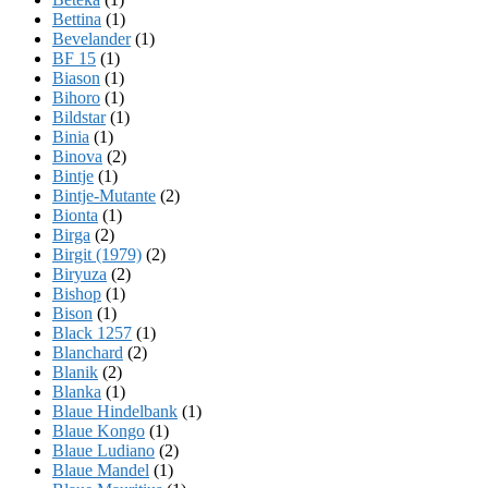
Bettina
(1)
Bevelander
(1)
BF 15
(1)
Biason
(1)
Bihoro
(1)
Bildstar
(1)
Binia
(1)
Binova
(2)
Bintje
(1)
Bintje-Mutante
(2)
Bionta
(1)
Birga
(2)
Birgit (1979)
(2)
Biryuza
(2)
Bishop
(1)
Bison
(1)
Black 1257
(1)
Blanchard
(2)
Blanik
(2)
Blanka
(1)
Blaue Hindelbank
(1)
Blaue Kongo
(1)
Blaue Ludiano
(2)
Blaue Mandel
(1)