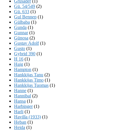
Grusader
(1)
Gü. 54/549
(2)
Gü. 633
(1)
Gul Bennep
(1)
Gülbaba
(1)
Gunda
(1)
Gunnar
(1)
Günosa
(2)
Gustav Adolf
(1)
Gusto
(1)
Gybrid 390
(1)
H 16
(1)
Haig
(1)
Hampton
(1)
Hankkijas Tanu
(2)
Hankkijas Timo
(1)
Hankkijas Tuomas
(1)
Hanne
(1)
Hannibal
(2)
Hansa
(1)
Harbinger
(1)
Harli
(1)
Havilla (1933)
(1)
Heban
(1)
Heida
(1)