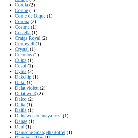
Cordia
(2)
Corine
(1)
Corne de Bique
(1)
Corona
(2)
Cosima
(1)
Costella
(1)
Craigs Royal
(2)
Cromwell
(1)
Crystal
(1)
Cucullus
(1)
Culpa
(1)
Cusoi
(1)
Cynia
(2)
Dakchip
(1)
Daku
(1)
Dalat violett
(2)
Dalat weiß
(2)
Dalco
(2)
Dalia
(1)
Dalila
(1)
Dalnewostochnaya roza
(1)
Danae
(1)
Dani
(1)
Dänische Spargelkartoffel
(1)
Danniger Blau
(1)