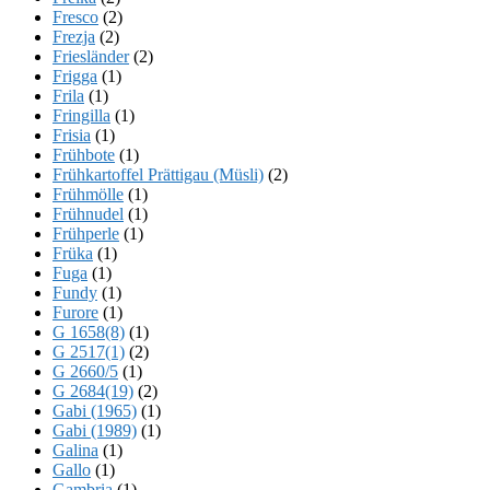
Fresco
(2)
Frezja
(2)
Friesländer
(2)
Frigga
(1)
Frila
(1)
Fringilla
(1)
Frisia
(1)
Frühbote
(1)
Frühkartoffel Prättigau (Müsli)
(2)
Frühmölle
(1)
Frühnudel
(1)
Frühperle
(1)
Früka
(1)
Fuga
(1)
Fundy
(1)
Furore
(1)
G 1658(8)
(1)
G 2517(1)
(2)
G 2660/5
(1)
G 2684(19)
(2)
Gabi (1965)
(1)
Gabi (1989)
(1)
Galina
(1)
Gallo
(1)
Gambria
(1)