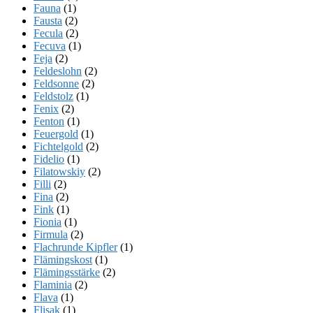
Fauna
(1)
Fausta
(2)
Fecula
(2)
Fecuva
(1)
Feja
(2)
Feldeslohn
(2)
Feldsonne
(2)
Feldstolz
(1)
Fenix
(2)
Fenton
(1)
Feuergold
(1)
Fichtelgold
(2)
Fidelio
(1)
Filatowskiy
(2)
Filli
(2)
Fina
(2)
Fink
(1)
Fionia
(1)
Firmula
(2)
Flachrunde Kipfler
(1)
Flämingskost
(1)
Flämingsstärke
(2)
Flaminia
(2)
Flava
(1)
Flisak
(1)