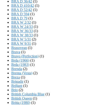
BRA D 36/42
(1)
BRA D 410/42
(1)
BRA D 52/42
(1)
BRA D 594
(1)
BRA D 79
(1)
BRA W 2/32
(1)
BRA W 24/33
(1)
BRA W 36/33
(1)
BRA W 38/33
(1)
BRA W 5/31
(2)
BRA W 9/31
(1)
Brasovean
(1)
Brava
(1)
Bravo (Perfection)
(1)
Brda (1966)
(1)
Brda (1983)
(1)
Brenda
(2)
Brenta (Vesta)
(2)
Breza
(1)
Brigadir
(1)
Briljant
(1)
Brio
(2)
British Columbia Blue
(1)
British Queen
(1)
Britta (1980)
(1)