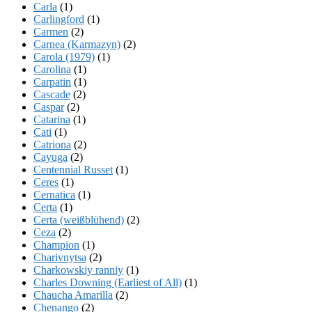
Carla
(1)
Carlingford
(1)
Carmen
(2)
Carnea (Karmazyn)
(2)
Carola (1979)
(1)
Carolina
(1)
Carpatin
(1)
Cascade
(2)
Caspar
(2)
Catarina
(1)
Cati
(1)
Catriona
(2)
Cayuga
(2)
Centennial Russet
(1)
Ceres
(1)
Cernatica
(1)
Certa
(1)
Certa (weißblühend)
(2)
Ceza
(2)
Champion
(1)
Charivnytsa
(2)
Charkowskiy ranniy
(1)
Charles Downing (Earliest of All)
(1)
Chaucha Amarilla
(2)
Chenango
(2)