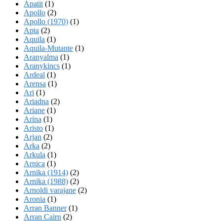
Apatit
(1)
Apollo
(2)
Apollo (1970)
(1)
Apta
(2)
Aquila
(1)
Aquila-Mutante
(1)
Aranyalma
(1)
Aranykincs
(1)
Ardeal
(1)
Arensa
(1)
Ari
(1)
Ariadna
(2)
Ariane
(1)
Arina
(1)
Aristo
(1)
Arjan
(2)
Arka
(2)
Arkula
(1)
Arnica
(1)
Arnika (1914)
(2)
Arnika (1988)
(2)
Arnoldi varajane
(2)
Aronia
(1)
Arran Banner
(1)
Arran Cairn
(2)