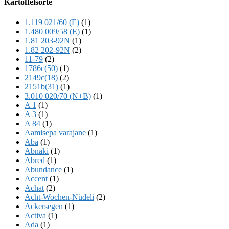
Kartoffelsorte
Content
1.119 021/60 (E)
(1)
1.480 009/58 (E)
(1)
1.81 203-92N
(1)
1.82 202-92N
(2)
11-79
(2)
1786c(50)
(1)
2149c(18)
(2)
2151b(31)
(1)
3.010 020/70 (N+B)
(1)
A 1
(1)
A 3
(1)
A 84
(1)
Aamisepa varajane
(1)
Aba
(1)
Abnaki
(1)
Abred
(1)
Abundance
(1)
Accent
(1)
Achat
(2)
Acht-Wochen-Nüdeli
(2)
Ackersegen
(1)
Activa
(1)
Ada
(1)