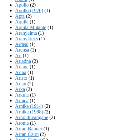
Apollo
(2)
Apollo (1970)
(1)
Apta
(2)
Aquila
(1)
Aquila-Mutante
(1)
Aranyalma
(1)
Aranykincs
(1)
Ardeal
(1)
Arensa
(1)
Ari
(1)
Ariadna
(2)
Ariane
(1)
Arina
(1)
Aristo
(1)
Arjan
(2)
Arka
(2)
Arkula
(1)
Arnica
(1)
Arnika (1914)
(2)
Arnika (1988)
(2)
Arnoldi varajane
(2)
Aronia
(1)
Arran Banner
(1)
Arran Cairn
(2)
Arran Comet
(1)