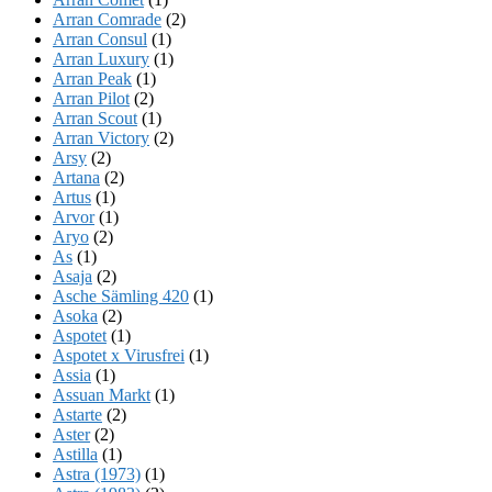
Arran Comrade
(2)
Arran Consul
(1)
Arran Luxury
(1)
Arran Peak
(1)
Arran Pilot
(2)
Arran Scout
(1)
Arran Victory
(2)
Arsy
(2)
Artana
(2)
Artus
(1)
Arvor
(1)
Aryo
(2)
As
(1)
Asaja
(2)
Asche Sämling 420
(1)
Asoka
(2)
Aspotet
(1)
Aspotet x Virusfrei
(1)
Assia
(1)
Assuan Markt
(1)
Astarte
(2)
Aster
(2)
Astilla
(1)
Astra (1973)
(1)