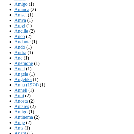
Amigo
(1)
Aminca
(2)
Amsel
(1)
Amva
(1)
Amyl
(1)
Ancilla
(2)
Anco
(2)
Andante
(1)
Ando
(1)
Andra
(1)
Ane
(1)
Anemone
(1)
Anett
(1)
Angela
(1)
Angelika
(1)
Anna (1974)
(1)
Anneli
(1)
Anni
(2)
Anosta
(2)
Antares
(2)
Antigo
(1)
Antinema
(2)
Antje
(2)
Ants
(1)
Apatit
(1)