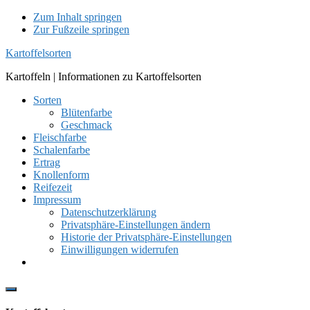
Zum Inhalt springen
Zur Fußzeile springen
Kartoffelsorten
Kartoffeln | Informationen zu Kartoffelsorten
Sorten
Blütenfarbe
Geschmack
Fleischfarbe
Schalenfarbe
Ertrag
Knollenform
Reifezeit
Impressum
Datenschutzerklärung
Privatsphäre-Einstellungen ändern
Historie der Privatsphäre-Einstellungen
Einwilligungen widerrufen
Show
Offscreen