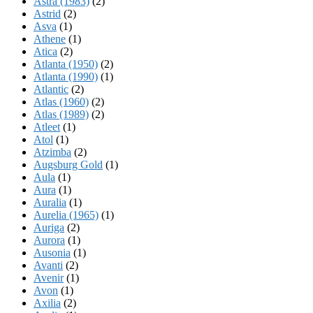
Astra (1983)
(2)
Astrid
(2)
Asva
(1)
Athene
(1)
Atica
(2)
Atlanta (1950)
(2)
Atlanta (1990)
(1)
Atlantic
(2)
Atlas (1960)
(2)
Atlas (1989)
(2)
Atleet
(1)
Atol
(1)
Atzimba
(2)
Augsburg Gold
(1)
Aula
(1)
Aura
(1)
Auralia
(1)
Aurelia (1965)
(1)
Auriga
(2)
Aurora
(1)
Ausonia
(1)
Avanti
(2)
Avenir
(1)
Avon
(1)
Axilia
(2)