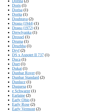
Dorina
(2)
Doris
(1)
Dorisa
(1)
Dorita
(1)
Doubrava
(2)
Draga (1944)
(1)
Draga (1972)
(1)
Drewlyanka
(1)
Drossel
(1)
Druma
(1)
Druzhba
(1)
Dryf
(2)
DS x Aspotet II 737
(1)
Duca
(1)
Duet
(1)
Dukat
(1)
Dunbar Rover
(1)
Dunbar Standard
(2)
Dunluce
(1)
Duquesa
(1)
e Schwarze
(1)
Earlaine
(2)
Early Ohio
(1)
Early Rose
(2)
Early Vermont
(2)