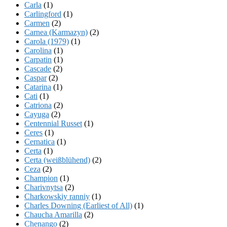
Carla
(1)
Carlingford
(1)
Carmen
(2)
Carnea (Karmazyn)
(2)
Carola (1979)
(1)
Carolina
(1)
Carpatin
(1)
Cascade
(2)
Caspar
(2)
Catarina
(1)
Cati
(1)
Catriona
(2)
Cayuga
(2)
Centennial Russet
(1)
Ceres
(1)
Cernatica
(1)
Certa
(1)
Certa (weißblühend)
(2)
Ceza
(2)
Champion
(1)
Charivnytsa
(2)
Charkowskiy ranniy
(1)
Charles Downing (Earliest of All)
(1)
Chaucha Amarilla
(2)
Chenango
(2)