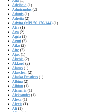
Ada
(1)
Adelheid
(1)
Admirandus
(2)
Adonis
(1)
Adretta
(2)
Advira (MPI 50.170/144)
(1)
Afra
(1)
Aga
(2)
Agria
(1)
Aguti
(2)
Aiko
(2)
Aire
(2)
Ajax
(1)
Akebia
(2)
Akkord
(2)
Alamo
(1)
Alasclear
(2)
Alaska Frostless
(1)
Albina
(2)
Albion
(1)
Alcmaria
(1)
Aleksander
(1)
Alexa
(1)
Alexis
(1)
Ali
(1)