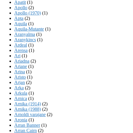
Apatit
(1)
Apollo
(2)
Apollo (1970)
(1)
Apta
(2)
Aquila
(1)
Aquila-Mutante
(1)
Aranyalma
(1)
Aranykincs
(1)
Ardeal
(1)
Arensa
(1)
Ari
(1)
Ariadna
(2)
Ariane
(1)
Arina
(1)
Aristo
(1)
Arjan
(2)
Arka
(2)
Arkula
(1)
Arnica
(1)
Arnika (1914)
(2)
Arnika (1988)
(2)
Arnoldi varajane
(2)
Aronia
(1)
Arran Banner
(1)
Arran Cairn
(2)