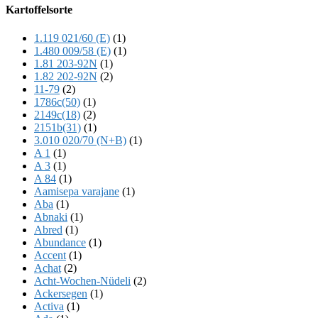
Offscreen
Kartoffelsorte
Content
1.119 021/60 (E)
(1)
1.480 009/58 (E)
(1)
1.81 203-92N
(1)
1.82 202-92N
(2)
11-79
(2)
1786c(50)
(1)
2149c(18)
(2)
2151b(31)
(1)
3.010 020/70 (N+B)
(1)
A 1
(1)
A 3
(1)
A 84
(1)
Aamisepa varajane
(1)
Aba
(1)
Abnaki
(1)
Abred
(1)
Abundance
(1)
Accent
(1)
Achat
(2)
Acht-Wochen-Nüdeli
(2)
Ackersegen
(1)
Activa
(1)