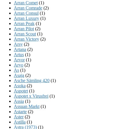
Arran Comet
(1)
Arran Comrade
(2)
Arran Consul
(1)
Arran Luxury
(1)
Arran Peak
(1)
Arran Pilot
(2)
Arran Scout
(1)
Arran Victory
(2)
Arsy
(2)
Artana
(2)
Artus
(1)
Arvor
(1)
Aryo
(2)
As
(1)
Asaja
(2)
Asche Sämling 420
(1)
Asoka
(2)
Aspotet
(1)
Aspotet x Virusfrei
(1)
Assia
(1)
Assuan Markt
(1)
Astarte
(2)
Aster
(2)
Astilla
(1)
Astra (1973)
(1)