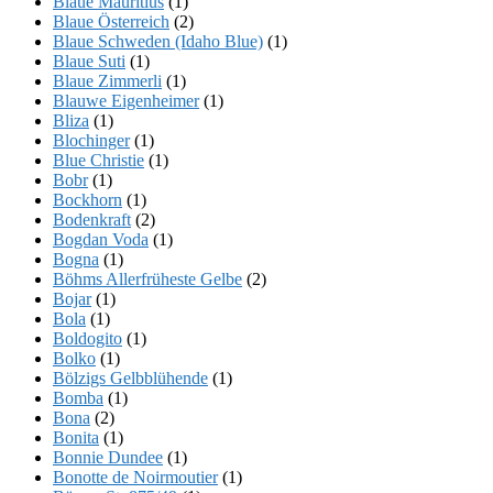
Blaue Mauritius
(1)
Blaue Österreich
(2)
Blaue Schweden (Idaho Blue)
(1)
Blaue Suti
(1)
Blaue Zimmerli
(1)
Blauwe Eigenheimer
(1)
Bliza
(1)
Blochinger
(1)
Blue Christie
(1)
Bobr
(1)
Bockhorn
(1)
Bodenkraft
(2)
Bogdan Voda
(1)
Bogna
(1)
Böhms Allerfrüheste Gelbe
(2)
Bojar
(1)
Bola
(1)
Boldogito
(1)
Bolko
(1)
Bölzigs Gelbblühende
(1)
Bomba
(1)
Bona
(2)
Bonita
(1)
Bonnie Dundee
(1)
Bonotte de Noirmoutier
(1)