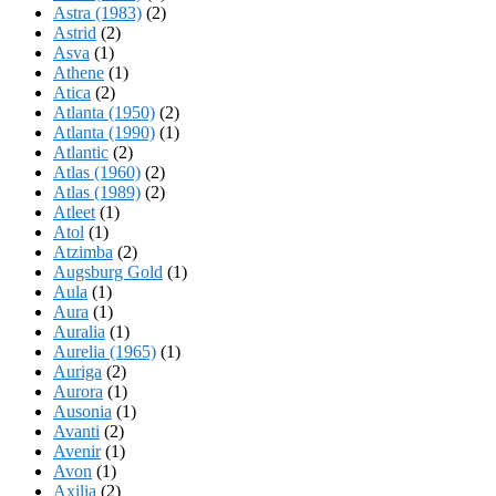
Astra (1983)
(2)
Astrid
(2)
Asva
(1)
Athene
(1)
Atica
(2)
Atlanta (1950)
(2)
Atlanta (1990)
(1)
Atlantic
(2)
Atlas (1960)
(2)
Atlas (1989)
(2)
Atleet
(1)
Atol
(1)
Atzimba
(2)
Augsburg Gold
(1)
Aula
(1)
Aura
(1)
Auralia
(1)
Aurelia (1965)
(1)
Auriga
(2)
Aurora
(1)
Ausonia
(1)
Avanti
(2)
Avenir
(1)
Avon
(1)
Axilia
(2)