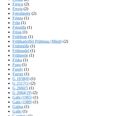
Fresco
(2)
Frezja
(2)
Friesländer
(2)
Frigga
(1)
Frila
(1)
Fringilla
(1)
Frisia
(1)
Frühbote
(1)
Frühkartoffel Prättigau (Müsli)
(2)
Frühmölle
(1)
Frühnudel
(1)
Frühperle
(1)
Früka
(1)
Fuga
(1)
Fundy
(1)
Furore
(1)
G 1658(8)
(1)
G 2517(1)
(2)
G 2660/5
(1)
G 2684(19)
(2)
Gabi (1965)
(1)
Gabi (1989)
(1)
Galina
(1)
Gallo
(1)
Gambria
(1)