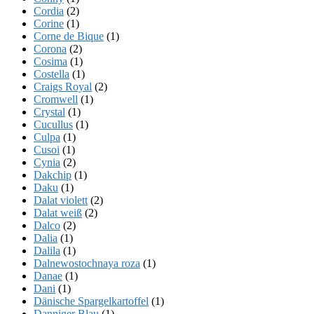
Cordia
(2)
Corine
(1)
Corne de Bique
(1)
Corona
(2)
Cosima
(1)
Costella
(1)
Craigs Royal
(2)
Cromwell
(1)
Crystal
(1)
Cucullus
(1)
Culpa
(1)
Cusoi
(1)
Cynia
(2)
Dakchip
(1)
Daku
(1)
Dalat violett
(2)
Dalat weiß
(2)
Dalco
(2)
Dalia
(1)
Dalila
(1)
Dalnewostochnaya roza
(1)
Danae
(1)
Dani
(1)
Dänische Spargelkartoffel
(1)
Danniger Blau
(1)