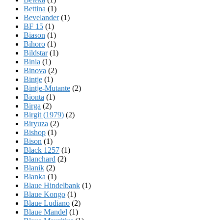
Bettina
(1)
Bevelander
(1)
BF 15
(1)
Biason
(1)
Bihoro
(1)
Bildstar
(1)
Binia
(1)
Binova
(2)
Bintje
(1)
Bintje-Mutante
(2)
Bionta
(1)
Birga
(2)
Birgit (1979)
(2)
Biryuza
(2)
Bishop
(1)
Bison
(1)
Black 1257
(1)
Blanchard
(2)
Blanik
(2)
Blanka
(1)
Blaue Hindelbank
(1)
Blaue Kongo
(1)
Blaue Ludiano
(2)
Blaue Mandel
(1)