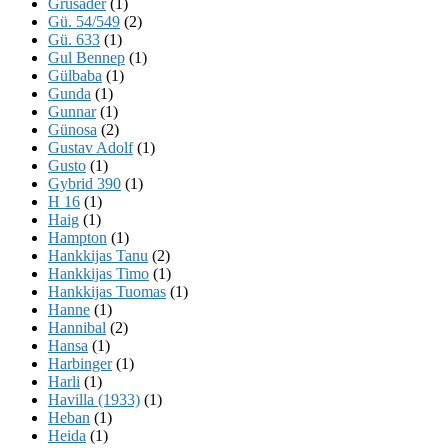
Grusader
(1)
Gü. 54/549
(2)
Gü. 633
(1)
Gul Bennep
(1)
Gülbaba
(1)
Gunda
(1)
Gunnar
(1)
Günosa
(2)
Gustav Adolf
(1)
Gusto
(1)
Gybrid 390
(1)
H 16
(1)
Haig
(1)
Hampton
(1)
Hankkijas Tanu
(2)
Hankkijas Timo
(1)
Hankkijas Tuomas
(1)
Hanne
(1)
Hannibal
(2)
Hansa
(1)
Harbinger
(1)
Harli
(1)
Havilla (1933)
(1)
Heban
(1)
Heida
(1)