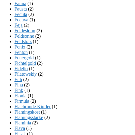
Fauna
(1)
Fausta
(2)
Fecula
(2)
Fecuva
(1)
Feja
(2)
Feldeslohn
(2)
Feldsonne
(2)
Feldstolz
(1)
Fenix
(2)
Fenton
(1)
Feuergold
(1)
Fichtelgold
(2)
Fidelio
(1)
Filatowskiy
(2)
Filli
(2)
Fina
(2)
Fink
(1)
Fionia
(1)
Firmula
(2)
Flachrunde Kipfler
(1)
Flämingskost
(1)
Flämingsstärke
(2)
Flaminia
(2)
Flava
(1)
Flisak
(1)