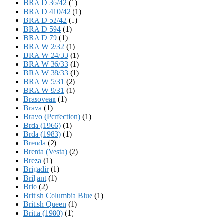
BRA D 36/42
(1)
BRA D 410/42
(1)
BRA D 52/42
(1)
BRA D 594
(1)
BRA D 79
(1)
BRA W 2/32
(1)
BRA W 24/33
(1)
BRA W 36/33
(1)
BRA W 38/33
(1)
BRA W 5/31
(2)
BRA W 9/31
(1)
Brasovean
(1)
Brava
(1)
Bravo (Perfection)
(1)
Brda (1966)
(1)
Brda (1983)
(1)
Brenda
(2)
Brenta (Vesta)
(2)
Breza
(1)
Brigadir
(1)
Briljant
(1)
Brio
(2)
British Columbia Blue
(1)
British Queen
(1)
Britta (1980)
(1)