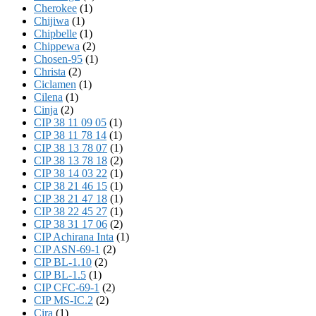
Cherokee
(1)
Chijiwa
(1)
Chipbelle
(1)
Chippewa
(2)
Chosen-95
(1)
Christa
(2)
Ciclamen
(1)
Cilena
(1)
Cinja
(2)
CIP 38 11 09 05
(1)
CIP 38 11 78 14
(1)
CIP 38 13 78 07
(1)
CIP 38 13 78 18
(2)
CIP 38 14 03 22
(1)
CIP 38 21 46 15
(1)
CIP 38 21 47 18
(1)
CIP 38 22 45 27
(1)
CIP 38 31 17 06
(2)
CIP Achirana Inta
(1)
CIP ASN-69-1
(2)
CIP BL-1.10
(2)
CIP BL-1.5
(1)
CIP CFC-69-1
(2)
CIP MS-IC.2
(2)
Cira
(1)