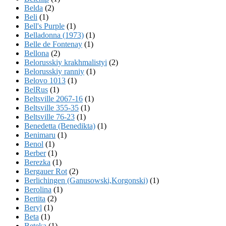
Belda
(2)
Beli
(1)
Bell's Purple
(1)
Belladonna (1973)
(1)
Belle de Fontenay
(1)
Bellona
(2)
Belorusskiy krakhmalistyi
(2)
Belorusskiy ranniy
(1)
Belovo 1013
(1)
BelRus
(1)
Beltsville 2067-16
(1)
Beltsville 355-35
(1)
Beltsville 76-23
(1)
Benedetta (Benedikta)
(1)
Benimaru
(1)
Benol
(1)
Berber
(1)
Berezka
(1)
Bergauer Rot
(2)
Berlichingen (Ganusowski,Korgonski)
(1)
Berolina
(1)
Bertita
(2)
Beryl
(1)
Beta
(1)
Beteka
(1)