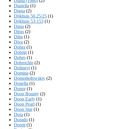
Diana (1980)
(2)
Dianella
(1)
Digna
(2)
Dijkhuis 50.25/25
(1)
Dijkhuis 53-153
(1)
Dinia
(2)
Dirus
(2)
Ditta
(1)
Diva
(2)
Dobra
(1)
Dobrin
(1)
Dobro
(1)
Dobrochin
(2)
Dolinnyi
(1)
Domina
(2)
Domodedowskiy
(2)
Donella
(1)
Donor
(1)
Doon Bounty
(2)
Doon Early
(1)
Doon Pearl
(1)
Doon Star
(1)
Dora
(1)
Dorado
(1)
Dorett
(1)