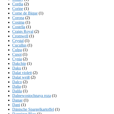
Cordia
(2)
Corine
(1)
Corne de Bique
(1)
Corona
(2)
Cosima
(1)
Costella
(1)
Craigs Royal
(2)
Cromwell
(1)
Crystal
(1)
Cucullus
(1)
Culpa
(1)
Cusoi
(1)
Cynia
(2)
Dakchip
(1)
Daku
(1)
Dalat violett
(2)
Dalat weiß
(2)
Dalco
(2)
Dalia
(1)
Dalila
(1)
Dalnewostochnaya roza
(1)
Danae
(1)
Dani
(1)
Dänische Spargelkartoffel
(1)
Danniger Blau
(1)