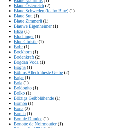
Blaue Mauritius
(1)
Blaue Österreich
(2)
Blaue Schweden (Idaho Blue)
(1)
Blaue Suti
(1)
Blaue Zimmerli
(1)
Blauwe Eigenheimer
(1)
Bliza
(1)
Blochinger
(1)
Blue Christie
(1)
Bobr
(1)
Bockhorn
(1)
Bodenkraft
(2)
Bogdan Voda
(1)
Bogna
(1)
Böhms Allerfrüheste Gelbe
(2)
Bojar
(1)
Bola
(1)
Boldogito
(1)
Bolko
(1)
Bölzigs Gelbblühende
(1)
Bomba
(1)
Bona
(2)
Bonita
(1)
Bonnie Dundee
(1)
Bonotte de Noirmoutier
(1)