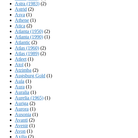
Astra (1983)
(2)
Astrid
(2)
Asva
(1)
Athene
(1)
Atica
(2)
Atlanta (1950)
(2)
Atlanta (1990)
(1)
Atlantic
(2)
Atlas (1960)
(2)
Atlas (1989)
(2)
Atleet
(1)
Atol
(1)
Atzimba
(2)
Augsburg Gold
(1)
Aula
(1)
Aura
(1)
Auralia
(1)
Aurelia (1965)
(1)
Auriga
(2)
Aurora
(1)
Ausonia
(1)
Avanti
(2)
Avenir
(1)
Avon
(1)
Axilia
(2)