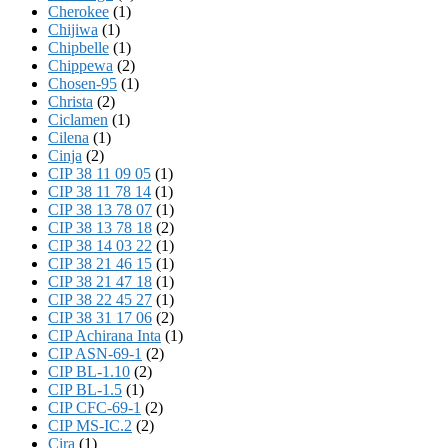
Cherokee
(1)
Chijiwa
(1)
Chipbelle
(1)
Chippewa
(2)
Chosen-95
(1)
Christa
(2)
Ciclamen
(1)
Cilena
(1)
Cinja
(2)
CIP 38 11 09 05
(1)
CIP 38 11 78 14
(1)
CIP 38 13 78 07
(1)
CIP 38 13 78 18
(2)
CIP 38 14 03 22
(1)
CIP 38 21 46 15
(1)
CIP 38 21 47 18
(1)
CIP 38 22 45 27
(1)
CIP 38 31 17 06
(2)
CIP Achirana Inta
(1)
CIP ASN-69-1
(2)
CIP BL-1.10
(2)
CIP BL-1.5
(1)
CIP CFC-69-1
(2)
CIP MS-IC.2
(2)
Cira
(1)