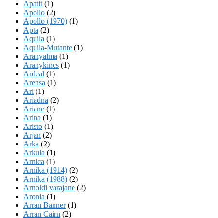
Apatit
(1)
Apollo
(2)
Apollo (1970)
(1)
Apta
(2)
Aquila
(1)
Aquila-Mutante
(1)
Aranyalma
(1)
Aranykincs
(1)
Ardeal
(1)
Arensa
(1)
Ari
(1)
Ariadna
(2)
Ariane
(1)
Arina
(1)
Aristo
(1)
Arjan
(2)
Arka
(2)
Arkula
(1)
Arnica
(1)
Arnika (1914)
(2)
Arnika (1988)
(2)
Arnoldi varajane
(2)
Aronia
(1)
Arran Banner
(1)
Arran Cairn
(2)