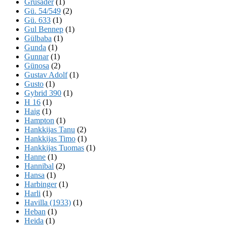
Grusader
(1)
Gü. 54/549
(2)
Gü. 633
(1)
Gul Bennep
(1)
Gülbaba
(1)
Gunda
(1)
Gunnar
(1)
Günosa
(2)
Gustav Adolf
(1)
Gusto
(1)
Gybrid 390
(1)
H 16
(1)
Haig
(1)
Hampton
(1)
Hankkijas Tanu
(2)
Hankkijas Timo
(1)
Hankkijas Tuomas
(1)
Hanne
(1)
Hannibal
(2)
Hansa
(1)
Harbinger
(1)
Harli
(1)
Havilla (1933)
(1)
Heban
(1)
Heida
(1)