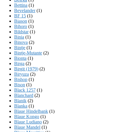
Bettina
(1)
Bevelander
(1)
BF 15
(1)
Biason
(1)
Bihoro
(1)
Bildstar
(1)
Binia
(1)
Binova
(2)
Bintje
(1)
Bintje-Mutante
(2)
Bionta
(1)
Birga
(2)
Birgit (1979)
(2)
Biryuza
(2)
Bishop
(1)
Bison
(1)
Black 1257
(1)
Blanchard
(2)
Blanik
(2)
Blanka
(1)
Blaue Hindelbank
(1)
Blaue Kongo
(1)
Blaue Ludiano
(2)
Blaue Mandel
(1)