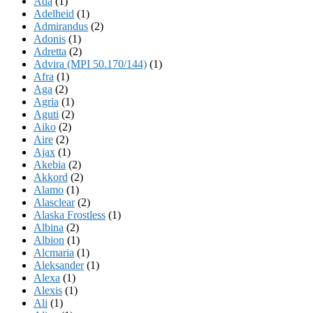
Ada
(1)
Adelheid
(1)
Admirandus
(2)
Adonis
(1)
Adretta
(2)
Advira (MPI 50.170/144)
(1)
Afra
(1)
Aga
(2)
Agria
(1)
Aguti
(2)
Aiko
(2)
Aire
(2)
Ajax
(1)
Akebia
(2)
Akkord
(2)
Alamo
(1)
Alasclear
(2)
Alaska Frostless
(1)
Albina
(2)
Albion
(1)
Alcmaria
(1)
Aleksander
(1)
Alexa
(1)
Alexis
(1)
Ali
(1)