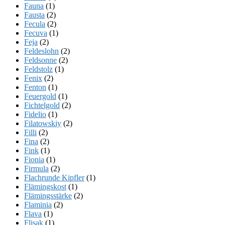
Fauna
(1)
Fausta
(2)
Fecula
(2)
Fecuva
(1)
Feja
(2)
Feldeslohn
(2)
Feldsonne
(2)
Feldstolz
(1)
Fenix
(2)
Fenton
(1)
Feuergold
(1)
Fichtelgold
(2)
Fidelio
(1)
Filatowskiy
(2)
Filli
(2)
Fina
(2)
Fink
(1)
Fionia
(1)
Firmula
(2)
Flachrunde Kipfler
(1)
Flämingskost
(1)
Flämingsstärke
(2)
Flaminia
(2)
Flava
(1)
Flisak
(1)