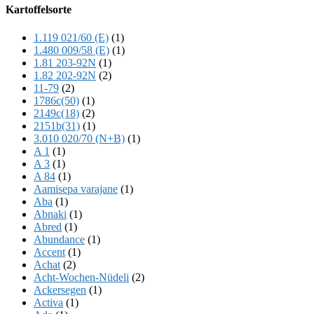
Offscreen
Kartoffelsorte
Content
1.119 021/60 (E)
(1)
1.480 009/58 (E)
(1)
1.81 203-92N
(1)
1.82 202-92N
(2)
11-79
(2)
1786c(50)
(1)
2149c(18)
(2)
2151b(31)
(1)
3.010 020/70 (N+B)
(1)
A 1
(1)
A 3
(1)
A 84
(1)
Aamisepa varajane
(1)
Aba
(1)
Abnaki
(1)
Abred
(1)
Abundance
(1)
Accent
(1)
Achat
(2)
Acht-Wochen-Nüdeli
(2)
Ackersegen
(1)
Activa
(1)