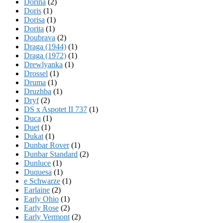
Dorina
(2)
Doris
(1)
Dorisa
(1)
Dorita
(1)
Doubrava
(2)
Draga (1944)
(1)
Draga (1972)
(1)
Drewlyanka
(1)
Drossel
(1)
Druma
(1)
Druzhba
(1)
Dryf
(2)
DS x Aspotet II 737
(1)
Duca
(1)
Duet
(1)
Dukat
(1)
Dunbar Rover
(1)
Dunbar Standard
(2)
Dunluce
(1)
Duquesa
(1)
e Schwarze
(1)
Earlaine
(2)
Early Ohio
(1)
Early Rose
(2)
Early Vermont
(2)