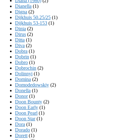
Diana (1980)
(2)
Dianella
(1)
Digna
(2)
Dijkhuis 50.25/25
(1)
Dijkhuis 53-153
(1)
Dinia
(2)
Dirus
(2)
Ditta
(1)
Diva
(2)
Dobra
(1)
Dobrin
(1)
Dobro
(1)
Dobrochin
(2)
Dolinnyi
(1)
Domina
(2)
Domodedowskiy
(2)
Donella
(1)
Donor
(1)
Doon Bounty
(2)
Doon Early
(1)
Doon Pearl
(1)
Doon Star
(1)
Dora
(1)
Dorado
(1)
Dorett
(1)