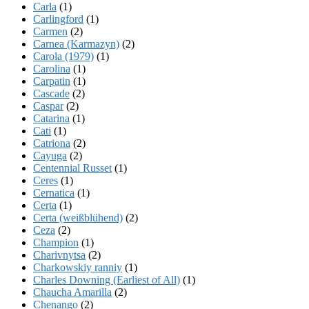
Carla
(1)
Carlingford
(1)
Carmen
(2)
Carnea (Karmazyn)
(2)
Carola (1979)
(1)
Carolina
(1)
Carpatin
(1)
Cascade
(2)
Caspar
(2)
Catarina
(1)
Cati
(1)
Catriona
(2)
Cayuga
(2)
Centennial Russet
(1)
Ceres
(1)
Cernatica
(1)
Certa
(1)
Certa (weißblühend)
(2)
Ceza
(2)
Champion
(1)
Charivnytsa
(2)
Charkowskiy ranniy
(1)
Charles Downing (Earliest of All)
(1)
Chaucha Amarilla
(2)
Chenango
(2)