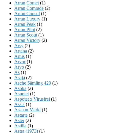
Arran Comet
(1)
Arran Comrade
(2)
Arran Consul
(1)
Arran Luxury
(1)
Arran Peak
(1)
Arran Pilot
(2)
Arran Scout
(1)
Arran Victory
(2)
Arsy
(2)
Artana
(2)
Artus
(1)
Arvor
(1)
Aryo
(2)
As
(1)
Asaja
(2)
Asche Sämling 420
(1)
Asoka
(2)
Aspotet
(1)
Aspotet x Virusfrei
(1)
Assia
(1)
Assuan Markt
(1)
Astarte
(2)
Aster
(2)
Astilla
(1)
Astra (1973)
(1)