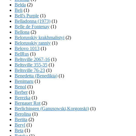
Belda
(2)
Beli
(1)
Bell's Purple
(1)
Belladonna (1973)
(1)
Belle de Fontenay
(1)
Bellona
(2)
Belorusskiy krakhmalistyi
(2)
Belorusskiy ranniy
(1)
Belovo 1013
(1)
BelRus
(1)
Beltsville 2067-16
(1)
Beltsville 355-35
(1)
Beltsville 76-23
(1)
Benedetta (Benedikta)
(1)
Benimaru
(1)
Benol
(1)
Berber
(1)
Berezka
(1)
Bergauer Rot
(2)
Berlichingen (Ganusowski,Korgonski)
(1)
Berolina
(1)
Bertita
(2)
Beryl
(1)
Beta
(1)
Beteka
(1)