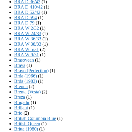
BRA D 36/42
(1)
BRA D 410/42
(1)
BRA D 52/42
(1)
BRA D 594
(1)
BRA D 79
(1)
BRA W 2/32
(1)
BRA W 24/33
(1)
BRA W 36/33
(1)
BRA W 38/33
(1)
BRA W 5/31
(2)
BRA W 9/31
(1)
Brasovean
(1)
Brava
(1)
Bravo (Perfection)
(1)
Brda (1966)
(1)
Brda (1983)
(1)
Brenda
(2)
Brenta (Vesta)
(2)
Breza
(1)
Brigadir
(1)
Briljant
(1)
Brio
(2)
British Columbia Blue
(1)
British Queen
(1)
Britta (1980)
(1)