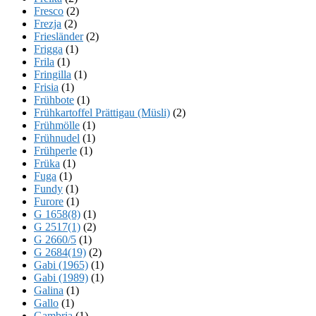
Fresco
(2)
Frezja
(2)
Friesländer
(2)
Frigga
(1)
Frila
(1)
Fringilla
(1)
Frisia
(1)
Frühbote
(1)
Frühkartoffel Prättigau (Müsli)
(2)
Frühmölle
(1)
Frühnudel
(1)
Frühperle
(1)
Früka
(1)
Fuga
(1)
Fundy
(1)
Furore
(1)
G 1658(8)
(1)
G 2517(1)
(2)
G 2660/5
(1)
G 2684(19)
(2)
Gabi (1965)
(1)
Gabi (1989)
(1)
Galina
(1)
Gallo
(1)
Gambria
(1)