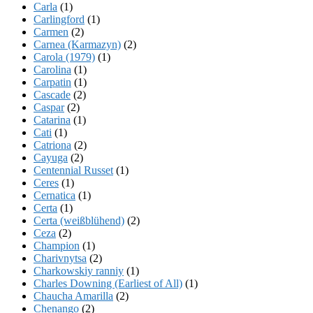
Carla
(1)
Carlingford
(1)
Carmen
(2)
Carnea (Karmazyn)
(2)
Carola (1979)
(1)
Carolina
(1)
Carpatin
(1)
Cascade
(2)
Caspar
(2)
Catarina
(1)
Cati
(1)
Catriona
(2)
Cayuga
(2)
Centennial Russet
(1)
Ceres
(1)
Cernatica
(1)
Certa
(1)
Certa (weißblühend)
(2)
Ceza
(2)
Champion
(1)
Charivnytsa
(2)
Charkowskiy ranniy
(1)
Charles Downing (Earliest of All)
(1)
Chaucha Amarilla
(2)
Chenango
(2)