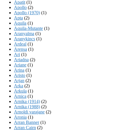
Apatit
(1)
Apollo
(2)
Apollo (1970)
(1)
Apta
(2)
Aquila
(1)
Aquila-Mutante
(1)
Aranyalma
(1)
Aranykincs
(1)
Ardeal
(1)
Arensa
(1)
Ari
(1)
Ariadna
(2)
Ariane
(1)
Arina
(1)
Aristo
(1)
Arjan
(2)
Arka
(2)
Arkula
(1)
Arnica
(1)
Arnika (1914)
(2)
Arnika (1988)
(2)
Arnoldi varajane
(2)
Aronia
(1)
Arran Banner
(1)
Arran Cairn
(2)