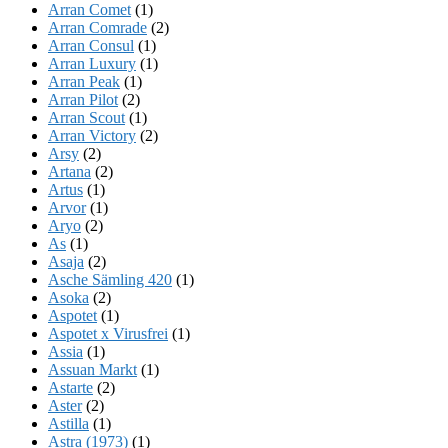
Arran Comet
(1)
Arran Comrade
(2)
Arran Consul
(1)
Arran Luxury
(1)
Arran Peak
(1)
Arran Pilot
(2)
Arran Scout
(1)
Arran Victory
(2)
Arsy
(2)
Artana
(2)
Artus
(1)
Arvor
(1)
Aryo
(2)
As
(1)
Asaja
(2)
Asche Sämling 420
(1)
Asoka
(2)
Aspotet
(1)
Aspotet x Virusfrei
(1)
Assia
(1)
Assuan Markt
(1)
Astarte
(2)
Aster
(2)
Astilla
(1)
Astra (1973)
(1)