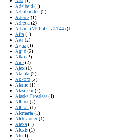
Ada
(1)
Adelheid
(1)
Admirandus
(2)
Adonis
(1)
Adretta
(2)
Advira (MPI 50.170/144)
(1)
Afra
(1)
Aga
(2)
Agria
(1)
Aguti
(2)
Aiko
(2)
Aire
(2)
Ajax
(1)
Akebia
(2)
Akkord
(2)
Alamo
(1)
Alasclear
(2)
Alaska Frostless
(1)
Albina
(2)
Albion
(1)
Alcmaria
(1)
Aleksander
(1)
Alexa
(1)
Alexis
(1)
Ali
(1)