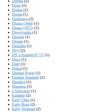
Dorina
(2)
Doris
(1)
Dorisa
(1)
Dorita
(1)
Doubrava
(2)
Draga (1944)
(1)
Draga (1972)
(1)
Drewlyanka
(1)
Drossel
(1)
Druma
(1)
Druzhba
(1)
Dryf
(2)
DS x Aspotet II 737
(1)
Duca
(1)
Duet
(1)
Dukat
(1)
Dunbar Rover
(1)
Dunbar Standard
(2)
Dunluce
(1)
Duquesa
(1)
e Schwarze
(1)
Earlaine
(2)
Early Ohio
(1)
Early Rose
(2)
Early Vermont
(2)