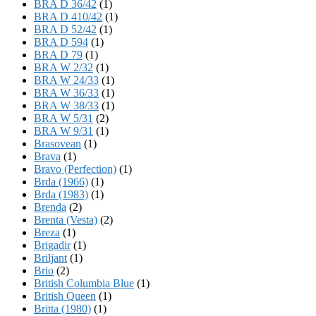
BRA D 36/42
(1)
BRA D 410/42
(1)
BRA D 52/42
(1)
BRA D 594
(1)
BRA D 79
(1)
BRA W 2/32
(1)
BRA W 24/33
(1)
BRA W 36/33
(1)
BRA W 38/33
(1)
BRA W 5/31
(2)
BRA W 9/31
(1)
Brasovean
(1)
Brava
(1)
Bravo (Perfection)
(1)
Brda (1966)
(1)
Brda (1983)
(1)
Brenda
(2)
Brenta (Vesta)
(2)
Breza
(1)
Brigadir
(1)
Briljant
(1)
Brio
(2)
British Columbia Blue
(1)
British Queen
(1)
Britta (1980)
(1)