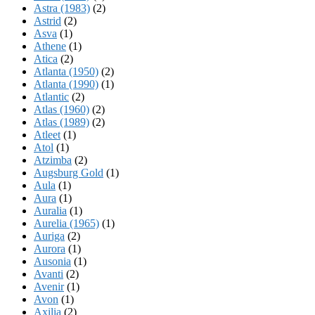
Astra (1983)
(2)
Astrid
(2)
Asva
(1)
Athene
(1)
Atica
(2)
Atlanta (1950)
(2)
Atlanta (1990)
(1)
Atlantic
(2)
Atlas (1960)
(2)
Atlas (1989)
(2)
Atleet
(1)
Atol
(1)
Atzimba
(2)
Augsburg Gold
(1)
Aula
(1)
Aura
(1)
Auralia
(1)
Aurelia (1965)
(1)
Auriga
(2)
Aurora
(1)
Ausonia
(1)
Avanti
(2)
Avenir
(1)
Avon
(1)
Axilia
(2)