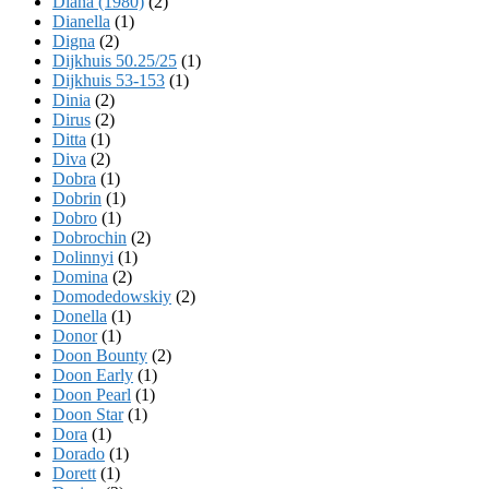
Diana (1980)
(2)
Dianella
(1)
Digna
(2)
Dijkhuis 50.25/25
(1)
Dijkhuis 53-153
(1)
Dinia
(2)
Dirus
(2)
Ditta
(1)
Diva
(2)
Dobra
(1)
Dobrin
(1)
Dobro
(1)
Dobrochin
(2)
Dolinnyi
(1)
Domina
(2)
Domodedowskiy
(2)
Donella
(1)
Donor
(1)
Doon Bounty
(2)
Doon Early
(1)
Doon Pearl
(1)
Doon Star
(1)
Dora
(1)
Dorado
(1)
Dorett
(1)