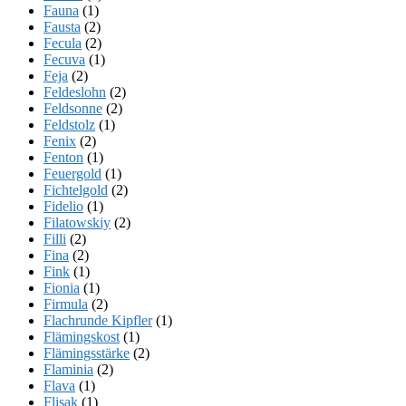
Fauna
(1)
Fausta
(2)
Fecula
(2)
Fecuva
(1)
Feja
(2)
Feldeslohn
(2)
Feldsonne
(2)
Feldstolz
(1)
Fenix
(2)
Fenton
(1)
Feuergold
(1)
Fichtelgold
(2)
Fidelio
(1)
Filatowskiy
(2)
Filli
(2)
Fina
(2)
Fink
(1)
Fionia
(1)
Firmula
(2)
Flachrunde Kipfler
(1)
Flämingskost
(1)
Flämingsstärke
(2)
Flaminia
(2)
Flava
(1)
Flisak
(1)