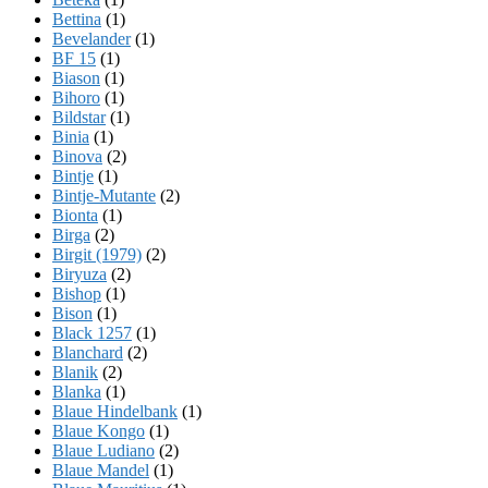
Bettina
(1)
Bevelander
(1)
BF 15
(1)
Biason
(1)
Bihoro
(1)
Bildstar
(1)
Binia
(1)
Binova
(2)
Bintje
(1)
Bintje-Mutante
(2)
Bionta
(1)
Birga
(2)
Birgit (1979)
(2)
Biryuza
(2)
Bishop
(1)
Bison
(1)
Black 1257
(1)
Blanchard
(2)
Blanik
(2)
Blanka
(1)
Blaue Hindelbank
(1)
Blaue Kongo
(1)
Blaue Ludiano
(2)
Blaue Mandel
(1)