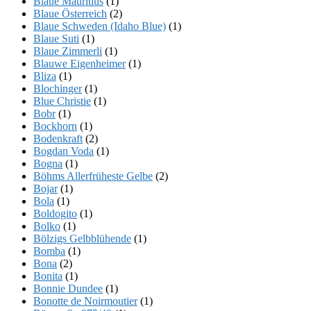
Blaue Mauritius
(1)
Blaue Österreich
(2)
Blaue Schweden (Idaho Blue)
(1)
Blaue Suti
(1)
Blaue Zimmerli
(1)
Blauwe Eigenheimer
(1)
Bliza
(1)
Blochinger
(1)
Blue Christie
(1)
Bobr
(1)
Bockhorn
(1)
Bodenkraft
(2)
Bogdan Voda
(1)
Bogna
(1)
Böhms Allerfrüheste Gelbe
(2)
Bojar
(1)
Bola
(1)
Boldogito
(1)
Bolko
(1)
Bölzigs Gelbblühende
(1)
Bomba
(1)
Bona
(2)
Bonita
(1)
Bonnie Dundee
(1)
Bonotte de Noirmoutier
(1)