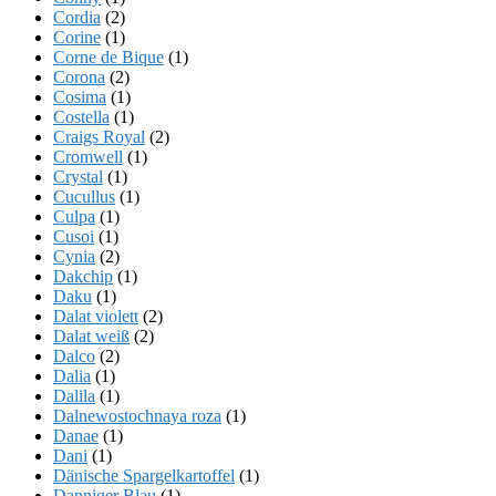
Cordia
(2)
Corine
(1)
Corne de Bique
(1)
Corona
(2)
Cosima
(1)
Costella
(1)
Craigs Royal
(2)
Cromwell
(1)
Crystal
(1)
Cucullus
(1)
Culpa
(1)
Cusoi
(1)
Cynia
(2)
Dakchip
(1)
Daku
(1)
Dalat violett
(2)
Dalat weiß
(2)
Dalco
(2)
Dalia
(1)
Dalila
(1)
Dalnewostochnaya roza
(1)
Danae
(1)
Dani
(1)
Dänische Spargelkartoffel
(1)
Danniger Blau
(1)