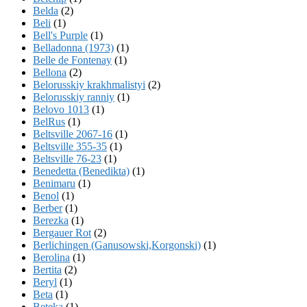
Belda
(2)
Beli
(1)
Bell's Purple
(1)
Belladonna (1973)
(1)
Belle de Fontenay
(1)
Bellona
(2)
Belorusskiy krakhmalistyi
(2)
Belorusskiy ranniy
(1)
Belovo 1013
(1)
BelRus
(1)
Beltsville 2067-16
(1)
Beltsville 355-35
(1)
Beltsville 76-23
(1)
Benedetta (Benedikta)
(1)
Benimaru
(1)
Benol
(1)
Berber
(1)
Berezka
(1)
Bergauer Rot
(2)
Berlichingen (Ganusowski,Korgonski)
(1)
Berolina
(1)
Bertita
(2)
Beryl
(1)
Beta
(1)
Beteka
(1)