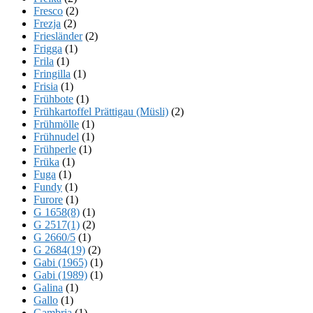
Fresco
(2)
Frezja
(2)
Friesländer
(2)
Frigga
(1)
Frila
(1)
Fringilla
(1)
Frisia
(1)
Frühbote
(1)
Frühkartoffel Prättigau (Müsli)
(2)
Frühmölle
(1)
Frühnudel
(1)
Frühperle
(1)
Früka
(1)
Fuga
(1)
Fundy
(1)
Furore
(1)
G 1658(8)
(1)
G 2517(1)
(2)
G 2660/5
(1)
G 2684(19)
(2)
Gabi (1965)
(1)
Gabi (1989)
(1)
Galina
(1)
Gallo
(1)
Gambria
(1)