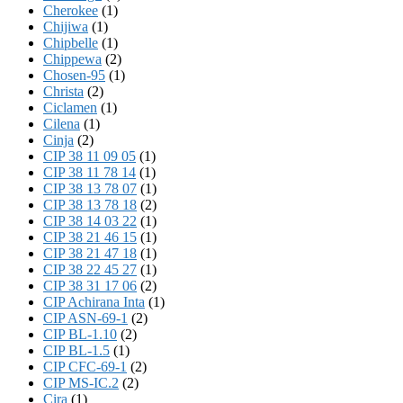
Cherokee
(1)
Chijiwa
(1)
Chipbelle
(1)
Chippewa
(2)
Chosen-95
(1)
Christa
(2)
Ciclamen
(1)
Cilena
(1)
Cinja
(2)
CIP 38 11 09 05
(1)
CIP 38 11 78 14
(1)
CIP 38 13 78 07
(1)
CIP 38 13 78 18
(2)
CIP 38 14 03 22
(1)
CIP 38 21 46 15
(1)
CIP 38 21 47 18
(1)
CIP 38 22 45 27
(1)
CIP 38 31 17 06
(2)
CIP Achirana Inta
(1)
CIP ASN-69-1
(2)
CIP BL-1.10
(2)
CIP BL-1.5
(1)
CIP CFC-69-1
(2)
CIP MS-IC.2
(2)
Cira
(1)