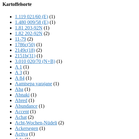
Offscreen
Kartoffelsorte
Content
1.119 021/60 (E)
(1)
1.480 009/58 (E)
(1)
1.81 203-92N
(1)
1.82 202-92N
(2)
11-79
(2)
1786c(50)
(1)
2149c(18)
(2)
2151b(31)
(1)
3.010 020/70 (N+B)
(1)
A 1
(1)
A 3
(1)
A 84
(1)
Aamisepa varajane
(1)
Aba
(1)
Abnaki
(1)
Abred
(1)
Abundance
(1)
Accent
(1)
Achat
(2)
Acht-Wochen-Nüdeli
(2)
Ackersegen
(1)
Activa
(1)