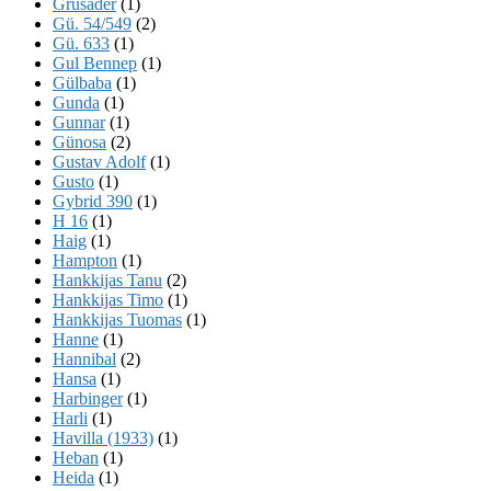
Grusader
(1)
Gü. 54/549
(2)
Gü. 633
(1)
Gul Bennep
(1)
Gülbaba
(1)
Gunda
(1)
Gunnar
(1)
Günosa
(2)
Gustav Adolf
(1)
Gusto
(1)
Gybrid 390
(1)
H 16
(1)
Haig
(1)
Hampton
(1)
Hankkijas Tanu
(2)
Hankkijas Timo
(1)
Hankkijas Tuomas
(1)
Hanne
(1)
Hannibal
(2)
Hansa
(1)
Harbinger
(1)
Harli
(1)
Havilla (1933)
(1)
Heban
(1)
Heida
(1)